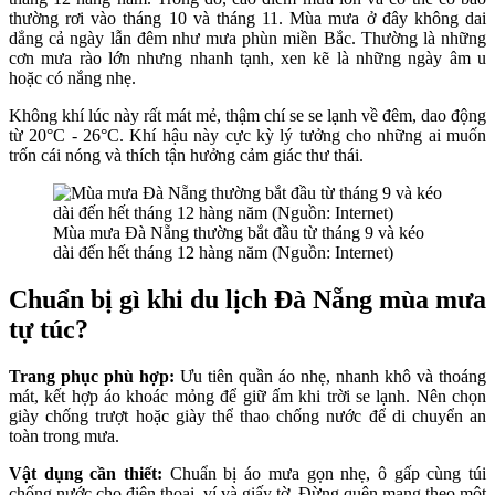
thường rơi vào tháng 10 và tháng 11. Mùa mưa ở đây không dai
dẳng cả ngày lẫn đêm như mưa phùn miền Bắc. Thường là những
cơn mưa rào lớn nhưng nhanh tạnh, xen kẽ là những ngày âm u
hoặc có nắng nhẹ.
Không khí lúc này rất mát mẻ, thậm chí se se lạnh về đêm, dao động
từ 20°C - 26°C. Khí hậu này cực kỳ lý tưởng cho những ai muốn
trốn cái nóng và thích tận hưởng cảm giác thư thái.
Mùa mưa Đà Nẵng thường bắt đầu từ tháng 9 và kéo
dài đến hết tháng 12 hàng năm (Nguồn: Internet)
Chuẩn bị gì khi du lịch Đà Nẵng mùa mưa
tự túc?
Trang phục phù hợp:
Ưu tiên quần áo nhẹ, nhanh khô và thoáng
mát, kết hợp áo khoác mỏng để giữ ấm khi trời se lạnh. Nên chọn
giày chống trượt hoặc giày thể thao chống nước để di chuyển an
toàn trong mưa.
Vật dụng cần thiết:
Chuẩn bị áo mưa gọn nhẹ, ô gấp cùng túi
chống nước cho điện thoại, ví và giấy tờ. Đừng quên mang theo một