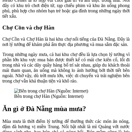
Helio Center là tổ hợp vui chơi giải trí và ẩm thực trong nhà. Nơi
đây có khu trò chơi điện tử, rạp chiếu phim và khu ăn uống phong
phú, phù hợp cho nhóm bạn trẻ hoặc gia đình trong những ngày thời
tiết xấu.
Chợ Cồn và chợ Hàn
Chợ Cồn và Chợ Hàn là hai khu chợ nổi tiếng của Đà Nẵng. Đây là
nơi lý tưởng để khám phá ẩm thực địa phương và mua sắm đặc sản.
Trong những ngày mưa, cả hai khu chợ đều là lựa chọn lý tưởng vì
phần lớn khu vực mua bán được thiết kế có mái che kiên cố, lối đi
trong nhà và các dãy quầy hàng bố trí sát nhau, giúp du khách thoải
mái tham quan, ăn uống mà không lo ảnh hưởng bởi thời tiết bên
ngoài. Nhờ vậy, dù trời mưa lớn, việc di chuyển và trải nghiệm bên
trong chợ vẫn khá thuận tiện và khô ráo.
Bên trong chợ Hàn (Nguồn: Internet)
Ăn gì ở Đà Nẵng mùa mưa?
Mùa mưa là thời điểm lý tưởng để thưởng thức các món ăn nóng,
đậm đà hương vị miền Trung. Nổi bật nhất là mì Quảng với nước
dùng sánh nhẹ, hay bún chả cá nóng hổi. Bún mắm cũng là lựa