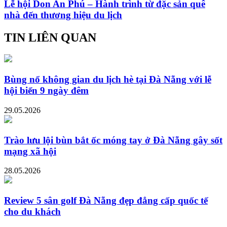
Lễ hội Don An Phú – Hành trình từ đặc sản quê
nhà đến thương hiệu du lịch
TIN LIÊN QUAN
Bùng nổ không gian du lịch hè tại Đà Nẵng với lễ
hội biển 9 ngày đêm
29.05.2026
Trào lưu lội bùn bắt ốc móng tay ở Đà Nẵng gây sốt
mạng xã hội
28.05.2026
Review 5 sân golf Đà Nẵng đẹp đẳng cấp quốc tế
cho du khách