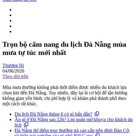
Trọn bộ cẩm nang du lịch Đà Nẵng mùa
mưa tự túc mới nhất
Thương Hi
04/06/2026
Theo dõi trên
Mùa mưa thường không phải thời điểm được nhiều du khách lựa
chọn khi đến Đà Nẵng. Tuy nhiên, đây lại là cơ hội để tận hưởng
không gian yên bình, chi phí hợp lý và khám phá thành phố theo
một cách rất khác.
Du lịch Đà Nẵng tháng 6 có gì hấp dẫn?
Ăn gì ở Đà Nẵng sau 22h? List quán mở khuya cho khách du
lịch
Đà Nẵng thí điểm tour thưởng trà cao cấp trên đỉnh Bàn Cờ,
tái hiện trải nghiệm của tỷ phú Bill Gates