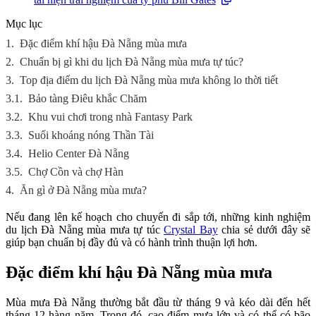
Mục lục
1.
Đặc điểm khí hậu Đà Nẵng mùa mưa
2.
Chuẩn bị gì khi du lịch Đà Nẵng mùa mưa tự túc?
3.
Top địa điểm du lịch Đà Nẵng mùa mưa không lo thời tiết
3.1.
Bảo tàng Điêu khắc Chăm
3.2.
Khu vui chơi trong nhà Fantasy Park
3.3.
Suối khoáng nóng Thần Tài
3.4.
Helio Center Đà Nẵng
3.5.
Chợ Cồn và chợ Hàn
4.
Ăn gì ở Đà Nẵng mùa mưa?
Nếu đang lên kế hoạch cho chuyến đi sắp tới, những kinh nghiệm
du lịch Đà Nẵng mùa mưa tự túc
Crystal Bay
chia sẻ dưới đây sẽ
giúp bạn chuẩn bị đầy đủ và có hành trình thuận lợi hơn.
Đặc điểm khí hậu Đà Nẵng mùa mưa
Mùa mưa Đà Nẵng thường bắt đầu từ tháng 9 và kéo dài đến hết
tháng 12 hàng năm. Trong đó, cao điểm mưa lớn và có thể có bão