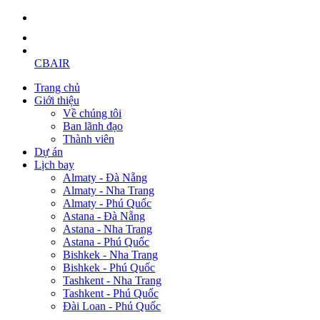
CBAIR
Trang chủ
Giới thiệu
Về chúng tôi
Ban lãnh đạo
Thành viên
Dự án
Lịch bay
Almaty - Đà Nẵng
Almaty - Nha Trang
Almaty - Phú Quốc
Astana - Đà Nẵng
Astana - Nha Trang
Astana - Phú Quốc
Bishkek - Nha Trang
Bishkek - Phú Quốc
Tashkent - Nha Trang
Tashkent - Phú Quốc
Đài Loan - Phú Quốc