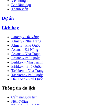
Về chúng tôi
Ban lãnh đạo
Thành viên
Dự án
Lịch bay
Almaty - Đà Nẵng
Almaty - Nha Trang
Almaty - Phú Quốc
Astana - Đà Nẵng
Astana - Nha Trang
Astana - Phú Quốc
Bishkek - Nha Trang
Bishkek - Phú Quốc
Tashkent - Nha Trang
Tashkent - Phú Quốc
Đài Loan - Phú Quốc
Thông tin du lịch
Cẩm nang du lịch
Nên ở đâu?