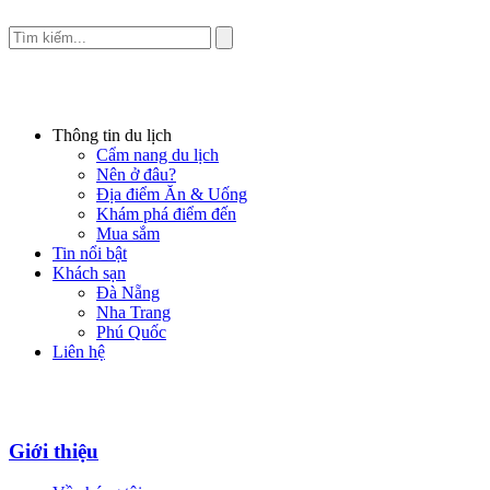
Thông tin du lịch
Cẩm nang du lịch
Nên ở đâu?
Địa điểm Ăn & Uống
Khám phá điểm đến
Mua sắm
Tin nổi bật
Khách sạn
Đà Nẵng
Nha Trang
Phú Quốc
Liên hệ
Giới thiệu