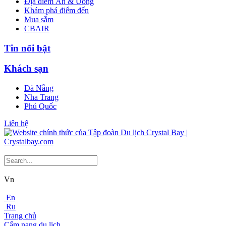
Địa điểm Ăn & Uống
Khám phá điểm đến
Mua sắm
CBAIR
Tin nổi bật
Khách sạn
Đà Nẵng
Nha Trang
Phú Quốc
Liên hệ
Vn
En
Ru
Trang chủ
Cẩm nang du lịch