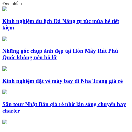
Đọc nhiều
Kinh nghiệm du lịch Đà Nẵng tự túc mùa hè tiết
kiệm
Những góc chụp ảnh đẹp tại Hòn Mây Rút Phú
Quốc không nên bỏ lỡ
Kinh nghiệm đặt vé máy bay đi Nha Trang giá rẻ
Săn tour Nhật Bản giá rẻ nhờ làn sóng chuyến bay
charter