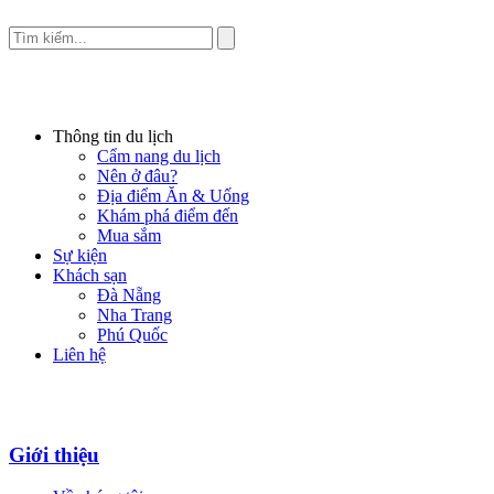
Thông tin du lịch
Cẩm nang du lịch
Nên ở đâu?
Địa điểm Ăn & Uống
Khám phá điểm đến
Mua sắm
Sự kiện
Khách sạn
Đà Nẵng
Nha Trang
Phú Quốc
Liên hệ
Giới thiệu