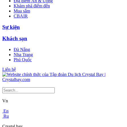
Địa điểm Ăn & Uống
Khám phá điểm đến
Mua sắm
CBAIR
Sự kiện
Khách sạn
Đà Nẵng
Nha Trang
Phú Quốc
Liên hệ
Vn
En
Ru
Crystal bay