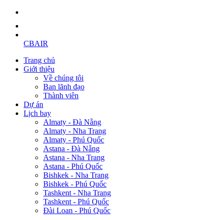
CBAIR
Trang chủ
Giới thiệu
Về chúng tôi
Ban lãnh đạo
Thành viên
Dự án
Lịch bay
Almaty - Đà Nẵng
Almaty - Nha Trang
Almaty - Phú Quốc
Astana - Đà Nẵng
Astana - Nha Trang
Astana - Phú Quốc
Bishkek - Nha Trang
Bishkek - Phú Quốc
Tashkent - Nha Trang
Tashkent - Phú Quốc
Đài Loan - Phú Quốc