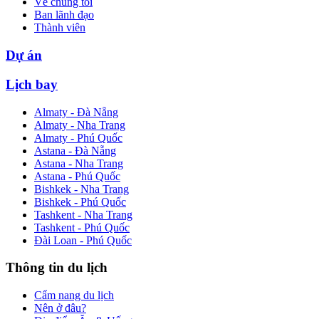
Về chúng tôi
Ban lãnh đạo
Thành viên
Dự án
Lịch bay
Almaty - Đà Nẵng
Almaty - Nha Trang
Almaty - Phú Quốc
Astana - Đà Nẵng
Astana - Nha Trang
Astana - Phú Quốc
Bishkek - Nha Trang
Bishkek - Phú Quốc
Tashkent - Nha Trang
Tashkent - Phú Quốc
Đài Loan - Phú Quốc
Thông tin du lịch
Cẩm nang du lịch
Nên ở đâu?