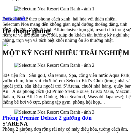
Xem chi tiết
Được thiết kế theo phong cách xanh, hài hòa với thiên nhiên,
Selectum Noa mang đến không gian nghỉ dưỡng thoáng đãng, tinh
tế và gần gũi. Với mô hình All-inclusive trọn gói, resort chú trọng sự
Hệ thống phòng
riêng tư và thư giãn tuyệt đối, giúp du khách tận hưởng kỳ nghỉ nhẹ
nhàng, trọn vẹn và tách biệt khỏi những ồn ào thường nhật.
MỘT KỲ NGHỈ NHIỀU TRẢI NGHIỆM
30+ tiện ích - Sân golf, sân tennis, Spa, công viên nước Aqua Park,
vườn chim, khu vui chơi trẻ em Selecto Kid’s Club (trong nhà và
ngoài trời), sân khấu ngoài trời S’Arena, chuỗi nhà hàng, quầy bar
Âu - Á đa phong cách (El Primo Steak House, Gusto Main, Mazzini
Italian, Noa All Day Dining, Noa Seafood, Wassabi Japanese); hệ
thống bể bơi vô cực, phòng tập gym, phòng hội họp,...
Phòng Premier Deluxe 2 giường đơn
S’ARENA
Phòng 2 giường đơn rộng rãi này có máy điều hòa, tường cách âm,