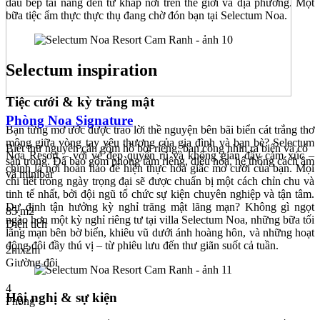
đầu bếp tài năng đến từ khắp nơi trên thế giới và địa phương. Một
bữa tiệc ẩm thực thực thụ đang chờ đón bạn tại Selectum Noa.
Selectum inspiration
Tiệc cưới & kỳ trăng mật
Phòng Noa Signature
Bạn từng mơ ước được trao lời thề nguyện bên bãi biển cát trắng thơ
mộng giữa vòng tay yêu thương của gia đình và bạn bè? Selectum
Biệt thự nguyên căn gồm hồ bơi riêng, ban công nhìn ra biển và có
Noa Resort – với vẻ đẹp quyến rũ và không gian đầy cảm xúc –
sân trong. Đã bao gồm phòng tắm riêng, điều hòa, hệ thống cách âm
chính là nơi hoàn hảo để hiện thực hóa giấc mơ cưới của bạn. Mọi
và minibar
chi tiết trong ngày trọng đại sẽ được chuẩn bị một cách chỉn chu và
tinh tế nhất, bởi đội ngũ tổ chức sự kiện chuyên nghiệp và tận tâm.
Dự định tận hưởng kỳ nghỉ trăng mật lãng mạn? Không gì ngọt
85 m2
ngào hơn một kỳ nghỉ riêng tư tại villa Selectum Noa, những bữa tối
Diện tích
lãng mạn bên bờ biển, khiêu vũ dưới ánh hoàng hôn, và những hoạt
động đôi đầy thú vị – từ phiêu lưu đến thư giãn suốt cả tuần.
2mx2m
Giường đôi
4
Hội nghị & sự kiện
Phòng