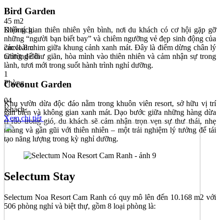
Bird Garden
45 m2
Diện tích
Không gian thiên nhiên yên bình, nơi du khách có cơ hội gặp gỡ
những “người bạn biết bay” và chiêm ngưỡng vẻ đẹp sinh động của
2mx1.8m
các loài chim giữa khung cảnh xanh mát. Đây là điểm dừng chân lý
Giường đôi
tưởng để thư giãn, hòa mình vào thiên nhiên và cảm nhận sự trong
lành, tươi mới trong suốt hành trình nghỉ dưỡng.
1
Phòng
Coconut Garden
04
Khu vườn dừa độc đáo nằm trong khuôn viên resort, sở hữu vị trí
Khách
gần biển và không gian xanh mát. Dạo bước giữa những hàng dừa
Xem chi tiết
rì rào trong gió, du khách sẽ cảm nhận trọn vẹn sự thư thái, nhẹ
nhàng và gần gũi với thiên nhiên – một trải nghiệm lý tưởng để tái
tạo năng lượng trong kỳ nghỉ dưỡng.
Selectum Stay
Selectum Noa Resort Cam Ranh có quy mô lên đến 10.168 m2 với
506 phòng nghỉ và biệt thự, gồm 8 loại phòng là: