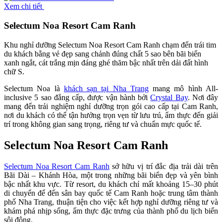
Xem chi tiết
Selectum Noa Resort Cam Ranh
Khu nghỉ dưỡng Selectum Noa Resort Cam Ranh chạm đến trái tim
du khách bằng vẻ đẹp sang chảnh đúng chất 5 sao bên bãi biển
xanh ngắt, cát trắng mịn đáng ghé thăm bậc nhất trên dải đất hình
chữ S.
Selectum Noa là
khách sạn tại Nha Trang
mang mô hình All-
inclusive 5 sao đẳng cấp, được vận hành bởi
Crystal Bay
. Nơi đây
mang đến trải nghiệm nghỉ dưỡng trọn gói cao cấp tại Cam Ranh,
nơi du khách có thể tận hưởng trọn vẹn từ lưu trú, ẩm thực đến giải
trí trong không gian sang trọng, riêng tư và chuẩn mực quốc tế.
Selectum Noa Resort Cam Ranh
Selectum Noa Resort Cam Ranh
sở hữu vị trí đắc địa trải dài trên
Bãi Dài – Khánh Hòa, một trong những bãi biển đẹp và yên bình
bậc nhất khu vực. Từ resort, du khách chỉ mất khoảng 15–30 phút
di chuyển để đến sân bay quốc tế Cam Ranh hoặc trung tâm thành
phố Nha Trang, thuận tiện cho việc kết hợp nghỉ dưỡng riêng tư và
khám phá nhịp sống, ẩm thực đặc trưng của thành phố du lịch biển
sôi động.