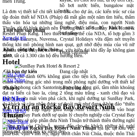
miền Trung.
hồ bơi nước biển, bungalow mặt
nước,..
Là đơn vị thiết kế chi tiết kiến trúc cho dự án, các kiến trúc sư của
tập đoàn thiết kế NDA (Pháp) đã mất gần một năm tìm hiểu, thẩm
thấu văn hóa tại những làng nghề, điệu múa, con người Ninh
Dinh thự, căn hộ khách sạn,
Thuận, từ đó hình thành nên ý tưởng thiết kế SunBay Park Hotel &
Loại hình sản phẩm
bungalow
Resort Phan Rang. Theo thiết kế tổng thể của NDA, tổ hợp gồm 3
Xem chi tiết
tòa tháp Lazurya, Nuvensa, Crystal Holidays vừa đậm nét truyền
thống khi mô phỏng hình nan quạt, gợi nhớ điệu múa của vũ nữ
Khời công/dự kiến bàn
Apsara uyển chuyển, mềm mại, vừa hiện đại khi đầy ắp không gian
Đang cập nhật
giao
xanh, tất cả 3.300 căn hộ đều hướng biển.
Hotel
Giá bán dự kiến
Đang cập nhật
Không chỉ dành 60% không gian cho tiện ích, SunBay Park còn
chăm chút từng góc nhỏ trong mỗi phòng nghỉ dưỡng với thiết kế
nội thất phong cách Santorini. Ban công lộng gió, tầm nhìn khoáng
Pháp lý
Sở hữu lâu dài
đạt ra biển cả bao la, cùng 2 tông màu trắng - xanh chủ đạo và
Đà Nẵng
những ô cửa mái vòm phá cách, khi nghỉ dưỡng tại SunBay Park,
du khách sẽ cảm nhận được sự thoải mái như đang ở hòn đảo “thiên
Vị trí dự án Rocko Bay Resort Ninh
thần” của Hy Lạp ngay giữa lòng Ninh Thuận. Khi đi vào hoạt
Xem chi tiết
Thuận
động, SunBay Park dưới sự quản lý chuyên nghiệp của Crystal Bay
Hospitality sẽ góp phần đưa Ninh Thuận trở thành thiên đường nghỉ
dưỡng mới của Châu Á, mang đến cho du khách những kỳ nghỉ
Vị trí dự án Rocko Bay Resort Ninh Thuận
tọa lạc tại khu vực
trong mơ, đong đầy kỷ niệm đẹp.
phía Bắc vịnh Vĩnh Hy, ngay dưới chân Núi Chúa, thuộc thôn Thái