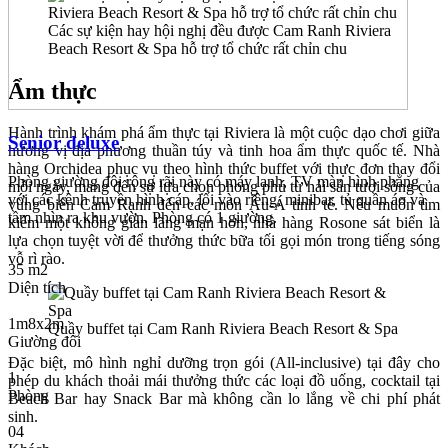
Các sự kiện hay hội nghị đều được Cam Ranh Riviera
Beach Resort & Spa hỗ trợ tổ chức rất chỉn chu
Ẩm thực
Hành trình khám phá ẩm thực tại Riviera là một cuộc dạo chơi giữa
Senior deluxe
hương vị địa phương thuần túy và tinh hoa ẩm thực quốc tế. Nhà
hàng Orchidea phục vụ theo hình thức buffet với thực đơn thay đổi
Phòng giường đôi rộng rãi này có máy lạnh, TV màn hình phẳng
mỗi ngày, mang đến sự lựa chọn phong phú từ hải sản tươi sống của
với các kênh truyền hình cáp, lối vào riêng, minibar, tủ quần áo và
vùng biển Cam Ranh đến các món Âu-Á tinh tế. Nếu muốn tìm
tầm nhìn ra khu vườn. Phòng có 1 giường.
kiếm một không gian lãng mạn hơn, nhà hàng Rosone sát biển là
lựa chọn tuyệt vời để thưởng thức bữa tối gọi món trong tiếng sóng
vỗ rì rào.
35 m2
Diện tích
1m8x2m
Quầy buffet tại Cam Ranh Riviera Beach Resort & Spa
Giường đôi
Đặc biệt, mô hình nghỉ dưỡng trọn gói (All-inclusive) tại đây cho
1
phép du khách thoải mái thưởng thức các loại đồ uống, cocktail tại
Phòng
Beach Bar hay Snack Bar mà không cần lo lắng về chi phí phát
sinh.
04