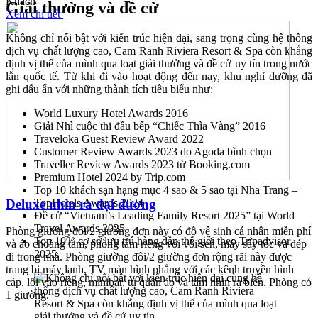
Khách
Giải thưởng và đề cử
Xem chi tiết
Không chỉ nổi bật với kiến trúc hiện đại, sang trọng cùng hệ thống
dịch vụ chất lượng cao, Cam Ranh Riviera Resort & Spa còn khẳng
định vị thế của mình qua loạt giải thưởng và đề cử uy tín trong nước
lẫn quốc tế. Từ khi đi vào hoạt động đến nay, khu nghỉ dưỡng đã
ghi dấu ấn với những thành tích tiêu biểu như:
World Luxury Hotel Awards 2016
Giải Nhì cuộc thi đầu bếp “Chiếc Thìa Vàng” 2016
Traveloka Guest Review Award 2022
Customer Review Awards 2023 do Agoda bình chọn
Traveller Review Awards 2023 từ Booking.com
Premium Hotel 2024 by Trip.com
Top 10 khách sạn hạng mục 4 sao & 5 sao tại Nha Trang –
Deluxe nhìn ra đại dương
TopHotels Awards 2024
Đề cử “Vietnam’s Leading Family Resort 2025” tại World
Travel Awards 2025
Phòng giường đôi/2 giường đơn này có đồ vệ sinh cá nhân miễn phí
Top 10% cơ sở lưu trú hàng đầu thế giới theo Tripadvisor
và áo choàng tắm, phòng tắm riêng với vòi sen, máy sấy tóc và dép
2025.
đi trong nhà. Phòng giường đôi/2 giường đơn rộng rãi này được
trang bị máy lạnh, TV màn hình phẳng với các kênh truyền hình
cáp, lối vào riêng, minibar, tủ quần áo và tầm nhìn ra biển. Phòng có
1 giường.