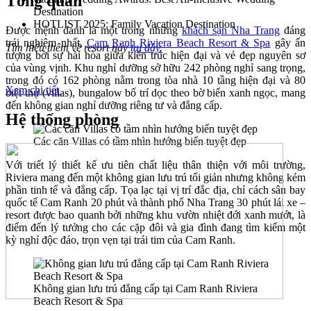
Tổng quan
Destination
HOTLIST 2025: Family Vacation Destination
Được mệnh danh là một trong những
khách sạn Nha Trang
đáng
trải nghiệm nhất,
Cam Ranh Riviera Beach Resort & Spa
gây ấn
Tìm hiểu thêm về resort này
tại đây.
tượng bởi sự hài hòa giữa kiến trúc hiện đại và vẻ đẹp nguyên sơ
của vùng vịnh. Khu nghỉ dưỡng sở hữu 242 phòng nghỉ sang trọng,
trong đó có 162 phòng nằm trong tòa nhà 10 tầng hiện đại và 80
Xem chi tiết
biệt thự (villas), bungalow bố trí dọc theo bờ biển xanh ngọc, mang
đến không gian nghỉ dưỡng riêng tư và đẳng cấp.
Hệ thống phòng
Các căn Villas có tầm nhìn hướng biển tuyệt đẹp
Với triết lý thiết kế ưu tiên chất liệu thân thiện với môi trường,
Riviera mang đến một không gian lưu trú tối giản nhưng không kém
phần tinh tế và đẳng cấp. Tọa lạc tại vị trí đắc địa, chỉ cách sân bay
quốc tế Cam Ranh 20 phút và thành phố Nha Trang 30 phút lái xe –
resort được bao quanh bởi những khu vườn nhiệt đới xanh mướt, là
điểm đến lý tưởng cho các cặp đôi và gia đình đang tìm kiếm một
kỳ nghỉ độc đáo, trọn vẹn tại trái tim của Cam Ranh.
Không gian lưu trú đẳng cấp tại Cam Ranh Riviera
Beach Resort & Spa