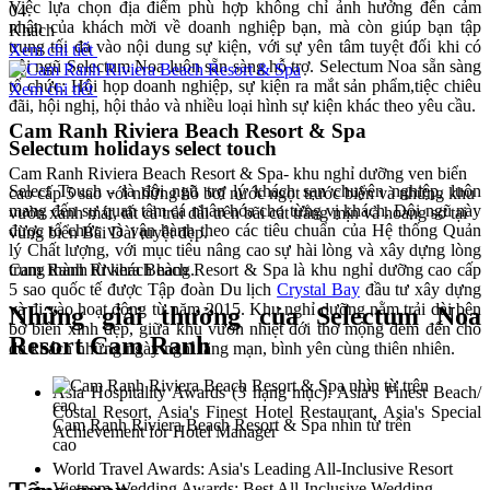
Việc lựa chọn địa điểm phù hợp không chỉ ảnh hưởng đến cảm
04
nhận của khách mời về doanh nghiệp bạn, mà còn giúp bạn tập
Khách
trung tối đa vào nội dung sự kiện, với sự yên tâm tuyệt đối khi có
Xem chi tiết
đội ngũ Selectum Noa luôn sẵn sàng hỗ trợ. Selectum Noa sẵn sàng
tổ chức: Hội họp doanh nghiệp, sự kiện ra mắt sản phẩm,tiệc chiêu
Xem chi tiết
đãi, hội nghị, hội thảo và nhiều loại hình sự kiện khác theo yêu cầu.
Cam Ranh Riviera Beach Resort & Spa
Selectum holidays select touch
Cam Ranh Riviera Beach Resort & Spa- khu nghỉ dưỡng ven biển
Select Touch - là đội ngũ trợ lý khách sạn chuyên nghiệp, luôn
cao cấp 5 sao với những hồ bơi nước ngọt trước biển và những khu
mang đến sự quan tâm cá nhân hóa cho từng vị khách. Đội ngũ này
vườn xanh mát, tất cả trải dài trên bãi cát trắng mịn và hoang sơ tại
được tổ chức và vận hành theo các tiêu chuẩn của Hệ thống Quản
vùng biển Bãi Dài tuyệt đẹp.
lý Chất lượng, với mục tiêu nâng cao sự hài lòng và xây dựng lòng
trung thành từ khách hàng.
Cam Ranh Riviera Beach Resort & Spa là khu nghỉ dưỡng cao cấp
5 sao quốc tế được Tập đoàn Du lịch
Crystal Bay
đầu tư xây dựng
và đi vào hoạt động từ năm 2015. Khu nghỉ dưỡng nằm trải dài bên
Những giải thưởng của Selectum Noa
bờ biển xinh đẹp, giữa khu vườn nhiệt đới thơ mộng đem đến cho
Resort Cam Ranh
du khách những ngày nghỉ lãng mạn, bình yên cùng thiên nhiên.
Asia Hospitality Awards (3 hạng mục): Asia's Finest Beach/
Costal Resort, Asia's Finest Hotel Restaurant, Asia's Special
Cam Ranh Riviera Beach Resort & Spa nhìn từ trên
Achievement for Hotel Manager
cao
World Travel Awards: Asia's Leading All-Inclusive Resort
Vietnam Wedding Awards: Best All-Inclusive Wedding