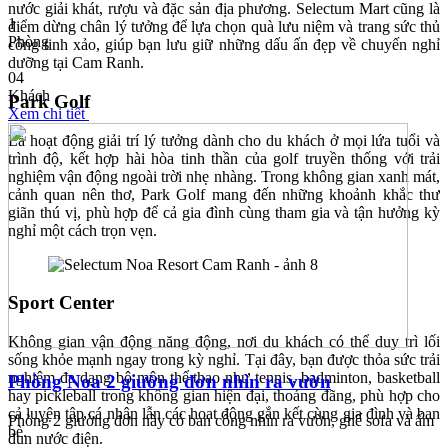
nước giải khát, rượu và đặc sản địa phương. Selectum Mart cũng là
1
điểm dừng chân lý tưởng để lựa chọn quà lưu niệm và trang sức thủ
Phòng
công tinh xảo, giúp bạn lưu giữ những dấu ấn đẹp về chuyến nghỉ
dưỡng tại Cam Ranh.
04
Khách
Park Golf
Xem chi tiết
Là hoạt động giải trí lý tưởng dành cho du khách ở mọi lứa tuổi và
trình độ, kết hợp hài hòa tinh thần của golf truyền thống với trải
nghiệm vận động ngoài trời nhẹ nhàng. Trong không gian xanh mát,
cảnh quan nên thơ, Park Golf mang đến những khoảnh khắc thư
giãn thú vị, phù hợp để cả gia đình cùng tham gia và tận hưởng kỳ
nghỉ một cách trọn vẹn.
Sport Center
Không gian vận động năng động, nơi du khách có thể duy trì lối
sống khỏe mạnh ngay trong kỳ nghỉ. Tại đây, bạn được thỏa sức trải
nghiệm đa dạng bộ môn thể thao như tennis, badminton, basketball
Phòng Noa 2 giường đơn nhìn ra vườn
hay pickleball trong không gian hiện đại, thoáng đãng, phù hợp cho
cả luyện tập cá nhân lẫn các hoạt động gắn kết cùng gia đình và bạn
Phòng 2 giường đơn này có ban công nhìn ra vườn, ghế sofa và ấm
bè.
đun nước điện.