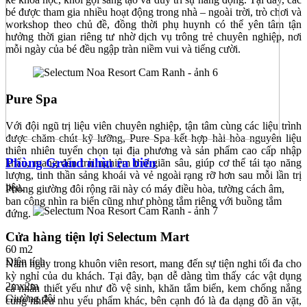
bé được tham gia nhiều hoạt động trong nhà – ngoài trời, trò chơi và
workshop theo chủ đề, đồng thời phụ huynh có thể yên tâm tận
hưởng thời gian riêng tư nhờ dịch vụ trông trẻ chuyên nghiệp, nơi
mỗi ngày của bé đều ngập tràn niềm vui và tiếng cười.
Pure Spa
Với đội ngũ trị liệu viên chuyên nghiệp, tận tâm cùng các liệu trình
được chăm chút kỹ lưỡng, Pure Spa kết hợp hài hòa nguyên liệu
thiên nhiên tuyển chọn tại địa phương và sản phẩm cao cấp nhập
Phòng Grand nhìn ra biển
khẩu, mang đến trải nghiệm thư giãn sâu, giúp cơ thể tái tạo năng
lượng, tinh thần sảng khoái và vẻ ngoài rạng rỡ hơn sau mỗi lần trị
liệu.
Phòng giường đôi rộng rãi này có máy điều hòa, tường cách âm,
ban công nhìn ra biển cũng như phòng tắm riêng với buồng tắm
đứng.
Cửa hàng tiện lợi Selectum Mart
60 m2
Diện tích
Nằm ngay trong khuôn viên resort, mang đến sự tiện nghi tối đa cho
kỳ nghỉ của du khách. Tại đây, bạn dễ dàng tìm thấy các vật dụng
2mx2m
cá nhân thiết yếu như đồ vệ sinh, khăn tắm biển, kem chống nắng
Giường đôi
cùng nhiều nhu yếu phẩm khác, bên cạnh đó là đa dạng đồ ăn vặt,