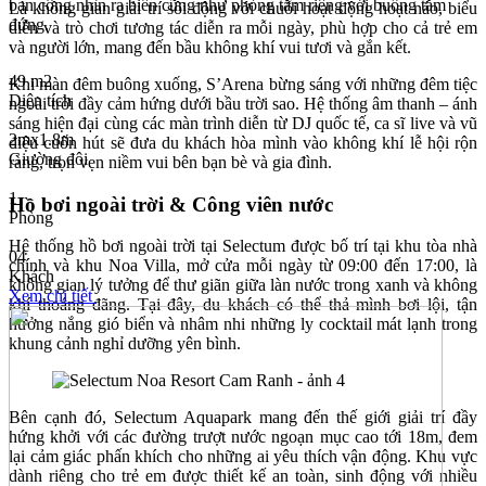
ban công nhìn ra biển cũng như phòng tắm riêng với buồng tắm
Là không gian giải trí sôi động với chuỗi hoạt động hoạt náo, biểu
đứng.
diễn và trò chơi tương tác diễn ra mỗi ngày, phù hợp cho cả trẻ em
và người lớn, mang đến bầu không khí vui tươi và gắn kết.
49 m2
Khi màn đêm buông xuống, S’Arena bừng sáng với những đêm tiệc
Diện tích
ngoài trời đầy cảm hứng dưới bầu trời sao. Hệ thống âm thanh – ánh
sáng hiện đại cùng các màn trình diễn từ DJ quốc tế, ca sĩ live và vũ
2mx1.8m
điệu cuốn hút sẽ đưa du khách hòa mình vào không khí lễ hội rộn
Giường đôi
ràng, trọn vẹn niềm vui bên bạn bè và gia đình.
1
Hồ bơi ngoài trời & Công viên nước
Phòng
Hệ thống hồ bơi ngoài trời tại Selectum được bố trí tại khu tòa nhà
04
chính và khu Noa Villa, mở cửa mỗi ngày từ 09:00 đến 17:00, là
Khách
không gian lý tưởng để thư giãn giữa làn nước trong xanh và không
Xem chi tiết
khí thoáng đãng. Tại đây, du khách có thể thả mình bơi lội, tận
hưởng nắng gió biển và nhâm nhi những ly cocktail mát lạnh trong
khung cảnh nghỉ dưỡng yên bình.
Bên cạnh đó, Selectum Aquapark mang đến thế giới giải trí đầy
hứng khởi với các đường trượt nước ngoạn mục cao tới 18m, đem
lại cảm giác phấn khích cho những ai yêu thích vận động. Khu vực
dành riêng cho trẻ em được thiết kế an toàn, sinh động với nhiều