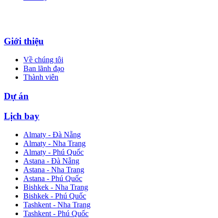
Giới thiệu
Về chúng tôi
Ban lãnh đạo
Thành viên
Dự án
Lịch bay
Almaty - Đà Nẵng
Almaty - Nha Trang
Almaty - Phú Quốc
Astana - Đà Nẵng
Astana - Nha Trang
Astana - Phú Quốc
Bishkek - Nha Trang
Bishkek - Phú Quốc
Tashkent - Nha Trang
Tashkent - Phú Quốc