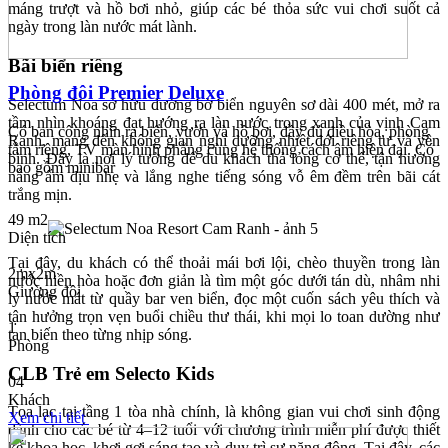
máng trượt và hồ bơi nhỏ, giúp các bé thỏa sức vui chơi suốt cả
ngày trong làn nước mát lành.
Bãi biển riêng
Phòng đôi Premier Deluxe
Selectum Noa sở hữu đường bờ biển nguyên sơ dài 400 mét, mở ra
tầm nhìn khoáng đạt hướng ra làn nước trong xanh của vịnh Cam
Có ban công nhìn ra biển, vườn và hồ bơi, đầy đủ điều hòa, phòng
Ranh, mang đến không gian nghỉ dưỡng nhiệt đới riêng tư và yên
tắm riêng, TV màn hình phẳng cùng hệ thống cách âm hiện đại. Có
bình. Đây là nơi lý tưởng để du khách thả lỏng cơ thể, tận hưởng
bao gồm minibar
nắng ấm dịu nhẹ và lắng nghe tiếng sóng vỗ êm đềm trên bãi cát
trắng mịn.
49 m2
Diện tích
Tại đây, du khách có thể thoải mái bơi lội, chèo thuyền trong làn
2mx2m
nước hiền hòa hoặc đơn giản là tìm một góc dưới tán dù, nhâm nhi
Giường đôi
ly nước mát từ quầy bar ven biển, đọc một cuốn sách yêu thích và
tận hưởng trọn vẹn buổi chiều thư thái, khi mọi lo toan dường như
1
tan biến theo từng nhịp sóng.
Phòng
CLB Trẻ em Selecto Kids
04
Khách
Tọa lạc tại tầng 1 tòa nhà chính, là không gian vui chơi sinh động
Xem chi tiết
dành cho các bé từ 4–12 tuổi với chương trình miễn phí được thiết
kế khoa học, khơi gợi sáng tạo và duy trì sự năng động. Tại đây, các