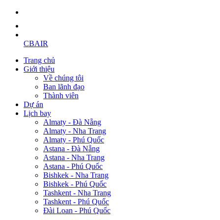
CBAIR
Trang chủ
Giới thiệu
Về chúng tôi
Ban lãnh đạo
Thành viên
Dự án
Lịch bay
Almaty - Đà Nẵng
Almaty - Nha Trang
Almaty - Phú Quốc
Astana - Đà Nẵng
Astana - Nha Trang
Astana - Phú Quốc
Bishkek - Nha Trang
Bishkek - Phú Quốc
Tashkent - Nha Trang
Tashkent - Phú Quốc
Đài Loan - Phú Quốc