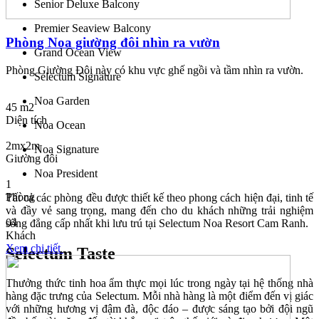
Senior Deluxe Balcony
Premier Seaview Balcony
Phòng Noa giường đôi nhìn ra vườn
Grand Ocean View
Phòng Giường Đôi này có khu vực ghế ngồi và tầm nhìn ra vườn.
Selectum Signature
Noa Garden
45 m2
Diện tích
Noa Ocean
2mx2m
Noa Signature
Giường đôi
Noa President
1
Phòng
Tất cả các phòng đều được thiết kế theo phong cách hiện đại, tinh tế
và đầy vẻ sang trọng, mang đến cho du khách những trải nghiệm
04
sống đẳng cấp nhất khi lưu trú tại Selectum Noa Resort Cam Ranh.
Khách
Xem chi tiết
Selectum Taste
Thưởng thức tinh hoa ẩm thực mọi lúc trong ngày tại hệ thống nhà
hàng đặc trưng của Selectum. Mỗi nhà hàng là một điểm đến vị giác
với những hương vị đậm đà, độc đáo – được sáng tạo bởi đội ngũ