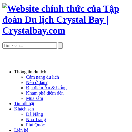
Thông tin du lịch
Cẩm nang du lịch
Nên ở đâu?
Địa điểm Ăn & Uống
Khám phá điểm đến
Mua sắm
Tin nổi bật
Khách sạn
Đà Nẵng
Nha Trang
Phú Quốc
Liên hệ