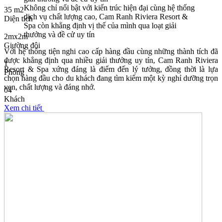
Không chỉ nổi bật với kiến trúc hiện đại cùng hệ thống
35 m2
dịch vụ chất lượng cao, Cam Ranh Riviera Resort &
Diện tích
Spa còn khẳng định vị thế của mình qua loạt giải
thưởng và đề cử uy tín
2mx2m
Giường đôi
Với hệ thống tiện nghi cao cấp hàng đầu cùng những thành tích đã
được khẳng định qua nhiều giải thưởng uy tín, Cam Ranh Riviera
1
Resort & Spa xứng đáng là điểm đến lý tưởng, đồng thời là lựa
Phòng
chọn hàng đầu cho du khách đang tìm kiếm một kỳ nghỉ dưỡng trọn
vẹn, chất lượng và đáng nhớ.
04
Khách
Xem chi tiết