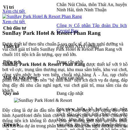
Chân Núi Chúa, thôn Thái An, huyện
Vị trí
Ninh Hải, tỉnh Ninh Thuận
Xem chi tiết
Xem chi tiết
Công ty Cổ phần Tập đoàn Du lịch
Chủ đầu tư
Crystal Bay
SunBay Park Hotel & Resort Phan Rang
Được thiết kế theo tiêu chuẩn 5 sao quốc tế, tổ hợp nghỉ dưỡng và
Thiết kế
Tập đoàn NDA (Pháp)
vui chơi giải trí biển SunBay Park Hotel & Resort Phan Rang với
chuỗi 101 tiện ích ấn tượng, quy mô lớn.
Diện tích
Đang cập nhật
SunBay Park Hotel & Resort Phan Rang
được thiết kế với 9 hồ
bơi vô cực, trung tâm thương mại, khu mua sắm biển, khu vui chơi,
công viên phức hợp ven biển, chuỗi nhà hàng Á - Âu, rạp chiếu
Mật độ xây dựng
Đang cập nhật
phim ven biển... tạo nên “hệ sinh thái” tiện ích dịch vụ đa dạng, đáp
ứng đầy đủ nhu cầu nghỉ ngơi, vui chơi giải trí, mua sắm của du
khách.
Quy mô
Đang cập nhật
Spa view biển, hồ bơi vô cực trên
Đây cũng là dự án đầu tiên tại Việt Nam được xây dựng theo mô
vách đá, các tiện ích chăm sóc sức
hình ApartHotel điển hình cho xu hướng chia sẻ tiện ích. Chính hệ
khỏe, khu thể thao dưới nước, lướt
thống tiện ích khổng lồ được chia sẻ không giới hạn tạo nên khác
Tiện ích
ván diều, lặn biển, chèo thuyền thúng,
biệt lớn của dự án trong phân khúc bất động sản nghỉ dưỡng biển tại
kayak, trò chơi leo núi, đi bộ trên cây,