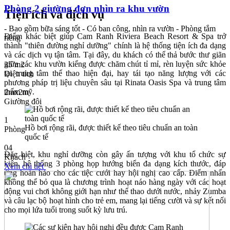
Phòng 2 giường đơn nhìn ra khu vườn
Tiện ích và dịch vụ
- Bao gồm bữa sáng tốt - Có ban công, nhìn ra vườn - Phòng tắm
Điểm khác biệt giúp Cam Ranh Riviera Beach Resort & Spa trở
riêng
thành "thiên đường nghỉ dưỡng" chính là hệ thống tiện ích đa dạng
và các dịch vụ tận tâm. Tại đây, du khách có thể thả bước thư giãn
giữa các khu vườn kiểng được chăm chút tỉ mỉ, rèn luyện sức khỏe
35 m2
tại trung tâm thể thao hiện đại, hay tái tạo năng lượng với các
Diện tích
phương pháp trị liệu chuyên sâu tại Rinata Oasis Spa và trung tâm
thẩm mỹ.
2mx2m
Giường đôi
1
Hồ bơi rộng rãi, được thiết kế theo tiêu chuẩn an toàn
Phòng
quốc tế
04
Đặc biệt, khu nghỉ dưỡng còn gây ấn tượng với khu tổ chức sự
Khách
kiện, hệ thống 3 phòng họp hướng biển đa dạng kích thước, đáp
Xem chi tiết
ứng hoàn hảo cho các tiệc cưới hay hội nghị cao cấp. Điểm nhấn
không thể bỏ qua là chương trình hoạt náo hàng ngày với các hoạt
động vui chơi không giới hạn như thể thao dưới nước, nhảy Zumba
và câu lạc bộ hoạt hình cho trẻ em, mang lại tiếng cười và sự kết nối
cho mọi lứa tuổi trong suốt kỳ lưu trú.