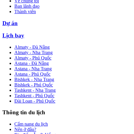
Về chúng tôi
Ban lãnh đạo
Thành viên
Dự án
Lịch bay
Almaty - Đà Nẵng
Almaty - Nha Trang
Almaty - Phú Quốc
Astana - Đà Nẵng
Astana - Nha Trang
Astana - Phú Quốc
Bishkek - Nha Trang
Bishkek - Phú Quốc
Tashkent - Nha Trang
Tashkent - Phú Quốc
Đài Loan - Phú Quốc
Thông tin du lịch
Cẩm nang du lịch
Nên ở đâu?