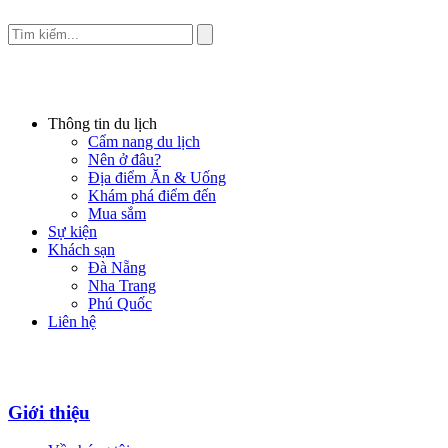
Thông tin du lịch
Cẩm nang du lịch
Nên ở đâu?
Địa điểm Ăn & Uống
Khám phá điểm đến
Mua sắm
Sự kiện
Khách sạn
Đà Nẵng
Nha Trang
Phú Quốc
Liên hệ
Giới thiệu