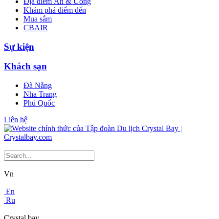
Địa điểm Ăn & Uống
Khám phá điểm đến
Mua sắm
CBAIR
Sự kiện
Khách sạn
Đà Nẵng
Nha Trang
Phú Quốc
Liên hệ
Vn
En
Ru
Crystal bay