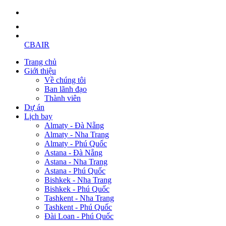
CBAIR
Trang chủ
Giới thiệu
Về chúng tôi
Ban lãnh đạo
Thành viên
Dự án
Lịch bay
Almaty - Đà Nẵng
Almaty - Nha Trang
Almaty - Phú Quốc
Astana - Đà Nẵng
Astana - Nha Trang
Astana - Phú Quốc
Bishkek - Nha Trang
Bishkek - Phú Quốc
Tashkent - Nha Trang
Tashkent - Phú Quốc
Đài Loan - Phú Quốc