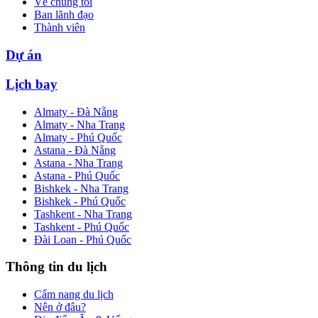
Về chúng tôi
Ban lãnh đạo
Thành viên
Dự án
Lịch bay
Almaty - Đà Nẵng
Almaty - Nha Trang
Almaty - Phú Quốc
Astana - Đà Nẵng
Astana - Nha Trang
Astana - Phú Quốc
Bishkek - Nha Trang
Bishkek - Phú Quốc
Tashkent - Nha Trang
Tashkent - Phú Quốc
Đài Loan - Phú Quốc
Thông tin du lịch
Cẩm nang du lịch
Nên ở đâu?