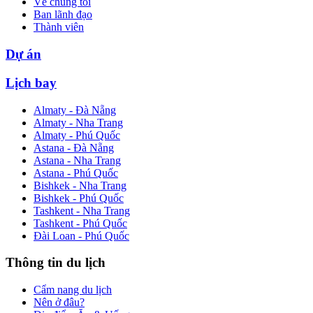
Về chúng tôi
Ban lãnh đạo
Thành viên
Dự án
Lịch bay
Almaty - Đà Nẵng
Almaty - Nha Trang
Almaty - Phú Quốc
Astana - Đà Nẵng
Astana - Nha Trang
Astana - Phú Quốc
Bishkek - Nha Trang
Bishkek - Phú Quốc
Tashkent - Nha Trang
Tashkent - Phú Quốc
Đài Loan - Phú Quốc
Thông tin du lịch
Cẩm nang du lịch
Nên ở đâu?