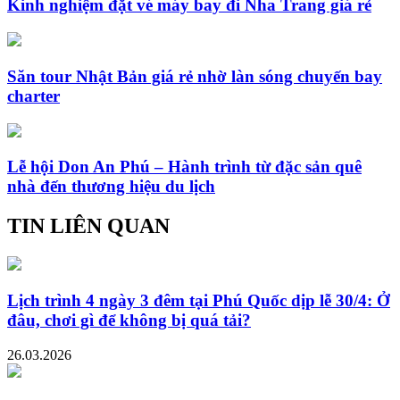
Kinh nghiệm đặt vé máy bay đi Nha Trang giá rẻ
Săn tour Nhật Bản giá rẻ nhờ làn sóng chuyến bay
charter
Lễ hội Don An Phú – Hành trình từ đặc sản quê
nhà đến thương hiệu du lịch
TIN LIÊN QUAN
Lịch trình 4 ngày 3 đêm tại Phú Quốc dịp lễ 30/4: Ở
đâu, chơi gì để không bị quá tải?
26.03.2026