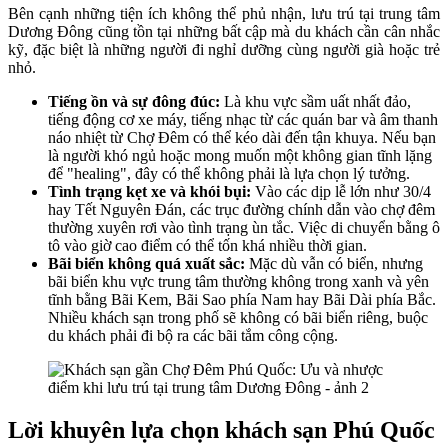
Bên cạnh những tiện ích không thể phủ nhận, lưu trú tại trung tâm
Dương Đông cũng tồn tại những bất cập mà du khách cần cân nhắc
kỹ, đặc biệt là những người đi nghỉ dưỡng cùng người già hoặc trẻ
nhỏ.
Tiếng ồn và sự đông đúc:
Là khu vực sầm uất nhất đảo,
tiếng động cơ xe máy, tiếng nhạc từ các quán bar và âm thanh
náo nhiệt từ Chợ Đêm có thể kéo dài đến tận khuya. Nếu bạn
là người khó ngủ hoặc mong muốn một không gian tĩnh lặng
để "healing", đây có thể không phải là lựa chọn lý tưởng.
Tình trạng kẹt xe và khói bụi:
Vào các dịp lễ lớn như 30/4
hay Tết Nguyên Đán, các trục đường chính dẫn vào chợ đêm
thường xuyên rơi vào tình trạng ùn tắc. Việc di chuyển bằng ô
tô vào giờ cao điểm có thể tốn khá nhiều thời gian.
Bãi biển không quá xuất sắc:
Mặc dù vẫn có biển, nhưng
bãi biển khu vực trung tâm thường không trong xanh và yên
tĩnh bằng Bãi Kem, Bãi Sao phía Nam hay Bãi Dài phía Bắc.
Nhiều khách sạn trong phố sẽ không có bãi biển riêng, buộc
du khách phải đi bộ ra các bãi tắm công cộng.
Lời khuyên lựa chọn khách sạn Phú Quốc