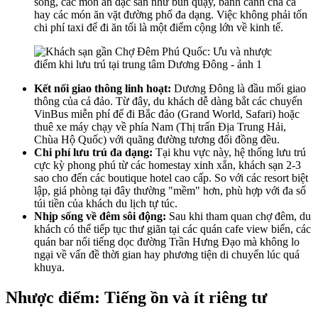
sống, các món ăn đặc sản như bún quậy, bánh canh chả cá
hay các món ăn vặt đường phố đa dạng. Việc không phải tốn
chi phí taxi để đi ăn tối là một điểm cộng lớn về kinh tế.
Kết nối giao thông linh hoạt:
Dương Đông là đầu mối giao
thông của cả đảo. Từ đây, du khách dễ dàng bắt các chuyến
VinBus miễn phí để đi Bắc đảo (Grand World, Safari) hoặc
thuê xe máy chạy về phía Nam (Thị trấn Địa Trung Hải,
Chùa Hộ Quốc) với quãng đường tương đối đồng đều.
Chi phí lưu trú đa dạng:
Tại khu vực này, hệ thống lưu trú
cực kỳ phong phú từ các homestay xinh xắn, khách sạn 2-3
sao cho đến các boutique hotel cao cấp. So với các resort biệt
lập, giá phòng tại đây thường "mềm" hơn, phù hợp với đa số
túi tiền của khách du lịch tự túc.
Nhịp sống về đêm sôi động:
Sau khi tham quan chợ đêm, du
khách có thể tiếp tục thư giãn tại các quán cafe view biển, các
quán bar nổi tiếng dọc đường Trần Hưng Đạo mà không lo
ngại về vấn đề thời gian hay phương tiện di chuyển lúc quá
khuya.
Nhược điểm: Tiếng ồn và ít riêng tư