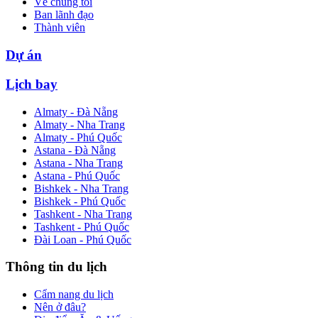
Về chúng tôi
Ban lãnh đạo
Thành viên
Dự án
Lịch bay
Almaty - Đà Nẵng
Almaty - Nha Trang
Almaty - Phú Quốc
Astana - Đà Nẵng
Astana - Nha Trang
Astana - Phú Quốc
Bishkek - Nha Trang
Bishkek - Phú Quốc
Tashkent - Nha Trang
Tashkent - Phú Quốc
Đài Loan - Phú Quốc
Thông tin du lịch
Cẩm nang du lịch
Nên ở đâu?