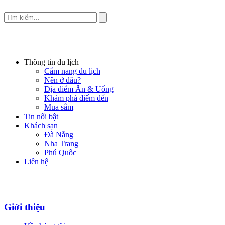
Thông tin du lịch
Cẩm nang du lịch
Nên ở đâu?
Địa điểm Ăn & Uống
Khám phá điểm đến
Mua sắm
Tin nổi bật
Khách sạn
Đà Nẵng
Nha Trang
Phú Quốc
Liên hệ
Giới thiệu