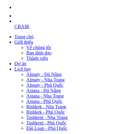
CBAIR
Trang chủ
Giới thiệu
Về chúng tôi
Ban lãnh đạo
Thành viên
Dự án
Lịch bay
Almaty - Đà Nẵng
Almaty - Nha Trang
Almaty - Phú Quốc
Astana - Đà Nẵng
Astana - Nha Trang
Astana - Phú Quốc
Bishkek - Nha Trang
Bishkek - Phú Quốc
Tashkent - Nha Trang
Tashkent - Phú Quốc
Đài Loan - Phú Quốc