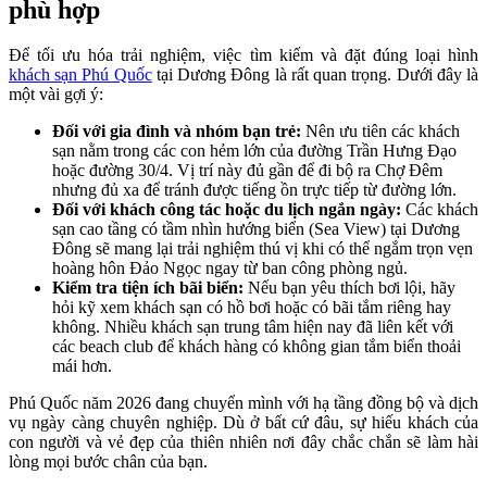
phù hợp
Để tối ưu hóa trải nghiệm, việc tìm kiếm và đặt đúng loại hình
khách sạn Phú Quốc
tại Dương Đông là rất quan trọng. Dưới đây là
một vài gợi ý:
Đối với gia đình và nhóm bạn trẻ:
Nên ưu tiên các khách
sạn nằm trong các con hẻm lớn của đường Trần Hưng Đạo
hoặc đường 30/4. Vị trí này đủ gần để đi bộ ra Chợ Đêm
nhưng đủ xa để tránh được tiếng ồn trực tiếp từ đường lớn.
Đối với khách công tác hoặc du lịch ngắn ngày:
Các khách
sạn cao tầng có tầm nhìn hướng biển (Sea View) tại Dương
Đông sẽ mang lại trải nghiệm thú vị khi có thể ngắm trọn vẹn
hoàng hôn Đảo Ngọc ngay từ ban công phòng ngủ.
Kiểm tra tiện ích bãi biển:
Nếu bạn yêu thích bơi lội, hãy
hỏi kỹ xem khách sạn có hồ bơi hoặc có bãi tắm riêng hay
không. Nhiều khách sạn trung tâm hiện nay đã liên kết với
các beach club để khách hàng có không gian tắm biển thoải
mái hơn.
Phú Quốc năm 2026 đang chuyển mình với hạ tầng đồng bộ và dịch
vụ ngày càng chuyên nghiệp. Dù ở bất cứ đâu, sự hiếu khách của
con người và vẻ đẹp của thiên nhiên nơi đây chắc chắn sẽ làm hài
lòng mọi bước chân của bạn.