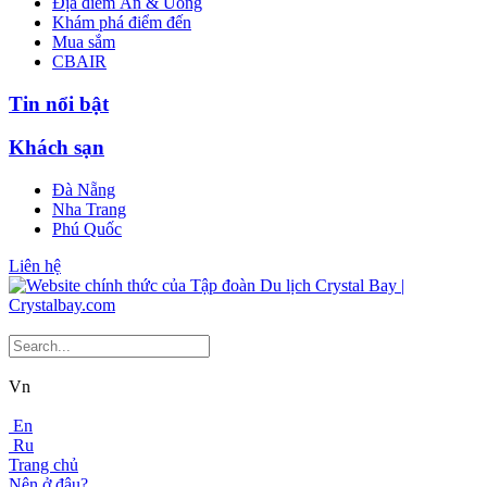
Địa điểm Ăn & Uống
Khám phá điểm đến
Mua sắm
CBAIR
Tin nổi bật
Khách sạn
Đà Nẵng
Nha Trang
Phú Quốc
Liên hệ
Vn
En
Ru
Trang chủ
Nên ở đâu?