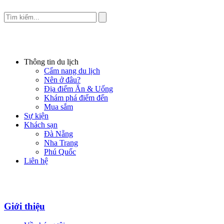
Thông tin du lịch
Cẩm nang du lịch
Nên ở đâu?
Địa điểm Ăn & Uống
Khám phá điểm đến
Mua sắm
Sự kiện
Khách sạn
Đà Nẵng
Nha Trang
Phú Quốc
Liên hệ
Giới thiệu