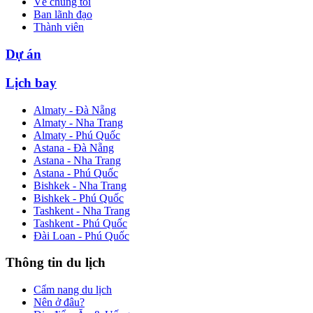
Về chúng tôi
Ban lãnh đạo
Thành viên
Dự án
Lịch bay
Almaty - Đà Nẵng
Almaty - Nha Trang
Almaty - Phú Quốc
Astana - Đà Nẵng
Astana - Nha Trang
Astana - Phú Quốc
Bishkek - Nha Trang
Bishkek - Phú Quốc
Tashkent - Nha Trang
Tashkent - Phú Quốc
Đài Loan - Phú Quốc
Thông tin du lịch
Cẩm nang du lịch
Nên ở đâu?