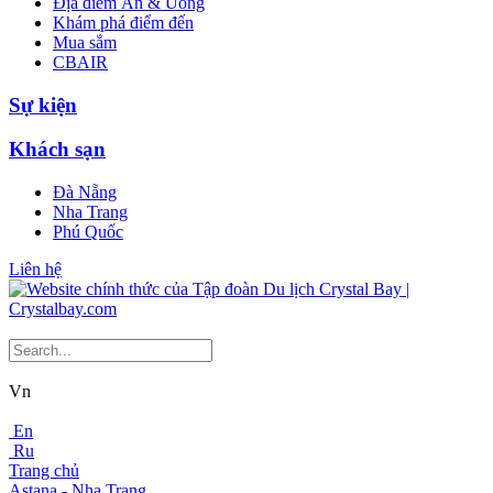
Địa điểm Ăn & Uống
Khám phá điểm đến
Mua sắm
CBAIR
Sự kiện
Khách sạn
Đà Nẵng
Nha Trang
Phú Quốc
Liên hệ
Vn
En
Ru
Trang chủ
Astana - Nha Trang