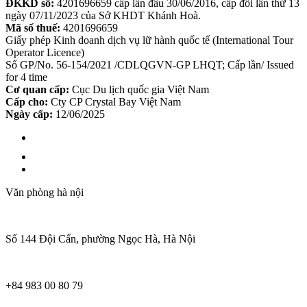
ĐKKD số:
4201696659 cấp lần đầu 30/06/2016, cấp đổi lần thứ 13
ngày 07/11/2023 của Sở KHDT Khánh Hoà.
Mã số thuế:
4201696659
Giấy phép Kinh doanh dịch vụ lữ hành quốc tế (International Tour
Operator Licence)
Số GP/No. 56-154/2021 /CDLQGVN-GP LHQT; Cấp lần/ Issued
for 4 time
Cơ quan cấp:
Cục Du lịch quốc gia Việt Nam
Cấp cho:
Cty CP Crystal Bay Việt Nam
Ngày cấp:
12/06/2025
Văn phòng hà nội
Số 144 Đội Cấn, phường Ngọc Hà, Hà Nội
+84 983 00 80 79