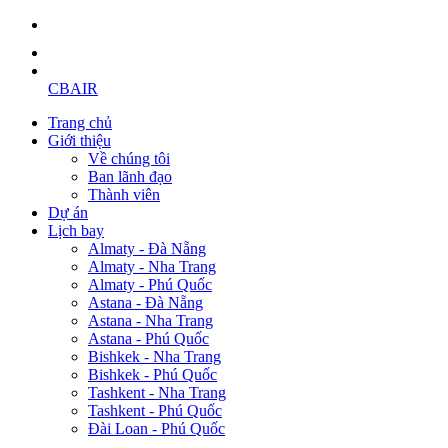
CBAIR
Trang chủ
Giới thiệu
Về chúng tôi
Ban lãnh đạo
Thành viên
Dự án
Lịch bay
Almaty - Đà Nẵng
Almaty - Nha Trang
Almaty - Phú Quốc
Astana - Đà Nẵng
Astana - Nha Trang
Astana - Phú Quốc
Bishkek - Nha Trang
Bishkek - Phú Quốc
Tashkent - Nha Trang
Tashkent - Phú Quốc
Đài Loan - Phú Quốc