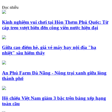
Đọc nhiều
Kinh nghiệm vui chơi tại Hòn Thơm Phú Quốc: Từ
cáp treo vượt biển đến công viên nước hiện đại
Giữa cao điểm hè, giá vé máy bay nội địa "hạ
nhiệt" sâu hiếm thấy
An Phú Farm Đà Nẵng - Nông trại xanh giữa lòng
thành phố
Hộ chiếu Việt Nam giảm 3 bậc trên bảng xếp hạng
toàn cầu