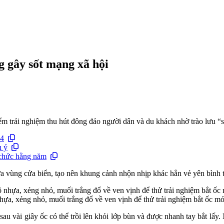
g gây sốt mạng xã hội
 trải nghiệm thu hút đông đảo người dân và du khách nhờ trào lưu “să
 4
u ý
 chức hằng năm
giữa vùng cửa biển, tạo nên khung cảnh nhộn nhịp khác hẳn vẻ yên bình
hựa, xẻng nhỏ, muối trắng đổ về ven vịnh để thử trải nghiệm bắt ốc mó
au vài giây ốc có thể trồi lên khỏi lớp bùn và được nhanh tay bắt lấy.