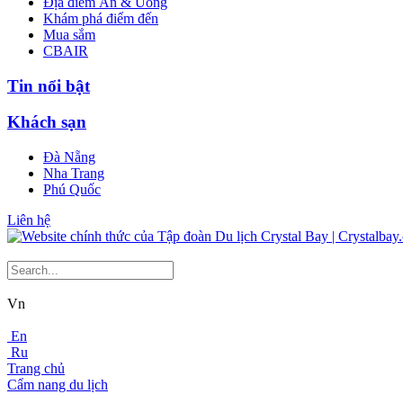
Địa điểm Ăn & Uống
Khám phá điểm đến
Mua sắm
CBAIR
Tin nổi bật
Khách sạn
Đà Nẵng
Nha Trang
Phú Quốc
Liên hệ
Vn
En
Ru
Trang chủ
Cẩm nang du lịch