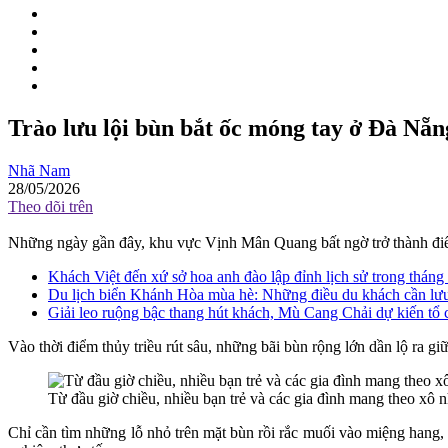
Trào lưu lội bùn bắt ốc móng tay ở Đà Nẵn
Nhã Nam
28/05/2026
Theo dõi trên
Những ngày gần đây, khu vực Vịnh Mân Quang bất ngờ trở thành điểm
Khách Việt đến xứ sở hoa anh đào lập đỉnh lịch sử trong tháng
Du lịch biển Khánh Hòa mùa hè: Những điều du khách cần lư
Giải leo ruộng bậc thang hút khách, Mù Cang Chải dự kiến tổ
Vào thời điểm thủy triều rút sâu, những bãi bùn rộng lớn dần lộ ra 
Từ đầu giờ chiều, nhiều bạn trẻ và các gia đình mang theo xô n
Chỉ cần tìm những lỗ nhỏ trên mặt bùn rồi rắc muối vào miệng hang, s