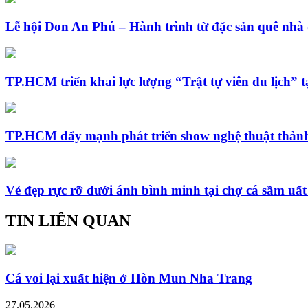
Lễ hội Don An Phú – Hành trình từ đặc sản quê nhà 
TP.HCM triển khai lực lượng “Trật tự viên du lịch” t
TP.HCM đẩy mạnh phát triển show nghệ thuật thành
Vẻ đẹp rực rỡ dưới ánh bình minh tại chợ cá sầm uấ
TIN LIÊN QUAN
Cá voi lại xuất hiện ở Hòn Mun Nha Trang
27.05.2026