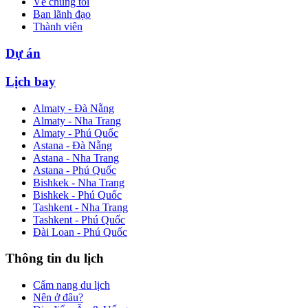
Về chúng tôi
Ban lãnh đạo
Thành viên
Dự án
Lịch bay
Almaty - Đà Nẵng
Almaty - Nha Trang
Almaty - Phú Quốc
Astana - Đà Nẵng
Astana - Nha Trang
Astana - Phú Quốc
Bishkek - Nha Trang
Bishkek - Phú Quốc
Tashkent - Nha Trang
Tashkent - Phú Quốc
Đài Loan - Phú Quốc
Thông tin du lịch
Cẩm nang du lịch
Nên ở đâu?