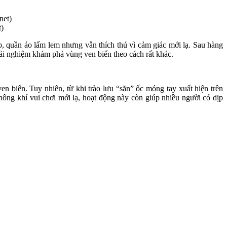
t)
p, quần áo lấm lem nhưng vẫn thích thú vì cảm giác mới lạ. Sau hàng
trải nghiệm khám phá vùng ven biển theo cách rất khác.
 biển. Tuy nhiên, từ khi trào lưu “săn” ốc móng tay xuất hiện trên
hông khí vui chơi mới lạ, hoạt động này còn giúp nhiều người có dịp