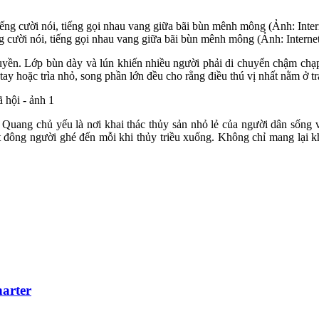
ng cười nói, tiếng gọi nhau vang giữa bãi bùn mênh mông (Ảnh: Interne
ruyền. Lớp bùn dày và lún khiến nhiều người phải di chuyển chậm chạ
 tay hoặc trìa nhỏ, song phần lớn đều cho rằng điều thú vị nhất nằm ở 
uang chủ yếu là nơi khai thác thủy sản nhỏ lẻ của người dân sống ven
t đông người ghé đến mỗi khi thủy triều xuống. Không chỉ mang lại k
harter