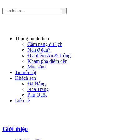
Thông tin du lịch
Cẩm nang du lịch
Nên ở đâu?
Địa điểm Ăn & Uống
Khám phá điểm đến
Mua sắm
Tin nổi bật
Khách sạn
Đà Nẵng
Nha Trang
Phú Quốc
Liên hệ
Giới thiệu