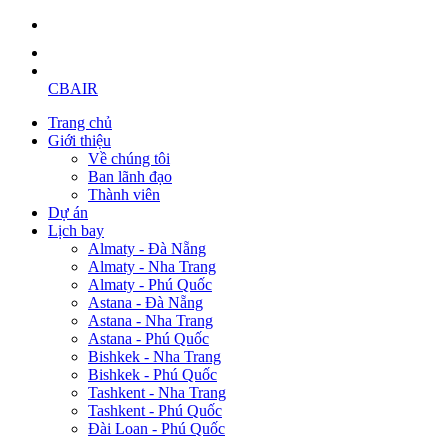
CBAIR
Trang chủ
Giới thiệu
Về chúng tôi
Ban lãnh đạo
Thành viên
Dự án
Lịch bay
Almaty - Đà Nẵng
Almaty - Nha Trang
Almaty - Phú Quốc
Astana - Đà Nẵng
Astana - Nha Trang
Astana - Phú Quốc
Bishkek - Nha Trang
Bishkek - Phú Quốc
Tashkent - Nha Trang
Tashkent - Phú Quốc
Đài Loan - Phú Quốc