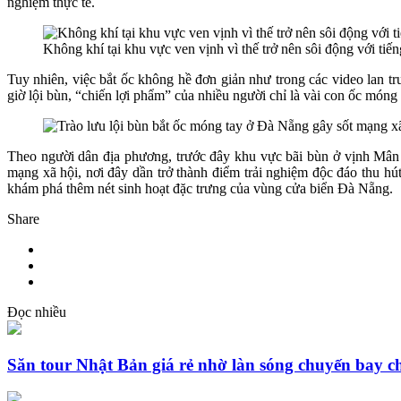
nghiệm thực tế.
Không khí tại khu vực ven vịnh vì thế trở nên sôi động với tiế
Tuy nhiên, việc bắt ốc không hề đơn giản như trong các video lan t
giờ lội bùn, “chiến lợi phẩm” của nhiều người chỉ là vài con ốc móng
Theo người dân địa phương, trước đây khu vực bãi bùn ở vịnh Mân Q
mạng xã hội, nơi đây dần trở thành điểm trải nghiệm độc đáo thu hú
khám phá thêm nét sinh hoạt đặc trưng của vùng cửa biển Đà Nẵng.
Share
Đọc nhiều
Săn tour Nhật Bản giá rẻ nhờ làn sóng chuyến bay c