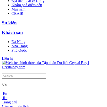
Địa điểm Ăn & Uống
Khám phá điểm đến
Mua sắm
CBAIR
Sự kiện
Khách sạn
Đà Nẵng
Nha Trang
Phú Quốc
Liên hệ
Vn
En
Ru
Trang chủ
Cẩm nang du lịch