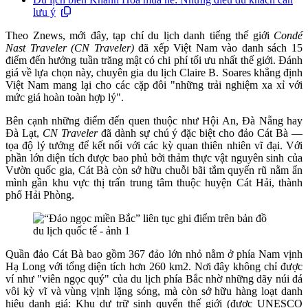
lưu ý
Theo Znews, mới đây, tạp chí du lịch danh tiếng thế giới
Condé
Nast Traveler (CN Traveler)
đã xếp Việt Nam vào danh sách 15
điểm đến hưởng tuần trăng mật có chi phí tối ưu nhất thế giới. Đánh
giá về lựa chọn này, chuyên gia du lịch Claire B. Soares khẳng định
Việt Nam mang lại cho các cặp đôi "những trải nghiệm xa xỉ với
mức giá hoàn toàn hợp lý".
Bên cạnh những điểm đến quen thuộc như Hội An, Đà Nẵng hay
Đà Lạt,
CN Traveler
đã dành sự chú ý đặc biệt cho đảo Cát Bà —
tọa độ lý tưởng để kết nối với các kỳ quan thiên nhiên vĩ đại. Với
phần lớn diện tích được bao phủ bởi thảm thực vật nguyên sinh của
Vườn quốc gia, Cát Bà còn sở hữu chuỗi bãi tắm quyến rũ nằm ẩn
mình gần khu vực thị trấn trung tâm thuộc huyện Cát Hải, thành
phố Hải Phòng.
Quần đảo Cát Bà bao gồm 367 đảo lớn nhỏ nằm ở phía Nam vịnh
Hạ Long với tổng diện tích hơn 260 km2. Nơi đây không chỉ được
ví như "viên ngọc quý" của du lịch phía Bắc nhờ những dãy núi đá
vôi kỳ vĩ và vùng vịnh lặng sóng, mà còn sở hữu hàng loạt danh
hiệu danh giá: Khu dự trữ sinh quyển thế giới (được UNESCO