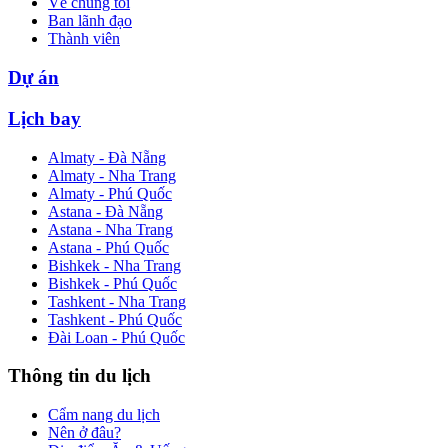
Về chúng tôi
Ban lãnh đạo
Thành viên
Dự án
Lịch bay
Almaty - Đà Nẵng
Almaty - Nha Trang
Almaty - Phú Quốc
Astana - Đà Nẵng
Astana - Nha Trang
Astana - Phú Quốc
Bishkek - Nha Trang
Bishkek - Phú Quốc
Tashkent - Nha Trang
Tashkent - Phú Quốc
Đài Loan - Phú Quốc
Thông tin du lịch
Cẩm nang du lịch
Nên ở đâu?