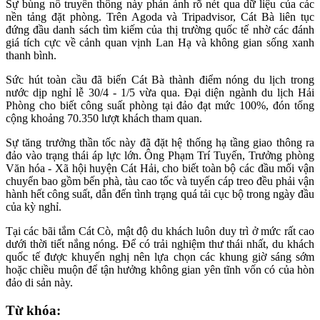
Sự bùng nổ truyền thông này phản ánh rõ nét qua dữ liệu của các
nền tảng đặt phòng. Trên Agoda và Tripadvisor, Cát Bà liên tục
đứng đầu danh sách tìm kiếm của thị trường quốc tế nhờ các đánh
giá tích cực về cảnh quan vịnh Lan Hạ và không gian sống xanh
thanh bình.
Sức hút toàn cầu đã biến Cát Bà thành điểm nóng du lịch trong
nước dịp nghỉ lễ 30/4 - 1/5 vừa qua. Đại diện ngành du lịch Hải
Phòng cho biết công suất phòng tại đảo đạt mức 100%, đón tổng
cộng khoảng 70.350 lượt khách tham quan.
Sự tăng trưởng thần tốc này đã đặt hệ thống hạ tầng giao thông ra
đảo vào trạng thái áp lực lớn. Ông Phạm Trí Tuyến, Trưởng phòng
Văn hóa - Xã hội huyện Cát Hải, cho biết toàn bộ các đầu mối vận
chuyển bao gồm bến phà, tàu cao tốc và tuyến cáp treo đều phải vận
hành hết công suất, dẫn đến tình trạng quá tải cục bộ trong ngày đầu
của kỳ nghỉ.
Tại các bãi tắm Cát Cò, mật độ du khách luôn duy trì ở mức rất cao
dưới thời tiết nắng nóng. Để có trải nghiệm thư thái nhất, du khách
quốc tế được khuyến nghị nên lựa chọn các khung giờ sáng sớm
hoặc chiều muộn để tận hưởng không gian yên tĩnh vốn có của hòn
đảo di sản này.
Từ khóa: