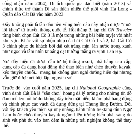
công nhận năm 2004), Di tích quốc gia đặc biệt (năm 2013) và
chính thức trở thành Di sản thiên nhiên thế giới vịnh Hạ Long -
Quần đảo Cát Bà vào năm 2023.
Đây không phải là lần đầu tiên vùng biển đảo này nhận được "mưa
lời khen" từ truyền thông quốc tế. Hồi tháng 3, tạp chí
CN Traveler
từng bình chọn Cát Cò 3 là một trong những bãi biển tuyệt vời nhất
khu vực. Khác với sự nhộn nhịp của bãi Cát Cò 1 và 2, bãi Cát Cò
3 chinh phục du khách bởi dải cát trắng mịn, làn nước trong xanh
như ngọc và tầm nhìn khoáng đạt hướng thẳng ra vịnh Lan Hạ.
Nơi đây hiện đã được đầu tư hệ thống resort, nhà hàng cao cấp,
cung cấp đa dạng hoạt động thể thao biển như chèo thuyền kayak,
kéo thuyền chuối... mang lại không gian nghỉ dưỡng hiện đại nhưng
vẫn giữ được nét biệt lập, nguyên sơ.
Trước đó, vào cuối năm 2025, tạp chí
National Geographic
cũng
vinh danh Cát Bà là "sân chơi" hoang dã lý tưởng cho những tín đồ
đam mê leo núi tự do không dây trên mặt biển, khám phá hang động
và chinh phục các vách đá dựng đứng tại Thung lũng Bướm. Đối
với tệp khách yêu thích sự nhẹ nhàng, hành trình trekking đỉnh Ngự
Lâm hoặc chèo thuyền kayak ngắm hiện tượng biển phát sáng do
sinh vật phù du vào ban đêm là những trải nghiệm không thể thay
thế.