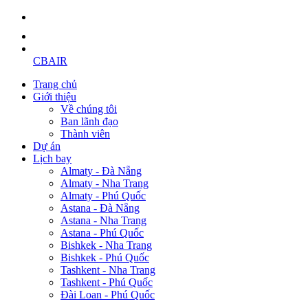
CBAIR
Trang chủ
Giới thiệu
Về chúng tôi
Ban lãnh đạo
Thành viên
Dự án
Lịch bay
Almaty - Đà Nẵng
Almaty - Nha Trang
Almaty - Phú Quốc
Astana - Đà Nẵng
Astana - Nha Trang
Astana - Phú Quốc
Bishkek - Nha Trang
Bishkek - Phú Quốc
Tashkent - Nha Trang
Tashkent - Phú Quốc
Đài Loan - Phú Quốc