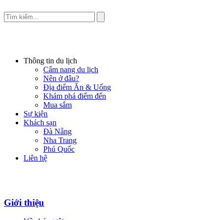
Thông tin du lịch
Cẩm nang du lịch
Nên ở đâu?
Địa điểm Ăn & Uống
Khám phá điểm đến
Mua sắm
Sự kiện
Khách sạn
Đà Nẵng
Nha Trang
Phú Quốc
Liên hệ
Giới thiệu