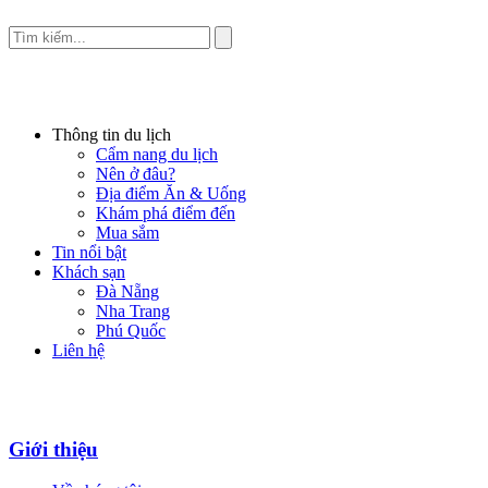
Thông tin du lịch
Cẩm nang du lịch
Nên ở đâu?
Địa điểm Ăn & Uống
Khám phá điểm đến
Mua sắm
Tin nổi bật
Khách sạn
Đà Nẵng
Nha Trang
Phú Quốc
Liên hệ
Giới thiệu