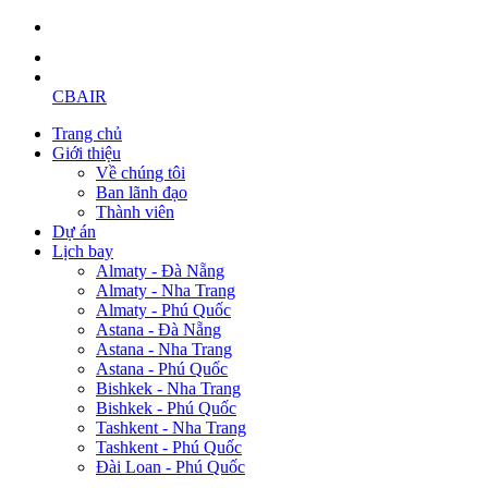
CBAIR
Trang chủ
Giới thiệu
Về chúng tôi
Ban lãnh đạo
Thành viên
Dự án
Lịch bay
Almaty - Đà Nẵng
Almaty - Nha Trang
Almaty - Phú Quốc
Astana - Đà Nẵng
Astana - Nha Trang
Astana - Phú Quốc
Bishkek - Nha Trang
Bishkek - Phú Quốc
Tashkent - Nha Trang
Tashkent - Phú Quốc
Đài Loan - Phú Quốc