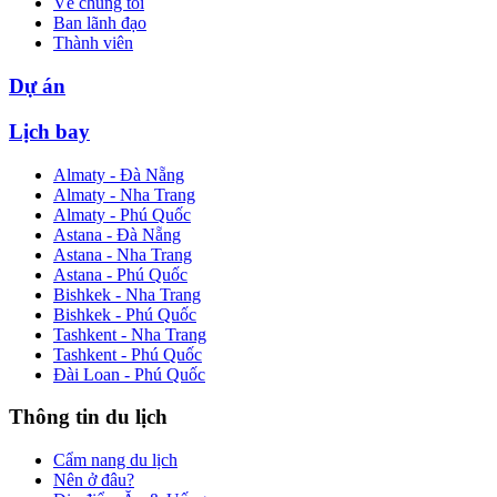
Về chúng tôi
Ban lãnh đạo
Thành viên
Dự án
Lịch bay
Almaty - Đà Nẵng
Almaty - Nha Trang
Almaty - Phú Quốc
Astana - Đà Nẵng
Astana - Nha Trang
Astana - Phú Quốc
Bishkek - Nha Trang
Bishkek - Phú Quốc
Tashkent - Nha Trang
Tashkent - Phú Quốc
Đài Loan - Phú Quốc
Thông tin du lịch
Cẩm nang du lịch
Nên ở đâu?