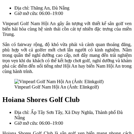
Địa chỉ: Thăng An, Đà Nẵng
Giờ mở cửa: 06:00–19:00
Vinpearl Golf Nam Hội An gây ấn tượng với thiết kế sân golf ven
biển hài hòa cùng hệ sinh thái cồn cát tự nhiên đặc trưng của miền
Trung.
Sân có fairway rộng, độ khó vừa phải và cảnh quan thoáng đãng,
phù hợp với cả golfer mới chơi lẫn người có kinh nghiệm. Nằm
trong quần thể nghỉ dưỡng cao cấp, nơi đây mang đến trải nghiệm
trọn vẹn khi du khách có thể kết hợp chơi golf, nghỉ dưỡng và khám
phá các điểm đến nổi tiếng như Hội An hay biển Nam Hội An trong
cùng hành trình.
Vinpearl Golf Nam Hội An (Ảnh: Elinkgolf)
Hoiana Shores Golf Club
Địa chỉ: Ấp Tây Sơn Tây, Xã Duy Nghĩa, Thành phố Đà
Nẵng
Giờ mở cửa: 06:00–19:00
Hoiana Shores Golf Club là sân golf ven biển mang phong cách