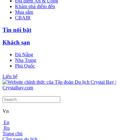
Địa điểm Ăn & Uống
Khám phá điểm đến
Mua sắm
CBAIR
Tin nổi bật
Khách sạn
Đà Nẵng
Nha Trang
Phú Quốc
Liên hệ
Vn
En
Ru
Trang chủ
Cẩm nang du lịch