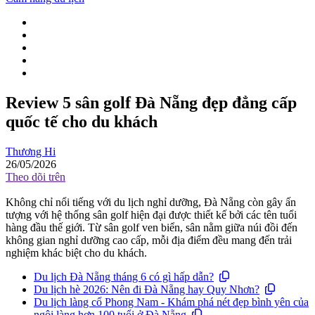
Review 5 sân golf Đà Nẵng đẹp đẳng cấp
quốc tế cho du khách
Thương Hi
26/05/2026
Theo dõi trên
Không chỉ nổi tiếng với du lịch nghỉ dưỡng, Đà Nẵng còn gây ấn
tượng với hệ thống sân golf hiện đại được thiết kế bởi các tên tuổi
hàng đầu thế giới. Từ sân golf ven biển, sân nằm giữa núi đồi đến
không gian nghỉ dưỡng cao cấp, mỗi địa điểm đều mang đến trải
nghiệm khác biệt cho du khách.
Du lịch Đà Nẵng tháng 6 có gì hấp dẫn?
Du lịch hè 2026: Nên đi Đà Nẵng hay Quy Nhơn?
Du lịch làng cổ Phong Nam - Khám phá nét đẹp bình yên của
ngôi làng hơn 100 tuổi ở Đà Nẵng