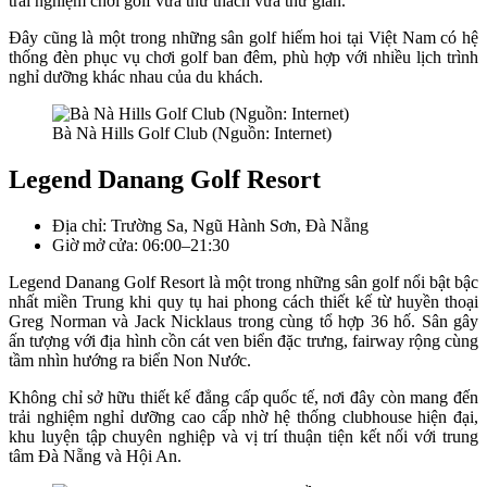
trải nghiệm chơi golf vừa thử thách vừa thư giãn.
Đây cũng là một trong những sân golf hiếm hoi tại Việt Nam có hệ
thống đèn phục vụ chơi golf ban đêm, phù hợp với nhiều lịch trình
nghỉ dưỡng khác nhau của du khách.
Bà Nà Hills Golf Club (Nguồn: Internet)
Legend Danang Golf Resort
Địa chỉ: Trường Sa, Ngũ Hành Sơn, Đà Nẵng
Giờ mở cửa: 06:00–21:30
Legend Danang Golf Resort là một trong những sân golf nổi bật bậc
nhất miền Trung khi quy tụ hai phong cách thiết kế từ huyền thoại
Greg Norman và Jack Nicklaus trong cùng tổ hợp 36 hố. Sân gây
ấn tượng với địa hình cồn cát ven biển đặc trưng, fairway rộng cùng
tầm nhìn hướng ra biển Non Nước.
Không chỉ sở hữu thiết kế đẳng cấp quốc tế, nơi đây còn mang đến
trải nghiệm nghỉ dưỡng cao cấp nhờ hệ thống clubhouse hiện đại,
khu luyện tập chuyên nghiệp và vị trí thuận tiện kết nối với trung
tâm Đà Nẵng và Hội An.