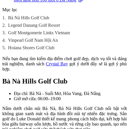
Mục lục
1.
Bà Nà Hills Golf Club
2.
Legend Danang Golf Resort
3.
Golf Montgomerie Links Vietnam
4.
Vinpearl Golf Nam Hội An
5.
Hoiana Shores Golf Club
Nếu bạn đang tìm kiếm địa điểm chơi golf đẹp, dịch vụ tốt và đáng
trải nghiệm, danh sách
Crystal Bay
gợi ý dưới đây sẽ là gợi ý phù
hợp.
Bà Nà Hills Golf Club
Địa chỉ: Bà Nà - Suối Mơ, Hòa Vang, Đà Nẵng
Giờ mở cửa: 06:00–19:00
Nằm dưới chân núi Bà Nà, Bà Nà Hills Golf Club nổi bật với
không gian xanh mát và địa hình đồi núi tự nhiên đặc trưng. Sân
golf do Luke Donald thiết kế mang phong cách hiện đại, kết hợp hài
hòa giữa fairway uốn lượn, hồ nước và rừng cây bao quanh, tạo nên