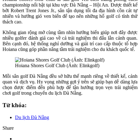
championship nổi bật tại khu vực Đà Nẵng – Hội An. Được thiết kế
bởi Robert Trent Jones Jr., sân tận dụng tối đa địa hình cồn cát tự
nhiên và hướng gió ven biển để tạo nên những hố golf có tính thử
thách cao.
Không gian rộng mở cùng tầm nhìn hướng biển giúp nơi đây được
nhiều golfer đánh giá cao về cả trải nghiệm thi đấu lẫn cảnh quan.
Bên cạnh đó, hệ thống nghỉ dưỡng và giải trí cao cấp thuộc tổ hợp
Hoiana cũng góp phần nâng tầm trải nghiệm cho du khách quốc tế.
Hoiana Shores Golf Club (Ảnh: Elinkgolf)
Mỗi sân golf Đà Nẵng đều sở hữu thế mạnh riêng về thiết kế, cảnh
quan và dịch vụ. Hy vọng những gợi ý trên sẽ giúp bạn dễ dàng lựa
chọn được điểm đến phù hợp để tận hưởng trọn vẹn trải nghiệm
chơi golf trong chuyến du lịch Đà Nẵng.
Từ khóa:
Du lịch Đà Nẵng
Share