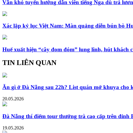
Vẫn khó tuyển hướng dẫn viên tiếng Nga dù trả lươ
Xác lập kỷ lục Việt Nam: Màn quảng diễn bún bò H
Huế xuất hiện “cây đom đóm” lung linh, hút khách c
TIN LIÊN QUAN
Ăn gì ở Đà Nẵng sau 22h? List quán mở khuya cho k
20.05.2026
Đà Nẵng thí điểm tour thưởng trà cao cấp trên đỉnh B
19.05.2026