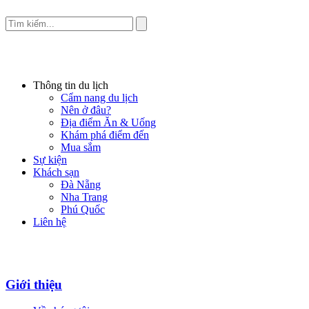
Thông tin du lịch
Cẩm nang du lịch
Nên ở đâu?
Địa điểm Ăn & Uống
Khám phá điểm đến
Mua sắm
Sự kiện
Khách sạn
Đà Nẵng
Nha Trang
Phú Quốc
Liên hệ
Giới thiệu