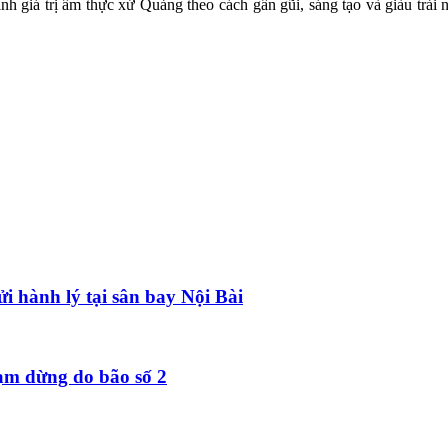
 giá trị ẩm thực xứ Quảng theo cách gần gũi, sáng tạo và giàu trải
ửi hành lý tại sân bay Nội Bài
ạm dừng do bão số 2