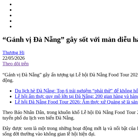
“Gánh vị Đà Nẵng” gây sốt với màn diễu 
Thương Hi
22/05/2026
Theo dõi trên
“Gánh vị Đà Nẵng” gây ấn tượng tại Lễ hội Đà Nẵng Food Tour 2026
động.
Du lịch hè Đà Nẵng: Top 6 trải nghiệm “phải thử" để không hối
Lễ hội ẩm thực quy mô lớn tại Đà Nẵng: 200 gian hàng và hàng 
Lễ hội Đà Nẵng Food Tour 2026: Ẩm thực xứ Quảng sẽ là sản 
Theo Báo Nhân Dân, trong khuôn khổ Lễ hội Đà Nẵng Food Tour 202
tuyến phố du lịch ven biển Đà Nẵng.
Đây được xem là một trong những hoạt động mới lạ và nổi bật của 
sống đời thường vào không gian lễ hội hiện đại.