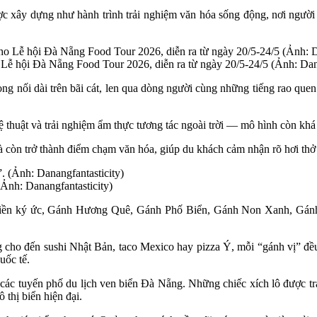
c xây dựng như hành trình trải nghiệm văn hóa sống động, nơi người
ễ hội Đà Nẵng Food Tour 2026, diễn ra từ ngày 20/5-24/5 (Ảnh: Dana
nối dài trên bãi cát, len qua dòng người cùng những tiếng rao quen t
thuật và trải nghiệm ẩm thực tương tác ngoài trời — mô hình còn khá m
 còn trở thành điểm chạm văn hóa, giúp du khách cảm nhận rõ hơi thở
Ảnh: Danangfantasticity)
 miền ký ức, Gánh Hương Quê, Gánh Phố Biển, Gánh Non Xanh, Gá
g cho đến sushi Nhật Bản, taco Mexico hay pizza Ý, mỗi “gánh vị” đều
uốc tế.
 các tuyến phố du lịch ven biển Đà Nẵng. Những chiếc xích lô được tr
thị biển hiện đại.