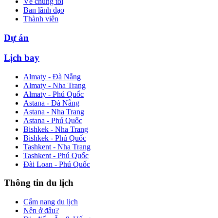
Về chúng tôi
Ban lãnh đạo
Thành viên
Dự án
Lịch bay
Almaty - Đà Nẵng
Almaty - Nha Trang
Almaty - Phú Quốc
Astana - Đà Nẵng
Astana - Nha Trang
Astana - Phú Quốc
Bishkek - Nha Trang
Bishkek - Phú Quốc
Tashkent - Nha Trang
Tashkent - Phú Quốc
Đài Loan - Phú Quốc
Thông tin du lịch
Cẩm nang du lịch
Nên ở đâu?