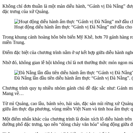
Không chỉ đơn thuần là một màn diễu hành, “Gánh vị Đà Nẵng” đượ
đặc trưng của xứ Quảng.
Hoạt động diễu hành ẩm thực “Gánh vị Đà Nẵng” mở đầu cho L
Trong khung cảnh hoàng hôn bên biển Mỹ Khê, hơn 70 gánh hàng rong 
miền Trung.
Điểm đặc biệt của chương trình nằm ở sự kết hợp giữa diễu hành nghệ 
Nhờ đó, không gian lễ hội không chỉ là nơi thưởng thức món ngon mà
Đà Nẵng lần đầu tiên diễu hành ẩm thực “Gánh vị Đà Nẵng”. (
Chương trình quy tụ nhiều nhóm gánh chủ đề đặc sắc như: Gánh
Mang về…
Từ mì Quảng, cao lầu, bánh xèo, hải sản, đặc sản núi rừng xứ Quản
giữa ẩm thực địa phương, vùng miền Việt Nam và tinh hoa ẩm thực q
Một điểm nhấn khác của chương trình là đoàn xích lô diễu hành trên
đường phố đặc trưng, tạo nên “dòng chảy văn hóa” sống động giữa đô 