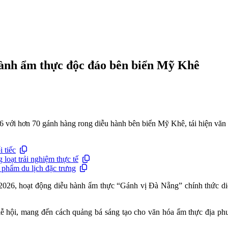
hành ẩm thực độc đáo bên biển Mỹ Khê
 với hơn 70 gánh hàng rong diễu hành bên biển Mỹ Khê, tái hiện văn
 tiếc
loạt trải nghiệm thực tế
phẩm du lịch đặc trưng
6, hoạt động diễu hành ẩm thực “Gánh vị Đà Nẵng” chính thức diễn
lễ hội, mang đến cách quảng bá sáng tạo cho văn hóa ẩm thực địa phư