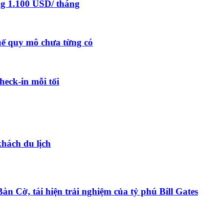
ng 1.100 USD/ tháng
uế quy mô chưa từng có
heck-in mỗi tối
hách du lịch
àn Cờ, tái hiện trải nghiệm của tỷ phú Bill Gates