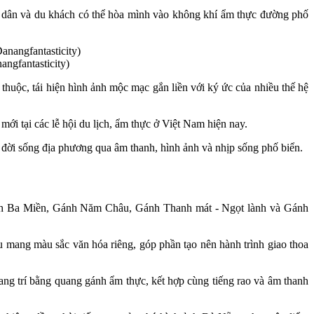
 dân và du khách có thể hòa mình vào không khí ẩm thực đường phố
ngfantasticity)
huộc, tái hiện hình ảnh mộc mạc gắn liền với ký ức của nhiều thế hệ
ới tại các lễ hội du lịch, ẩm thực ở Việt Nam hiện nay.
 đời sống địa phương qua âm thanh, hình ảnh và nhịp sống phố biển.
nh Ba Miền, Gánh Năm Châu, Gánh Thanh mát - Ngọt lành và Gánh
 mang màu sắc văn hóa riêng, góp phần tạo nên hành trình giao thoa
ang trí bằng quang gánh ẩm thực, kết hợp cùng tiếng rao và âm thanh