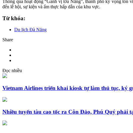
Thông qua hoạt động “Gánh vị Đà Nẵng”, thành phố kỳ vọng tôn vinh
đến lễ hội, sự kiện và ẩm thực hấp dẫn của khu vực.
Từ khóa:
Du lịch Đà Năng
Share
Đọc nhiều
Vietnam Airlines triển khai kiosk tự làm thủ tục, ký g
Nhiều tuyến tàu cao tốc ra Côn Đảo, Phú Quý phải t