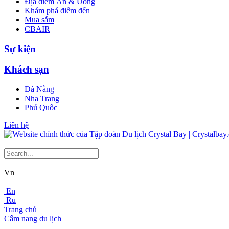
Địa điểm Ăn & Uống
Khám phá điểm đến
Mua sắm
CBAIR
Sự kiện
Khách sạn
Đà Nẵng
Nha Trang
Phú Quốc
Liên hệ
Vn
En
Ru
Trang chủ
Cẩm nang du lịch