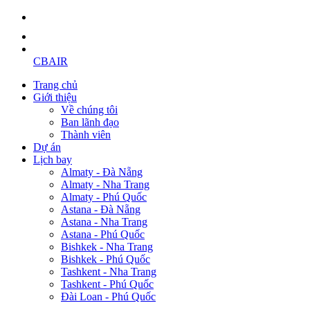
CBAIR
Trang chủ
Giới thiệu
Về chúng tôi
Ban lãnh đạo
Thành viên
Dự án
Lịch bay
Almaty - Đà Nẵng
Almaty - Nha Trang
Almaty - Phú Quốc
Astana - Đà Nẵng
Astana - Nha Trang
Astana - Phú Quốc
Bishkek - Nha Trang
Bishkek - Phú Quốc
Tashkent - Nha Trang
Tashkent - Phú Quốc
Đài Loan - Phú Quốc