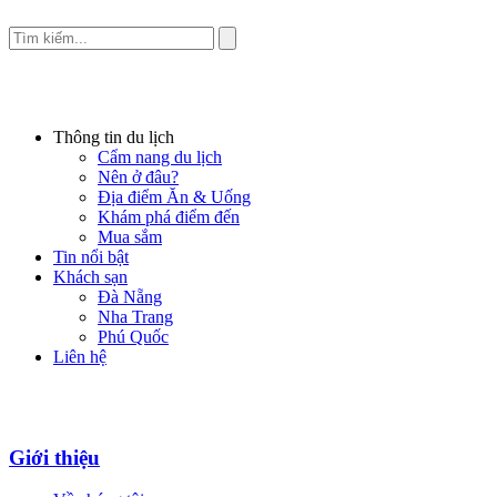
Thông tin du lịch
Cẩm nang du lịch
Nên ở đâu?
Địa điểm Ăn & Uống
Khám phá điểm đến
Mua sắm
Tin nổi bật
Khách sạn
Đà Nẵng
Nha Trang
Phú Quốc
Liên hệ
Giới thiệu