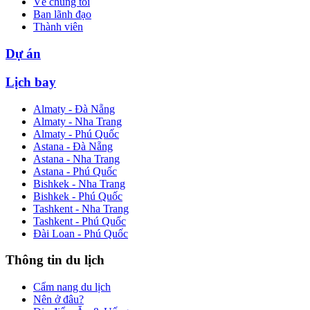
Về chúng tôi
Ban lãnh đạo
Thành viên
Dự án
Lịch bay
Almaty - Đà Nẵng
Almaty - Nha Trang
Almaty - Phú Quốc
Astana - Đà Nẵng
Astana - Nha Trang
Astana - Phú Quốc
Bishkek - Nha Trang
Bishkek - Phú Quốc
Tashkent - Nha Trang
Tashkent - Phú Quốc
Đài Loan - Phú Quốc
Thông tin du lịch
Cẩm nang du lịch
Nên ở đâu?