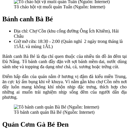
Tô cháo hột vịt muối quán Tuấn (Nguồn: Internet)
Bánh canh Bà Bé
Địa chỉ: Chợ Cồn (khu cổng đường Ông Ích Khiêm), Hải
Châu
Giờ mở cửa: 18:30 - 2:00 (Quán nghỉ 2 ngày trong tháng là
15ÂL và mùng 1ÂL)
Bánh canh Bà Bé là địa chỉ quen thuộc của nhiều tín đồ ăn đêm tại
Đà Nẵng. Tô bánh canh đầy đặn với sợi bánh mềm dai, nước dùng
sánh nhẹ và topping đa dạng như chả, cá, xương hoặc trứng cút.
Điểm hấp dẫn của quán nằm ở hương vị đậm đà kiểu miền Trung,
ăn cực kỳ ấm bụng khi về khuya. Vì nằm gần khu chợ Cồn nên nơi
đây luôn mang không khí nhộn nhịp đặc trưng, thích hợp cho
những ai muốn trải nghiệm nhịp sống đêm của người dân địa
phương.
Tô bánh canh quán Bà Bé (Nguồn: Internet)
Quán Cơm Gà Bé Đen