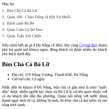
Mục lục
1.
Bún Chả Cá Bà Lữ
2.
Quán 100 - Cháo Trắng và Hột Vịt Muối
3.
Bánh canh Bà Bé
4.
Quán Cơm Gà Bé Đen
5.
Quán Tuấn Xôi Chiên
Nếu chưa biết ăn gì ở Đà Nẵng về đêm, hãy cùng
Crystal Bay
khám
phá list quán mở khuya ngon, đông khách và được nhiều du khách
yêu thích dưới đây.
Bún Chả Cá Bà Lữ
Địa chỉ: 319 Hùng Vương, Thanh Khê, Đà Nẵng
Giờ mở cửa: Cả ngày
Nhắc đến ăn khuya ở Đà Nẵng, bún chả cá gần như là món “quốc
dân” được nhiều người lựa chọn và Bà Lữ là cái tên quen thuộc với
cả du khách lẫn dân địa phương. Quán nổi tiếng với nước dùng
thanh ngọt ninh từ cá, không bị tanh, ăn kèm chả cá dai mềm và rau
sống tươi xanh.