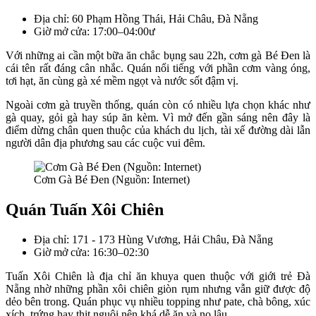
Địa chỉ: 60 Phạm Hồng Thái, Hải Châu, Đà Nẵng
Giờ mở cửa: 17:00–04:00ư
Với những ai cần một bữa ăn chắc bụng sau 22h, cơm gà Bé Đen là
cái tên rất đáng cân nhắc. Quán nổi tiếng với phần cơm vàng óng,
tơi hạt, ăn cùng gà xé mềm ngọt và nước sốt đậm vị.
Ngoài cơm gà truyền thống, quán còn có nhiều lựa chọn khác như
gà quay, gỏi gà hay súp ăn kèm. Vì mở đến gần sáng nên đây là
điểm dừng chân quen thuộc của khách du lịch, tài xế đường dài lẫn
người dân địa phương sau các cuộc vui đêm.
Cơm Gà Bé Đen (Nguồn: Internet)
Quán Tuấn Xôi Chiên
Địa chỉ: 171 - 173 Hùng Vương, Hải Châu, Đà Nẵng
Giờ mở cửa: 16:30–02:30
Tuấn Xôi Chiên là địa chỉ ăn khuya quen thuộc với giới trẻ Đà
Nẵng nhờ những phần xôi chiên giòn rụm nhưng vẫn giữ được độ
dẻo bên trong. Quán phục vụ nhiều topping như pate, chà bông, xúc
xích, trứng hay thịt nguội nên khá dễ ăn và no lâu.