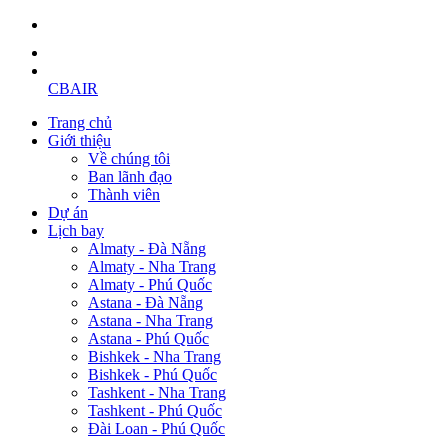
CBAIR
Trang chủ
Giới thiệu
Về chúng tôi
Ban lãnh đạo
Thành viên
Dự án
Lịch bay
Almaty - Đà Nẵng
Almaty - Nha Trang
Almaty - Phú Quốc
Astana - Đà Nẵng
Astana - Nha Trang
Astana - Phú Quốc
Bishkek - Nha Trang
Bishkek - Phú Quốc
Tashkent - Nha Trang
Tashkent - Phú Quốc
Đài Loan - Phú Quốc