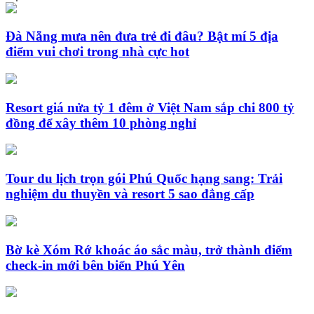
Đà Nẵng mưa nên đưa trẻ đi đâu? Bật mí 5 địa
điểm vui chơi trong nhà cực hot
Resort giá nửa tỷ 1 đêm ở Việt Nam sắp chi 800 tỷ
đồng để xây thêm 10 phòng nghỉ
Tour du lịch trọn gói Phú Quốc hạng sang: Trải
nghiệm du thuyền và resort 5 sao đẳng cấp
Bờ kè Xóm Rớ khoác áo sắc màu, trở thành điểm
check-in mới bên biển Phú Yên