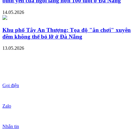
bình yên của ngôi làng hơn 100 tuổi ở Đà Nẵng
14.05.2026
Khu phố Tây An Thượng: Tọa độ "ăn chơi" xuyên
đêm không thể bỏ lỡ ở Đà Nẵng
13.05.2026
Gọi điện
Zalo
Nhắn tin