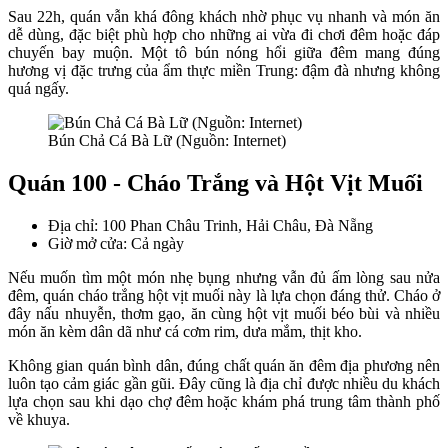
Sau 22h, quán vẫn khá đông khách nhờ phục vụ nhanh và món ăn
dễ dùng, đặc biệt phù hợp cho những ai vừa đi chơi đêm hoặc đáp
chuyến bay muộn. Một tô bún nóng hổi giữa đêm mang đúng
hương vị đặc trưng của ẩm thực miền Trung: đậm đà nhưng không
quá ngấy.
Bún Chả Cá Bà Lữ (Nguồn: Internet)
Quán 100 - Cháo Trắng và Hột Vịt Muối
Địa chỉ: 100 Phan Châu Trinh, Hải Châu, Đà Nẵng
Giờ mở cửa: Cả ngày
Nếu muốn tìm một món nhẹ bụng nhưng vẫn đủ ấm lòng sau nửa
đêm, quán cháo trắng hột vịt muối này là lựa chọn đáng thử. Cháo ở
đây nấu nhuyễn, thơm gạo, ăn cùng hột vịt muối béo bùi và nhiều
món ăn kèm dân dã như cá cơm rim, dưa mắm, thịt kho.
Không gian quán bình dân, đúng chất quán ăn đêm địa phương nên
luôn tạo cảm giác gần gũi. Đây cũng là địa chỉ được nhiều du khách
lựa chọn sau khi dạo chợ đêm hoặc khám phá trung tâm thành phố
về khuya.