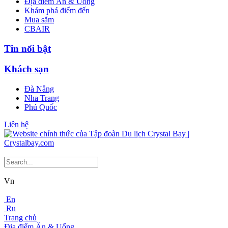
Địa điểm Ăn & Uống
Khám phá điểm đến
Mua sắm
CBAIR
Tin nổi bật
Khách sạn
Đà Nẵng
Nha Trang
Phú Quốc
Liên hệ
Vn
En
Ru
Trang chủ
Địa điểm Ăn & Uống