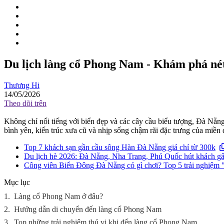
Du lịch làng cổ Phong Nam - Khám phá nét
Thương Hi
14/05/2026
Theo dõi trên
Không chỉ nổi tiếng với biển đẹp và các cây cầu biểu tượng, Đà Nẵn
bình yên, kiến trúc xưa cũ và nhịp sống chậm rãi đặc trưng của miề
Top 7 khách sạn gần cầu sông Hàn Đà Nẵng giá chỉ từ 300k
Du lịch hè 2026: Đà Nẵng, Nha Trang, Phú Quốc hút khách gấ
Công viên Biển Đông Đà Nẵng có gì chơi? Top 5 trải nghiệm "c
Mục lục
1.
Làng cổ Phong Nam ở đâu?
2.
Hướng dẫn di chuyển đến làng cổ Phong Nam
3.
Top những trải nghiệm thú vị khi đến làng cổ Phong Nam