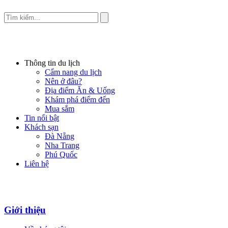
Thông tin du lịch
Cẩm nang du lịch
Nên ở đâu?
Địa điểm Ăn & Uống
Khám phá điểm đến
Mua sắm
Tin nổi bật
Khách sạn
Đà Nẵng
Nha Trang
Phú Quốc
Liên hệ
Giới thiệu