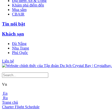
Địa điểm Ăn & Uống
Khám phá điểm đến
Mua sắm
CBAIR
Tin nổi bật
Khách sạn
Đà Nẵng
Nha Trang
Phú Quốc
Liên hệ
Vn
En
Ru
Trang chủ
Charter Flight Schedule