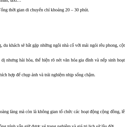
 nhân, taxi…
ng thời gian di chuyển chỉ khoảng 20 – 30 phút.
 du khách sẽ bắt gặp những ngôi nhà cổ với mái ngói rêu phong, cột
ị nhưng hài hòa, thể hiện rõ nét văn hóa gia đình và nếp sinh hoạt
thích hợp để chụp ảnh và trải nghiệm nhịp sống chậm.
hoàng làng mà còn là không gian tổ chức các hoạt động cộng đồng, lễ
g trình vẫn giữ được vẻ trang nghiêm và giá trị lịch sử lâu đời.