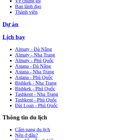
Về chúng tôi
Ban lãnh đạo
Thành viên
Dự án
Lịch bay
Almaty - Đà Nẵng
Almaty - Nha Trang
Almaty - Phú Quốc
Astana - Đà Nẵng
Astana - Nha Trang
Astana - Phú Quốc
Bishkek - Nha Trang
Bishkek - Phú Quốc
Tashkent - Nha Trang
Tashkent - Phú Quốc
Đài Loan - Phú Quốc
Thông tin du lịch
Cẩm nang du lịch
Nên ở đâu?