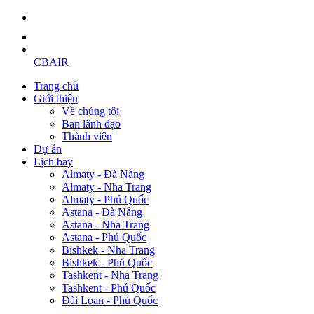
CBAIR
Trang chủ
Giới thiệu
Về chúng tôi
Ban lãnh đạo
Thành viên
Dự án
Lịch bay
Almaty - Đà Nẵng
Almaty - Nha Trang
Almaty - Phú Quốc
Astana - Đà Nẵng
Astana - Nha Trang
Astana - Phú Quốc
Bishkek - Nha Trang
Bishkek - Phú Quốc
Tashkent - Nha Trang
Tashkent - Phú Quốc
Đài Loan - Phú Quốc