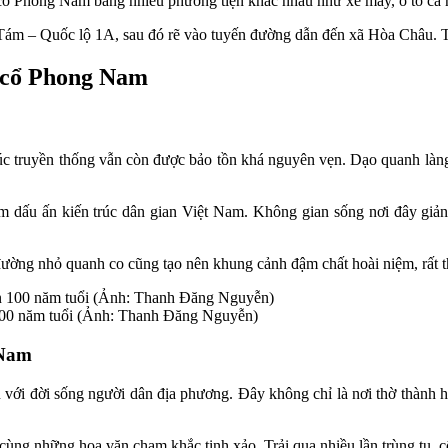
 cổ Phong Nam bằng nhiều phương tiện khác nhau như xe máy, ô tô cá
ám – Quốc lộ 1A, sau đó rẽ vào tuyến đường dẫn đến xã Hòa Châu. Tổ
g cổ Phong Nam
úc truyền thống vẫn còn được bảo tồn khá nguyên vẹn. Dạo quanh làng,
dấu ấn kiến trúc dân gian Việt Nam. Không gian sống nơi đây giản d
 đường nhỏ quanh co cũng tạo nên khung cảnh đậm chất hoài niệm, rất 
100 năm tuổi (Ảnh: Thanh Đăng Nguyễn)
 Nam
n với đời sống người dân địa phương. Đây không chỉ là nơi thờ thành 
ùng những hoa văn chạm khắc tinh xảo. Trải qua nhiều lần trùng tu, côn