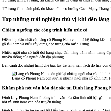
Từ trung tâm Đà Nẵng, du khách có thể dễ dàng di chuyển đến làng
Từ trung tâm thành phố, du khách đi theo hướng Cách Mạng Tháng T
Top những trải nghiệm thú vị khi đến làn
Chiêm ngưỡng các công trình kiến trúc cổ
Điểm hấp dẫn nhất của làng cổ Phong Nam chính là hệ thống kiến tr
gỗ lâu năm và kiểu xây dựng đặc trưng của miền Trung.
Nhiều ngôi nhà có tuổi đời hàng chục đến hàng trăm năm, mang đậm 
truyền thống của người dân địa phương.
Bên cạnh đó, những hàng chè tàu, lũy tre làng, sân gạch đỏ hay con
Làng cổ Phong Nam còn giữ lại những ngôi nhà cổ kính hơn 
Khám phá nét văn hóa đặc sắc tại Đình làng Phong
Đình làng Phong Nam là công trình văn hóa tâm linh nổi bật gắn liề
hội và sinh hoạt văn hóa truyền thống.
Đình làng gây ấn tượng với lối kiến trúc cổ kính, mái ngói âm dương c