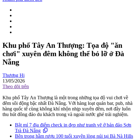
Khu phố Tây An Thượng: Tọa độ "ăn
chơi" xuyên đêm không thể bỏ lỡ ở Đà
Nẵng
Thương Hi
13/05/2026
Theo dõi trên
Khu phố Tây An Thượng là một trong những tọa độ vui chơi về
đêm sôi động bậc nhất Đà Nẵng. Với hàng loạt quán bar, pub, nhà
hàng quốc tế cùng không khí nhộn nhịp xuyên đêm, nơi đây luôn
thu hút đông đảo du khách trong và ngoài nước ghé trải nghiệm.
Bật mí 7 địa điểm check in đẹp như tranh vẽ ở bán đảo Sơn
Trà Đà Nẵng
Bên trong hầm rượu 100 tuổi xuyên lòng núi tại Bà Nà Hills