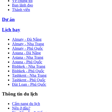
Về chúng tôi
Ban lãnh đạo
Thành viên
Dự án
Lịch bay
Almaty - Đà Nẵng
Almaty - Nha Trang
Almaty - Phú Quốc
Astana - Đà Nẵng
Astana - Nha Trang
Astana - Phú Quốc
Bishkek - Nha Trang
Bishkek - Phú Quốc
Tashkent - Nha Trang
Tashkent - Phú Quốc
Đài Loan - Phú Quốc
Thông tin du lịch
Cẩm nang du lịch
Nên ở đâu?