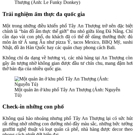
Thượng (Ảnh: Le Funky Donkey)
Trải nghiệm ẩm thực đa quốc gia
Một trong những điều khiến phố Tây An Thượng trở nên đặc biệt
chính là “bản đồ ẩm thực thế giới” thu nhỏ giữa lòng Đà Nẵng. Chỉ
cần dạo vài con phố, du khách đã có thể dễ dàng thưởng thức đủ
món ăn từ Á sang Âu như pizza Ý, tacos Mexico, BBQ Mỹ, sushi
Nhật, đồ ăn Hàn Quốc hay các quán chay phong cách Bali.
Không chỉ đa dạng về hương vị, các nhà hàng tại An Thượng còn
gây ấn tượng nhờ không gian được đầu tư chỉn chu, mang đậm hơi
thở bản địa của nhiều quốc gia.
Một quán ăn ở khu phố Tây An Thượng (Ảnh: Nguyễn
Tú)
Check-in những con phố
Không quá hào nhoáng nhưng phố Tây An Thượng lại có sức hút
rất riêng nhờ những con đường nhỏ đầy màu sắc, những bức tường
graffiti nghệ thuật và loạt quán cà phê, nhà hàng được decor theo
phong cách nhiệt đới hiện đại.