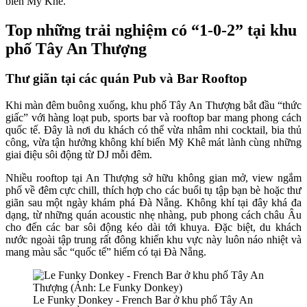
biển Mỹ Khê.
Top những trải nghiệm có “1-0-2” tại khu
phố Tây An Thượng
Thư giãn tại các quán Pub và Bar Rooftop
Khi màn đêm buông xuống, khu phố Tây An Thượng bắt đầu “thức
giấc” với hàng loạt pub, sports bar và rooftop bar mang phong cách
quốc tế. Đây là nơi du khách có thể vừa nhâm nhi cocktail, bia thủ
công, vừa tận hưởng không khí biển Mỹ Khê mát lành cùng những
giai điệu sôi động từ DJ mỗi đêm.
Nhiều rooftop tại An Thượng sở hữu không gian mở, view ngắm
phố về đêm cực chill, thích hợp cho các buổi tụ tập bạn bè hoặc thư
giãn sau một ngày khám phá Đà Nẵng. Không khí tại đây khá đa
dạng, từ những quán acoustic nhẹ nhàng, pub phong cách châu Âu
cho đến các bar sôi động kéo dài tới khuya. Đặc biệt, du khách
nước ngoài tập trung rất đông khiến khu vực này luôn náo nhiệt và
mang màu sắc “quốc tế” hiếm có tại Đà Nẵng.
Le Funky Donkey - French Bar ở khu phố Tây An