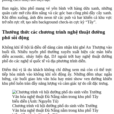
Ban ngày, khu phố mang vẻ yên bình với hàng dừa xanh, những
quán cafe mở cửa đón nắng và các góc ban công phủ đầy cây xanh.
Khi đêm xuống, ánh đèn neon từ các pub và bar khiến cả khu vực
trở nên rực rỡ, tạo nên background check-in cực kỳ “Tây”.
Thưởng thức các chương trình nghệ thuật đường
phố sôi động
Không khí lễ hội là điều dễ dàng cảm nhận khi ghé An Thượng vào
buổi tối. Nhiều tuyến phố thường xuyên xuất hiện các màn biểu
diễn acoustic, nhảy hiện đại, DJ ngoài trời hay nghệ thuật đường
phố do các nghệ sĩ quốc tế và địa phương trình diễn.
Điểm thú vị là du khách không chỉ đứng xem mà còn có thể trực
tiếp hòa mình vào không khí sôi động ấy. Những đêm nhạc ngẫu
hứng, các buổi giao lưu văn hóa hay mini show ven đường khiến
khu phố luôn tràn đầy năng lượng và cảm giác tự do rất đặc trưng.
Chương trình vũ hội đường phố do sinh viên Trường
Văn hóa nghệ thuật Đà Nẵng nằm trong khu phố Tây