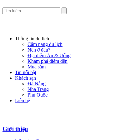
Thông tin du lịch
Cẩm nang du lịch
Nên ở đâu?
Địa điểm Ăn & Uống
Khám phá điểm đến
Mua sắm
Tin nổi bật
Khách sạn
Đà Nẵng
Nha Trang
Phú Quốc
Liên hệ
Giới thiệu