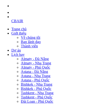
CBAIR
Trang chủ
Giới thiệu
Về chúng tôi
Ban lãnh đạo
Thành viên
Dự án
Lịch bay
Almaty - Đà Nẵng
Almaty - Nha Trang
Almaty - Phú Quốc
Astana - Đà Nẵng
Astana - Nha Trang
Astana - Phú Quốc
Bishkek - Nha Trang
Bishkek - Phú Quốc
Tashkent - Nha Trang
Tashkent - Phú Quốc
Đài Loan - Phú Quốc