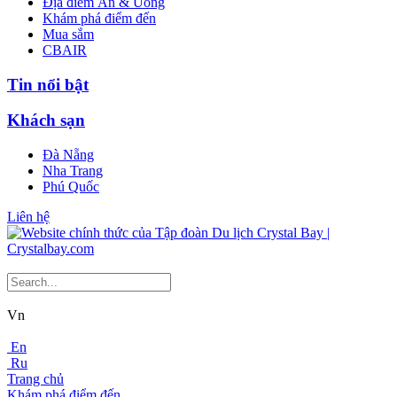
Địa điểm Ăn & Uống
Khám phá điểm đến
Mua sắm
CBAIR
Tin nổi bật
Khách sạn
Đà Nẵng
Nha Trang
Phú Quốc
Liên hệ
Vn
En
Ru
Trang chủ
Khám phá điểm đến