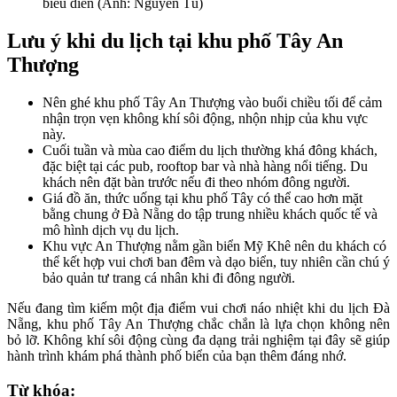
biểu diễn (Ảnh: Nguyễn Tú)
Lưu ý khi du lịch tại khu phố Tây An
Thượng
Nên ghé khu phố Tây An Thượng vào buổi chiều tối để cảm
nhận trọn vẹn không khí sôi động, nhộn nhịp của khu vực
này.
Cuối tuần và mùa cao điểm du lịch thường khá đông khách,
đặc biệt tại các pub, rooftop bar và nhà hàng nổi tiếng. Du
khách nên đặt bàn trước nếu đi theo nhóm đông người.
Giá đồ ăn, thức uống tại khu phố Tây có thể cao hơn mặt
bằng chung ở Đà Nẵng do tập trung nhiều khách quốc tế và
mô hình dịch vụ du lịch.
Khu vực An Thượng nằm gần biển Mỹ Khê nên du khách có
thể kết hợp vui chơi ban đêm và dạo biển, tuy nhiên cần chú ý
bảo quản tư trang cá nhân khi đi đông người.
Nếu đang tìm kiếm một địa điểm vui chơi náo nhiệt khi du lịch Đà
Nẵng, khu phố Tây An Thượng chắc chắn là lựa chọn không nên
bỏ lỡ. Không khí sôi động cùng đa dạng trải nghiệm tại đây sẽ giúp
hành trình khám phá thành phố biển của bạn thêm đáng nhớ.
Từ khóa: