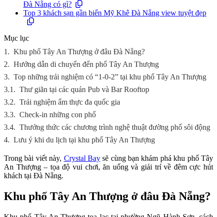
Đà Nẵng có gì?
Top 3 khách sạn gần biển Mỹ Khê Đà Nẵng view tuyệt đẹp
Mục lục
1.
Khu phố Tây An Thượng ở đâu Đà Nẵng?
2.
Hướng dẫn di chuyển đến phố Tây An Thượng
3.
Top những trải nghiệm có “1-0-2” tại khu phố Tây An Thượng
3.1.
Thư giãn tại các quán Pub và Bar Rooftop
3.2.
Trải nghiệm ẩm thực đa quốc gia
3.3.
Check-in những con phố
3.4.
Thưởng thức các chương trình nghệ thuật đường phố sôi động
4.
Lưu ý khi du lịch tại khu phố Tây An Thượng
Trong bài viết này,
Crystal Bay
sẽ cùng bạn khám phá khu phố Tây
An Thượng – tọa độ vui chơi, ăn uống và giải trí về đêm cực hút
khách tại Đà Nẵng.
Khu phố Tây An Thượng ở đâu Đà Nẵng?
Khu phố Tây An Thượng tọa lạc tại phường Ngũ Hành Sơn, cách