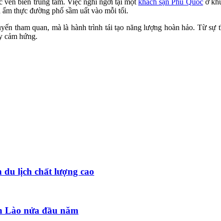
c ven biển trung tâm. Việc nghỉ ngơi tại một
khách sạn Phú Quốc
ở khu
a ẩm thực đường phố sầm uất vào mỗi tối.
n tham quan, mà là hành trình tái tạo năng lượng hoàn hảo. Từ sự tĩn
ầy cảm hứng.
 du lịch chất lượng cao
đến Lào nửa đầu năm