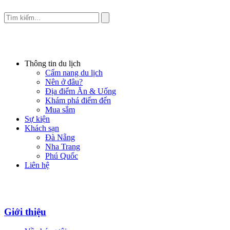
Thông tin du lịch
Cẩm nang du lịch
Nên ở đâu?
Địa điểm Ăn & Uống
Khám phá điểm đến
Mua sắm
Sự kiện
Khách sạn
Đà Nẵng
Nha Trang
Phú Quốc
Liên hệ
Giới thiệu