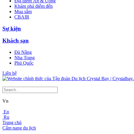
Địa điểm Ăn & Uống
Khám phá điểm đến
Mua sắm
CBAIR
Sự kiện
Khách sạn
Đà Nẵng
Nha Trang
Phú Quốc
Liên hệ
Vn
En
Ru
Trang chủ
Cẩm nang du lịch