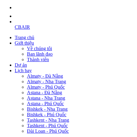
CBAIR
Trang chủ
Giới thiệu
Về chúng tôi
Ban lãnh đạo
Thành viên
Dự án
Lịch bay
Almaty - Đà Nẵng
Almaty - Nha Trang
Almaty - Phú Quốc
Astana - Đà Nẵng
Astana - Nha Trang
Astana - Phú Quốc
Bishkek - Nha Trang
Bishkek - Phú Quốc
Tashkent - Nha Trang
Tashkent - Phú Quốc
Đài Loan - Phú Quốc