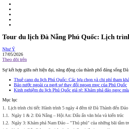
Tour du lịch Đà Nẵng Phú Quốc: Lịch trình
Như Ý
17/05/2026
Theo dõi trên
Sự kết hợp giữa nét hiện đại, năng động của thành phố đáng sống 
Thuê cano du lịch Phú Quốc: Các lựa chọn và chi phí tham kh
Báo nước ngoài ca ngợi sự thay đổi ngoạn mục của Phú Quốc
Kinh nghiệm du lịch Phú Quốc giá rẻ: Khám phá đảo ngọc mùa 
Mục lục
1.
Lịch trình chi tiết: Hành trình 5 ngày 4 đêm từ Đà Thành đến Đả
1.1.
Ngày 1 & 2: Đà Nẵng – Hội An: Dấu ấn văn hóa và kiến trúc
1.2.
Ngày 3: Khám phá Nam Đảo – "Thủ phủ" của những bãi tắm tr