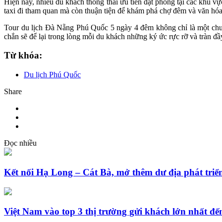
Hiện nay, nhiều du khách thông thái ưu tiên đặt phòng tại các khu vự
taxi đi tham quan mà còn thuận tiện để khám phá chợ đêm và văn hó
Tour du lịch Đà Nẵng Phú Quốc 5 ngày 4 đêm không chỉ là một chuyế
chắn sẽ để lại trong lòng mỗi du khách những ký ức rực rỡ và tràn đ
Từ khóa:
Du lịch Phú Quốc
Share
Đọc nhiều
Kết nối Hạ Long – Cát Bà, mở thêm dư địa phát triển
Việt Nam vào top 3 thị trường gửi khách lớn nhất 