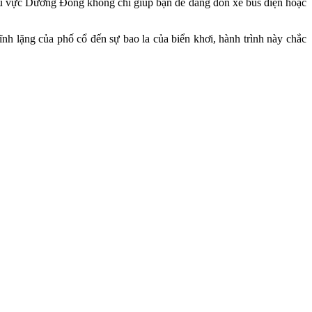
 vực Dương Đông không chỉ giúp bạn dễ dàng đón xe bus điện hoặc
h lặng của phố cổ đến sự bao la của biển khơi, hành trình này chắc