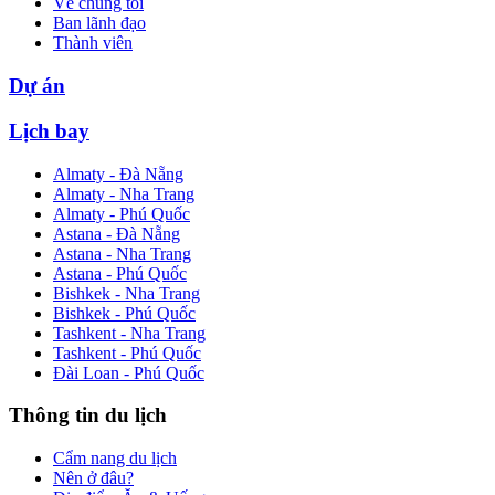
Về chúng tôi
Ban lãnh đạo
Thành viên
Dự án
Lịch bay
Almaty - Đà Nẵng
Almaty - Nha Trang
Almaty - Phú Quốc
Astana - Đà Nẵng
Astana - Nha Trang
Astana - Phú Quốc
Bishkek - Nha Trang
Bishkek - Phú Quốc
Tashkent - Nha Trang
Tashkent - Phú Quốc
Đài Loan - Phú Quốc
Thông tin du lịch
Cẩm nang du lịch
Nên ở đâu?