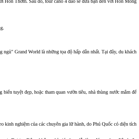
n với Hòn Thơm. Sau đó, tour cano 4 đảo sẽ đưa bạn đến với Hòn Móng
g.
ng ngủ" Grand World là những tọa độ hấp dẫn nhất. Tại đây, du khách
g biển tuyệt đẹp, hoặc tham quan vườn tiêu, nhà thùng nước mắm để
eo kinh nghiệm của các chuyên gia lữ hành, do Phú Quốc có diện tích