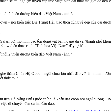
khách sẽ trải nghiệm tuyến cáp treo vượt biển dài nhất thế giới để đế
Town – nơi kiến trúc Địa Trung Hải giao thoa cùng vẻ đẹp của đại dươn
ã
l Safari với mô hình bảo tồn động vật bán hoang dã và "thành phố khô
 show diễn thực cảnh "Tinh hoa Việt Nam" đầy tự hào.
 ghé thăm Chùa Hộ Quốc – ngôi chùa lớn nhất đảo với tầm nhìn hướn
t thúc tour.
 du lịch Đà Nẵng Phú Quốc chính là khâu lựa chọn nơi nghỉ dưỡng. Th
 việc di chuyển đến cả hai đầu đảo.