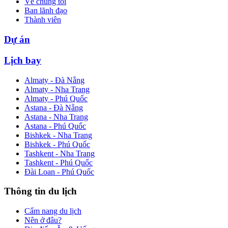
Về chúng tôi
Ban lãnh đạo
Thành viên
Dự án
Lịch bay
Almaty - Đà Nẵng
Almaty - Nha Trang
Almaty - Phú Quốc
Astana - Đà Nẵng
Astana - Nha Trang
Astana - Phú Quốc
Bishkek - Nha Trang
Bishkek - Phú Quốc
Tashkent - Nha Trang
Tashkent - Phú Quốc
Đài Loan - Phú Quốc
Thông tin du lịch
Cẩm nang du lịch
Nên ở đâu?