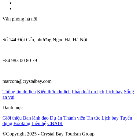
Văn phòng hà nội
Số 144 Đội Cấn, phường Ngọc Hà, Hà Nội
+84 983 00 80 79
marcom@crystalbay.com
Thông tin du lịch
Kiến thức du lịch
Pháp luật du lịch
Lịch bay
Sống
an vui
Danh mục
Giới thiệu
Ban lãnh đạo
Dự án
Thành viên
Tin tức
Lịch bay
Tuyển
dụng
Booking
Liên hệ
CBAIR
©Copyright 2025 - Crystal Bay Tourism Group