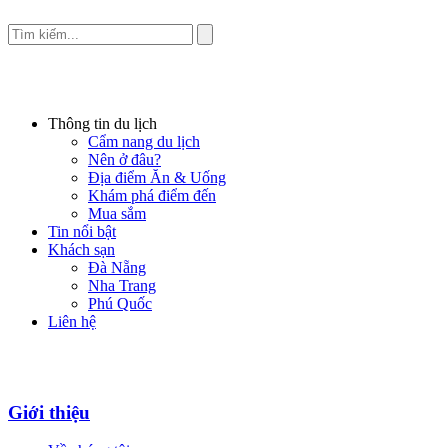
Thông tin du lịch
Cẩm nang du lịch
Nên ở đâu?
Địa điểm Ăn & Uống
Khám phá điểm đến
Mua sắm
Tin nổi bật
Khách sạn
Đà Nẵng
Nha Trang
Phú Quốc
Liên hệ
Giới thiệu