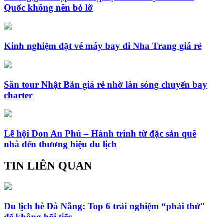
Quốc không nên bỏ lỡ
Kinh nghiệm đặt vé máy bay đi Nha Trang giá rẻ
Săn tour Nhật Bản giá rẻ nhờ làn sóng chuyến bay
charter
Lễ hội Don An Phú – Hành trình từ đặc sản quê
nhà đến thương hiệu du lịch
TIN LIÊN QUAN
Du lịch hè Đà Nẵng: Top 6 trải nghiệm “phải thử"
để không hối tiếc