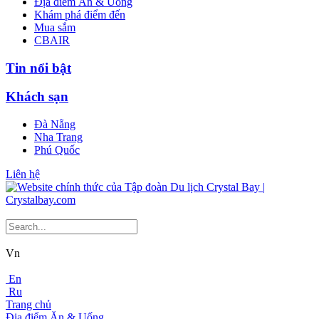
Địa điểm Ăn & Uống
Khám phá điểm đến
Mua sắm
CBAIR
Tin nổi bật
Khách sạn
Đà Nẵng
Nha Trang
Phú Quốc
Liên hệ
Vn
En
Ru
Trang chủ
Địa điểm Ăn & Uống