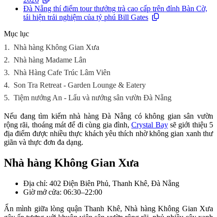
Đà Nẵng thí điểm tour thưởng trà cao cấp trên đỉnh Bàn Cờ,
tái hiện trải nghiệm của tỷ phú Bill Gates
Mục lục
1.
Nhà hàng Không Gian Xưa
2.
Nhà hàng Madame Lân
3.
Nhà Hàng Cafe Trúc Lâm Viên
4.
Son Tra Retreat - Garden Lounge & Eatery
5.
Tiệm nướng An - Lẩu và nướng sân vườn Đà Nẵng
Nếu đang tìm kiếm nhà hàng Đà Nẵng có không gian sân vườn
rộng rãi, thoáng mát để đi cùng gia đình,
Crystal Bay
sẽ giới thiệu 5
địa điểm được nhiều thực khách yêu thích nhờ không gian xanh thư
giãn và thực đơn đa dạng.
Nhà hàng Không Gian Xưa
Địa chỉ: 402 Điện Biên Phủ, Thanh Khê, Đà Nẵng
Giờ mở cửa: 06:30–22:00
Ẩn mình giữa lòng quận Thanh Khê, Nhà hàng Không Gian Xưa