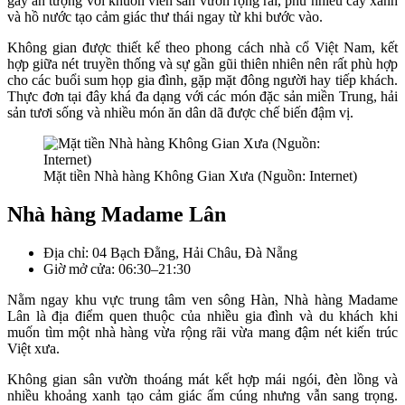
gây ấn tượng với khuôn viên sân vườn rộng rãi, phủ nhiều cây xanh
và hồ nước tạo cảm giác thư thái ngay từ khi bước vào.
Không gian được thiết kế theo phong cách nhà cổ Việt Nam, kết
hợp giữa nét truyền thống và sự gần gũi thiên nhiên nên rất phù hợp
cho các buổi sum họp gia đình, gặp mặt đông người hay tiếp khách.
Thực đơn tại đây khá đa dạng với các món đặc sản miền Trung, hải
sản tươi sống và nhiều món ăn dân dã được chế biến đậm vị.
Mặt tiền Nhà hàng Không Gian Xưa (Nguồn: Internet)
Nhà hàng Madame Lân
Địa chỉ: 04 Bạch Đằng, Hải Châu, Đà Nẵng
Giờ mở cửa: 06:30–21:30
Nằm ngay khu vực trung tâm ven sông Hàn, Nhà hàng Madame
Lân là địa điểm quen thuộc của nhiều gia đình và du khách khi
muốn tìm một nhà hàng vừa rộng rãi vừa mang đậm nét kiến trúc
Việt xưa.
Không gian sân vườn thoáng mát kết hợp mái ngói, đèn lồng và
nhiều khoảng xanh tạo cảm giác ấm cúng nhưng vẫn sang trọng.