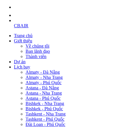
CBAIR
Trang chủ
Giới thiệu
Về chúng tôi
Ban lãnh đạo
Thành viên
Dự án
Lịch bay
Almaty - Đà Nẵng
Almaty - Nha Trang
Almaty - Phú Quốc
Astana - Đà Nẵng
Astana - Nha Trang
Astana - Phú Quốc
Bishkek - Nha Trang
Bishkek - Phú Quốc
Tashkent - Nha Trang
Tashkent - Phú Quốc
Đài Loan - Phú Quốc