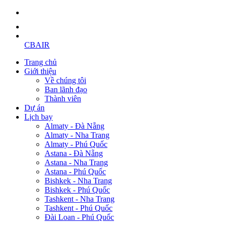
CBAIR
Trang chủ
Giới thiệu
Về chúng tôi
Ban lãnh đạo
Thành viên
Dự án
Lịch bay
Almaty - Đà Nẵng
Almaty - Nha Trang
Almaty - Phú Quốc
Astana - Đà Nẵng
Astana - Nha Trang
Astana - Phú Quốc
Bishkek - Nha Trang
Bishkek - Phú Quốc
Tashkent - Nha Trang
Tashkent - Phú Quốc
Đài Loan - Phú Quốc