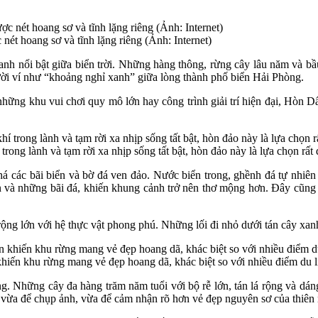
t hoang sơ và tĩnh lặng riêng (Ảnh: Internet)
nh nổi bật giữa biển trời. Những hàng thông, rừng cây lâu năm và bầu
ời ví như “khoảng nghỉ xanh” giữa lòng thành phố biển Hải Phòng.
hững khu vui chơi quy mô lớn hay công trình giải trí hiện đại, Hòn D
rong lành và tạm rời xa nhịp sống tất bật, hòn đảo này là lựa chọn rất
á các bãi biển và bờ đá ven đảo. Nước biển trong, ghềnh đá tự nhiên
 và những bãi đá, khiến khung cảnh trở nên thơ mộng hơn. Đây cũng 
ộng lớn với hệ thực vật phong phú. Những lối đi nhỏ dưới tán cây xa
 khiến khu rừng mang vẻ đẹp hoang dã, khác biệt so với nhiều điểm du l
ếng. Những cây đa hàng trăm năm tuổi với bộ rễ lớn, tán lá rộng và dá
ừa để chụp ảnh, vừa để cảm nhận rõ hơn vẻ đẹp nguyên sơ của thiên n