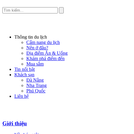
Thông tin du lịch
Cẩm nang du lịch
Nên ở đâu?
Địa điểm Ăn & Uống
Khám phá điểm đến
Mua sắm
Tin nổi bật
Khách sạn
Đà Nẵng
Nha Trang
Phú Quốc
Liên hệ
Giới thiệu