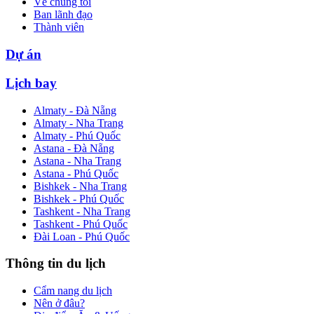
Về chúng tôi
Ban lãnh đạo
Thành viên
Dự án
Lịch bay
Almaty - Đà Nẵng
Almaty - Nha Trang
Almaty - Phú Quốc
Astana - Đà Nẵng
Astana - Nha Trang
Astana - Phú Quốc
Bishkek - Nha Trang
Bishkek - Phú Quốc
Tashkent - Nha Trang
Tashkent - Phú Quốc
Đài Loan - Phú Quốc
Thông tin du lịch
Cẩm nang du lịch
Nên ở đâu?