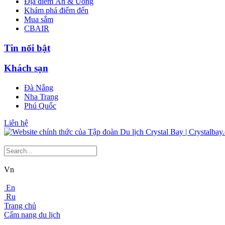
Địa điểm Ăn & Uống
Khám phá điểm đến
Mua sắm
CBAIR
Tin nổi bật
Khách sạn
Đà Nẵng
Nha Trang
Phú Quốc
Liên hệ
Vn
En
Ru
Trang chủ
Cẩm nang du lịch