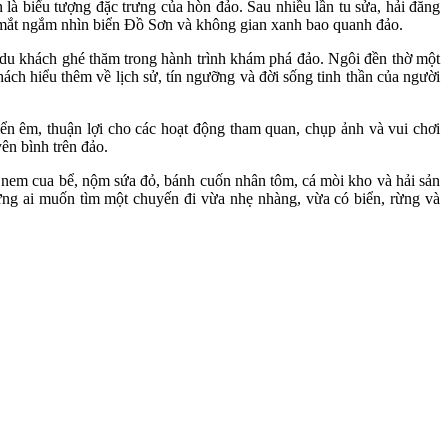
à biểu tượng đặc trưng của hòn đảo. Sau nhiều lần tu sửa, hải đăng
m mắt ngắm nhìn biển Đồ Sơn và không gian xanh bao quanh đảo.
du khách ghé thăm trong hành trình khám phá đảo. Ngôi đền thờ một
ch hiểu thêm về lịch sử, tín ngưỡng và đời sống tinh thần của người
ển êm, thuận lợi cho các hoạt động tham quan, chụp ảnh và vui chơi
yên bình trên đảo.
nem cua bể, nộm sứa đỏ, bánh cuốn nhân tôm, cá mòi kho và hải sản
hững ai muốn tìm một chuyến đi vừa nhẹ nhàng, vừa có biển, rừng và