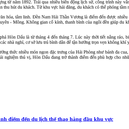
 từ năm 1892. Trải qua nhiều biến động lịch sử, công trình này vẫn l
uan thu hút du khách. Từ khu vực hải đăng, du khách có thể phóng tầ
ị văn hóa, tâm linh. Đền Nam Hải Thần Vương là điểm đến được nhiều 
uyên - Mông. Không gian cổ kính, thanh bình của ngôi đền giúp du khá
há Hòn Dấu là từ tháng 4 đến tháng 7. Lúc này thời tiết nắng ráo, bi
i các nhà nghỉ, cơ sở lưu trú bình dân để tận hưởng trọn vẹn không khí 
hưởng thức nhiều món ngon đặc trưng của Hải Phòng như bánh đa cua, 
 trải nghiệm thú vị, Hòn Dấu đang trở thành điểm đến phù hợp cho n
hành điểm đến du lịch thể thao hàng đầu khu vực