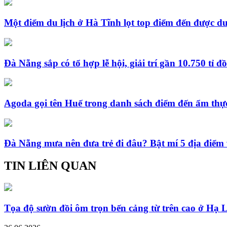
Một điểm du lịch ở Hà Tĩnh lọt top điểm đến được d
Đà Nẵng sắp có tổ hợp lễ hội, giải trí gần 10.750 tỉ 
Agoda gọi tên Huế trong danh sách điểm đến ẩm thự
Đà Nẵng mưa nên đưa trẻ đi đâu? Bật mí 5 địa điểm 
TIN LIÊN QUAN
Tọa độ sườn đồi ôm trọn bến cảng từ trên cao ở Hạ Lo