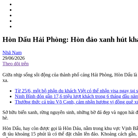
Hòn Dấu Hải Phòng: Hòn đảo xanh hút khác
Nhã Nam
29/06/2026
Theo dõi trên
Giữa nhịp sống sôi động của thành phố cảng Hải Phòng, Hòn Dấu là 
xa.
Từ 25/6, một bộ phận du khách Việt có thể nhận visa ngay tại
Ninh Bình đón gần 17,6 triệu lượt khách trong 6 tháng đầu nă
Thưởng thức cá tràu Võ Cạnh, cảm nhận hương vị đồng quê 
Sở hữu biển xanh, rừng nguyên sinh, những bờ đá đẹp và ngọn hải đ
hè.
Hòn Dấu, hay còn được gọi là Hòn Dáu, nằm trong khu vực Vịnh Bắc
đi tàu khoảng 15 phút là có thể đặt chân lên đảo. Khoảng cách gần