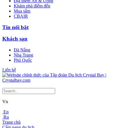
Địa điểm Ăn & Uống
Khám phá điểm đến
Mua sắm
CBAIR
Tin nổi bật
Khách sạn
Đà Nẵng
Nha Trang
Phú Quốc
Liên hệ
Vn
En
Ru
Trang chủ
Cẩm nang du lịch