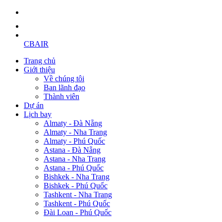
CBAIR
Trang chủ
Giới thiệu
Về chúng tôi
Ban lãnh đạo
Thành viên
Dự án
Lịch bay
Almaty - Đà Nẵng
Almaty - Nha Trang
Almaty - Phú Quốc
Astana - Đà Nẵng
Astana - Nha Trang
Astana - Phú Quốc
Bishkek - Nha Trang
Bishkek - Phú Quốc
Tashkent - Nha Trang
Tashkent - Phú Quốc
Đài Loan - Phú Quốc