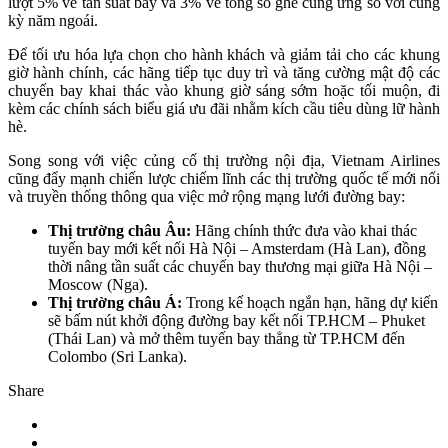
lượt 5% về tần suất bay và 3% về tổng số ghế cung ứng so với cùng
kỳ năm ngoái.
Để tối ưu hóa lựa chọn cho hành khách và giảm tải cho các khung
giờ hành chính, các hãng tiếp tục duy trì và tăng cường mật độ các
chuyến bay khai thác vào khung giờ sáng sớm hoặc tối muộn, đi
kèm các chính sách biểu giá ưu đãi nhằm kích cầu tiêu dùng lữ hành
hè.
Song song với việc củng cố thị trường nội địa, Vietnam Airlines
cũng đẩy mạnh chiến lược chiếm lĩnh các thị trường quốc tế mới nổi
và truyền thống thông qua việc mở rộng mạng lưới đường bay:
Thị trường châu Âu:
Hãng chính thức đưa vào khai thác
tuyến bay mới kết nối Hà Nội – Amsterdam (Hà Lan), đồng
thời nâng tần suất các chuyến bay thương mại giữa Hà Nội –
Moscow (Nga).
Thị trường châu Á:
Trong kế hoạch ngắn hạn, hãng dự kiến
sẽ bấm nút khởi động đường bay kết nối TP.HCM – Phuket
(Thái Lan) và mở thêm tuyến bay thẳng từ TP.HCM đến
Colombo (Sri Lanka).
Share