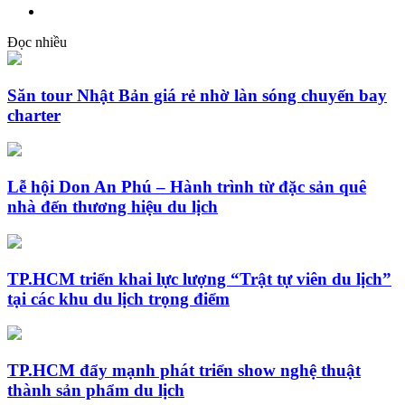
Đọc nhiều
Săn tour Nhật Bản giá rẻ nhờ làn sóng chuyến bay
charter
Lễ hội Don An Phú – Hành trình từ đặc sản quê
nhà đến thương hiệu du lịch
TP.HCM triển khai lực lượng “Trật tự viên du lịch”
tại các khu du lịch trọng điểm
TP.HCM đẩy mạnh phát triển show nghệ thuật
thành sản phẩm du lịch