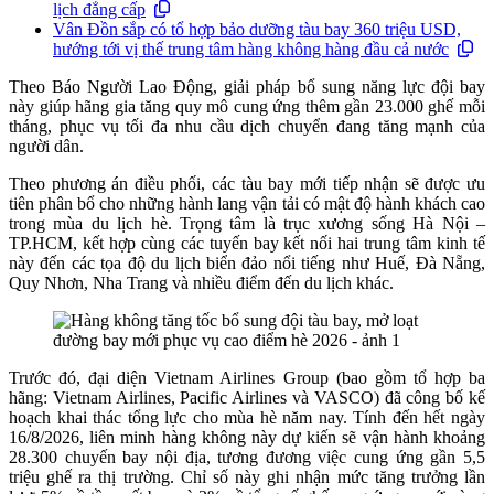
lịch đẳng cấp
Vân Đồn sắp có tổ hợp bảo dưỡng tàu bay 360 triệu USD,
hướng tới vị thế trung tâm hàng không hàng đầu cả nước
Theo Báo Người Lao Động, giải pháp bổ sung năng lực đội bay
này giúp hãng gia tăng quy mô cung ứng thêm gần 23.000 ghế mỗi
tháng, phục vụ tối đa nhu cầu dịch chuyển đang tăng mạnh của
người dân.
Theo phương án điều phối, các tàu bay mới tiếp nhận sẽ được ưu
tiên phân bổ cho những hành lang vận tải có mật độ hành khách cao
trong mùa du lịch hè. Trọng tâm là trục xương sống Hà Nội –
TP.HCM, kết hợp cùng các tuyến bay kết nối hai trung tâm kinh tế
này đến các tọa độ du lịch biển đảo nổi tiếng như Huế, Đà Nẵng,
Quy Nhơn, Nha Trang và nhiều điểm đến du lịch khác.
Trước đó, đại diện Vietnam Airlines Group (bao gồm tổ hợp ba
hãng: Vietnam Airlines, Pacific Airlines và VASCO) đã công bố kế
hoạch khai thác tổng lực cho mùa hè năm nay. Tính đến hết ngày
16/8/2026, liên minh hàng không này dự kiến sẽ vận hành khoảng
28.300 chuyến bay nội địa, tương đương việc cung ứng gần 5,5
triệu ghế ra thị trường. Chỉ số này ghi nhận mức tăng trưởng lần