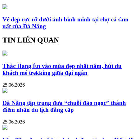
Vẻ đẹp rực rỡ dưới ánh bình minh tại chợ cá sầm
uất của Đà Nẵng
TIN LIÊN QUAN
Thác Hang Én vào mùa đẹp nhất năm, hút du
khách mê trekking giữa đại ngàn
25.06.2026
Đà Nẵng tập trung đưa “chuỗi đảo ngọc” thành
điểm nhấn du lịch đẳng cấp
25.06.2026