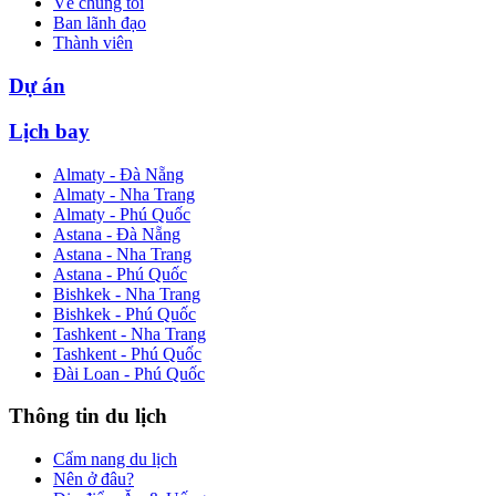
Về chúng tôi
Ban lãnh đạo
Thành viên
Dự án
Lịch bay
Almaty - Đà Nẵng
Almaty - Nha Trang
Almaty - Phú Quốc
Astana - Đà Nẵng
Astana - Nha Trang
Astana - Phú Quốc
Bishkek - Nha Trang
Bishkek - Phú Quốc
Tashkent - Nha Trang
Tashkent - Phú Quốc
Đài Loan - Phú Quốc
Thông tin du lịch
Cẩm nang du lịch
Nên ở đâu?