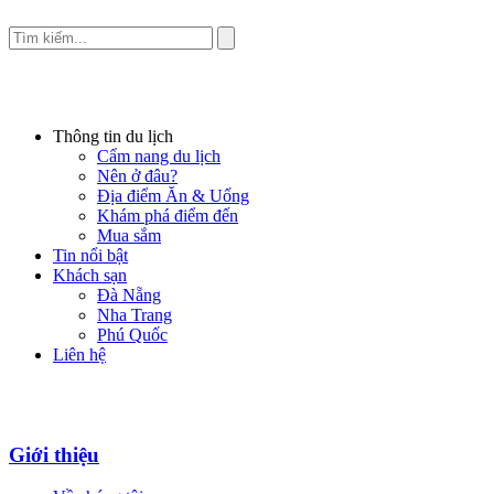
Thông tin du lịch
Cẩm nang du lịch
Nên ở đâu?
Địa điểm Ăn & Uống
Khám phá điểm đến
Mua sắm
Tin nổi bật
Khách sạn
Đà Nẵng
Nha Trang
Phú Quốc
Liên hệ
Giới thiệu