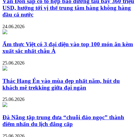
Vân Đồn sắp có tổ hợp bảo dưỡng tàu bay 360 triệu
USD, hướng tới vị thế trung tâm hàng không hàng
đầu cả nước
24.06.2026
Ẩm thực Việt có 3 đại diện vào top 100 món ăn kèm
xuất sắc nhất châu Á
25.06.2026
Thác Hang Én vào mùa đẹp nhất năm, hút du
khách mê trekking giữa đại ngàn
25.06.2026
Đà Nẵng tập trung đưa “chuỗi đảo ngọc” thành
điểm nhấn du lịch đẳng cấp
25.06.2026