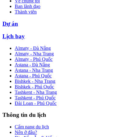
Về chúng tôi
Ban lãnh đạo
Thành viên
Dự án
Lịch bay
Almaty - Đà Nẵng
Almaty - Nha Trang
Almaty - Phú Quốc
Astana - Đà Nẵng
Astana - Nha Trang
Astana - Phú Quốc
Bishkek - Nha Trang
Bishkek - Phú Quốc
Tashkent - Nha Trang
Tashkent - Phú Quốc
Đài Loan - Phú Quốc
Thông tin du lịch
Cẩm nang du lịch
Nên ở đâu?