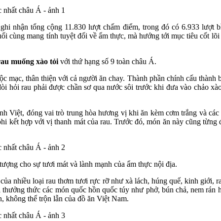
 ghi nhận tổng cộng 11.830 lượt chấm điểm, trong đó có 6.933 lượt b
i cùng mang tính tuyệt đối về ẩm thực, mà hướng tới mục tiêu cốt lõi l
rau muống xào tỏi
với thứ hạng số 9 toàn châu Á.
ộc mạc, thân thiện với cả người ăn chay. Thành phần chính cấu thành 
òi hỏi rau phải được chần sơ qua nước sôi trước khi đưa vào chảo xào
h Việt, đóng vai trò trung hòa hương vị khi ăn kèm cơm trắng và cá
hi kết hợp với vị thanh mát của rau. Trước đó, món ăn này cũng từng 
ượng cho sự tươi mát và lành mạnh của ẩm thực nội địa.
 của nhiều loại rau thơm tươi rực rỡ như xà lách, húng quế, kinh giới,
hi thưởng thức các món quốc hồn quốc túy như phở, bún chả, nem rán 
bản, không thể trộn lẫn của đồ ăn Việt Nam.