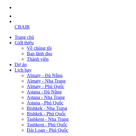
CBAIR
Trang chủ
Giới thiệu
Về chúng tôi
Ban lãnh đạo
Thành viên
Dự án
Lịch bay
Almaty - Đà Nẵng
Almaty - Nha Trang
Almaty - Phú Quốc
Astana - Đà Nẵng
Astana - Nha Trang
Astana - Phú Quốc
Bishkek - Nha Trang
Bishkek - Phú Quốc
Tashkent - Nha Trang
Tashkent - Phú Quốc
Đài Loan - Phú Quốc