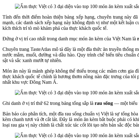
Tính đến thời điểm hoàn thiện bảng xếp hạng, chuyên trang này đã
mạnh, các danh sách xếp hạng này không định vị như một kết luận cuố
kích thích trí tò mò khám phá của thực khách quốc tế.
Đứng ở vị trí cao nhất trong danh mục món ăn kèm của Việt Nam là
Chuyên trang TasteAtlas mô tả đây là một đĩa thức ăn truyền thống m
nước mắm, muối, đường và dầu hào. Quy trình chế biến tiêu chuẩn đ
sật và sắc xanh mướt tự nhiên.
Món ăn này là mảnh ghép không thể thiếu trong các mâm cơm gia đìn
thực khách quốc tế chính là hương thơm nồng nàn đặc trưng của tỏi p
nhất khu vực Đông Nam Á.
Ghi danh ở vị trí thứ 62 trong bảng tổng sắp là
rau sống
— một biểu t
Bản báo cáo phân tích, một đĩa rau sống chuẩn vị Việt là sự tổng hòa
kèm chanh tươi và ớt cắt lát. Đây là món ăn kèm bắt buộc phải có k
loại rau gia vị này chính là chất xúc tác cốt lõi tạo nên bản sắc độc 