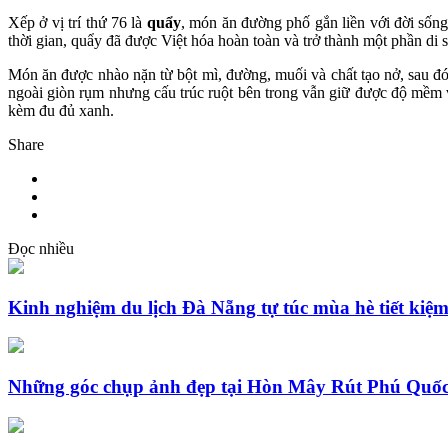
Xếp ở vị trí thứ 76 là
quẩy
, món ăn đường phố gắn liền với đời sốn
thời gian, quẩy đã được Việt hóa hoàn toàn và trở thành một phần di
Món ăn được nhào nặn từ bột mì, đường, muối và chất tạo nở, sau đ
ngoài giòn rụm nhưng cấu trúc ruột bên trong vẫn giữ được độ mềm 
kèm đu đủ xanh.
Share
Đọc nhiều
Kinh nghiệm du lịch Đà Nẵng tự túc mùa hè tiết kiệ
Những góc chụp ảnh đẹp tại Hòn Mây Rút Phú Quốc