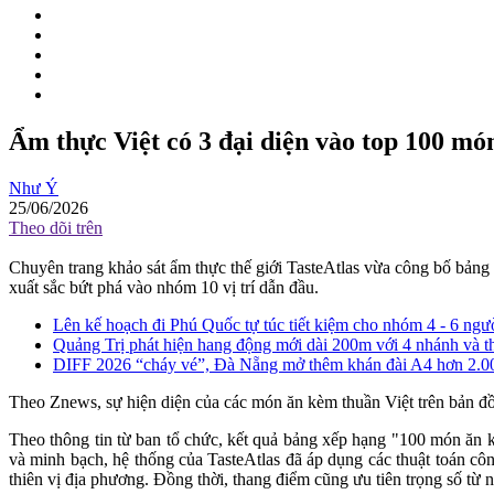
Ẩm thực Việt có 3 đại diện vào top 100 mó
Như Ý
25/06/2026
Theo dõi trên
Chuyên trang khảo sát ẩm thực thế giới TasteAtlas vừa công bố bản
xuất sắc bứt phá vào nhóm 10 vị trí dẫn đầu.
Lên kế hoạch đi Phú Quốc tự túc tiết kiệm cho nhóm 4 - 6 ngư
Quảng Trị phát hiện hang động mới dài 200m với 4 nhánh và t
DIFF 2026 “cháy vé”, Đà Nẵng mở thêm khán đài A4 hơn 2.000
Theo Znews, sự hiện diện của các món ăn kèm thuần Việt trên bản đồ ẩ
Theo thông tin từ ban tổ chức, kết quả bảng xếp hạng "100 món ăn 
và minh bạch, hệ thống của TasteAtlas đã áp dụng các thuật toán cô
thiên vị địa phương. Đồng thời, thang điểm cũng ưu tiên trọng số từ 