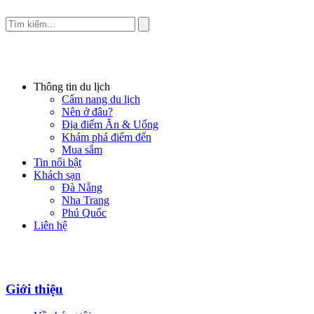
Thông tin du lịch
Cẩm nang du lịch
Nên ở đâu?
Địa điểm Ăn & Uống
Khám phá điểm đến
Mua sắm
Tin nổi bật
Khách sạn
Đà Nẵng
Nha Trang
Phú Quốc
Liên hệ
Giới thiệu