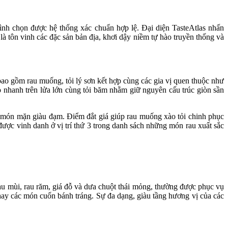
ình chọn được hệ thống xác chuẩn hợp lệ. Đại diện TasteAtlas nhấn
à tôn vinh các đặc sản bản địa, khơi dậy niềm tự hào truyền thống và
bao gồm rau muống, tỏi lý sơn kết hợp cùng các gia vị quen thuộc như
 nhanh trên lửa lớn cùng tỏi băm nhằm giữ nguyên cấu trúc giòn sần
c món mặn giàu đạm. Điểm đắt giá giúp rau muống xào tỏi chinh phục
được vinh danh ở vị trí thứ 3 trong danh sách những món rau xuất sắc
 rau mùi, rau răm, giá đỗ và dưa chuột thái mỏng, thường được phục vụ
hay các món cuốn bánh tráng. Sự đa dạng, giàu tầng hương vị của các