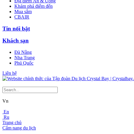
Địa điểm Ăn & Uống
Khám phá điểm đến
Mua sắm
CBAIR
Tin nổi bật
Khách sạn
Đà Nẵng
Nha Trang
Phú Quốc
Liên hệ
Vn
En
Ru
Trang chủ
Cẩm nang du lịch