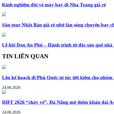
Kinh nghiệm đặt vé máy bay đi Nha Trang giá rẻ
Săn tour Nhật Bản giá rẻ nhờ làn sóng chuyến bay c
Lễ hội Don An Phú – Hành trình từ đặc sản quê nhà 
TIN LIÊN QUAN
Lên kế hoạch đi Phú Quốc tự túc tiết kiệm cho nhóm 
24.06.2026
DIFF 2026 “cháy vé”, Đà Nẵng mở thêm khán đài A4 
24.06.2026