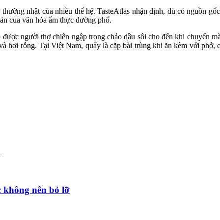
g thường nhật của nhiều thế hệ. TasteAtlas nhận định, dù có nguồn g
 sản của văn hóa ẩm thực đường phố.
ó được người thợ chiên ngập trong chảo dầu sôi cho đến khi chuyển mà
và hơi rỗng. Tại Việt Nam, quẩy là cặp bài trùng khi ăn kèm với phở
m
 không nên bỏ lỡ