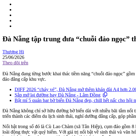
Đà Nẵng tập trung đưa “chuỗi đảo ngọc” t
Thương Hi
25/06/2026
Theo dõi trên
Đà Nẵng đang từng bước khai thác tiềm năng “chuỗi đảo ngọc” gồm C
đảo đẳng cấp khu vực.
DIFF 2026 “cháy vé”, Đà Nẵng mở thêm khán đài A4 hơn 2.000
Sắp mở lại đường bay Đà Nẵng - Lâm Đồng
Bật mí 5 quán bar bờ biển Đà Nẵng đẹp, chill hết nấc cho hội 
Đà Nẵng không chỉ sở hữu đường bờ biển dài với nhiều bãi tắm nổ
triển thành các điểm du lịch sinh thái, nghỉ dưỡng đẳng cấp, góp phần
Nổi bật trong số đó là Cù Lao Chàm (xã Tân Hiệp), cụm đảo gồm 8 h
loài động thực vật quý hiếm. Với giá trị nổi bật về sinh thái và