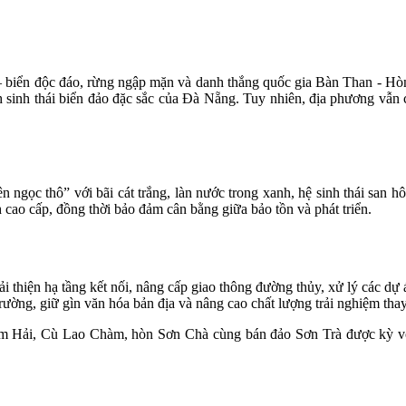
– biển độc đáo, rừng ngập mặn và danh thắng quốc gia Bàn Than - Hòn
h sinh thái biển đảo đặc sắc của Đà Nẵng. Tuy nhiên, địa phương vẫn c
ngọc thô” với bãi cát trắng, làn nước trong xanh, hệ sinh thái san h
 cao cấp, đồng thời bảo đảm cân bằng giữa bảo tồn và phát triển.
 thiện hạ tầng kết nối, nâng cấp giao thông đường thủy, xử lý các dự 
rường, giữ gìn văn hóa bản địa và nâng cao chất lượng trải nghiệm thay
a, Tam Hải, Cù Lao Chàm, hòn Sơn Chà cùng bán đảo Sơn Trà được kỳ v