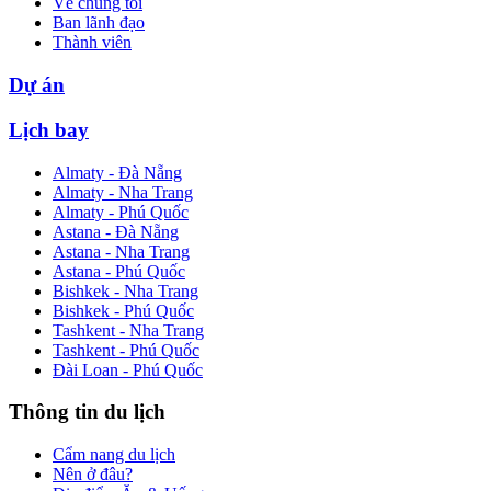
Về chúng tôi
Ban lãnh đạo
Thành viên
Dự án
Lịch bay
Almaty - Đà Nẵng
Almaty - Nha Trang
Almaty - Phú Quốc
Astana - Đà Nẵng
Astana - Nha Trang
Astana - Phú Quốc
Bishkek - Nha Trang
Bishkek - Phú Quốc
Tashkent - Nha Trang
Tashkent - Phú Quốc
Đài Loan - Phú Quốc
Thông tin du lịch
Cẩm nang du lịch
Nên ở đâu?