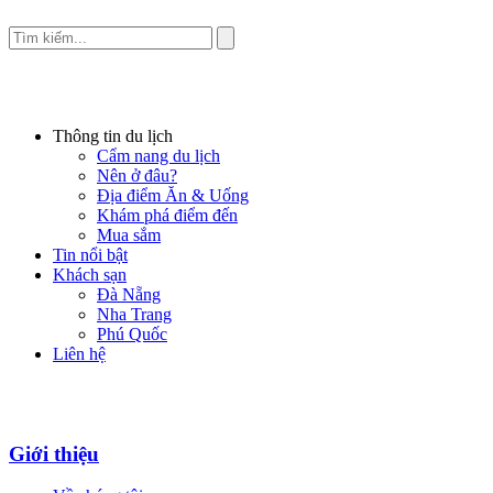
Thông tin du lịch
Cẩm nang du lịch
Nên ở đâu?
Địa điểm Ăn & Uống
Khám phá điểm đến
Mua sắm
Tin nổi bật
Khách sạn
Đà Nẵng
Nha Trang
Phú Quốc
Liên hệ
Giới thiệu