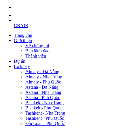
CBAIR
Trang chủ
Giới thiệu
Về chúng tôi
Ban lãnh đạo
Thành viên
Dự án
Lịch bay
Almaty - Đà Nẵng
Almaty - Nha Trang
Almaty - Phú Quốc
Astana - Đà Nẵng
Astana - Nha Trang
Astana - Phú Quốc
Bishkek - Nha Trang
Bishkek - Phú Quốc
Tashkent - Nha Trang
Tashkent - Phú Quốc
Đài Loan - Phú Quốc