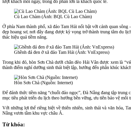
lượt khách mỗi ngày, trong đó phần lớn là khách quốc tế.
Cù Lao Chàm (Ảnh: BQL Cù Lao Chàm)
Ở phía Nam thành phố, xã đảo Tam Hải nổi bật với cảnh quan sông 
đẹp hoang sơ, nơi đây đang được kỳ vọng trở thành trung tâm du lịc
thác hiệu quả tiềm năng.
Ghềnh đá đen ở xã đảo Tam Hải (Ảnh: VnExpress)
Trong khi đó, hòn Sơn Chà dưới chân đèo Hải Vân được xem là “viên 
thành điểm nghỉ dưỡng sinh thái biệt lập, hướng đến phân khúc khách
Hòn Sơn Chà (Nguồn: Internet)
Để đánh thức tiềm năng “chuỗi đảo ngọc”, Đà Nẵng đang tập trung cải
mục tiêu phát triển du lịch theo hướng bền vững, ưu tiên bảo vệ môi t
Với những lợi thế riêng biệt về thiên nhiên, sinh thái và văn hó
Nẵng vươn tầm khu vực châu Á.
Từ khóa: