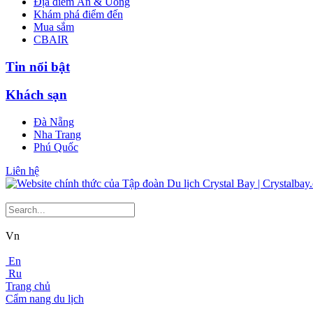
Địa điểm Ăn & Uống
Khám phá điểm đến
Mua sắm
CBAIR
Tin nổi bật
Khách sạn
Đà Nẵng
Nha Trang
Phú Quốc
Liên hệ
Vn
En
Ru
Trang chủ
Cẩm nang du lịch