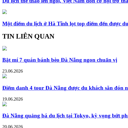
Du lịch thể thao lên ngôi, Việt Nam đón cơ hội trở t
Một điểm du lịch ở Hà Tĩnh lọt top điểm đến được d
TIN LIÊN QUAN
Bật mí 7 quán bánh bèo Đà Nẵng ngon chuẩn vị
23.06.2026
Điểm danh 4 tour Đà Nẵng được du khách săn đón n
19.06.2026
Đà Nẵng quảng bá du lịch tại Tokyo, kỳ vọng bứt ph
20.06.2026