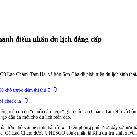
hành điểm nhấn du lịch đẳng cấp
ù Lao Chàm, Tam Hải và hòn Sơn Chà để phát triển du lịch sinh thái,
 chỗ trước đêm thi thứ 5
mê check-in
i tiếng mà còn có “chuỗi đảo ngọc” gồm Cù Lao Chàm, Tam Hải và hò
 tạo dấu ấn mới cho du lịch biển đảo.
òn lớn nhỏ với hệ sinh thái rừng – biển phong phú. Nơi đây sở hữu hà
 văn hóa, Cù Lao Chàm được UNESCO công nhận là Khu dự trữ sinh quyể