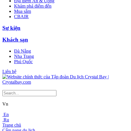
Địa điểm Ăn & Uống
Khám phá điểm đến
Mua sắm
CBAIR
Sự kiện
Khách sạn
Đà Nẵng
Nha Trang
Phú Quốc
Liên hệ
Vn
En
Ru
Trang chủ
Cẩm nang du lịch