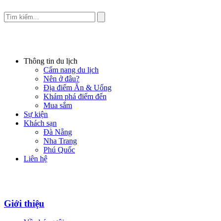
Thông tin du lịch
Cẩm nang du lịch
Nên ở đâu?
Địa điểm Ăn & Uống
Khám phá điểm đến
Mua sắm
Sự kiện
Khách sạn
Đà Nẵng
Nha Trang
Phú Quốc
Liên hệ
Giới thiệu