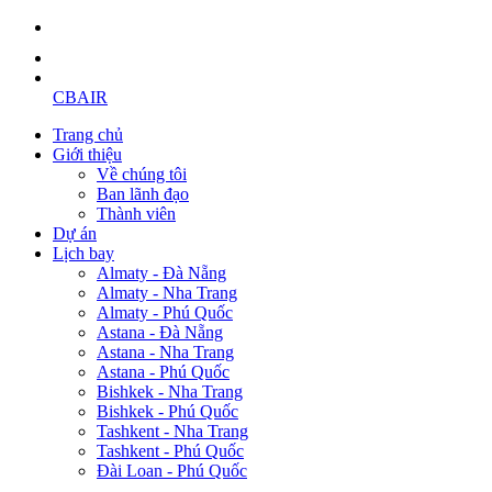
CBAIR
Trang chủ
Giới thiệu
Về chúng tôi
Ban lãnh đạo
Thành viên
Dự án
Lịch bay
Almaty - Đà Nẵng
Almaty - Nha Trang
Almaty - Phú Quốc
Astana - Đà Nẵng
Astana - Nha Trang
Astana - Phú Quốc
Bishkek - Nha Trang
Bishkek - Phú Quốc
Tashkent - Nha Trang
Tashkent - Phú Quốc
Đài Loan - Phú Quốc