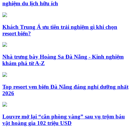
nghiệm du lịch hữu ích
Khách Trung Á ưu tiên trải nghiệm gì khi chọn
resort biển?
Nhà trưng bày Hoàng Sa Đà Nẵng - Kinh nghiệm
khám phá từ A-Z
Top resort ven biển Đà Nẵng đáng nghỉ dưỡng nhất
2026
Louvre mở lại “căn phòng vàng” sau vụ trộm báu
vật hoàng gia 102 triệu USD