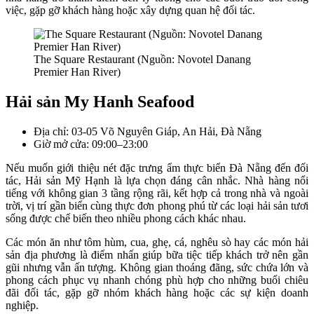
việc, gặp gỡ khách hàng hoặc xây dựng quan hệ đối tác.
The Square Restaurant (Nguồn: Novotel Danang
Premier Han River)
Hải sản My Hanh Seafood
Địa chỉ: 03-05 Võ Nguyên Giáp, An Hải, Đà Nẵng
Giờ mở cửa: 09:00–23:00
Nếu muốn giới thiệu nét đặc trưng ẩm thực biển Đà Nẵng đến đối
tác, Hải sản Mỹ Hạnh là lựa chọn đáng cân nhắc. Nhà hàng nổi
tiếng với không gian 3 tầng rộng rãi, kết hợp cả trong nhà và ngoài
trời, vị trí gần biển cùng thực đơn phong phú từ các loại hải sản tươi
sống được chế biến theo nhiều phong cách khác nhau.
Các món ăn như tôm hùm, cua, ghẹ, cá, nghêu sò hay các món hải
sản địa phương là điểm nhấn giúp bữa tiệc tiếp khách trở nên gần
gũi nhưng vẫn ấn tượng. Không gian thoáng đãng, sức chứa lớn và
phong cách phục vụ nhanh chóng phù hợp cho những buổi chiêu
đãi đối tác, gặp gỡ nhóm khách hàng hoặc các sự kiện doanh
nghiệp.