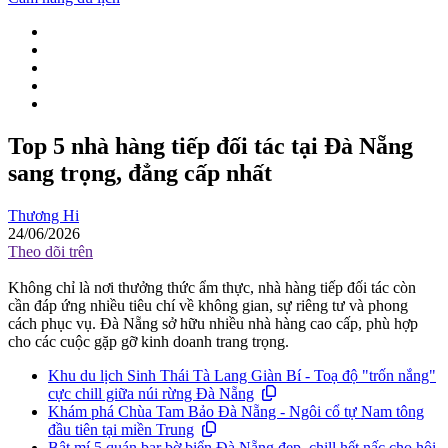
Top 5 nhà hàng tiếp đối tác tại Đà Nẵng
sang trọng, đẳng cấp nhất
Thương Hi
24/06/2026
Theo dõi trên
Không chỉ là nơi thưởng thức ẩm thực, nhà hàng tiếp đối tác còn
cần đáp ứng nhiều tiêu chí về không gian, sự riêng tư và phong
cách phục vụ. Đà Nẵng sở hữu nhiều nhà hàng cao cấp, phù hợp
cho các cuộc gặp gỡ kinh doanh trang trọng.
Khu du lịch Sinh Thái Tà Lang Giàn Bí - Toạ độ "trốn nắng"
cực chill giữa núi rừng Đà Nẵng
Khám phá Chùa Tam Bảo Đà Nẵng - Ngôi cổ tự Nam tông
đầu tiên tại miền Trung
Bật mí 5 quán bar bờ biển Đà Nẵng đẹp, chill hết nấc cho hội