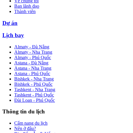
Về chúng tôi
Ban lãnh đạo
Thành viên
Dự án
Lịch bay
Almaty - Đà Nẵng
Almaty - Nha Trang
Almaty - Phú Quốc
Astana - Đà Nẵng
Astana - Nha Trang
Astana - Phú Quốc
Bishkek - Nha Trang
Bishkek - Phú Quốc
Tashkent - Nha Trang
Tashkent - Phú Quốc
Đài Loan - Phú Quốc
Thông tin du lịch
Cẩm nang du lịch
Nên ở đâu?