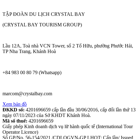
TẬP ĐOÀN DU LỊCH CRYSTAL BAY
(CRYSTAL BAY TOURISM GROUP)
Lầu 12A, Toà nhà VCN Tower, số 2 Tố Hữu, phường Phước Hải,
TP Nha Trang, Khánh Hoà
+84 983 00 80 79 (Whatsapp)
marcom@crystalbay.com
Xem bản đồ
ĐKKD số:
4201696659 cấp lần đầu 30/06/2016, cấp đổi lần thứ 13
ngày 07/11/2023 của Sở KHDT Khánh Hoà.
Mã số thuế:
4201696659
Giấy phép Kinh doanh dịch vụ lữ hành quốc tế (International Tour
Operator Licence)
Số GP/No. 56-154/2021 /CDLQGVN-GP LHQT; Cấp lần/ Issued