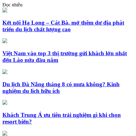
Đọc nhiều
Kết nối Hạ Long – Cát Bà, mở thêm dư địa phát
triển du lịch chất lượng cao
Việt Nam vào top 3 thị trường gửi khách lớn nhất
đến Lào nửa đầu năm
Du lịch Đà Nẵng tháng 8 có mưa không? Kinh
nghiệm du lịch hữu ích
Khách Trung Á ưu tiên trải nghiệm gì khi chọn
resort biển?