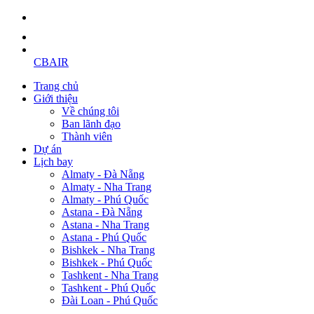
CBAIR
Trang chủ
Giới thiệu
Về chúng tôi
Ban lãnh đạo
Thành viên
Dự án
Lịch bay
Almaty - Đà Nẵng
Almaty - Nha Trang
Almaty - Phú Quốc
Astana - Đà Nẵng
Astana - Nha Trang
Astana - Phú Quốc
Bishkek - Nha Trang
Bishkek - Phú Quốc
Tashkent - Nha Trang
Tashkent - Phú Quốc
Đài Loan - Phú Quốc