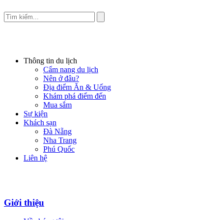
Thông tin du lịch
Cẩm nang du lịch
Nên ở đâu?
Địa điểm Ăn & Uống
Khám phá điểm đến
Mua sắm
Sự kiện
Khách sạn
Đà Nẵng
Nha Trang
Phú Quốc
Liên hệ
Giới thiệu