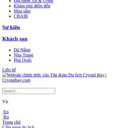
Địa điểm Ăn & Uống
Khám phá điểm đến
Mua sắm
CBAIR
Sự kiện
Khách sạn
Đà Nẵng
Nha Trang
Phú Quốc
Liên hệ
Vn
En
Ru
Trang chủ
Cẩm nang du lịch