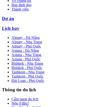
Về chúng tôi
Ban lãnh đạo
Thành viên
Dự án
Lịch bay
Almaty - Đà Nẵng
Almaty - Nha Trang
Almaty - Phú Quốc
Astana - Đà Nẵng
Astana - Nha Trang
Astana - Phú Quốc
Bishkek - Nha Trang
Bishkek - Phú Quốc
Tashkent - Nha Trang
Tashkent - Phú Quốc
Đài Loan - Phú Quốc
Thông tin du lịch
Cẩm nang du lịch
Nên ở đâu?