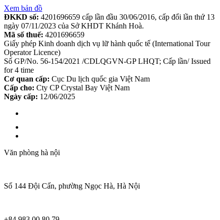
Xem bản đồ
ĐKKD số:
4201696659 cấp lần đầu 30/06/2016, cấp đổi lần thứ 13
ngày 07/11/2023 của Sở KHDT Khánh Hoà.
Mã số thuế:
4201696659
Giấy phép Kinh doanh dịch vụ lữ hành quốc tế (International Tour
Operator Licence)
Số GP/No. 56-154/2021 /CDLQGVN-GP LHQT; Cấp lần/ Issued
for 4 time
Cơ quan cấp:
Cục Du lịch quốc gia Việt Nam
Cấp cho:
Cty CP Crystal Bay Việt Nam
Ngày cấp:
12/06/2025
Văn phòng hà nội
Số 144 Đội Cấn, phường Ngọc Hà, Hà Nội
+84 983 00 80 79