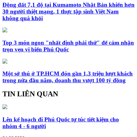
Động đất 7,1 độ tại Kumamoto Nhật Bản khiến hơn
30 người thiệt mạng, 1 thực tập sinh Việt Nam
không quá khỏi
Top 3 món ngon "nhất định phải thử" để cảm nhận
trọn vẹn vị biển Phú Quốc
Một sở thú ở TP.HCM đón gần 1,3 triệu lượt khách
trong nửa đầu năm, doanh thu vượt 100 tỷ đồng
TIN LIÊN QUAN
Lên kế hoạch đi Phú Quốc tự túc tiết kiệm cho
nhóm 4 - 6 người