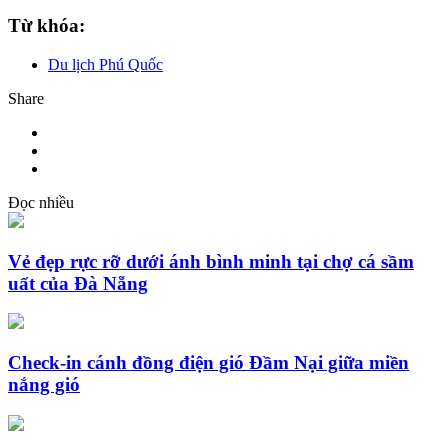
Từ khóa:
Du lịch Phú Quốc
Share
Đọc nhiều
Vẻ đẹp rực rỡ dưới ánh bình minh tại chợ cá sầm
uất của Đà Nẵng
Check-in cánh đồng điện gió Đầm Nại giữa miền
nắng gió