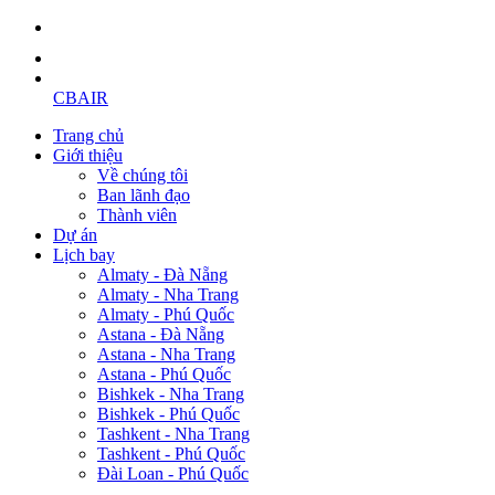
CBAIR
Trang chủ
Giới thiệu
Về chúng tôi
Ban lãnh đạo
Thành viên
Dự án
Lịch bay
Almaty - Đà Nẵng
Almaty - Nha Trang
Almaty - Phú Quốc
Astana - Đà Nẵng
Astana - Nha Trang
Astana - Phú Quốc
Bishkek - Nha Trang
Bishkek - Phú Quốc
Tashkent - Nha Trang
Tashkent - Phú Quốc
Đài Loan - Phú Quốc