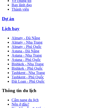
Về chúng tôi
Ban lãnh đạo
Thành viên
Dự án
Lịch bay
Almaty - Đà Nẵng
Almaty - Nha Trang
Almaty - Phú Quốc
Astana - Đà Nẵng
Astana - Nha Trang
Astana - Phú Quốc
Bishkek - Nha Trang
Bishkek - Phú Quốc
Tashkent - Nha Trang
Tashkent - Phú Quốc
Đài Loan - Phú Quốc
Thông tin du lịch
Cẩm nang du lịch
Nên ở đâu?