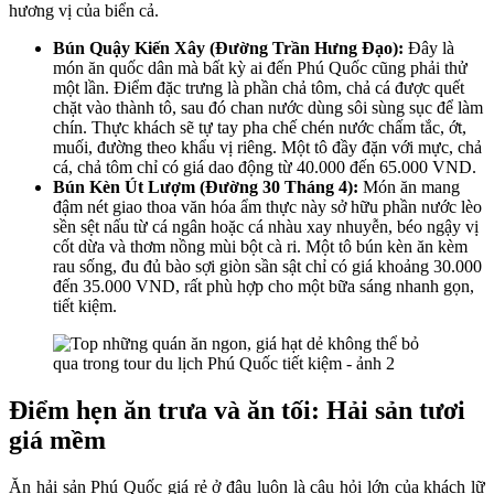
hương vị của biển cả.
Bún Quậy Kiến Xây (Đường Trần Hưng Đạo):
Đây là
món ăn quốc dân mà bất kỳ ai đến Phú Quốc cũng phải thử
một lần. Điểm đặc trưng là phần chả tôm, chả cá được quết
chặt vào thành tô, sau đó chan nước dùng sôi sùng sục để làm
chín. Thực khách sẽ tự tay pha chế chén nước chấm tắc, ớt,
muối, đường theo khẩu vị riêng. Một tô đầy đặn với mực, chả
cá, chả tôm chỉ có giá dao động từ 40.000 đến 65.000 VND.
Bún Kèn Út Lượm (Đường 30 Tháng 4):
Món ăn mang
đậm nét giao thoa văn hóa ẩm thực này sở hữu phần nước lèo
sền sệt nấu từ cá ngân hoặc cá nhàu xay nhuyễn, béo ngậy vị
cốt dừa và thơm nồng mùi bột cà ri. Một tô bún kèn ăn kèm
rau sống, đu đủ bào sợi giòn sần sật chỉ có giá khoảng 30.000
đến 35.000 VND, rất phù hợp cho một bữa sáng nhanh gọn,
tiết kiệm.
Điểm hẹn ăn trưa và ăn tối: Hải sản tươi
giá mềm
Ăn hải sản Phú Quốc giá rẻ ở đâu luôn là câu hỏi lớn của khách lữ