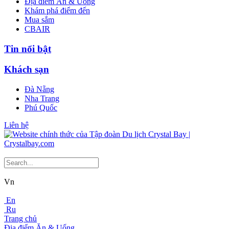
Địa điểm Ăn & Uống
Khám phá điểm đến
Mua sắm
CBAIR
Tin nổi bật
Khách sạn
Đà Nẵng
Nha Trang
Phú Quốc
Liên hệ
Vn
En
Ru
Trang chủ
Địa điểm Ăn & Uống