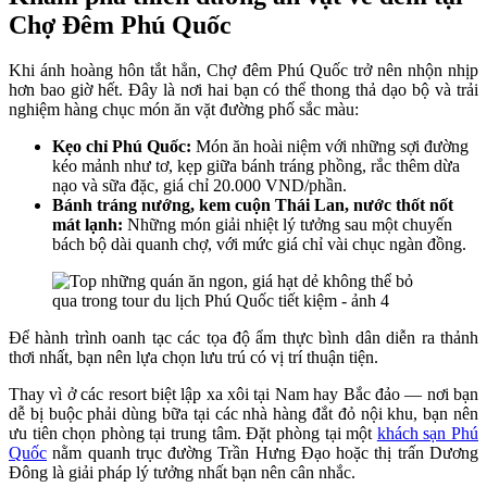
Chợ Đêm Phú Quốc
Khi ánh hoàng hôn tắt hẳn, Chợ đêm Phú Quốc trở nên nhộn nhịp
hơn bao giờ hết. Đây là nơi hai bạn có thể thong thả dạo bộ và trải
nghiệm hàng chục món ăn vặt đường phố sắc màu:
Kẹo chỉ Phú Quốc:
Món ăn hoài niệm với những sợi đường
kéo mảnh như tơ, kẹp giữa bánh tráng phồng, rắc thêm dừa
nạo và sữa đặc, giá chỉ 20.000 VND/phần.
Bánh tráng nướng, kem cuộn Thái Lan, nước thốt nốt
mát lạnh:
Những món giải nhiệt lý tưởng sau một chuyến
bách bộ dài quanh chợ, với mức giá chỉ vài chục ngàn đồng.
Để hành trình oanh tạc các tọa độ ẩm thực bình dân diễn ra thảnh
thơi nhất, bạn nên lựa chọn lưu trú có vị trí thuận tiện.
Thay vì ở các resort biệt lập xa xôi tại Nam hay Bắc đảo — nơi bạn
dễ bị buộc phải dùng bữa tại các nhà hàng đắt đỏ nội khu, bạn nên
ưu tiên chọn phòng tại trung tâm. Đặt phòng tại một
khách sạn Phú
Quốc
nằm quanh trục đường Trần Hưng Đạo hoặc thị trấn Dương
Đông là giải pháp lý tưởng nhất bạn nên cân nhắc.