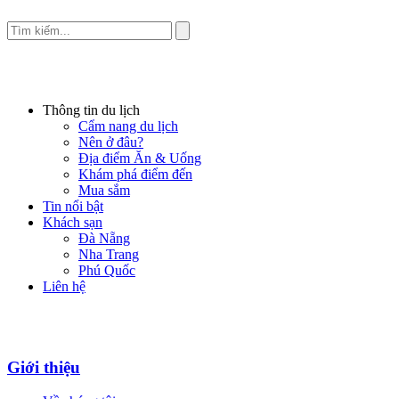
Thông tin du lịch
Cẩm nang du lịch
Nên ở đâu?
Địa điểm Ăn & Uống
Khám phá điểm đến
Mua sắm
Tin nổi bật
Khách sạn
Đà Nẵng
Nha Trang
Phú Quốc
Liên hệ
Giới thiệu