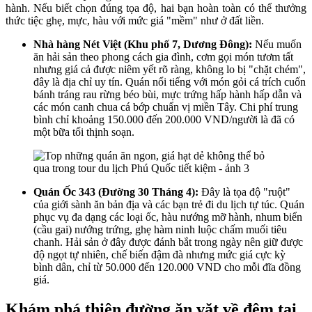
hành. Nếu biết chọn đúng tọa độ, hai bạn hoàn toàn có thể thưởng
thức tiệc ghẹ, mực, hàu với mức giá "mềm" như ở đất liền.
Nhà hàng Nét Việt (Khu phố 7, Dương Đông):
Nếu muốn
ăn hải sản theo phong cách gia đình, cơm gọi món tươm tất
nhưng giá cả được niêm yết rõ ràng, không lo bị "chặt chém",
đây là địa chỉ uy tín. Quán nổi tiếng với món gỏi cá trích cuốn
bánh tráng rau rừng béo bùi, mực trứng hấp hành hấp dẫn và
các món canh chua cá bớp chuẩn vị miền Tây. Chi phí trung
bình chỉ khoảng 150.000 đến 200.000 VND/người là đã có
một bữa tối thịnh soạn.
Quán Ốc 343 (Đường 30 Tháng 4):
Đây là tọa độ "ruột"
của giới sành ăn bản địa và các bạn trẻ đi du lịch tự túc. Quán
phục vụ đa dạng các loại ốc, hàu nướng mỡ hành, nhum biển
(cầu gai) nướng trứng, ghẹ hàm ninh luộc chấm muối tiêu
chanh. Hải sản ở đây được đánh bắt trong ngày nên giữ được
độ ngọt tự nhiên, chế biến đậm đà nhưng mức giá cực kỳ
bình dân, chỉ từ 50.000 đến 120.000 VND cho mỗi đĩa đồng
giá.
Khám phá thiên đường ăn vặt về đêm tại