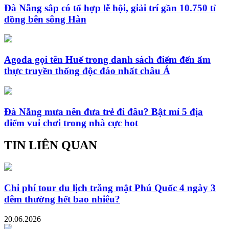
Đà Nẵng sắp có tổ hợp lễ hội, giải trí gần 10.750 tỉ
đồng bên sông Hàn
Agoda gọi tên Huế trong danh sách điểm đến ẩm
thực truyền thống độc đáo nhất châu Á
Đà Nẵng mưa nên đưa trẻ đi đâu? Bật mí 5 địa
điểm vui chơi trong nhà cực hot
TIN LIÊN QUAN
Chi phí tour du lịch trăng mật Phú Quốc 4 ngày 3
đêm thường hết bao nhiêu?
20.06.2026