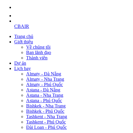
CBAIR
Trang chủ
Giới thiệu
Về chúng tôi
Ban lãnh đạo
Thành viên
Dự án
Lịch bay
Almaty - Đà Nẵng
Almaty - Nha Trang
Almaty - Phú Quốc
Astana - Đà Nẵng
Astana - Nha Trang
Astana - Phú Quốc
Bishkek - Nha Trang
Bishkek - Phú Quốc
Tashkent - Nha Trang
Tashkent - Phú Quốc
Đài Loan - Phú Quốc