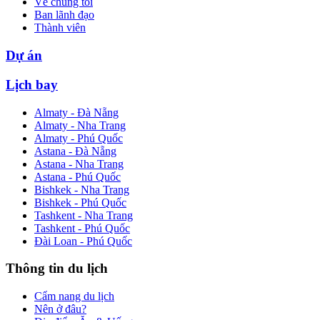
Về chúng tôi
Ban lãnh đạo
Thành viên
Dự án
Lịch bay
Almaty - Đà Nẵng
Almaty - Nha Trang
Almaty - Phú Quốc
Astana - Đà Nẵng
Astana - Nha Trang
Astana - Phú Quốc
Bishkek - Nha Trang
Bishkek - Phú Quốc
Tashkent - Nha Trang
Tashkent - Phú Quốc
Đài Loan - Phú Quốc
Thông tin du lịch
Cẩm nang du lịch
Nên ở đâu?