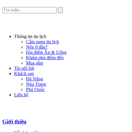
Thông tin du lịch
Cẩm nang du lịch
Nên ở đâu?
Địa điểm Ăn & Uống
Khám phá điểm đến
Mua sắm
Tin nổi bật
Khách sạn
Đà Nẵng
Nha Trang
Phú Quốc
Liên hệ
Giới thiệu