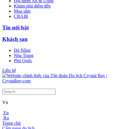
Địa điểm Ăn & Uống
Khám phá điểm đến
Mua sắm
CBAIR
Tin nổi bật
Khách sạn
Đà Nẵng
Nha Trang
Phú Quốc
Liên hệ
Vn
En
Ru
Trang chủ
Cẩm nang du lịch