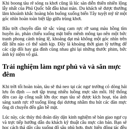
Khi boong tàu rẽ sóng ra khơi cũng là lúc sàn diễn thiên nhiên lộng
lẫy nhất của Phú Quốc bắt đầu khai màn. Du khách sẽ được thưởng
lãm khoảnh khắc hoàng hôn buông xuống biển Tây tuyệt mỹ từ một
góc nhìn hoàn toàn biệt lập giữa trùng khơi.
Bầu trời chuyển dần từ sắc vàng cam rực rỡ sang màu hồng tím
huyền ảo, phản chiếu xuống mặt biển mênh mông tạo nên một bức
tranh phong cảnh tráng lệ, khoáng đạt mà không một góc nhìn trên
đất liền nào có thể sánh kịp. Đây là khoảng thời gian lý tưởng để
các cặp đôi hay gia đình cùng nhau ghi lại những thước phim, bức
ảnh kỷ niệm vô giá.
Trải nghiệm làm ngư phủ và và săn mực
đêm
Khi trời tối hoàn toàn, tàu sẽ thả neo tại các ngư trường có dòng hải
lưu ổn định — nơi tập trung nhiều luồng mực săn mồi. Hệ thống
đèn cao áp công suất lớn dọc mạn tàu sẽ được kích hoạt, tỏa ánh
sáng xanh rực rỡ xuống lòng đại dương nhằm thu hút các đàn mực
ống di chuyển đến gần bề mặt.
Lúc này, các thủy thủ đoàn dày dặn kinh nghiệm sẽ bàn giao ngư cụ
và trực tiếp hướng dẫn du khách kỹ thuật câu mực căn bản. Bạn sẽ
học cách thả dây câu xuống độ sâu phù hợp, thực hiện động tác đều