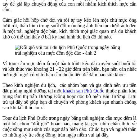
tay để giả lập chuyển động của con mồi nhằm kích thích mực cắn
câu.
Cảm giác hồi hộp chờ đợi và rồi tự tay kéo lên một chú mực ống
tươi rói, thân hình trong suốt đổi màu óng ánh liên tục dưới ánh đèn
là một trải nghiệm độc bản, kích thích mọi giác quan mà du khách
khó có thể tìm thấy ở bất kỳ loại hình du lịch đô thị nào.
Vì tour câu mực đêm là một hành trình kéo dài xuyên suốt buổi tối
và kết thúc vào khoảng 21 - 22 giờ đêm trên biển, bạn nên cân nhắc
nơi nghỉ ngơi có vị trí hậu cần thuận tiện để đảm bảo sức khỏe.
Theo kinh nghiệm du lịch, các nhóm bạn và gia đình nên ưu tiên
đặt phòng nghỉ dưỡng tại một
khách sạn Phú Quốc
thuộc phân khu
trung tâm thị trấn Dương Đông hoặc dọc bờ biển Bãi Trường. Lưu
trú tại đây sẽ giúp bạn di chuyển về phòng khách sạn nhanh chóng
sau khi kết thúc tour.
Tour du lịch Phú Quốc trong ngày bằng trải nghiệm câu mực đêm là
một lựa chọn "đổi gió" hoàn hảo, mang lại góc nhìn chân thực về
cuộc sống mưu sinh của ngư dân biển đảo. Chúc bạn và người thân
có những ký ức sống động, tràn ngập niềm vui tại đây.