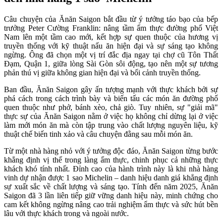
Câu chuyện của Ănăn Saigon bắt đầu từ ý tưởng táo bạo của bếp
trưởng Peter Cường Franklin: nâng tầm ẩm thực đường phố Việt
Nam lên một tầm cao mới, kết hợp sự quen thuộc của hương vị
truyền thống với kỹ thuật nấu ăn hiện đại và sự sáng tạo không
ngừng. Ông đã chọn một vị trí đắc địa ngay tại chợ cũ Tôn Thất
Đạm, Quận 1, giữa lòng Sài Gòn sôi động, tạo nên một sự tương
phản thú vị giữa không gian hiện đại và bối cảnh truyền thống.
Ban đầu, Ănăn Saigon gây ấn tượng mạnh với thực khách bởi sự
phá cách trong cách trình bày và biến tấu các món ăn đường phố
quen thuộc như phở, bánh xèo, chả giò. Tuy nhiên, sự "giải mã"
thực sự của Ănăn Saigon nằm ở việc họ không chỉ dừng lại ở việc
làm mới món ăn mà còn tập trung vào chất lượng nguyên liệu, kỹ
thuật chế biến tinh xảo và câu chuyện đằng sau mỗi món ăn.
Từ một nhà hàng nhỏ với ý tưởng độc đáo, Ănăn Saigon từng bước
khẳng định vị thế trong làng ẩm thực, chinh phục cả những thực
khách khó tính nhất. Đỉnh cao của hành trình này là khi nhà hàng
vinh dự nhận được 1 sao Michelin – danh hiệu danh giá khẳng định
sự xuất sắc về chất lượng và sáng tạo. Tính đến năm 2025, Ănăn
Saigon đã 3 lần liên tiếp giữ vững danh hiệu này, minh chứng cho
cam kết không ngừng nâng cao trải nghiệm ẩm thực và sức hút bền
lâu với thực khách trong và ngoài nước.