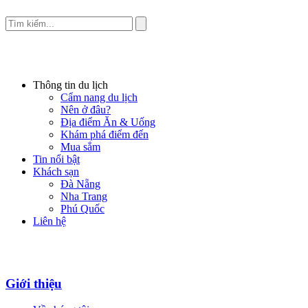
Thông tin du lịch
Cẩm nang du lịch
Nên ở đâu?
Địa điểm Ăn & Uống
Khám phá điểm đến
Mua sắm
Tin nổi bật
Khách sạn
Đà Nẵng
Nha Trang
Phú Quốc
Liên hệ
Giới thiệu