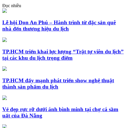
Đọc nhiều
Lễ hội Don An Phú – Hành trình từ đặc sản quê
nhà đến thương hiệu du lịch
TP.HCM triển khai lực lượng “Trật tự viên du lịch”
tại các khu du lịch trọng điểm
TP.HCM đẩy mạnh phát triển show nghệ thuật
thành sản phẩm du lịch
Vẻ đẹp rực rỡ dưới ánh bình minh tại chợ cá sầm
uất của Đà Nẵng