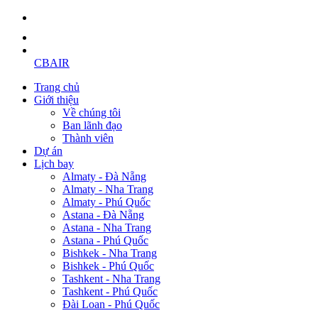
CBAIR
Trang chủ
Giới thiệu
Về chúng tôi
Ban lãnh đạo
Thành viên
Dự án
Lịch bay
Almaty - Đà Nẵng
Almaty - Nha Trang
Almaty - Phú Quốc
Astana - Đà Nẵng
Astana - Nha Trang
Astana - Phú Quốc
Bishkek - Nha Trang
Bishkek - Phú Quốc
Tashkent - Nha Trang
Tashkent - Phú Quốc
Đài Loan - Phú Quốc