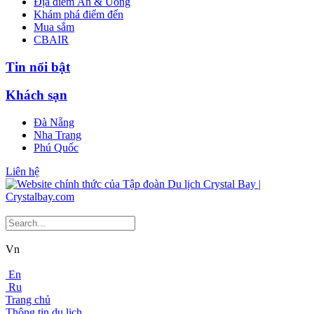
Địa điểm Ăn & Uống
Khám phá điểm đến
Mua sắm
CBAIR
Tin nổi bật
Khách sạn
Đà Nẵng
Nha Trang
Phú Quốc
Liên hệ
Vn
En
Ru
Trang chủ
Thông tin du lịch