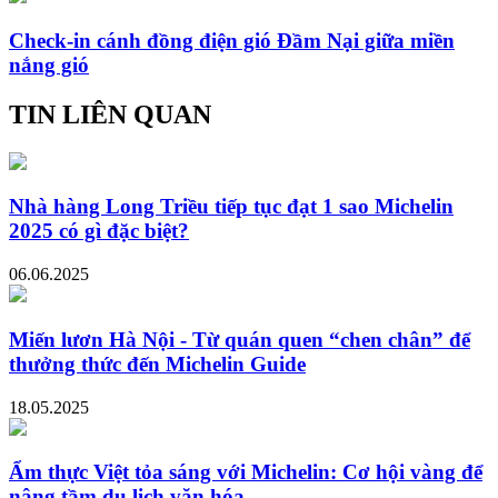
Check-in cánh đồng điện gió Đầm Nại giữa miền
nắng gió
TIN LIÊN QUAN
Nhà hàng Long Triều tiếp tục đạt 1 sao Michelin
2025 có gì đặc biệt?
06.06.2025
Miến lươn Hà Nội - Từ quán quen “chen chân” để
thưởng thức đến Michelin Guide
18.05.2025
Ẩm thực Việt tỏa sáng với Michelin: Cơ hội vàng để
nâng tầm du lịch văn hóa