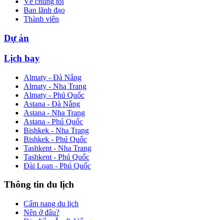
Về chúng tôi
Ban lãnh đạo
Thành viên
Dự án
Lịch bay
Almaty - Đà Nẵng
Almaty - Nha Trang
Almaty - Phú Quốc
Astana - Đà Nẵng
Astana - Nha Trang
Astana - Phú Quốc
Bishkek - Nha Trang
Bishkek - Phú Quốc
Tashkent - Nha Trang
Tashkent - Phú Quốc
Đài Loan - Phú Quốc
Thông tin du lịch
Cẩm nang du lịch
Nên ở đâu?