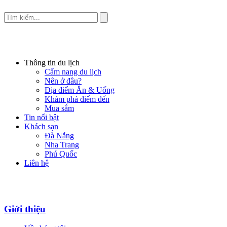
Thông tin du lịch
Cẩm nang du lịch
Nên ở đâu?
Địa điểm Ăn & Uống
Khám phá điểm đến
Mua sắm
Tin nổi bật
Khách sạn
Đà Nẵng
Nha Trang
Phú Quốc
Liên hệ
Giới thiệu