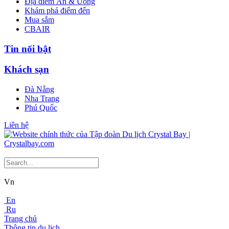
Địa điểm Ăn & Uống
Khám phá điểm đến
Mua sắm
CBAIR
Tin nổi bật
Khách sạn
Đà Nẵng
Nha Trang
Phú Quốc
Liên hệ
Vn
En
Ru
Trang chủ
Thông tin du lịch