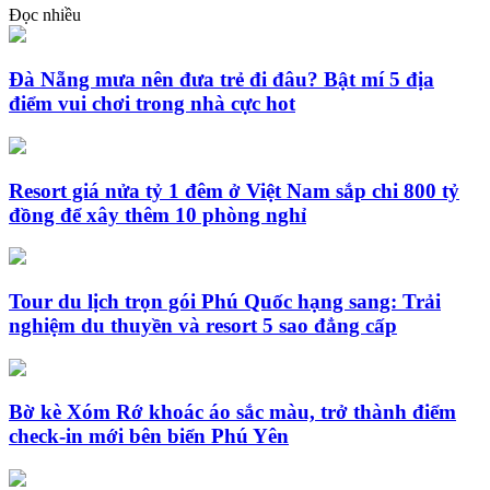
Đọc nhiều
Đà Nẵng mưa nên đưa trẻ đi đâu? Bật mí 5 địa
điểm vui chơi trong nhà cực hot
Resort giá nửa tỷ 1 đêm ở Việt Nam sắp chi 800 tỷ
đồng để xây thêm 10 phòng nghỉ
Tour du lịch trọn gói Phú Quốc hạng sang: Trải
nghiệm du thuyền và resort 5 sao đẳng cấp
Bờ kè Xóm Rớ khoác áo sắc màu, trở thành điểm
check-in mới bên biển Phú Yên