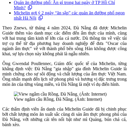
Quán ăn đường phố: Ăn gì trong hai ngày ở TP Hồ Chí
Minh?
Michelin gợi ý 2 ngày “ăn sập” các quán ăn đường phố ngon
nhất Hà Nội
Theo Znews, từ tháng 4 năm 2024, Đà Nẵng đã được Michelin
Guide thêm vào danh mục các điểm đến ẩm thực của mình, cùng
với hai trung tâm kinh tế lớn của cả nước. Dù thông tin về việc tài
trợ cụ thể từ địa phương hay doanh nghiệp để đưa "Oscar của
ngành ẩm thực" về với thành phố bên sông Hàn không được công
khai, sự lựa chọn này không phải là ngẫu nhiên.
Ông Gwendal Poullennec, Giám đốc quốc tế của Michelin, từng
khẳng định việc Đà Nẵng "gia nhập" gia đình Michelin Guide là
minh chứng cho sự sôi động và chất lượng của ẩm thực Việt Nam.
Ông nhấn mạnh đến lịch sử phong phú và hương vị đặc trưng trong
món ăn của từng vùng miền, và Đà Nẵng là một ví dụ điển hình.
View ngắm cầu Rồng, Đà Nẵng. (Ảnh: Internet)
Các thẩm định viên ẩn danh của Michelin Guide đã bị chinh phục
bởi chất lượng món ăn xuất sắc cùng di sản ẩm thực phong phú của
Đà Nẵng, với những cái tên nổi bật như mì Quảng, bún chả cá,
bánh xèo.