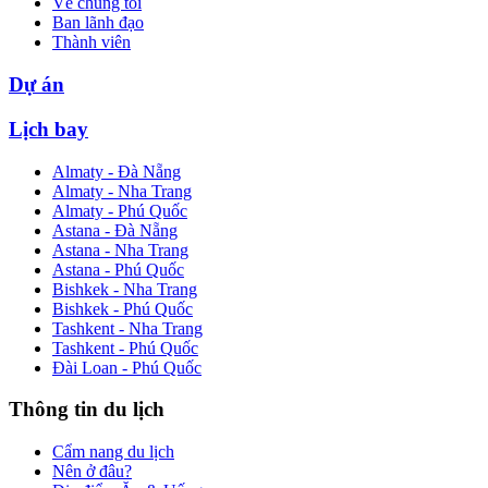
Về chúng tôi
Ban lãnh đạo
Thành viên
Dự án
Lịch bay
Almaty - Đà Nẵng
Almaty - Nha Trang
Almaty - Phú Quốc
Astana - Đà Nẵng
Astana - Nha Trang
Astana - Phú Quốc
Bishkek - Nha Trang
Bishkek - Phú Quốc
Tashkent - Nha Trang
Tashkent - Phú Quốc
Đài Loan - Phú Quốc
Thông tin du lịch
Cẩm nang du lịch
Nên ở đâu?