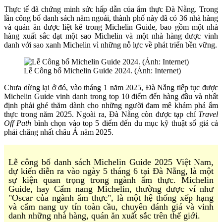
Thực tế đã chứng minh sức hấp dẫn của ẩm thực Đà Nẵng. Trong
lần công bố danh sách năm ngoái, thành phố này đã có 36 nhà hàng
và quán ăn được liệt kê trong Michelin Guide, bao gồm một nhà
hàng xuất sắc đạt một sao Michelin và một nhà hàng được vinh
danh với sao xanh Michelin vì những nỗ lực về phát triển bền vững.
Lễ Công bố Michelin Guide 2024. (Ảnh: Internet)
Chưa dừng lại ở đó, vào tháng 1 năm 2025, Đà Nẵng tiếp tục được
Michelin Guide vinh danh trong top 10 điểm đến hàng đầu và nhất
định phải ghé thăm dành cho những người đam mê khám phá ẩm
thực trong năm 2025. Ngoài ra, Đà Nẵng còn được tạp chí
Travel
Off Path
bình chọn vào top 5 điểm đến du mục kỹ thuật số giá cả
phải chăng nhất châu Á năm 2025.
Lễ công bố danh sách Michelin Guide 2025 Việt Nam,
dự kiến diễn ra vào ngày 5 tháng 6 tại Đà Nẵng, là một
sự kiện quan trọng trong ngành ẩm thực. Michelin
Guide, hay Cẩm nang Michelin, thường được ví như
"Oscar của ngành ẩm thực", là một hệ thống xếp hạng
và cẩm nang uy tín toàn cầu, chuyên đánh giá và vinh
danh những nhà hàng, quán ăn xuất sắc trên thế giới.