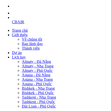
CBAIR
Trang chủ
Giới thiệu
Về chúng tôi
Ban lãnh đạo
Thành viên
Dự án
Lịch bay
Almaty - Đà Nẵng
Almaty - Nha Trang
Almaty - Phú Quốc
Astana - Đà Nẵng
Astana - Nha Trang
Astana - Phú Quốc
Bishkek - Nha Trang
Bishkek - Phú Quốc
Tashkent - Nha Trang
Tashkent - Phú Quốc
Đài Loan - Phú Quốc