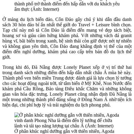
thành phố trở thành điểm đến hấp dẫn với du khách yêu
ẩm thực (Ảnh: Internet)
Ở mảng du lịch biển đảo, Côn Đảo gây chú ý khi dẫn đầu danh
sách 30 hòn đảo bí ẩn nhất thế giới do Travel + Leisure bình chọn.
Tạp chí này mô tả Côn Đảo là điểm đến mang vẻ đẹp tách biệt,
hoang sơ và giàu cảm hứng khám phá. Với những vách đá granit
hùng vĩ, bãi biển trong xanh, hệ sinh thái còn giữ được nét tự nhiên
và không gian yên tĩnh, Côn Đảo đang khẳng định vị thế của một
điểm đến nghỉ dưỡng, khám phá cao cấp trên bản đồ du lịch thế
giới.
Trong khi đó, Đà Nẵng được Lonely Planet xếp ở vị trí thứ hai
trong danh sách những điểm đến hấp dẫn nhất châu Á mùa hè này.
Thành phố ven biển miền Trung được đánh giá là lựa chọn lý tưởng
cho các hoạt động ngoài trời, từ tắm biển ở Mỹ Khê, Non Nước đến
khám phá Cầu Rồng, Bảo tàng Điêu khắc Chăm và những không
gian văn hóa đặc trưng. Lonely Planet cũng nhận định Đà Nẵng là
một trong những thành phố đáng sống ở Đông Nam Á nhờ tiện ích
hiện đại, chi phí hợp lý và trải nghiệm du lịch phong phú.
Ở phân khúc nghỉ dưỡng gắn với thiên nhiên, Agoda