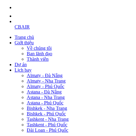
CBAIR
Trang chủ
Giới thiệu
Về chúng tôi
Ban lãnh đạo
Thành viên
Dự án
Lịch bay
Almaty - Đà Nẵng
Almaty - Nha Trang
Almaty - Phú Quốc
Astana - Đà Nẵng
Astana - Nha Trang
Astana - Phú Quốc
Bishkek - Nha Trang
Bishkek - Phú Quốc
Tashkent - Nha Trang
Tashkent - Phú Quốc
Đài Loan - Phú Quốc