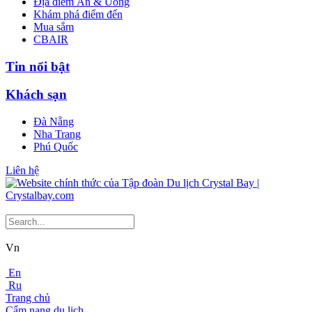
Địa điểm Ăn & Uống
Khám phá điểm đến
Mua sắm
CBAIR
Tin nổi bật
Khách sạn
Đà Nẵng
Nha Trang
Phú Quốc
Liên hệ
Vn
En
Ru
Trang chủ
Cẩm nang du lịch