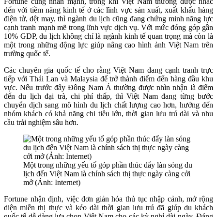
Fortune cũng nhấn mạnh, trong khi Việt Nam thường được nhắc
đến với tiềm năng kinh tế ở các lĩnh vực sản xuất, xuất khẩu hàng
điện tử, dệt may, thì ngành du lịch cũng đang chứng minh năng lực
cạnh tranh mạnh mẽ trong lĩnh vực dịch vụ. Với mức đóng góp gần
10% GDP, du lịch không chỉ là ngành kinh tế quan trọng mà còn là
một trong những động lực giúp nâng cao hình ảnh Việt Nam trên
trường quốc tế.
Các chuyên gia quốc tế cho rằng Việt Nam đang cạnh tranh trực
tiếp với Thái Lan và Malaysia để trở thành điểm đến hàng đầu khu
vực. Nếu trước đây Đông Nam Á thường được nhìn nhận là điểm
đến du lịch đại trà, chi phí thấp, thì Việt Nam đang từng bước
chuyển dịch sang mô hình du lịch chất lượng cao hơn, hướng đến
nhóm khách có khả năng chi tiêu lớn, thời gian lưu trú dài và nhu
cầu trải nghiệm sâu hơn.
Một trong những yếu tố góp phần thúc đẩy làn sóng du
lịch đến Việt Nam là chính sách thị thực ngày càng cởi
mở (Ảnh: Internet)
Fortune nhận định, việc đơn giản hóa thủ tục nhập cảnh, mở rộng
diện miễn thị thực và kéo dài thời gian lưu trú đã giúp du khách
quốc tế dễ dàng lựa chọn Việt Nam cho các kỳ nghỉ dài ngày. Đáng