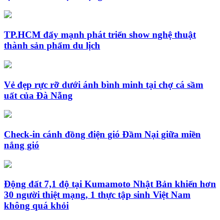
TP.HCM đẩy mạnh phát triển show nghệ thuật
thành sản phẩm du lịch
Vẻ đẹp rực rỡ dưới ánh bình minh tại chợ cá sầm
uất của Đà Nẵng
Check-in cánh đồng điện gió Đầm Nại giữa miền
nắng gió
Động đất 7,1 độ tại Kumamoto Nhật Bản khiến hơn
30 người thiệt mạng, 1 thực tập sinh Việt Nam
không quá khỏi