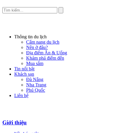
Thông tin du lịch
Cẩm nang du lịch
Nên ở đâu?
Địa điểm Ăn & Uống
Khám phá điểm đến
Mua sắm
Tin nổi bật
Khách sạn
Đà Nẵng
Nha Trang
Phú Quốc
Liên hệ
Giới thiệu