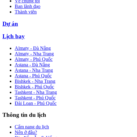
Về chúng tôi
Ban lãnh đạo
Thành viên
Dự án
Lịch bay
Almaty - Đà Nẵng
Almaty - Nha Trang
Almaty - Phú Quốc
Astana - Đà Nẵng
Astana - Nha Trang
Astana - Phú Quốc
Bishkek - Nha Trang
Bishkek - Phú Quốc
Tashkent - Nha Trang
Tashkent - Phú Quốc
Đài Loan - Phú Quốc
Thông tin du lịch
Cẩm nang du lịch
Nên ở đâu?