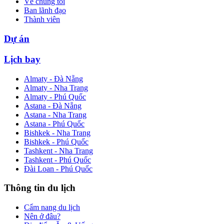
Về chúng tôi
Ban lãnh đạo
Thành viên
Dự án
Lịch bay
Almaty - Đà Nẵng
Almaty - Nha Trang
Almaty - Phú Quốc
Astana - Đà Nẵng
Astana - Nha Trang
Astana - Phú Quốc
Bishkek - Nha Trang
Bishkek - Phú Quốc
Tashkent - Nha Trang
Tashkent - Phú Quốc
Đài Loan - Phú Quốc
Thông tin du lịch
Cẩm nang du lịch
Nên ở đâu?