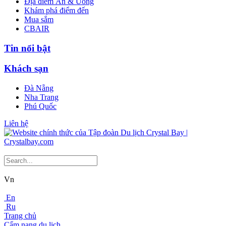
Địa điểm Ăn & Uống
Khám phá điểm đến
Mua sắm
CBAIR
Tin nổi bật
Khách sạn
Đà Nẵng
Nha Trang
Phú Quốc
Liên hệ
Vn
En
Ru
Trang chủ
Cẩm nang du lịch