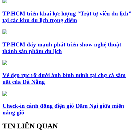
TP.HCM triển khai lực lượng “Trật tự viên du lịch”
tại các khu du lịch trọng điểm
TP.HCM đẩy mạnh phát triển show nghệ thuật
thành sản phẩm du lịch
Vẻ đẹp rực rỡ dưới ánh bình minh tại chợ cá sầm
uất của Đà Nẵng
Check-in cánh đồng điện gió Đầm Nại giữa miền
nắng gió
TIN LIÊN QUAN