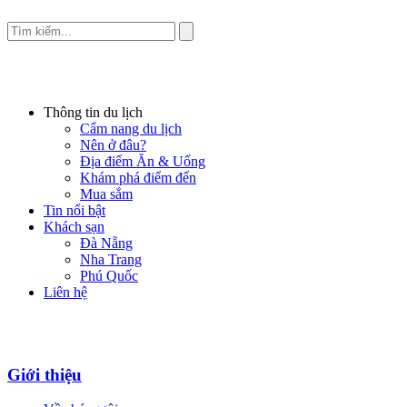
Thông tin du lịch
Cẩm nang du lịch
Nên ở đâu?
Địa điểm Ăn & Uống
Khám phá điểm đến
Mua sắm
Tin nổi bật
Khách sạn
Đà Nẵng
Nha Trang
Phú Quốc
Liên hệ
Giới thiệu