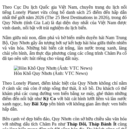
Theo Cục Du lịch Quốc gia Việt Nam, chuyên trang du lịch nổi
tiếng Lonely Planet vừa công bố danh sách 25 điểm đến hấp dẫn
nhất thế giới năm 2026 (The 25 Best Destinations in 2026), trong đó
Quy Nhơn (tỉnh Gia Lai) là đại diện duy nhất của Việt Nam được
vinh danh, nổi bật với trải nghiệm du lịch biển.
Nằm giữa núi non, đầm phá và bờ biển miền duyên hải Nam Trung
Bộ, Quy Nhơn gây ấn tượng bởi sự kết hợp hài hòa giữa thiên nhiên
và văn hóa. Những bãi biển cát trắng, làn nước trong xanh, làng
chài yên bình, ẩm thực địa phương cùng các công trình Chăm Pa cổ
đã tạo nên sức hút riêng cho vùng đất này.
Hòn Khô Quy Nhơn (Ảnh: VTC News)
Theo Lonely Planet, điểm khác biệt của Quy Nhơn không chỉ nằm
ở cảnh sắc mà còn ở nhịp sống thư thái, ít xô bồ. Du khách có thể
khám phá các cung đường ven biển bằng xe máy, ghé thăm những
điểm đến nổi bật như
Kỳ Co
với bãi cát hình lưỡi liềm và làn nước
xanh ngọc, hay
Bãi Xép
yên bình với không gian ẩm thực ven biển
hấp dẫn.
Bên cạnh vẻ đẹp biển đảo, Quy Nhơn còn sở hữu chiều sâu văn hóa
với những dấu tích Chăm Pa như
Tháp Đôi, Tháp Bánh Ít
cùng