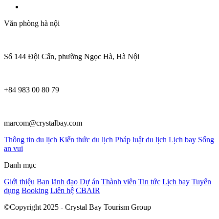
Văn phòng hà nội
Số 144 Đội Cấn, phường Ngọc Hà, Hà Nội
+84 983 00 80 79
marcom@crystalbay.com
Thông tin du lịch
Kiến thức du lịch
Pháp luật du lịch
Lịch bay
Sống
an vui
Danh mục
Giới thiệu
Ban lãnh đạo
Dự án
Thành viên
Tin tức
Lịch bay
Tuyển
dụng
Booking
Liên hệ
CBAIR
©Copyright 2025 - Crystal Bay Tourism Group