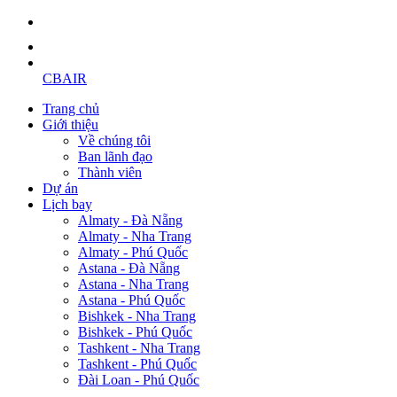
CBAIR
Trang chủ
Giới thiệu
Về chúng tôi
Ban lãnh đạo
Thành viên
Dự án
Lịch bay
Almaty - Đà Nẵng
Almaty - Nha Trang
Almaty - Phú Quốc
Astana - Đà Nẵng
Astana - Nha Trang
Astana - Phú Quốc
Bishkek - Nha Trang
Bishkek - Phú Quốc
Tashkent - Nha Trang
Tashkent - Phú Quốc
Đài Loan - Phú Quốc