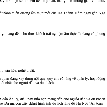
Đây hứa hẹn sẽ là điểm đến hấp dẫn, mang đến không gian vui chơi,
 trở thành thiên đường ẩm thực mới của Hà Thành. Nằm ngay gần Ngã
uống, mang đến cho thực khách trải nghiệm ẩm thực đa dạng và phong
ng văn hóa, nghệ thuật.
uan đang xây dựng nội quy, quy chế rõ ràng về quản lý, hoạt động
tốt nhất cho người dân và du khách.
ên đán Ất Tỵ, điều này hứa hẹn mang đến cho người dân và du khách
ống Đa mà còn xây dựng hình ảnh du lịch Thủ đô Hà Nội "An toàn -