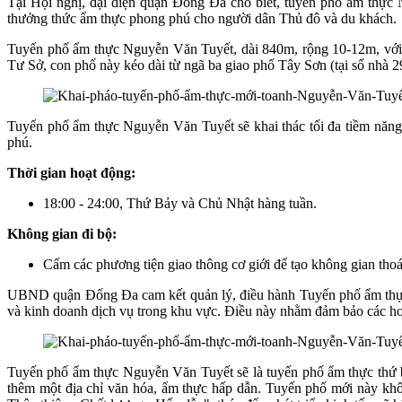
Tại Hội nghị, đại diện quận Đống Đa cho biết, tuyến phố ẩm thực 
thưởng thức ẩm thực phong phú cho người dân Thủ đô và du khách.
Tuyến phố ẩm thực Nguyễn Văn Tuyết, dài 840m, rộng 10-12m, với t
Tư Sở, con phố này kéo dài từ ngã ba giao phố Tây Sơn (tại số nhà 2
Tuyến phố ẩm thực Nguyễn Văn Tuyết sẽ khai thác tối đa tiềm năng 
phú.
Thời gian hoạt động:
18:00 - 24:00, Thứ Bảy và Chủ Nhật hàng tuần.
Không gian đi bộ:
Cấm các phương tiện giao thông cơ giới để tạo không gian tho
UBND quận Đống Đa cam kết quản lý, điều hành Tuyến phố ẩm thực 
và kinh doanh dịch vụ trong khu vực. Điều này nhằm đảm bảo các hoạ
Tuyến phố ẩm thực Nguyễn Văn Tuyết sẽ là tuyến phố ẩm thực thứ b
thêm một địa chỉ văn hóa, ẩm thực hấp dẫn. Tuyến phố mới này kh