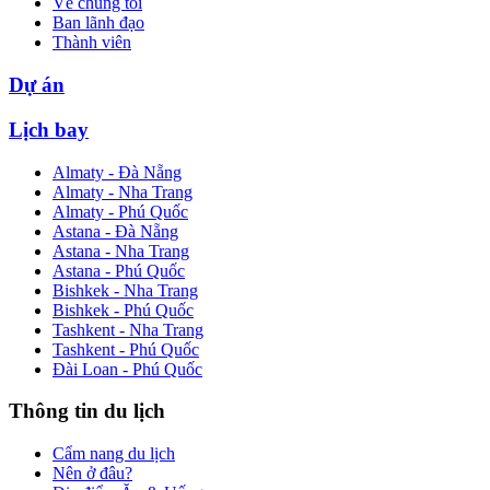
Về chúng tôi
Ban lãnh đạo
Thành viên
Dự án
Lịch bay
Almaty - Đà Nẵng
Almaty - Nha Trang
Almaty - Phú Quốc
Astana - Đà Nẵng
Astana - Nha Trang
Astana - Phú Quốc
Bishkek - Nha Trang
Bishkek - Phú Quốc
Tashkent - Nha Trang
Tashkent - Phú Quốc
Đài Loan - Phú Quốc
Thông tin du lịch
Cẩm nang du lịch
Nên ở đâu?