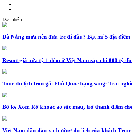
Đọc nhiều
Đà Nẵng mưa nên đưa trẻ đi đâu? Bật mí 5 địa điểm 
Resort giá nửa tỷ 1 đêm ở Việt Nam sắp chi 800 tỷ đ
Tour du lịch trọn gói Phú Quốc hạng sang: Trải nghi
Bờ kè Xóm Rớ khoác áo sắc màu, trở thành điểm che
Việt Nam dẫn đầu xu hướng du lịch của khách Trun