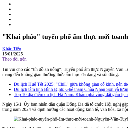
"Khai pháo" tuyến phố ẩm thực mới toanh
Khắc Tiến
15/01/2025
Theo dõi trên
Tin vui cho các "tín đồ ăn uống"! Tuyến phố ẩm thực Nguyễn Văn Tu
mang đến không gian thưởng thức ẩm thực đa dạng và sôi động.
Du lịch Huế Tết 2025: "Chill" giữa không gian cổ kính, nên th
Du lịch tâm linh Bình Định: Ghé thăm Chùa Nhạn Sơn và tượn
Top 10 địa điểm du lịch Hà Nam: Khám phá vùng đất giàu lịch
Ngày 15/1, Ủy ban nhân dân quận Đống Đa đã tổ chức Hội nghị gặp m
trong năm 2024 và định hướng các hoạt động kinh tế, văn hóa, xã hộ