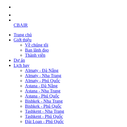
CBAIR
Trang chủ
Giới thiệu
Về chúng tôi
Ban lãnh đạo
Thành viên
Dự án
Lịch bay
Almaty - Đà Nẵng
Almaty - Nha Trang
Almaty - Phú Quốc
Astana - Đà Nẵng
Astana - Nha Trang
Astana - Phú Quốc
Bishkek - Nha Trang
Bishkek - Phú Quốc
Tashkent - Nha Trang
Tashkent - Phú Quốc
Đài Loan - Phú Quốc