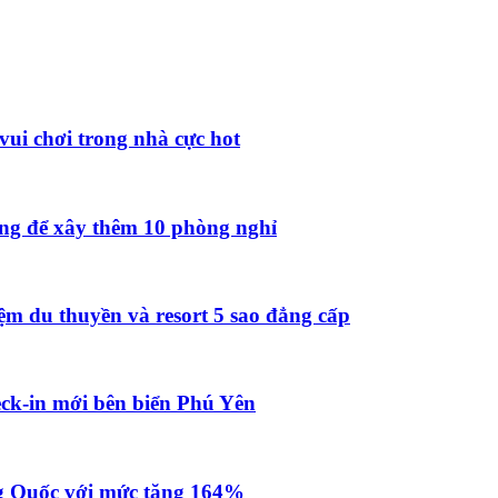
vui chơi trong nhà cực hot
ồng để xây thêm 10 phòng nghỉ
ệm du thuyền và resort 5 sao đẳng cấp
ck-in mới bên biển Phú Yên
g Quốc với mức tăng 164%