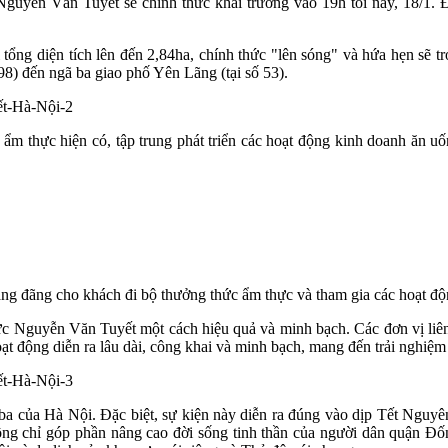
Nguyễn Văn Tuyết sẽ chính thức khai trương vào 19h tối nay, 18/1. 
ổng diện tích lên đến 2,84ha, chính thức "lên sóng" và hứa hẹn sẽ
98) đến ngã ba giao phố Yên Lãng (tại số 53).
ẩm thực hiện có, tập trung phát triển các hoạt động kinh doanh ăn 
áng đãng cho khách đi bộ thưởng thức ẩm thực và tham gia các hoạt độ
Nguyễn Văn Tuyết một cách hiệu quả và minh bạch. Các đơn vị liên q
t động diễn ra lâu dài, công khai và minh bạch, mang đến trải nghiệm 
a của Hà Nội. Đặc biệt, sự kiện này diễn ra đúng vào dịp Tết Nguy
ông chỉ góp phần nâng cao đời sống tinh thần của người dân quận Đ