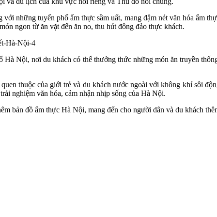
hội và du lịch của khu vực nói riêng và Thủ đô nói chung.
ng với những tuyến phố ẩm thực sầm uất, mang đậm nét văn hóa ẩm t
món ngon từ ăn vặt đến ăn no, thu hút đông đảo thực khách.
 Hà Nội, nơi du khách có thể thưởng thức những món ăn truyền thống
n quen thuộc của giới trẻ và du khách nước ngoài với không khí sôi 
 trải nghiệm văn hóa, cảm nhận nhịp sống của Hà Nội.
êm bản đồ ẩm thực Hà Nội, mang đến cho người dân và du khách thêm