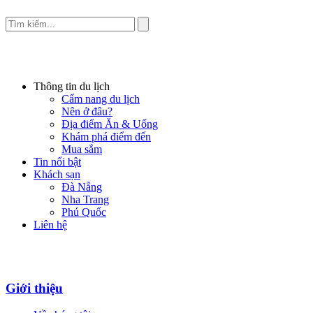
Thông tin du lịch
Cẩm nang du lịch
Nên ở đâu?
Địa điểm Ăn & Uống
Khám phá điểm đến
Mua sắm
Tin nổi bật
Khách sạn
Đà Nẵng
Nha Trang
Phú Quốc
Liên hệ
Giới thiệu