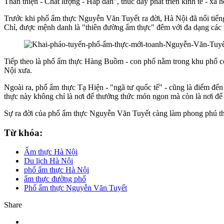
Thân thiện - Chất lượng - Hấp dẫn", thúc đẩy phát triển kinh tế - xã 
Trước khi phố ẩm thực Nguyễn Văn Tuyết ra đời, Hà Nội đã nổi tiế
Chỉ, được mệnh danh là "thiên đường ẩm thực" đêm với đa dạng các 
Tiếp theo là phố ẩm thực Hàng Buồm - con phố nằm trong khu phố cổ
Nội xưa.
Ngoài ra, phố ẩm thực Tạ Hiện - "ngã tư quốc tế" - cũng là điểm đế
thực này không chỉ là nơi để thưởng thức món ngon mà còn là nơi để
Sự ra đời của phố ẩm thực Nguyễn Văn Tuyết càng làm phong phú th
Từ khóa:
Ẩm thực Hà Nội
Du lịch Hà Nội
phố ẩm thực Hà Nội
ẩm thực đường phố
Phố ẩm thực Nguyễn Văn Tuyết
Share