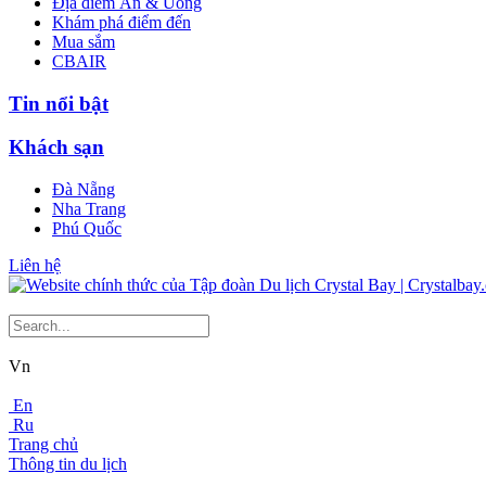
Địa điểm Ăn & Uống
Khám phá điểm đến
Mua sắm
CBAIR
Tin nổi bật
Khách sạn
Đà Nẵng
Nha Trang
Phú Quốc
Liên hệ
Vn
En
Ru
Trang chủ
Thông tin du lịch