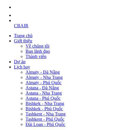
CBAIR
Trang chủ
Giới thiệu
Về chúng tôi
Ban lãnh đạo
Thành viên
Dự án
Lịch bay
Almaty - Đà Nẵng
Almaty - Nha Trang
Almaty - Phú Quốc
Astana - Đà Nẵng
Astana - Nha Trang
Astana - Phú Quốc
Bishkek - Nha Trang
Bishkek - Phú Quốc
Tashkent - Nha Trang
Tashkent - Phú Quốc
Đài Loan - Phú Quốc