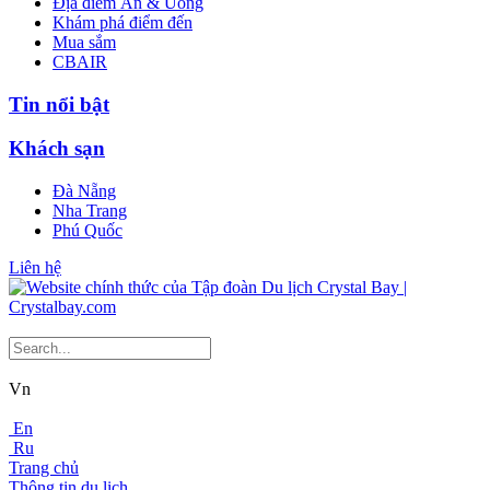
Địa điểm Ăn & Uống
Khám phá điểm đến
Mua sắm
CBAIR
Tin nổi bật
Khách sạn
Đà Nẵng
Nha Trang
Phú Quốc
Liên hệ
Vn
En
Ru
Trang chủ
Thông tin du lịch