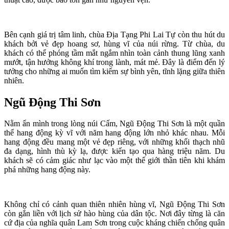
Bên cạnh giá trị tâm linh, chùa Địa Tạng Phi Lai Tự còn thu hút du
khách bởi vẻ đẹp hoang sơ, hùng vĩ của núi rừng. Từ chùa, du
khách có thể phóng tầm mắt ngắm nhìn toàn cảnh thung lũng xanh
mướt, tận hưởng không khí trong lành, mát mẻ. Đây là điểm đến lý
tưởng cho những ai muốn tìm kiếm sự bình yên, tĩnh lặng giữa thiên
nhiên.
Ngũ Động Thi Sơn
Nằm ẩn mình trong lòng núi Cấm, Ngũ Động Thi Sơn là một quần
thể hang động kỳ vĩ với năm hang động lớn nhỏ khác nhau. Mỗi
hang động đều mang một vẻ đẹp riêng, với những khối thạch nhũ
đa dạng, hình thù kỳ lạ, được kiến tạo qua hàng triệu năm. Du
khách sẽ có cảm giác như lạc vào một thế giới thần tiên khi khám
phá những hang động này.
Không chỉ có cảnh quan thiên nhiên hùng vĩ, Ngũ Động Thi Sơn
còn gắn liền với lịch sử hào hùng của dân tộc. Nơi đây từng là căn
cứ địa của nghĩa quân Lam Sơn trong cuộc kháng chiến chống quân