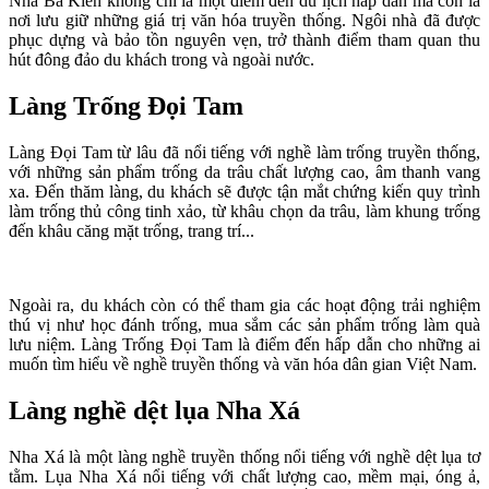
Nhà Bá Kiến không chỉ là một điểm đến du lịch hấp dẫn mà còn là
nơi lưu giữ những giá trị văn hóa truyền thống. Ngôi nhà đã được
phục dựng và bảo tồn nguyên vẹn, trở thành điểm tham quan thu
hút đông đảo du khách trong và ngoài nước.
Làng Trống Đọi Tam
Làng Đọi Tam từ lâu đã nổi tiếng với nghề làm trống truyền thống,
với những sản phẩm trống da trâu chất lượng cao, âm thanh vang
xa. Đến thăm làng, du khách sẽ được tận mắt chứng kiến quy trình
làm trống thủ công tinh xảo, từ khâu chọn da trâu, làm khung trống
đến khâu căng mặt trống, trang trí...
Ngoài ra, du khách còn có thể tham gia các hoạt động trải nghiệm
thú vị như học đánh trống, mua sắm các sản phẩm trống làm quà
lưu niệm. Làng Trống Đọi Tam là điểm đến hấp dẫn cho những ai
muốn tìm hiểu về nghề truyền thống và văn hóa dân gian Việt Nam.
Làng nghề dệt lụa Nha Xá
Nha Xá là một làng nghề truyền thống nổi tiếng với nghề dệt lụa tơ
tằm. Lụa Nha Xá nổi tiếng với chất lượng cao, mềm mại, óng ả,