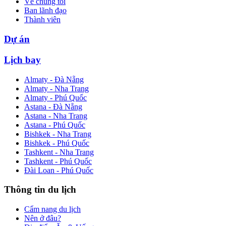
Về chúng tôi
Ban lãnh đạo
Thành viên
Dự án
Lịch bay
Almaty - Đà Nẵng
Almaty - Nha Trang
Almaty - Phú Quốc
Astana - Đà Nẵng
Astana - Nha Trang
Astana - Phú Quốc
Bishkek - Nha Trang
Bishkek - Phú Quốc
Tashkent - Nha Trang
Tashkent - Phú Quốc
Đài Loan - Phú Quốc
Thông tin du lịch
Cẩm nang du lịch
Nên ở đâu?