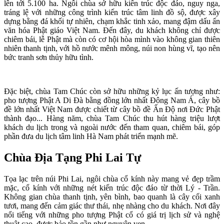
lên tới 5.100 ha. Ngôi chùa sở hữu kiến trúc độc đáo, nguy nga,
tráng lệ với những công trình kiến trúc tâm linh đồ sộ, được xây
dựng bằng đá khối tự nhiên, chạm khắc tinh xảo, mang đậm dấu ấn
văn hóa Phật giáo Việt Nam. Đến đây, du khách không chỉ được
chiêm bái, lễ Phật mà còn có cơ hội hòa mình vào không gian thiên
nhiên thanh tịnh, với hồ nước mênh mông, núi non hùng vĩ, tạo nên
bức tranh sơn thủy hữu tình.
Đặc biệt, chùa Tam Chúc còn sở hữu những kỷ lục ấn tượng như:
pho tượng Phật A Di Đà bằng đồng lớn nhất Đông Nam Á, cây bồ
đề lớn nhất Việt Nam được chiết từ cây bồ đề Ấn Độ nơi Đức Phật
thành đạo... Hàng năm, chùa Tam Chúc thu hút hàng triệu lượt
khách du lịch trong và ngoài nước đến tham quan, chiêm bái, góp
phần đưa du lịch tâm linh Hà Nam phát triển mạnh mẽ.
Chùa Địa Tạng Phi Lai Tự
Tọa lạc trên núi Phi Lai, ngôi chùa cổ kính này mang vẻ đẹp trầm
mặc, cổ kính với những nét kiến trúc độc đáo từ thời Lý - Trần.
Không gian chùa thanh tịnh, yên bình, bao quanh là cây cối xanh
tươi, mang đến cảm giác thư thái, nhẹ nhàng cho du khách. Nơi đây
nổi tiếng với những pho tượng Phật cổ có giá trị lịch sử và nghệ
thuật cao, được bảo tồn gần như nguyên vẹn.