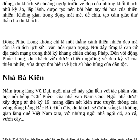
động, du khách sẽ choáng ngợp trước vẻ đẹp của những khối thạch
nhũ kỳ ảo, lấp lánh, được tạo nên bởi bàn tay tài hoa của thiên
nhiên. Không gian trong động mát mẻ, dễ chịu, tạo cảm giác thư
thái cho du khách.
Động Phúc Long không chỉ là một thắng cảnh thiên nhiên đẹp mà
còn là di tích lịch sử - văn hóa quan trọng. Nơi đây từng là căn cứ
địa cách mạng trong thời kỳ kháng chiến chống Pháp. Đến với động
Phúc Long, du khách vừa được chiêm ngưỡng vẻ đẹp kỳ vĩ của
thiên nhiên, vừa được tìm hiểu về lịch sử hào hùng của dân tộc.
Nhà Bá Kiến
Nằm trong làng Vũ Đại, ngôi nhà cổ này gắn liền với tác phẩm văn
học nổi tiếng "Chí Phèo" của nhà văn Nam Cao. Ngôi nhà được
xây dựng từ thế kỷ 19, mang đậm nét kiến trúc truyền thống của
vùng đồng bằng Bắc Bộ. Đến đây, du khách sẽ được sống lại không
gian làng quê Việt Nam xưa, với những ngôi nhà ngói đỏ, ao cá,
vườn cây...