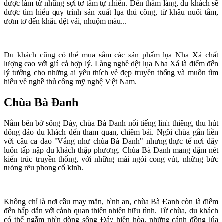
được làm từ những sợi tơ tằm tự nhiên. Đến thăm làng, du khách sẽ
được tìm hiểu quy trình sản xuất lụa thủ công, từ khâu nuôi tằm,
ươm tơ đến khâu dệt vải, nhuộm màu...
Du khách cũng có thể mua sắm các sản phẩm lụa Nha Xá chất
lượng cao với giá cả hợp lý. Làng nghề dệt lụa Nha Xá là điểm đến
lý tưởng cho những ai yêu thích vẻ đẹp truyền thống và muốn tìm
hiểu về nghề thủ công mỹ nghệ Việt Nam.
Chùa Bà Đanh
Nằm bên bờ sông Đáy, chùa Bà Đanh nổi tiếng linh thiêng, thu hút
đông đảo du khách đến tham quan, chiêm bái. Ngôi chùa gắn liền
với câu ca dao "Vắng như chùa Bà Đanh" nhưng thực tế nơi đây
luôn tấp nập du khách thập phương. Chùa Bà Đanh mang đậm nét
kiến trúc truyền thống, với những mái ngói cong vút, những bức
tường rêu phong cổ kính.
Không chỉ là nơi cầu may mắn, bình an, chùa Bà Đanh còn là điểm
đến hấp dẫn với cảnh quan thiên nhiên hữu tình. Từ chùa, du khách
có thể ngắm nhìn dòng sông Đáy hiền hòa, những cánh đồng lúa