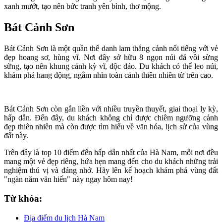
xanh mướt, tạo nên bức tranh yên bình, thơ mộng.
Bát Cảnh Sơn
Bát Cảnh Sơn là một quần thể danh lam thắng cảnh nổi tiếng với vẻ
đẹp hoang sơ, hùng vĩ. Nơi đây sở hữu 8 ngọn núi đá vôi sừng
sững, tạo nên khung cảnh kỳ vĩ, độc đáo. Du khách có thể leo núi,
khám phá hang động, ngắm nhìn toàn cảnh thiên nhiên từ trên cao.
Bát Cảnh Sơn còn gắn liền với nhiều truyền thuyết, giai thoại ly kỳ,
hấp dẫn. Đến đây, du khách không chỉ được chiêm ngưỡng cảnh
đẹp thiên nhiên mà còn được tìm hiểu về văn hóa, lịch sử của vùng
đất này.
Trên đây là top 10 điểm đến hấp dẫn nhất của Hà Nam, mỗi nơi đều
mang một vẻ đẹp riêng, hứa hẹn mang đến cho du khách những trải
nghiệm thú vị và đáng nhớ. Hãy lên kế hoạch khám phá vùng đất
"ngàn năm văn hiến" này ngay hôm nay!
Từ khóa:
Địa điểm du lịch Hà Nam