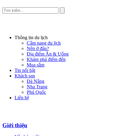
Thông tin du lịch
Cẩm nang du lịch
Nên ở đâu?
Địa điểm Ăn & Uống
Khám phá điểm đến
Mua sắm
Tin nổi bật
Khách sạn
Đà Nẵng
Nha Trang
Phú Quốc
Liên hệ
Giới thiệu