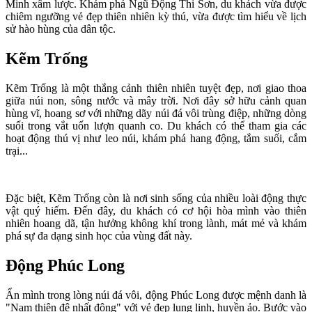
Minh xâm lược. Khám phá Ngũ Động Thi Sơn, du khách vừa được
chiêm ngưỡng vẻ đẹp thiên nhiên kỳ thú, vừa được tìm hiểu về lịch
sử hào hùng của dân tộc.
Kẽm Trống
Kẽm Trống là một thắng cảnh thiên nhiên tuyệt đẹp, nơi giao thoa
giữa núi non, sông nước và mây trời. Nơi đây sở hữu cảnh quan
hùng vĩ, hoang sơ với những dãy núi đá vôi trùng điệp, những dòng
suối trong vắt uốn lượn quanh co. Du khách có thể tham gia các
hoạt động thú vị như leo núi, khám phá hang động, tắm suối, cắm
trại...
Đặc biệt, Kẽm Trống còn là nơi sinh sống của nhiều loài động thực
vật quý hiếm. Đến đây, du khách có cơ hội hòa mình vào thiên
nhiên hoang dã, tận hưởng không khí trong lành, mát mẻ và khám
phá sự đa dạng sinh học của vùng đất này.
Động Phúc Long
Ẩn mình trong lòng núi đá vôi, động Phúc Long được mệnh danh là
"Nam thiên đệ nhất động" với vẻ đẹp lung linh, huyền ảo. Bước vào