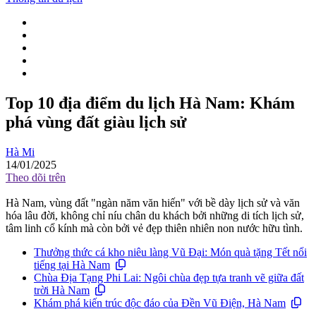
Top 10 địa điểm du lịch Hà Nam: Khám
phá vùng đất giàu lịch sử
Hà Mi
14/01/2025
Theo dõi trên
Hà Nam, vùng đất "ngàn năm văn hiến" với bề dày lịch sử và văn
hóa lâu đời, không chỉ níu chân du khách bởi những di tích lịch sử,
tâm linh cổ kính mà còn bởi vẻ đẹp thiên nhiên non nước hữu tình.
Thưởng thức cá kho niêu làng Vũ Đại: Món quà tặng Tết nổi
tiếng tại Hà Nam
Chùa Địa Tạng Phi Lai: Ngôi chùa đẹp tựa tranh vẽ giữa đất
trời Hà Nam
Khám phá kiến trúc độc đáo của Đền Vũ Điện, Hà Nam