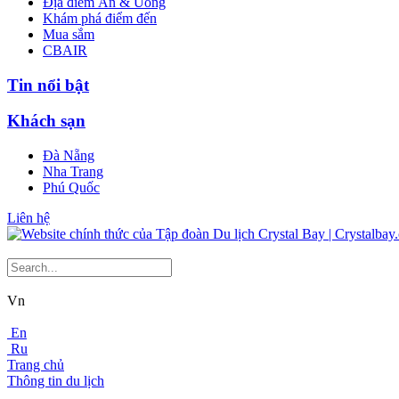
Địa điểm Ăn & Uống
Khám phá điểm đến
Mua sắm
CBAIR
Tin nổi bật
Khách sạn
Đà Nẵng
Nha Trang
Phú Quốc
Liên hệ
Vn
En
Ru
Trang chủ
Thông tin du lịch