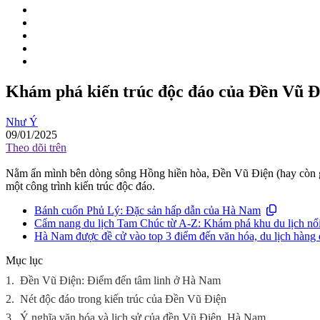
Khám phá kiến trúc độc đáo của Đền Vũ 
Như Ý
09/01/2025
Theo dõi trên
Nằm ẩn mình bên dòng sông Hồng hiền hòa, Đền Vũ Điện (hay còn gọi
một công trình kiến trúc độc đáo.
Bánh cuốn Phủ Lý: Đặc sản hấp dẫn của Hà Nam
Cẩm nang du lịch Tam Chúc từ A-Z: Khám phá khu du lịch nổ
Hà Nam được đề cử vào top 3 điểm đến văn hóa, du lịch hàng
Mục lục
1.
Đền Vũ Điện: Điểm đến tâm linh ở Hà Nam
2.
Nét độc đáo trong kiến trúc của Đền Vũ Điện
3.
Ý nghĩa văn hóa và lịch sử của đền Vũ Điện, Hà Nam