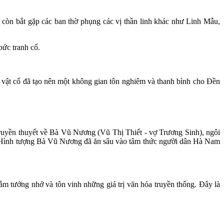
h còn bắt gặp các ban thờ phụng các vị thần linh khác như Linh Mẫu,
bức tranh cổ.
i vật cổ đã tạo nên một không gian tôn nghiêm và thanh bình cho Đền
ruyền thuyết về Bà Vũ Nương (Vũ Thị Thiết - vợ Trương Sinh), ngôi
ày. Hình tượng Bà Vũ Nương đã ăn sâu vào tâm thức người dân Hà Nam
m tưởng nhớ và tôn vinh những giá trị văn hóa truyền thống. Đây là