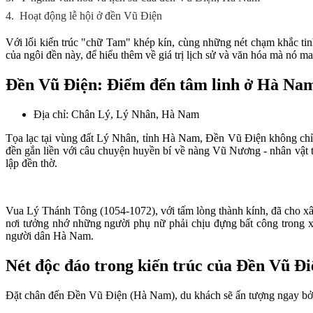
4.
Hoạt động lễ hội ở đền Vũ Điện
Với lối kiến trúc "chữ Tam" khép kín, cùng những nét chạm khắc ti
của ngôi đền này, để hiểu thêm về giá trị lịch sử và văn hóa mà nó ma
Đền Vũ Điện: Điểm đến tâm linh ở Hà Na
Địa chỉ: Chân Lý, Lý Nhân, Hà Nam
Tọa lạc tại vùng đất Lý Nhân, tỉnh Hà Nam, Đền Vũ Điện không chỉ đ
đền gắn liền với câu chuyện huyền bí về nàng Vũ Nương - nhân vật 
lập đền thờ.
Vua Lý Thánh Tông (1054-1072), với tấm lòng thành kính, đã cho xâ
nơi tưởng nhớ những người phụ nữ phải chịu đựng bất công trong xã
người dân Hà Nam.
Nét độc đáo trong kiến trúc của Đền Vũ Đi
Đặt chân đến Đền Vũ Điện (Hà Nam), du khách sẽ ấn tượng ngay bởi 