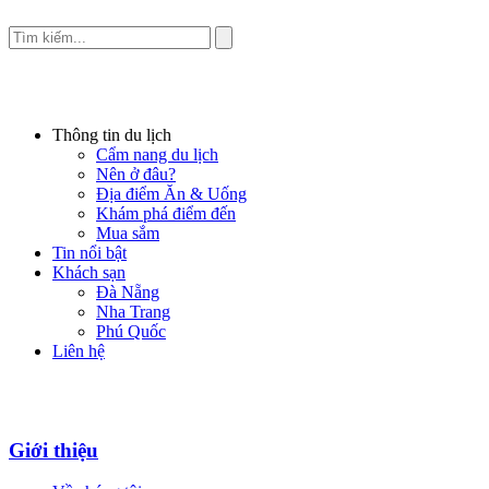
Thông tin du lịch
Cẩm nang du lịch
Nên ở đâu?
Địa điểm Ăn & Uống
Khám phá điểm đến
Mua sắm
Tin nổi bật
Khách sạn
Đà Nẵng
Nha Trang
Phú Quốc
Liên hệ
Giới thiệu