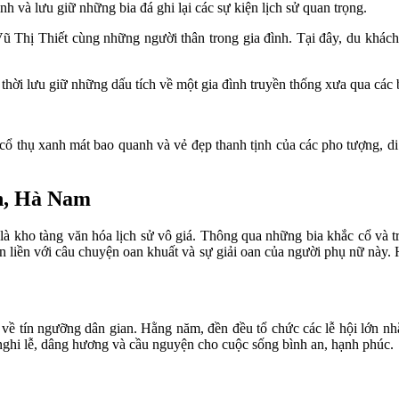
nh và lưu giữ những bia đá ghi lại các sự kiện lịch sử quan trọng.
Vũ Thị Thiết cùng những người thân trong gia đình. Tại đây, du khác
hời lưu giữ những dấu tích về một gia đình truyền thống xưa qua các 
 cổ thụ xanh mát bao quanh và vẻ đẹp thanh tịnh của các pho tượng, d
ện, Hà Nam
à kho tàng văn hóa lịch sử vô giá. Thông qua những bia khắc cổ và t
gắn liền với câu chuyện oan khuất và sự giải oan của người phụ nữ n
về tín ngưỡng dân gian. Hằng năm, đền đều tổ chức các lễ hội lớn nhằ
nghi lễ, dâng hương và cầu nguyện cho cuộc sống bình an, hạnh phúc.