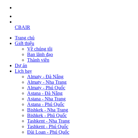
CBAIR
Trang chủ
Giới thiệu
Về chúng tôi
Ban lãnh đạo
Thành viên
Dự án
Lịch bay
Almaty - Đà Nẵng
Almaty - Nha Trang
Almaty - Phú Quốc
Astana - Đà Nẵng
Astana - Nha Trang
Astana - Phú Quốc
Bishkek - Nha Trang
Bishkek - Phú Quốc
Tashkent - Nha Trang
Tashkent - Phú Quốc
Đài Loan - Phú Quốc