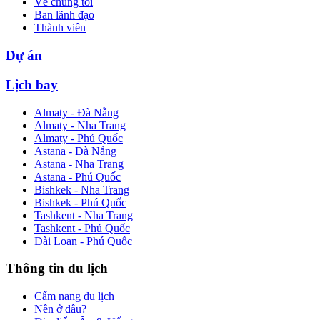
Về chúng tôi
Ban lãnh đạo
Thành viên
Dự án
Lịch bay
Almaty - Đà Nẵng
Almaty - Nha Trang
Almaty - Phú Quốc
Astana - Đà Nẵng
Astana - Nha Trang
Astana - Phú Quốc
Bishkek - Nha Trang
Bishkek - Phú Quốc
Tashkent - Nha Trang
Tashkent - Phú Quốc
Đài Loan - Phú Quốc
Thông tin du lịch
Cẩm nang du lịch
Nên ở đâu?