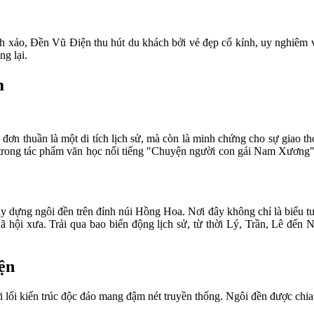
nh xảo, Đền Vũ Điện thu hút du khách bởi vẻ đẹp cổ kính, uy nghiêm v
ng lại.
m
ơn thuần là một di tích lịch sử, mà còn là minh chứng cho sự giao t
trong tác phẩm văn học nổi tiếng "Chuyện người con gái Nam Xương" 
y dựng ngôi đền trên đỉnh núi Hồng Hoa. Nơi đây không chỉ là biểu t
 hội xưa. Trải qua bao biến động lịch sử, từ thời Lý, Trần, Lê đến 
ện
lối kiến trúc độc đáo mang đậm nét truyền thống. Ngôi đền được chi