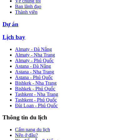
Về chúng tôi
Ban lãnh đạo
Thành viên
Dự án
Lịch bay
Almaty - Đà Nẵng
Almaty - Nha Trang
Almaty - Phú Quốc
Astana - Đà Nẵng
Astana - Nha Trang
Astana - Phú Quốc
Bishkek - Nha Trang
Bishkek - Phú Quốc
Tashkent - Nha Trang
Tashkent - Phú Quốc
Đài Loan - Phú Quốc
Thông tin du lịch
Cẩm nang du lịch
Nên ở đâu?