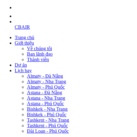
CBAIR
Trang chủ
Giới thiệu
Về chúng tôi
Ban lãnh đạo
Thành viên
Dự án
Lịch bay
Almaty - Đà Nẵng
Almaty - Nha Trang
Almaty - Phú Quốc
Astana - Đà Nẵng
Astana - Nha Trang
Astana - Phú Quốc
Bishkek - Nha Trang
Bishkek - Phú Quốc
Tashkent - Nha Trang
Tashkent - Phú Quốc
Đài Loan - Phú Quốc