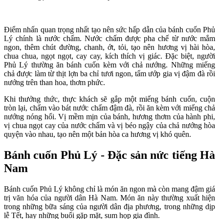
Điểm nhấn quan trọng nhất tạo nên sức hấp dẫn của bánh cuốn Phủ
Lý chính là nước chấm. Nước chấm được pha chế từ nước mắm
ngon, thêm chút đường, chanh, ớt, tỏi, tạo nên hương vị hài hòa,
chua chua, ngọt ngọt, cay cay, kích thích vị giác. Đặc biệt, người
Phủ Lý thường ăn bánh cuốn kèm với chả nướng. Những miếng
chả được làm từ thịt lợn ba chỉ tươi ngon, tẩm ướp gia vị đậm đà rồi
nướng trên than hoa, thơm phức.
Khi thưởng thức, thực khách sẽ gắp một miếng bánh cuốn, cuộn
tròn lại, chấm vào bát nước chấm đậm đà, rồi ăn kèm với miếng chả
nướng nóng hổi. Vị mềm mịn của bánh, hương thơm của hành phi,
vị chua ngọt cay của nước chấm và vị béo ngậy của chả nướng hòa
quyện vào nhau, tạo nên một bản hòa ca hương vị khó quên.
Bánh cuốn Phủ Lý - Đặc sản nức tiếng Hà
Nam
Bánh cuốn Phủ Lý không chỉ là món ăn ngon mà còn mang đậm giá
trị văn hóa của người dân Hà Nam. Món ăn này thường xuất hiện
trong những bữa sáng của người dân địa phương, trong những dịp
lễ Tết, hay những buổi gặp mặt, sum họp gia đình.