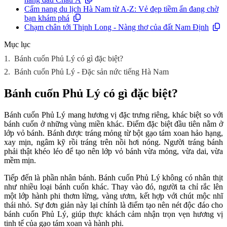
Cẩm nang du lịch Hà Nam từ A-Z: Vẻ đẹp tiềm ẩn đang chờ
bạn khám phá
Chạm chân tới Thịnh Long - Nàng thơ của đất Nam Định
Mục lục
1.
Bánh cuốn Phủ Lý có gì đặc biệt?
2.
Bánh cuốn Phủ Lý - Đặc sản nức tiếng Hà Nam
Bánh cuốn Phủ Lý có gì đặc biệt?
Bánh cuốn Phủ Lý mang hương vị đặc trưng riêng, khác biệt so với
bánh cuốn ở những vùng miền khác. Điểm đặc biệt đầu tiên nằm ở
lớp vỏ bánh. Bánh được tráng mỏng từ bột gạo tám xoan hảo hạng,
xay mịn, ngâm kỹ rồi tráng trên nồi hơi nóng. Người tráng bánh
phải thật khéo léo để tạo nên lớp vỏ bánh vừa mỏng, vừa dai, vừa
mềm mịn.
Tiếp đến là phần nhân bánh. Bánh cuốn Phủ Lý không có nhân thịt
như nhiều loại bánh cuốn khác. Thay vào đó, người ta chỉ rắc lên
một lớp hành phi thơm lừng, vàng ươm, kết hợp với chút mộc nhĩ
thái nhỏ. Sự đơn giản này lại chính là điểm tạo nên nét độc đáo cho
bánh cuốn Phủ Lý, giúp thực khách cảm nhận trọn vẹn hương vị
tinh tế của gạo tám xoan và hành phi.