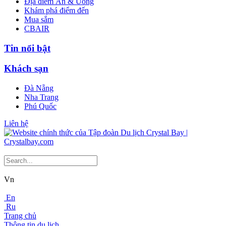
Địa điểm Ăn & Uống
Khám phá điểm đến
Mua sắm
CBAIR
Tin nổi bật
Khách sạn
Đà Nẵng
Nha Trang
Phú Quốc
Liên hệ
Vn
En
Ru
Trang chủ
Thông tin du lịch