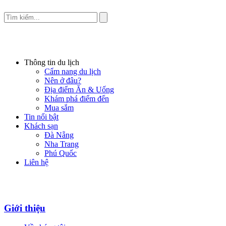
Thông tin du lịch
Cẩm nang du lịch
Nên ở đâu?
Địa điểm Ăn & Uống
Khám phá điểm đến
Mua sắm
Tin nổi bật
Khách sạn
Đà Nẵng
Nha Trang
Phú Quốc
Liên hệ
Giới thiệu