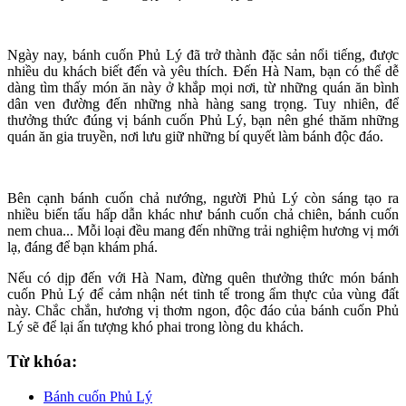
Ngày nay, bánh cuốn Phủ Lý đã trở thành đặc sản nổi tiếng, được
nhiều du khách biết đến và yêu thích. Đến Hà Nam, bạn có thể dễ
dàng tìm thấy món ăn này ở khắp mọi nơi, từ những quán ăn bình
dân ven đường đến những nhà hàng sang trọng. Tuy nhiên, để
thưởng thức đúng vị bánh cuốn Phủ Lý, bạn nên ghé thăm những
quán ăn gia truyền, nơi lưu giữ những bí quyết làm bánh độc đáo.
Bên cạnh bánh cuốn chả nướng, người Phủ Lý còn sáng tạo ra
nhiều biến tấu hấp dẫn khác như bánh cuốn chả chiên, bánh cuốn
nem chua... Mỗi loại đều mang đến những trải nghiệm hương vị mới
lạ, đáng để bạn khám phá.
Nếu có dịp đến với Hà Nam, đừng quên thưởng thức món bánh
cuốn Phủ Lý để cảm nhận nét tinh tế trong ẩm thực của vùng đất
này. Chắc chắn, hương vị thơm ngon, độc đáo của bánh cuốn Phủ
Lý sẽ để lại ấn tượng khó phai trong lòng du khách.
Từ khóa:
Bánh cuốn Phủ Lý