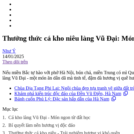
Thưởng thức cá kho niêu làng Vũ Đại: Món
Như Ý
14/01/2025
Theo dõi trên
Nếu miền Bắc tự hào với phở Hà Nội, bún chả, miền Trung có mì Quả
làng Vũ Đại - một món ăn dân dã mà tinh tế, đậm đà hương vị quê h
Chùa Địa Tạng Phi Lai: Ngôi chùa đẹp tựa tranh vẽ giữa đất t
Khám phá kiến trúc độc đáo của Đền Vũ Điện, Hà Nam
Bánh cuốn Phủ Lý: Đặc sản hấp dẫn của Hà Nam
Mục lục
1.
Cá kho làng Vũ Đại - Món ngon từ đất học
2.
Bí quyết làm nên hương vị độc đáo
3.
Thưởng thức cá kho niêu - Trải nghiệm hương vị khó quên