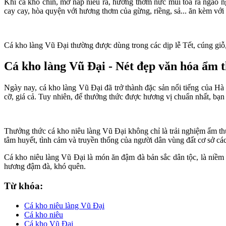
Khi cá kho chín, mở nắp niêu ra, hương thơm nức mũi tỏa ra ngào ng
cay cay, hòa quyện với hương thơm của gừng, riềng, sả... ăn kèm với 
Cá kho làng Vũ Đại thường được dùng trong các dịp lễ Tết, cúng giỗ
Cá kho làng Vũ Đại - Nét đẹp văn hóa ẩm t
Ngày nay, cá kho làng Vũ Đại đã trở thành đặc sản nổi tiếng của Hà
cỡ, giá cả. Tuy nhiên, để thưởng thức được hương vị chuẩn nhất, bạn 
Thưởng thức cá kho niêu làng Vũ Đại không chỉ là trải nghiệm ẩm th
tâm huyết, tình cảm và truyền thống của người dân vùng đất cơ sở c
Cá kho niêu làng Vũ Đại là món ăn đậm đà bản sắc dân tộc, là ni
hương đậm đà, khó quên.
Từ khóa:
Cá kho niêu làng Vũ Đại
Cá kho niêu
Cá kho Vũ Đại