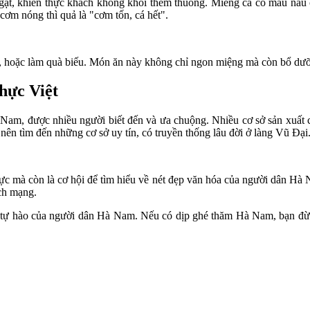
ạt, khiến thực khách không khỏi thèm thuồng. Miếng cá có màu nâu cá
cơm nóng thì quả là "cơm tốn, cá hết".
, hoặc làm quà biếu. Món ăn này không chỉ ngon miệng mà còn bổ dưỡn
hực Việt
 Nam, được nhiều người biết đến và ưa chuộng. Nhiều cơ sở sản xuất 
nên tìm đến những cơ sở uy tín, có truyền thống lâu đời ở làng Vũ Đại
ực mà còn là cơ hội để tìm hiểu về nét đẹp văn hóa của người dân Hà
ách mạng.
ềm tự hào của người dân Hà Nam. Nếu có dịp ghé thăm Hà Nam, bạn đừ