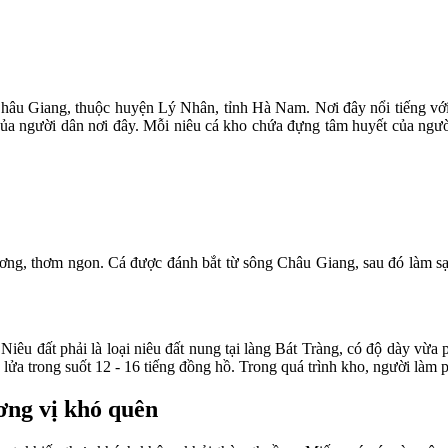
u Giang, thuộc huyện Lý Nhân, tỉnh Hà Nam. Nơi đây nổi tiếng với n
a người dân nơi đây. Mỗi niêu cá kho chứa đựng tâm huyết của người l
xương, thơm ngon. Cá được đánh bắt từ sông Châu Giang, sau đó làm sạch
Niêu đất phải là loại niêu đất nung tại làng Bát Tràng, có độ dày vừ
hỏ lửa trong suốt 12 - 16 tiếng đồng hồ. Trong quá trình kho, người l
ơng vị khó quên