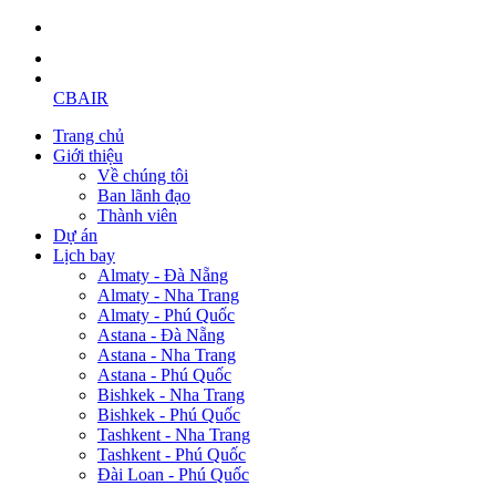
CBAIR
Trang chủ
Giới thiệu
Về chúng tôi
Ban lãnh đạo
Thành viên
Dự án
Lịch bay
Almaty - Đà Nẵng
Almaty - Nha Trang
Almaty - Phú Quốc
Astana - Đà Nẵng
Astana - Nha Trang
Astana - Phú Quốc
Bishkek - Nha Trang
Bishkek - Phú Quốc
Tashkent - Nha Trang
Tashkent - Phú Quốc
Đài Loan - Phú Quốc