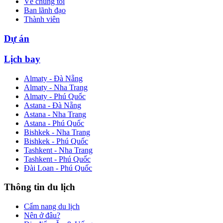
Về chúng tôi
Ban lãnh đạo
Thành viên
Dự án
Lịch bay
Almaty - Đà Nẵng
Almaty - Nha Trang
Almaty - Phú Quốc
Astana - Đà Nẵng
Astana - Nha Trang
Astana - Phú Quốc
Bishkek - Nha Trang
Bishkek - Phú Quốc
Tashkent - Nha Trang
Tashkent - Phú Quốc
Đài Loan - Phú Quốc
Thông tin du lịch
Cẩm nang du lịch
Nên ở đâu?