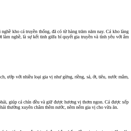
ghề kho cá truyền thống, đã có từ hàng trăm năm nay. Cá kho làng
àm nghề, là sự kết tinh giữa bí quyết gia truyền và tình yêu với ẩm
, ướp với nhiều loại gia vị như gừng, riềng, sả, ớt, tiêu, nước mắm,
a phải, giúp cá chín đều và giữ được hương vị thơm ngon. Cá được xếp
àm phải thường xuyên châm thêm nước, nêm nếm gia vị cho vừa ăn.