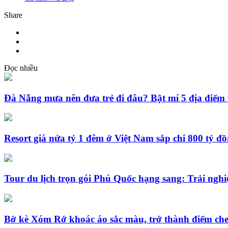
Share
Đọc nhiều
Đà Nẵng mưa nên đưa trẻ đi đâu? Bật mí 5 địa điểm 
Resort giá nửa tỷ 1 đêm ở Việt Nam sắp chi 800 tỷ đ
Tour du lịch trọn gói Phú Quốc hạng sang: Trải nghi
Bờ kè Xóm Rớ khoác áo sắc màu, trở thành điểm che