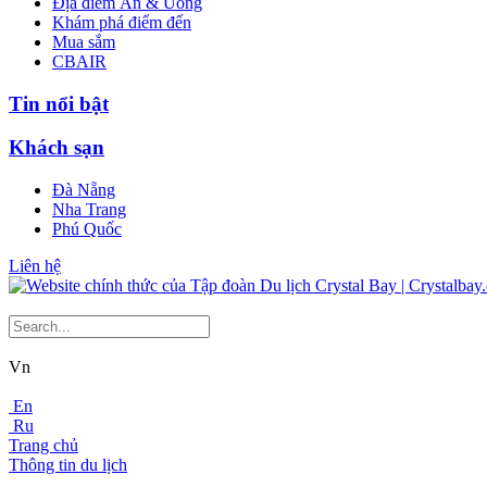
Địa điểm Ăn & Uống
Khám phá điểm đến
Mua sắm
CBAIR
Tin nổi bật
Khách sạn
Đà Nẵng
Nha Trang
Phú Quốc
Liên hệ
Vn
En
Ru
Trang chủ
Thông tin du lịch