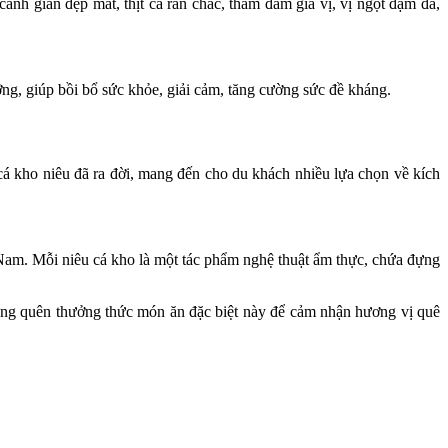
nh gián đẹp mắt, thịt cá rắn chắc, thấm đẫm gia vị, vị ngọt đậm đà,
g, giúp bồi bổ sức khỏe, giải cảm, tăng cường sức đề kháng.
cá kho niêu đã ra đời, mang đến cho du khách nhiều lựa chọn về kích
.
 Nam. Mỗi niêu cá kho là một tác phẩm nghệ thuật ẩm thực, chứa đựng
ng quên thưởng thức món ăn đặc biệt này để cảm nhận hương vị quê