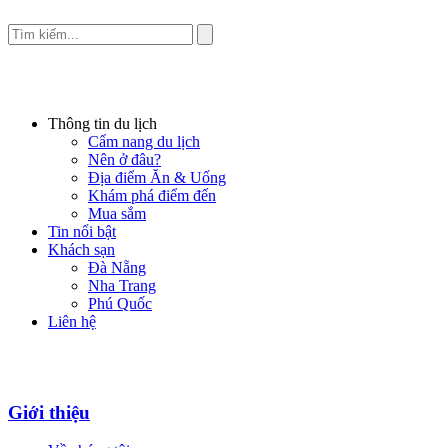
Thông tin du lịch
Cẩm nang du lịch
Nên ở đâu?
Địa điểm Ăn & Uống
Khám phá điểm đến
Mua sắm
Tin nổi bật
Khách sạn
Đà Nẵng
Nha Trang
Phú Quốc
Liên hệ
Giới thiệu