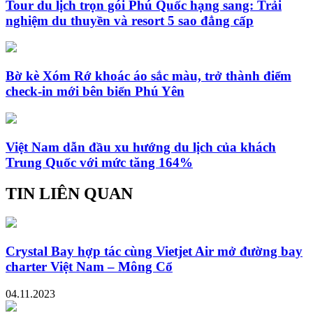
Tour du lịch trọn gói Phú Quốc hạng sang: Trải
nghiệm du thuyền và resort 5 sao đẳng cấp
Bờ kè Xóm Rớ khoác áo sắc màu, trở thành điểm
check-in mới bên biển Phú Yên
Việt Nam dẫn đầu xu hướng du lịch của khách
Trung Quốc với mức tăng 164%
TIN LIÊN QUAN
Crystal Bay hợp tác cùng Vietjet Air mở đường bay
charter Việt Nam – Mông Cổ
04.11.2023