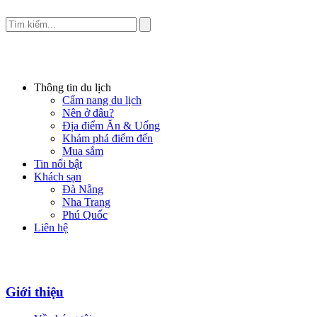
Thông tin du lịch
Cẩm nang du lịch
Nên ở đâu?
Địa điểm Ăn & Uống
Khám phá điểm đến
Mua sắm
Tin nổi bật
Khách sạn
Đà Nẵng
Nha Trang
Phú Quốc
Liên hệ
Giới thiệu