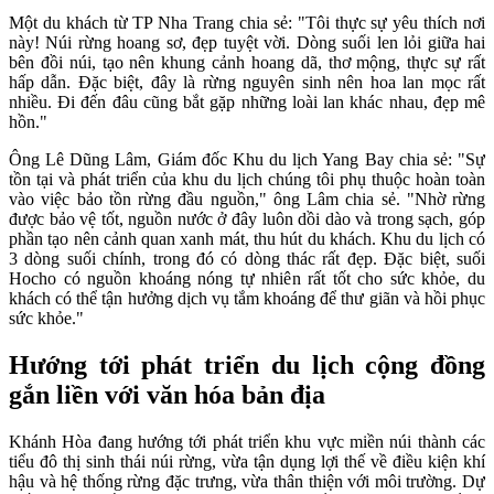
Một du khách từ TP Nha Trang chia sẻ: "Tôi thực sự yêu thích nơi
này! Núi rừng hoang sơ, đẹp tuyệt vời. Dòng suối len lỏi giữa hai
bên đồi núi, tạo nên khung cảnh hoang dã, thơ mộng, thực sự rất
hấp dẫn. Đặc biệt, đây là rừng nguyên sinh nên hoa lan mọc rất
nhiều. Đi đến đâu cũng bắt gặp những loài lan khác nhau, đẹp mê
hồn."
Ông Lê Dũng Lâm, Giám đốc Khu du lịch Yang Bay chia sẻ: "Sự
tồn tại và phát triển của khu du lịch chúng tôi phụ thuộc hoàn toàn
vào việc bảo tồn rừng đầu nguồn," ông Lâm chia sẻ. "Nhờ rừng
được bảo vệ tốt, nguồn nước ở đây luôn dồi dào và trong sạch, góp
phần tạo nên cảnh quan xanh mát, thu hút du khách. Khu du lịch có
3 dòng suối chính, trong đó có dòng thác rất đẹp. Đặc biệt, suối
Hocho có nguồn khoáng nóng tự nhiên rất tốt cho sức khỏe, du
khách có thể tận hưởng dịch vụ tắm khoáng để thư giãn và hồi phục
sức khỏe."
Hướng tới phát triển du lịch cộng đồng
gắn liền với văn hóa bản địa
Khánh Hòa đang hướng tới phát triển khu vực miền núi thành các
tiểu đô thị sinh thái núi rừng, vừa tận dụng lợi thế về điều kiện khí
hậu và hệ thống rừng đặc trưng, vừa thân thiện với môi trường. Dự