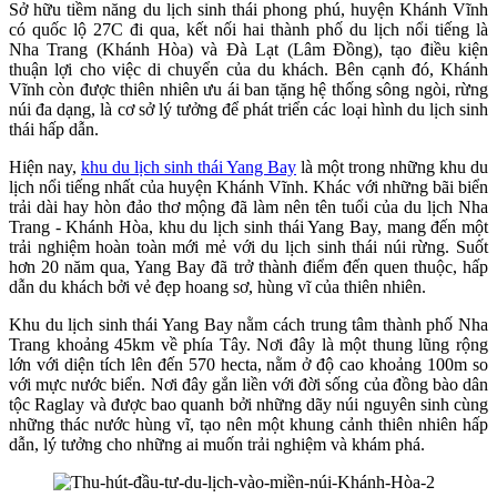
Sở hữu tiềm năng du lịch sinh thái phong phú, huyện Khánh Vĩnh
có quốc lộ 27C đi qua, kết nối hai thành phố du lịch nổi tiếng là
Nha Trang (Khánh Hòa) và Đà Lạt (Lâm Đồng), tạo điều kiện
thuận lợi cho việc di chuyển của du khách. Bên cạnh đó, Khánh
Vĩnh còn được thiên nhiên ưu ái ban tặng hệ thống sông ngòi, rừng
núi đa dạng, là cơ sở lý tưởng để phát triển các loại hình du lịch sinh
thái hấp dẫn.
Hiện nay,
khu du lịch sinh thái Yang Bay
là một trong những khu du
lịch nổi tiếng nhất của huyện Khánh Vĩnh. Khác với những bãi biển
trải dài hay hòn đảo thơ mộng đã làm nên tên tuổi của du lịch Nha
Trang - Khánh Hòa, khu du lịch sinh thái Yang Bay, mang đến một
trải nghiệm hoàn toàn mới mẻ với du lịch sinh thái núi rừng. Suốt
hơn 20 năm qua, Yang Bay đã trở thành điểm đến quen thuộc, hấp
dẫn du khách bởi vẻ đẹp hoang sơ, hùng vĩ của thiên nhiên.
Khu du lịch sinh thái Yang Bay nằm cách trung tâm thành phố Nha
Trang khoảng 45km về phía Tây. Nơi đây là một thung lũng rộng
lớn với diện tích lên đến 570 hecta, nằm ở độ cao khoảng 100m so
với mực nước biển. Nơi đây gắn liền với đời sống của đồng bào dân
tộc Raglay và được bao quanh bởi những dãy núi nguyên sinh cùng
những thác nước hùng vĩ, tạo nên một khung cảnh thiên nhiên hấp
dẫn, lý tưởng cho những ai muốn trải nghiệm và khám phá.