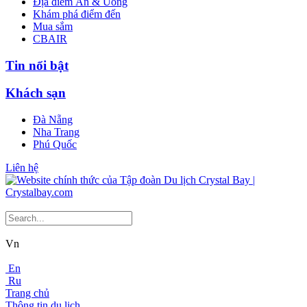
Địa điểm Ăn & Uống
Khám phá điểm đến
Mua sắm
CBAIR
Tin nổi bật
Khách sạn
Đà Nẵng
Nha Trang
Phú Quốc
Liên hệ
Vn
En
Ru
Trang chủ
Thông tin du lịch