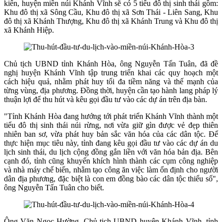
kiến, huyện miền núi Khánh Vĩnh sẽ có 5 tiểu đô thị sinh thái gồm:
Khu đô thị xã Sông Cầu, Khu đô thị xã Sơn Thái - Liên Sang, Khu
đô thị xã Khánh Thượng, Khu đô thị xã Khánh Trung và Khu đô thị
xã Khánh Hiệp.
Chủ tịch UBND tỉnh Khánh Hòa, ông Nguyễn Tấn Tuân, đã đề
nghị huyện Khánh Vĩnh tập trung triển khai các quy hoạch một
cách hiệu quả, nhằm phát huy tối đa tiềm năng và thế mạnh của
từng vùng, địa phương. Đồng thời, huyện cần tạo hành lang pháp lý
thuận lợi để thu hút và kêu gọi đầu tư vào các dự án trên địa bàn.
"Tỉnh Khánh Hòa đang hướng tới phát triển Khánh Vĩnh thành một
tiểu đô thị sinh thái núi rừng, nơi vừa giữ gìn được vẻ đẹp thiên
nhiên ban sơ, vừa phát huy bản sắc văn hóa của các dân tộc. Để
thực hiện mục tiêu này, tỉnh đang kêu gọi đầu tư vào các dự án du
lịch sinh thái, du lịch cộng đồng gắn liền với văn hóa bản địa. Bên
cạnh đó, tỉnh cũng khuyến khích hình thành các cụm công nghiệp
và nhà máy chế biến, nhằm tạo công ăn việc làm ổn định cho người
dân địa phương, đặc biệt là con em đồng bào các dân tộc thiểu số",
ông Nguyễn Tấn Tuân cho biết.
Ông Văn Ngọc Hường, Chủ tịch UBND huyện Khánh Vĩnh, tỉnh