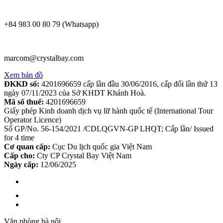
+84 983 00 80 79 (Whatsapp)
marcom@crystalbay.com
Xem bản đồ
ĐKKD số:
4201696659 cấp lần đầu 30/06/2016, cấp đổi lần thứ 13
ngày 07/11/2023 của Sở KHDT Khánh Hoà.
Mã số thuế:
4201696659
Giấy phép Kinh doanh dịch vụ lữ hành quốc tế (International Tour
Operator Licence)
Số GP/No. 56-154/2021 /CDLQGVN-GP LHQT; Cấp lần/ Issued
for 4 time
Cơ quan cấp:
Cục Du lịch quốc gia Việt Nam
Cấp cho:
Cty CP Crystal Bay Việt Nam
Ngày cấp:
12/06/2025
Văn phòng hà nội