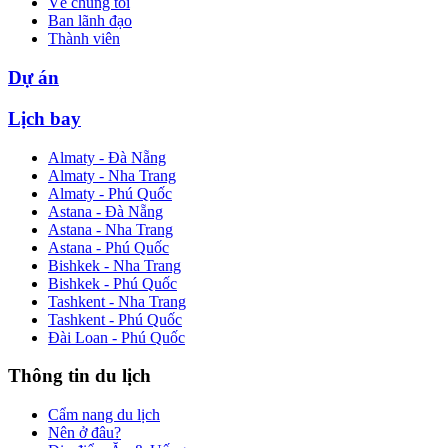
Về chúng tôi
Ban lãnh đạo
Thành viên
Dự án
Lịch bay
Almaty - Đà Nẵng
Almaty - Nha Trang
Almaty - Phú Quốc
Astana - Đà Nẵng
Astana - Nha Trang
Astana - Phú Quốc
Bishkek - Nha Trang
Bishkek - Phú Quốc
Tashkent - Nha Trang
Tashkent - Phú Quốc
Đài Loan - Phú Quốc
Thông tin du lịch
Cẩm nang du lịch
Nên ở đâu?