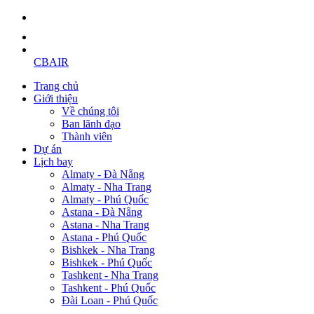
CBAIR
Trang chủ
Giới thiệu
Về chúng tôi
Ban lãnh đạo
Thành viên
Dự án
Lịch bay
Almaty - Đà Nẵng
Almaty - Nha Trang
Almaty - Phú Quốc
Astana - Đà Nẵng
Astana - Nha Trang
Astana - Phú Quốc
Bishkek - Nha Trang
Bishkek - Phú Quốc
Tashkent - Nha Trang
Tashkent - Phú Quốc
Đài Loan - Phú Quốc