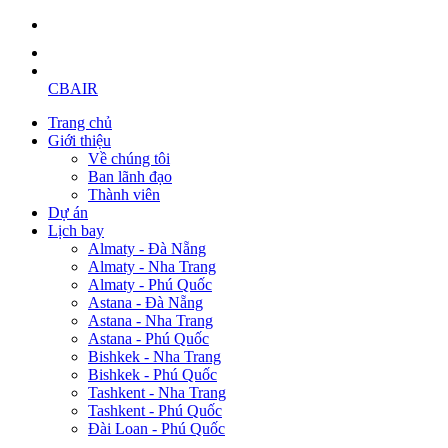
CBAIR
Trang chủ
Giới thiệu
Về chúng tôi
Ban lãnh đạo
Thành viên
Dự án
Lịch bay
Almaty - Đà Nẵng
Almaty - Nha Trang
Almaty - Phú Quốc
Astana - Đà Nẵng
Astana - Nha Trang
Astana - Phú Quốc
Bishkek - Nha Trang
Bishkek - Phú Quốc
Tashkent - Nha Trang
Tashkent - Phú Quốc
Đài Loan - Phú Quốc