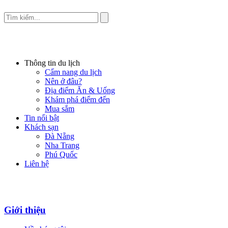
Thông tin du lịch
Cẩm nang du lịch
Nên ở đâu?
Địa điểm Ăn & Uống
Khám phá điểm đến
Mua sắm
Tin nổi bật
Khách sạn
Đà Nẵng
Nha Trang
Phú Quốc
Liên hệ
Giới thiệu