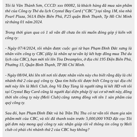
Tôi là Văn Thành Sơn, CCCD: xxx 00082, là khách hàng đã mua sản phẩm
thẻ của Công ty Thẻ du lịch Crystal Bay Card (“CBC”) tại tầng 1M, tòa nhà
Pearl Plaza, 561A Điện Biên Phủ, P.25 quận Bình Thạnh, Tp Hồ Chí Minh
từ tháng 01 năm 2024.
Trong thời gian qua có 1 số vấn đề chưa ổn tôi muốn đóng góp ý kiến với
công ty:
- Ngày 07/4/2024, tôi nhận được cuộc gọi từ bạn Phạm Đình Đức xưng là
nhân viên công ty CBC (đây là nhân sự tư vấn ký kết hợp đồng mua Thẻ du
lịch của CBC), bạn mời tôi lên Tòa Dreamplex, ở địa chỉ 195 Điện Biên Phủ,
Phường 15, Quận Bình Thạnh, TP Hồ Chí Minh.
- Ngày 08/04, khi lên tới nơi tôi được nhân viên này cho biết rằng đây là chi
nhánh thứ 2 của quý công ty. Qua tìm hiểu tôi được biết Công ty tại địa chỉ
mới này lên là Meli Club, ông Vũ Duy Tùng là người từng kí kết HD với tôi
tại Crystal Bay Card cũng là người đại diện pháp lý tại cơ sở mới này, đồng
thời tên công ty này (Meli Club) cũng tương đồng với tên 1 sản phẩm của
quý công ty.
Sau đó, bạn Phạm Đình Đức và bà Trần Thị Thu có tư vấn tôi tham gia sản
phẩm mới của CBC, và tôi đã thanh toán trước 5,000,000 VND đặt cọc
Tôi
gửi đơn này mong quý công ty xác nhận giúp tôi về thông tin công ty Meli
club có phải chi nhánh thứ 2 của CBC hay không?