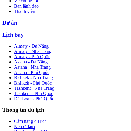
Về chúng tôi
Ban lãnh đạo
Thành viên
Dự án
Lịch bay
Almaty - Đà Nẵng
Almaty - Nha Trang
Almaty - Phú Quốc
Astana - Đà Nẵng
Astana - Nha Trang
Astana - Phú Quốc
Bishkek - Nha Trang
Bishkek - Phú Quốc
Tashkent - Nha Trang
Tashkent - Phú Quốc
Đài Loan - Phú Quốc
Thông tin du lịch
Cẩm nang du lịch
Nên ở đâu?