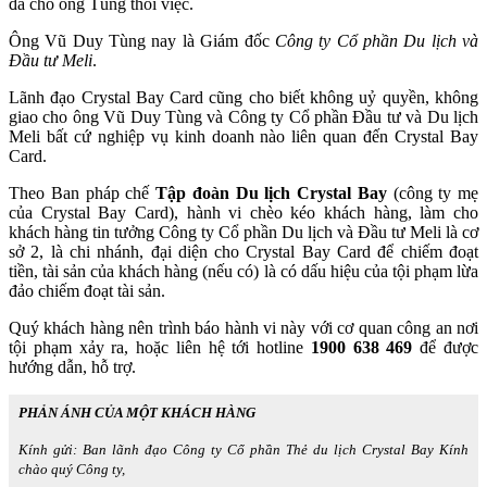
đã cho ông Tùng thôi việc.
Ông Vũ Duy Tùng nay là Giám đốc
Công ty Cổ phần Du lịch và
Đầu tư Meli
.
Lãnh đạo Crystal Bay Card cũng cho biết không uỷ quyền, không
giao cho ông Vũ Duy Tùng và Công ty Cổ phần Đầu tư và Du lịch
Meli bất cứ nghiệp vụ kinh doanh nào liên quan đến Crystal Bay
Card.
Theo Ban pháp chế
Tập đoàn Du lịch Crystal Bay
(công ty mẹ
của Crystal Bay Card), hành vi chèo kéo khách hàng, làm cho
khách hàng tin tưởng Công ty Cổ phần Du lịch và Đầu tư Meli là cơ
sở 2, là chi nhánh, đại diện cho Crystal Bay Card để chiếm đoạt
tiền, tài sản của khách hàng (nếu có) là có dấu hiệu của tội phạm lừa
đảo chiếm đoạt tài sản.
Quý khách hàng nên trình báo hành vi này với cơ quan công an nơi
tội phạm xảy ra, hoặc liên hệ tới hotline
1900 638 469
để được
hướng dẫn, hỗ trợ.
PHẢN ÁNH CỦA MỘT KHÁCH HÀNG
Kính gửi: Ban lãnh đạo Công ty Cổ phần Thẻ du lịch Crystal Bay
Kính
chào quý Công ty,