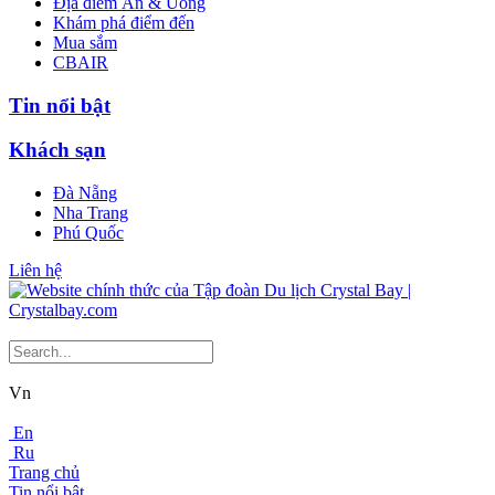
Địa điểm Ăn & Uống
Khám phá điểm đến
Mua sắm
CBAIR
Tin nổi bật
Khách sạn
Đà Nẵng
Nha Trang
Phú Quốc
Liên hệ
Vn
En
Ru
Trang chủ
Tin nổi bật