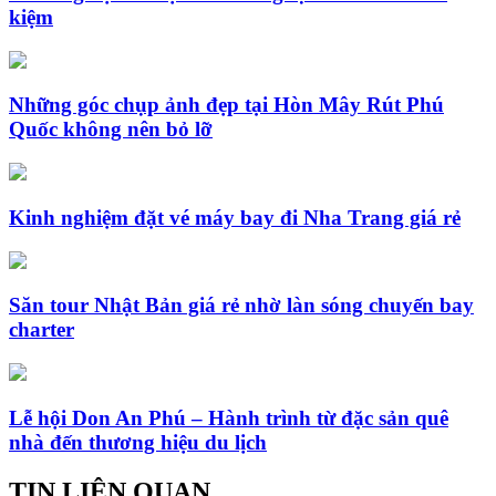
kiệm
Những góc chụp ảnh đẹp tại Hòn Mây Rút Phú
Quốc không nên bỏ lỡ
Kinh nghiệm đặt vé máy bay đi Nha Trang giá rẻ
Săn tour Nhật Bản giá rẻ nhờ làn sóng chuyến bay
charter
Lễ hội Don An Phú – Hành trình từ đặc sản quê
nhà đến thương hiệu du lịch
TIN LIÊN QUAN