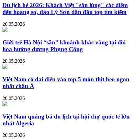
Du lịch hè 2026: Khách Việt "săn lùng" các điểm
đến hoang sơ, đảo Lý Sơn dẫn đầu top tìm kiếm
20.05.2026
Giới trẻ Hà Nội “săn” khoảnh khắc vàng tại đồi
hoa hướng dương Phụng Công
20.05.2026
Việt Nam có đại diện vào top 5 món thịt heo ngon
nhất châu Á
20.05.2026
Việt Nam quảng bá du lịch tại hội chợ quốc tế lớn
nhất Algeria
20.05.2026