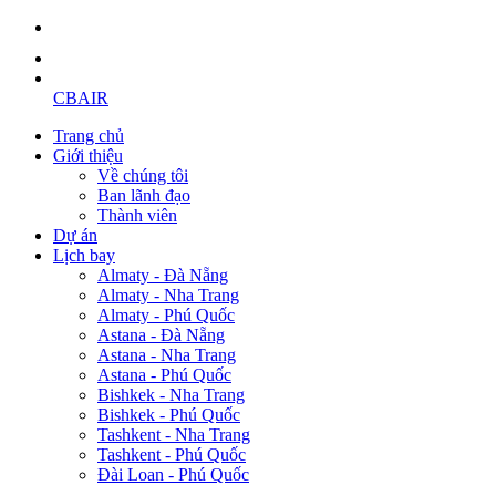
CBAIR
Trang chủ
Giới thiệu
Về chúng tôi
Ban lãnh đạo
Thành viên
Dự án
Lịch bay
Almaty - Đà Nẵng
Almaty - Nha Trang
Almaty - Phú Quốc
Astana - Đà Nẵng
Astana - Nha Trang
Astana - Phú Quốc
Bishkek - Nha Trang
Bishkek - Phú Quốc
Tashkent - Nha Trang
Tashkent - Phú Quốc
Đài Loan - Phú Quốc