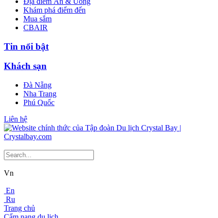
Địa điểm Ăn & Uống
Khám phá điểm đến
Mua sắm
CBAIR
Tin nổi bật
Khách sạn
Đà Nẵng
Nha Trang
Phú Quốc
Liên hệ
Vn
En
Ru
Trang chủ
Cẩm nang du lịch