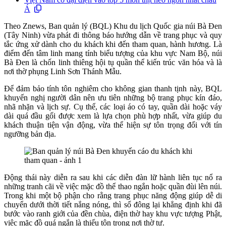
Á
Theo Znews, Ban quản lý (BQL) Khu du lịch Quốc gia núi Bà Đen
(Tây Ninh) vừa phát đi thông báo hướng dẫn về trang phục và quy
tắc ứng xử dành cho du khách khi đến tham quan, hành hương. Là
điểm đến tâm linh mang tính biểu tượng của khu vực Nam Bộ, núi
Bà Đen là chốn linh thiêng hội tụ quần thể kiến trúc văn hóa và là
nơi thờ phụng Linh Sơn Thánh Mẫu.
Để đảm bảo tính tôn nghiêm cho không gian thanh tịnh này, BQL
khuyến nghị người dân nên ưu tiên những bộ trang phục kín đáo,
nhã nhặn và lịch sự. Cụ thể, các loại áo có tay, quần dài hoặc váy
dài quá đầu gối được xem là lựa chọn phù hợp nhất, vừa giúp du
khách thuận tiện vận động, vừa thể hiện sự tôn trọng đối với tín
ngưỡng bản địa.
Động thái này diễn ra sau khi các diễn đàn lữ hành liên tục nổ ra
những tranh cãi về việc mặc đồ thể thao ngắn hoặc quần đùi lên núi.
Trong khi một bộ phận cho rằng trang phục năng động giúp dễ di
chuyển dưới thời tiết nắng nóng, thì số đông lại khẳng định khi đã
bước vào ranh giới của đền chùa, điện thờ hay khu vực tượng Phật,
việc mặc đồ quá ngắn là thiếu tôn trọng nơi thờ tự.