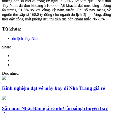
những con số biết đi trong kỳ nghỉ lễ 30/4 - 1/5 vừa qua. Toàn tỉnh
Tây Ninh đã đón khoảng 210.000 lượt khách, đạt mức tăng trưởng
ấn tượng 61,5% so với cùng kỳ năm trước. Chỉ số này mang về
nguồn thu xấp xỉ 168,8 tỷ đồng cho ngành du lịch địa phương, đồng
thời đẩy công suất phòng lưu trú trên địa bàn chạm mức 70-75%.
Từ khóa:
du lịch Tây Ninh
Share
Đọc nhiều
Kinh nghiệm đặt vé máy bay đi Nha Trang giá rẻ
Săn tour Nhật Bản giá rẻ nhờ làn sóng chuyến bay