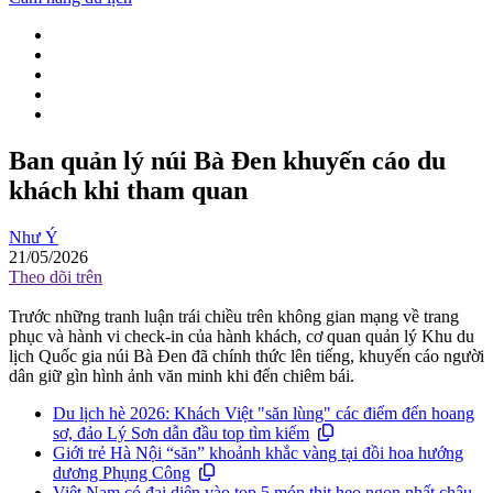
Ban quản lý núi Bà Đen khuyến cáo du
khách khi tham quan
Như Ý
21/05/2026
Theo dõi trên
Trước những tranh luận trái chiều trên không gian mạng về trang
phục và hành vi check-in của hành khách, cơ quan quản lý Khu du
lịch Quốc gia núi Bà Đen đã chính thức lên tiếng, khuyến cáo người
dân giữ gìn hình ảnh văn minh khi đến chiêm bái.
Du lịch hè 2026: Khách Việt "săn lùng" các điểm đến hoang
sơ, đảo Lý Sơn dẫn đầu top tìm kiếm
Giới trẻ Hà Nội “săn” khoảnh khắc vàng tại đồi hoa hướng
dương Phụng Công
Việt Nam có đại diện vào top 5 món thịt heo ngon nhất châu