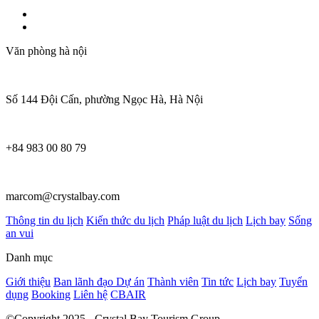
Văn phòng hà nội
Số 144 Đội Cấn, phường Ngọc Hà, Hà Nội
+84 983 00 80 79
marcom@crystalbay.com
Thông tin du lịch
Kiến thức du lịch
Pháp luật du lịch
Lịch bay
Sống
an vui
Danh mục
Giới thiệu
Ban lãnh đạo
Dự án
Thành viên
Tin tức
Lịch bay
Tuyển
dụng
Booking
Liên hệ
CBAIR
©Copyright 2025 - Crystal Bay Tourism Group