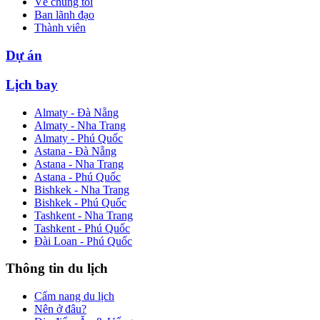
Về chúng tôi
Ban lãnh đạo
Thành viên
Dự án
Lịch bay
Almaty - Đà Nẵng
Almaty - Nha Trang
Almaty - Phú Quốc
Astana - Đà Nẵng
Astana - Nha Trang
Astana - Phú Quốc
Bishkek - Nha Trang
Bishkek - Phú Quốc
Tashkent - Nha Trang
Tashkent - Phú Quốc
Đài Loan - Phú Quốc
Thông tin du lịch
Cẩm nang du lịch
Nên ở đâu?