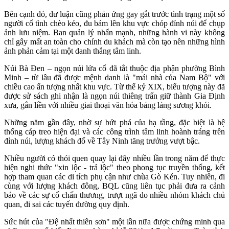
Bên cạnh đó, dư luận cũng phản ứng gay gắt trước tình trạng một số
người cố tình chèo kéo, đu bám lên khu vực chóp đỉnh núi để chụp
ảnh lưu niệm. Ban quản lý nhấn mạnh, những hành vi này không
chỉ gây mất an toàn cho chính du khách mà còn tạo nên những hình
ảnh phản cảm tại một danh thắng tâm linh.
Núi Bà Đen – ngọn núi lửa cổ đã tắt thuộc địa phận phường Bình
Minh – từ lâu đã được mệnh danh là "mái nhà của Nam Bộ" với
chiều cao ấn tượng nhất khu vực. Từ thế kỷ XIX, biểu tượng này đã
được sử sách ghi nhận là ngọn núi thiêng trấn giữ thành Gia Định
xưa, gắn liền với nhiều giai thoại văn hóa bảng lảng sương khói.
Những năm gần đây, nhờ sự bứt phá của hạ tầng, đặc biệt là hệ
thống cáp treo hiện đại và các công trình tâm linh hoành tráng trên
đỉnh núi, lượng khách đổ về Tây Ninh tăng trưởng vượt bậc.
Nhiều người có thói quen quay lại đây nhiều lần trong năm để thực
hiện nghi thức "xin lộc - trả lộc" theo phong tục truyền thống, kết
hợp tham quan các di tích phụ cận như chùa Gò Kén. Tuy nhiên, đi
cùng với lượng khách đông, BQL cũng liên tục phải đưa ra cảnh
báo về các sự cố chấn thương, trượt ngã do nhiều nhóm khách chủ
quan, đi sai các tuyến đường quy định.
Sức hút của "Đệ nhất thiên sơn" một lần nữa được chứng minh qua