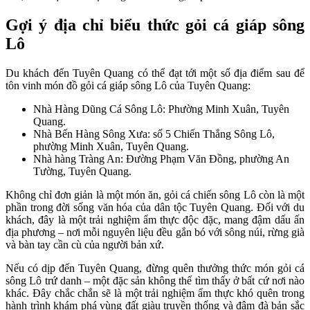
Gợi ý địa chỉ biểu thức gỏi cá giáp sông
Lô
Du khách đến Tuyên Quang có thể đạt tới một số địa điểm sau để
tôn vinh món đồ gỏi cá giáp sông Lô của Tuyên Quang:
Nhà Hàng Dũng Cá Sông Lô: Phường Minh Xuân, Tuyên
Quang.
Nhà Bến Hàng Sông Xưa: số 5 Chiến Thắng Sông Lô,
phường Minh Xuân, Tuyên Quang.
Nhà hàng Tràng An: Đường Phạm Văn Đồng, phường An
Tường, Tuyên Quang.
Không chỉ đơn giản là một món ăn, gỏi cá chiến sông Lô còn là một
phần trong đời sống văn hóa của dân tộc Tuyên Quang. Đối với du
khách, đây là một trải nghiệm ẩm thực độc đặc, mang đậm dấu ấn
địa phương – nơi mỗi nguyên liệu đều gắn bó với sông núi, rừng già
và bàn tay cần cù của người bản xứ.
Nếu có dịp đến Tuyên Quang, đừng quên thưởng thức món gỏi cá
sông Lô trứ danh – một đặc sản không thể tìm thấy ở bất cứ nơi nào
khác. Đây chắc chắn sẽ là một trải nghiệm ẩm thực khó quên trong
hành trình khám phá vùng đất giàu truyền thống và đậm đà bản sắc