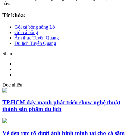
này.
Từ khóa:
Gỏi cá bỗng sông Lô
Gỏi cá bỗng
Ẩm thực Tuyên Quang
Du lịch Tuyên Quang
Share
Đọc nhiều
TP.HCM đẩy mạnh phát triển show nghệ thuật
thành sản phẩm du lịch
Vẻ đẹp rực rỡ dưới ánh bình minh tại chợ cá sầm