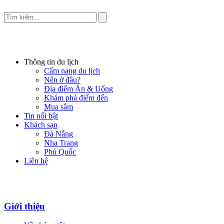
Thông tin du lịch
Cẩm nang du lịch
Nên ở đâu?
Địa điểm Ăn & Uống
Khám phá điểm đến
Mua sắm
Tin nổi bật
Khách sạn
Đà Nẵng
Nha Trang
Phú Quốc
Liên hệ
Giới thiệu