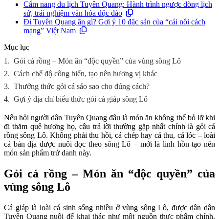
Cẩm nang du lịch Tuyên Quang: Hành trình ngược dòng lịch
sử, trải nghiệm văn hóa độc đáo
Đi Tuyên Quang ăn gì? Gợi ý 10 đặc sản của “cái nôi cách
mạng” Việt Nam
Mục lục
1.
Gỏi cá rồng – Món ăn “độc quyền” của vùng sông Lô
2.
Cách chế độ công biến, tạo nên hương vị khác
3.
Thưởng thức gỏi cá sáo sao cho đúng cách?
4.
Gợi ý địa chỉ biểu thức gỏi cá giáp sông Lô
Nếu hỏi người dân Tuyên Quang đâu là món ăn không thể bỏ lỡ khi
đi thăm quê hương họ, câu trả lời thường gặp nhất chính là gỏi cá
rồng sông Lô. Không phải thu hồi, cá chép hay cá thu, cá lóc – loài
cá bản địa được nuôi dọc theo sông Lô – mới là linh hồn tạo nên
món sản phẩm trứ danh này.
Gỏi cá rồng – Món ăn “độc quyền” của
vùng sông Lô
Cá giáp là loài cá sinh sống nhiều ở vùng sông Lô, được dân dân
Tuyên Quang nuôi để khai thác như một nguồn thực phẩm chính.