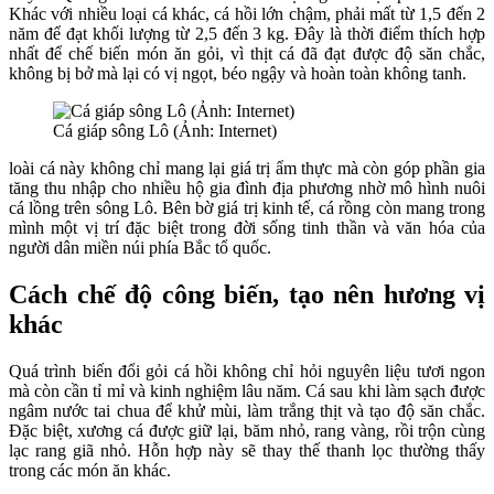
Khác với nhiều loại cá khác, cá hồi lớn chậm, phải mất từ 1,5 đến 2
năm để đạt khối lượng từ 2,5 đến 3 kg. Đây là thời điểm thích hợp
nhất để chế biến món ăn gỏi, vì thịt cá đã đạt được độ săn chắc,
không bị bở mà lại có vị ngọt, béo ngậy và hoàn toàn không tanh.
Cá giáp sông Lô (Ảnh: Internet)
loài cá này không chỉ mang lại giá trị ẩm thực mà còn góp phần gia
tăng thu nhập cho nhiều hộ gia đình địa phương nhờ mô hình nuôi
cá lồng trên sông Lô. Bên bờ giá trị kinh tế, cá rồng còn mang trong
mình một vị trí đặc biệt trong đời sống tinh thần và văn hóa của
người dân miền núi phía Bắc tổ quốc.
Cách chế độ công biến, tạo nên hương vị
khác
Quá trình biến đổi gỏi cá hồi không chỉ hỏi nguyên liệu tươi ngon
mà còn cần tỉ mỉ và kinh nghiệm lâu năm. Cá sau khi làm sạch được
ngâm nước tai chua để khử mùi, làm trắng thịt và tạo độ săn chắc.
Đặc biệt, xương cá được giữ lại, băm nhỏ, rang vàng, rồi trộn cùng
lạc rang giã nhỏ. Hỗn hợp này sẽ thay thế thanh lọc thường thấy
trong các món ăn khác.