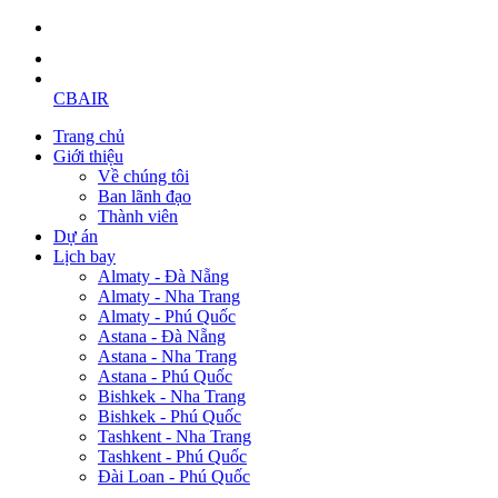
CBAIR
Trang chủ
Giới thiệu
Về chúng tôi
Ban lãnh đạo
Thành viên
Dự án
Lịch bay
Almaty - Đà Nẵng
Almaty - Nha Trang
Almaty - Phú Quốc
Astana - Đà Nẵng
Astana - Nha Trang
Astana - Phú Quốc
Bishkek - Nha Trang
Bishkek - Phú Quốc
Tashkent - Nha Trang
Tashkent - Phú Quốc
Đài Loan - Phú Quốc