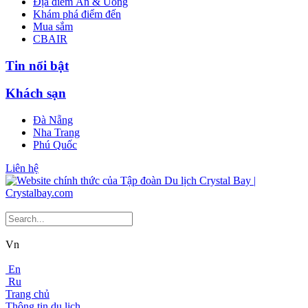
Địa điểm Ăn & Uống
Khám phá điểm đến
Mua sắm
CBAIR
Tin nổi bật
Khách sạn
Đà Nẵng
Nha Trang
Phú Quốc
Liên hệ
Vn
En
Ru
Trang chủ
Thông tin du lịch