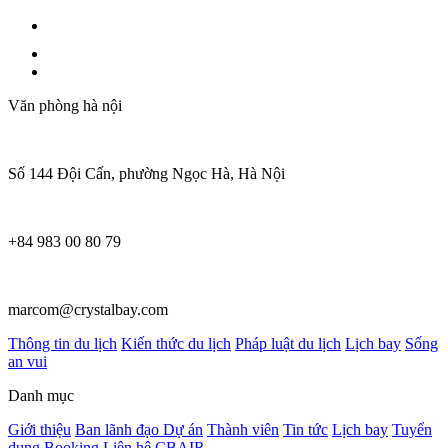
Văn phòng hà nội
Số 144 Đội Cấn, phường Ngọc Hà, Hà Nội
+84 983 00 80 79
marcom@crystalbay.com
Thông tin du lịch
Kiến thức du lịch
Pháp luật du lịch
Lịch bay
Sống
an vui
Danh mục
Giới thiệu
Ban lãnh đạo
Dự án
Thành viên
Tin tức
Lịch bay
Tuyển
dụng
Booking
Liên hệ
CBAIR