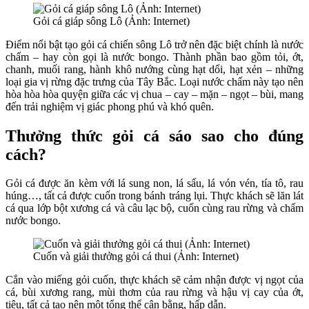
Gỏi cá giáp sông Lô (Ảnh: Internet)
Điểm nổi bật tạo gỏi cá chiến sông Lô trở nên đặc biệt chính là nước
chấm – hay còn gọi là nước bongo. Thành phần bao gồm tỏi, ớt,
chanh, muối rang, hành khô nướng cùng hạt dổi, hạt xẻn – những
loại gia vị rừng đặc trưng của Tây Bắc. Loại nước chấm này tạo nên
hòa hòa hòa quyện giữa các vị chua – cay – mặn – ngọt – bùi, mang
đến trải nghiệm vị giác phong phú và khó quên.
Thưởng thức gỏi cá sáo sao cho đúng
cách?
Gỏi cá được ăn kèm với lá sung non, lá sấu, lá vón vén, tía tô, rau
húng…, tất cả được cuốn trong bánh tráng lụi. Thực khách sẽ lăn lát
cá qua lớp bột xương cá và câu lạc bộ, cuốn cùng rau rừng và chấm
nước bongo.
Cuốn và giải thưởng gỏi cá thui (Ảnh: Internet)
Cắn vào miếng gỏi cuốn, thực khách sẽ cảm nhận được vị ngọt của
cá, bùi xương rang, mùi thơm của rau rừng và hậu vị cay của ớt,
tiêu, tất cả tạo nên một tổng thể cân bằng, hấp dẫn.