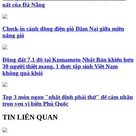
uất của Đà Nẵng
Check-in cánh đồng điện gió Đầm Nại giữa miền
nắng gió
Động đất 7,1 độ tại Kumamoto Nhật Bản khiến hơn
30 người thiệt mạng, 1 thực tập sinh Việt Nam
không quá khỏi
Top 3 món ngon "nhất định phải thử" để cảm nhận
trọn vẹn vị biển Phú Quốc
TIN LIÊN QUAN