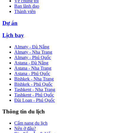
Về chúng tôi
Ban lãnh đạo
Thành viên
Dự án
Lịch bay
Almaty - Đà Nẵng
Almaty - Nha Trang
Almaty - Phú Quốc
Astana - Đà Nẵng
Astana - Nha Trang
Astana - Phú Quốc
Bishkek - Nha Trang
Bishkek - Phú Quốc
Tashkent - Nha Trang
Tashkent - Phú Quốc
Đài Loan - Phú Quốc
Thông tin du lịch
Cẩm nang du lịch
Nên ở đâu?