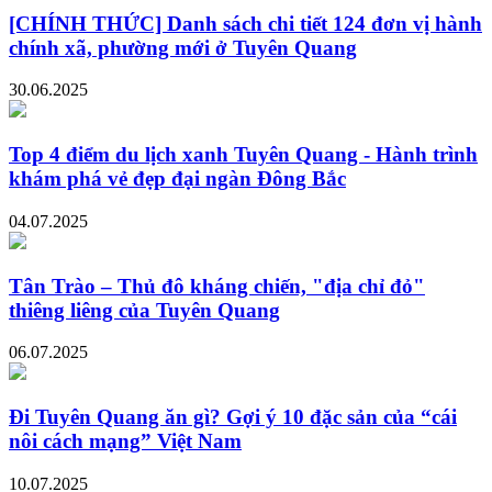
[CHÍNH THỨC] Danh sách chi tiết 124 đơn vị hành
chính xã, phường mới ở Tuyên Quang
30.06.2025
Top 4 điểm du lịch xanh Tuyên Quang - Hành trình
khám phá vẻ đẹp đại ngàn Đông Bắc
04.07.2025
Tân Trào – Thủ đô kháng chiến, "địa chỉ đỏ"
thiêng liêng của Tuyên Quang
06.07.2025
Đi Tuyên Quang ăn gì? Gợi ý 10 đặc sản của “cái
nôi cách mạng” Việt Nam
10.07.2025