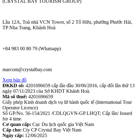
(CRYSTAL BAY TOURISM GROUP)
Lầu 12A, Toà nhà VCN Tower, số 2 Tố Hữu, phường Phước Hải,
TP Nha Trang, Khánh Hoà
+84 983 00 80 79 (Whatsapp)
marcom@crystalbay.com
Xem bản đồ
ĐKKD số:
4201696659 cấp lần đầu 30/06/2016, cấp đổi lần thứ 13
ngày 07/11/2023 của Sở KHDT Khánh Hoà.
Mã số thuế:
4201696659
Giấy phép Kinh doanh dịch vụ lữ hành quốc tế (International Tour
Operator Licence)
Số GP/No. 56-154/2021 /CDLQGVN-GP LHQT; Cấp lần/ Issued
for 4 time
Cơ quan cấp:
Cục Du lịch quốc gia Việt Nam
Cấp cho:
Cty CP Crystal Bay Việt Nam
Ngày cấp:
12/06/2025