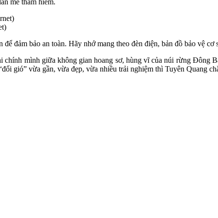
 dân mê thám hiểm.
et)
 để đảm bảo an toàn. Hãy nhớ mang theo đèn điện, bản đồ bảo vệ cơ sở
 lại chính mình giữa không gian hoang sơ, hùng vĩ của núi rừng Đôn
 “đổi gió” vừa gần, vừa đẹp, vừa nhiều trải nghiệm thì Tuyên Quang chắ