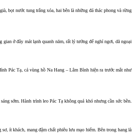
ià, bọt nước tung trắng xóa, hai bên là những đá thác phong và rừng
gian ở đây mát lạnh quanh năm, rất lý tưởng để nghỉ ngơi, dã ngoại
 đỉnh Pác Tạ, cả vùng hồ Na Hang – Lâm Bình hiện ra trước mắt như
ổi sáng sớm. Hành trình leo Pác Tạ không quá khó nhưng cần sức bền.
 sơ, ít khách, mang đậm chất phiêu lưu mạo hiểm. Bên trong hang là