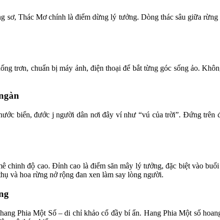
g sơ, Thác Mơ chính là điểm dừng lý tưởng. Dòng thác sâu giữa rừng g
g trơn, chuẩn bị máy ảnh, điện thoại để bắt từng góc sống ảo. Không 
 ngàn
ớc biển, đước j người dân nơi đây ví như “vú của trời”. Đứng trên
mê chinh độ cao. Đỉnh cao là điểm săn mây lý tưởng, đặc biệt vào bu
 thụ và hoa rừng nở rộng đan xen làm say lòng người.
ng
ang Phia Một Số – di chỉ khảo cổ đầy bí ẩn. Hang Phia Một số hoang