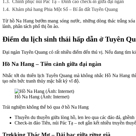
1.3.
Chính phục núi Pác Tạ – Đỉnh cao check-in giữa đại ngàn
1.4.
Khám phá hang Phia Một Số – Bí ẩn đất Tuyên Quang
Từ hồ Na Hang bướm mang sóng nước, những dòng thác trắng xóa gi
lành, phân tách phố thị ồn ào.
Điểm du lịch sinh thái hấp dẫn ở Tuyên Q
Đại ngàn Tuyên Quang có rất nhiều điểm đến thú vị. Nếu đang tìm ki
Hồ Na Hang – Tiên cảnh giữa đại ngàn
Nhắc tới du thiên lịch Tuyên Quang mà không nhắc Hồ Na Hang thì 
tạo nên bức tranh thủy mặc bất kỳ vĩ độ.
Hồ Na Hang (Ảnh: Internet)
Trải nghiệm không thể bỏ qua ở hồ Na Hang
Thuyền du thuyền giữa lòng hồ, len leo qua các đảo đá, ghềnh 
Check-in đảo Tiên, núi Pác Tạ – nơi gắn kết nhiều truyền thuyế
Trekking Thác Mơ – Dải bạc giữa rừng già