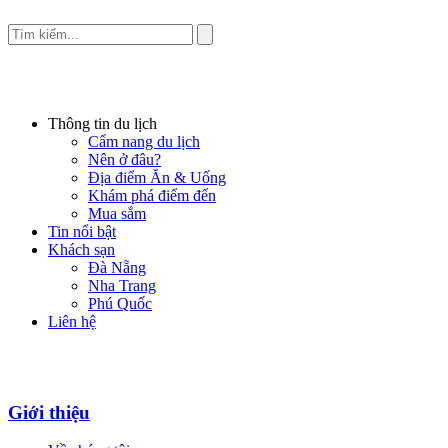
Thông tin du lịch
Cẩm nang du lịch
Nên ở đâu?
Địa điểm Ăn & Uống
Khám phá điểm đến
Mua sắm
Tin nổi bật
Khách sạn
Đà Nẵng
Nha Trang
Phú Quốc
Liên hệ
Giới thiệu