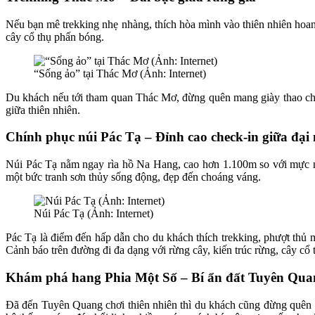
Nếu bạn mê trekking nhẹ nhàng, thích hòa mình vào thiên nhiên hoan
cây cổ thụ phấn bóng.
“Sống ảo” tại Thác Mơ (Ảnh: Internet)
Du khách nếu tới tham quan Thác Mơ, đừng quên mang giày thao chốn
giữa thiên nhiên.
Chính phục núi Pác Tạ – Đỉnh cao check-in giữa đại
Núi Pác Tạ nằm ngay rìa hồ Na Hang, cao hơn 1.100m so với mực nư
một bức tranh sơn thủy sống động, đẹp đến choáng váng.
Núi Pác Tạ (Ảnh: Internet)
Pác Tạ là điểm đến hấp dẫn cho du khách thích trekking, phượt thủ 
Cảnh báo trên đường đi đa dạng với rừng cây, kiến trúc rừng, cây cổ
Khám phá hang Phia Một Số – Bí ẩn đất Tuyên Qua
Đã đến Tuyên Quang chơi thiên nhiên thì du khách cũng đừng quên h