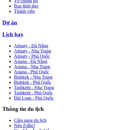
Về chúng tôi
Ban lãnh đạo
Thành viên
Dự án
Lịch bay
Almaty - Đà Nẵng
Almaty - Nha Trang
Almaty - Phú Quốc
Astana - Đà Nẵng
Astana - Nha Trang
Astana - Phú Quốc
Bishkek - Nha Trang
Bishkek - Phú Quốc
Tashkent - Nha Trang
Tashkent - Phú Quốc
Đài Loan - Phú Quốc
Thông tin du lịch
Cẩm nang du lịch
Nên ở đâu?