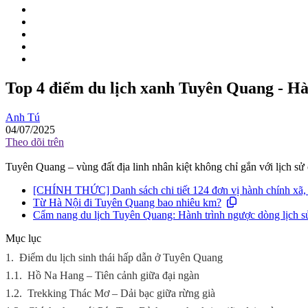
Top 4 điểm du lịch xanh Tuyên Quang - H
Anh Tú
04/07/2025
Theo dõi trên
Tuyên Quang – vùng đất địa linh nhân kiệt không chỉ gắn với lịch s
[CHÍNH THỨC] Danh sách chi tiết 124 đơn vị hành chính xã
Từ Hà Nội đi Tuyên Quang bao nhiêu km?
Cẩm nang du lịch Tuyên Quang: Hành trình ngược dòng lịch sử
Mục lục
1.
Điểm du lịch sinh thái hấp dẫn ở Tuyên Quang
1.1.
Hồ Na Hang – Tiên cảnh giữa đại ngàn
1.2.
Trekking Thác Mơ – Dải bạc giữa rừng già