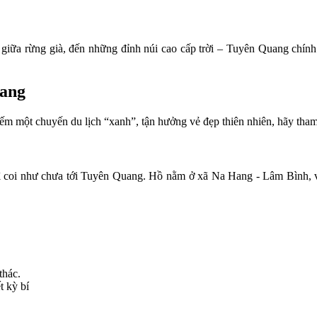
ữa rừng già, đến những đỉnh núi cao cấp trời – Tuyên Quang chính l
uang
ếm một chuyến du lịch “xanh”, tận hưởng vẻ đẹp thiên nhiên, hãy tham
coi như chưa tới Tuyên Quang. Hồ nằm ở xã Na Hang - Lâm Bình, với
thác.
t kỳ bí