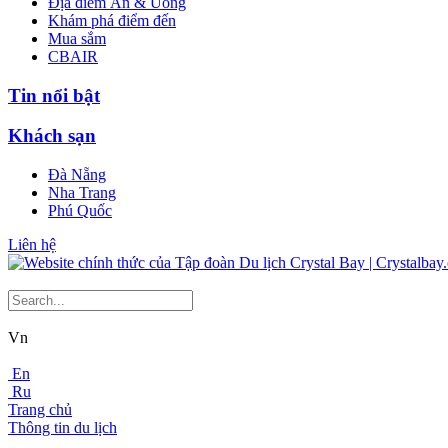
Địa điểm Ăn & Uống
Khám phá điểm đến
Mua sắm
CBAIR
Tin nổi bật
Khách sạn
Đà Nẵng
Nha Trang
Phú Quốc
Liên hệ
Vn
En
Ru
Trang chủ
Thông tin du lịch