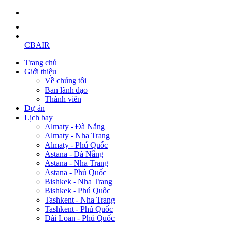
CBAIR
Trang chủ
Giới thiệu
Về chúng tôi
Ban lãnh đạo
Thành viên
Dự án
Lịch bay
Almaty - Đà Nẵng
Almaty - Nha Trang
Almaty - Phú Quốc
Astana - Đà Nẵng
Astana - Nha Trang
Astana - Phú Quốc
Bishkek - Nha Trang
Bishkek - Phú Quốc
Tashkent - Nha Trang
Tashkent - Phú Quốc
Đài Loan - Phú Quốc