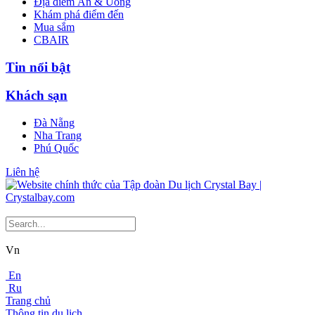
Địa điểm Ăn & Uống
Khám phá điểm đến
Mua sắm
CBAIR
Tin nổi bật
Khách sạn
Đà Nẵng
Nha Trang
Phú Quốc
Liên hệ
Vn
En
Ru
Trang chủ
Thông tin du lịch