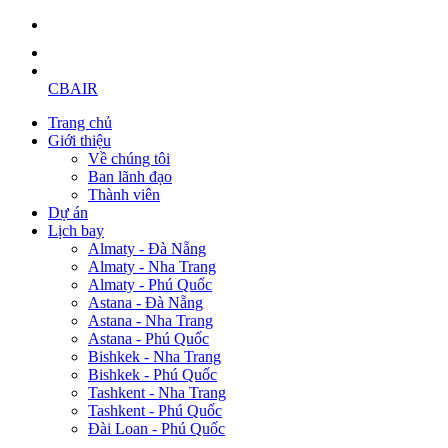
CBAIR
Trang chủ
Giới thiệu
Về chúng tôi
Ban lãnh đạo
Thành viên
Dự án
Lịch bay
Almaty - Đà Nẵng
Almaty - Nha Trang
Almaty - Phú Quốc
Astana - Đà Nẵng
Astana - Nha Trang
Astana - Phú Quốc
Bishkek - Nha Trang
Bishkek - Phú Quốc
Tashkent - Nha Trang
Tashkent - Phú Quốc
Đài Loan - Phú Quốc