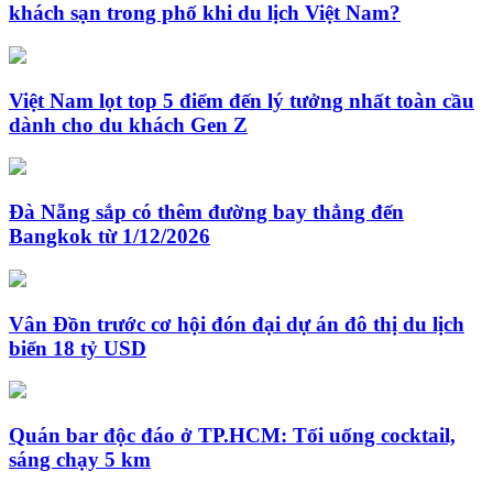
khách sạn trong phố khi du lịch Việt Nam?
Việt Nam lọt top 5 điểm đến lý tưởng nhất toàn cầu
dành cho du khách Gen Z
Đà Nẵng sắp có thêm đường bay thẳng đến
Bangkok từ 1/12/2026
Vân Đồn trước cơ hội đón đại dự án đô thị du lịch
biển 18 tỷ USD
Quán bar độc đáo ở TP.HCM: Tối uống cocktail,
sáng chạy 5 km