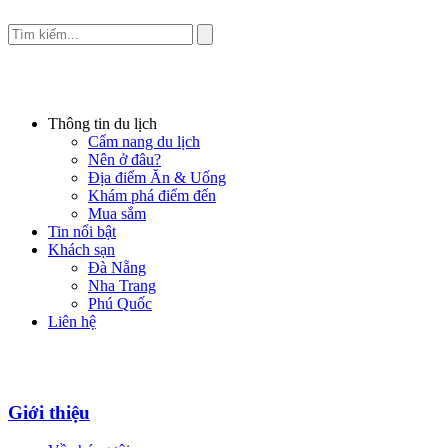
Thông tin du lịch
Cẩm nang du lịch
Nên ở đâu?
Địa điểm Ăn & Uống
Khám phá điểm đến
Mua sắm
Tin nổi bật
Khách sạn
Đà Nẵng
Nha Trang
Phú Quốc
Liên hệ
Giới thiệu