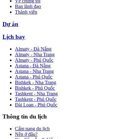
Về chúng tôi
Ban lãnh đạo
Thành viên
Dự án
Lịch bay
Almaty - Đà Nẵng
Almaty - Nha Trang
Almaty - Phú Quốc
Astana - Đà Nẵng
Astana - Nha Trang
Astana - Phú Quốc
Bishkek - Nha Trang
Bishkek - Phú Quốc
Tashkent - Nha Trang
Tashkent - Phú Quốc
Đài Loan - Phú Quốc
Thông tin du lịch
Cẩm nang du lịch
Nên ở đâu?