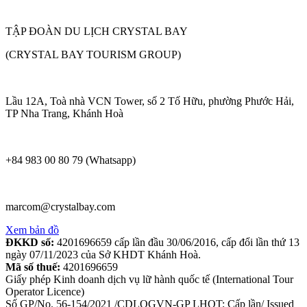
TẬP ĐOÀN DU LỊCH CRYSTAL BAY
(CRYSTAL BAY TOURISM GROUP)
Lầu 12A, Toà nhà VCN Tower, số 2 Tố Hữu, phường Phước Hải,
TP Nha Trang, Khánh Hoà
+84 983 00 80 79 (Whatsapp)
marcom@crystalbay.com
Xem bản đồ
ĐKKD số:
4201696659 cấp lần đầu 30/06/2016, cấp đổi lần thứ 13
ngày 07/11/2023 của Sở KHDT Khánh Hoà.
Mã số thuế:
4201696659
Giấy phép Kinh doanh dịch vụ lữ hành quốc tế (International Tour
Operator Licence)
Số GP/No. 56-154/2021 /CDLQGVN-GP LHQT; Cấp lần/ Issued