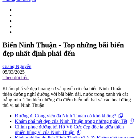
Biển Ninh Thuận - Top những bãi biển
đẹp nhất định phải đến
Giang Nguyễn
05/03/2025
Theo dõi trên
Khám phá vẻ đẹp hoang sơ và quyến rũ của biển Ninh Thuận –
thiên đường nghỉ dưỡng với bãi biển dài, nước trong xanh và cát
trắng mịn. Tìm hiểu những địa điểm biển nổi bật và các hoạt động
thú vị tại Ninh Thuận.
Đường đi Công viên đá Ninh Thuận có khó không?
Khám phá nét đẹp của Ninh Thuận trong những ngày Tết
Chinh phục đường tới Hồ Vô Cực đẹp độc lạ giữa thiên
nhiên hùng vĩ của Ninh Thuận
Kinh nghiệm du lịch Ninh Thuận từ A-Z: Khám phá trọn vẹn