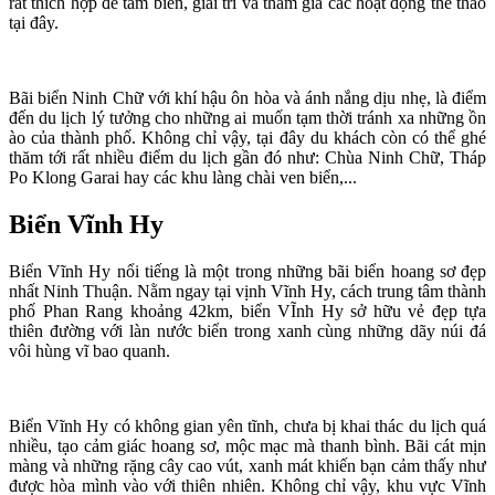
rất thích hợp để tắm biển, giải trí và tham gia các hoạt động thể thao
tại đây.
Bãi biển Ninh Chữ với khí hậu ôn hòa và ánh nắng dịu nhẹ, là điểm
đến du lịch lý tưởng cho những ai muốn tạm thời tránh xa những ồn
ào của thành phố. Không chỉ vậy, tại đây du khách còn có thể ghé
thăm tới rất nhiều điểm du lịch gần đó như: Chùa Ninh Chữ, Tháp
Po Klong Garai hay các khu làng chài ven biển,...
Biển Vĩnh Hy
Biển Vĩnh Hy nổi tiếng là một trong những bãi biển hoang sơ đẹp
nhất Ninh Thuận. Nằm ngay tại vịnh Vĩnh Hy, cách trung tâm thành
phố Phan Rang khoảng 42km, biển VĨnh Hy sở hữu vẻ đẹp tựa
thiên đường với làn nước biển trong xanh cùng những dãy núi đá
vôi hùng vĩ bao quanh.
Biển Vĩnh Hy có không gian yên tĩnh, chưa bị khai thác du lịch quá
nhiều, tạo cảm giác hoang sơ, mộc mạc mà thanh bình. Bãi cát mịn
màng và những rặng cây cao vút, xanh mát khiến bạn cảm thấy như
được hòa mình vào với thiên nhiên. Không chỉ vậy, khu vực Vĩnh