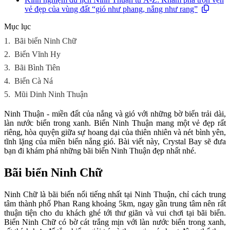
vẻ đẹp của vùng đất “gió như phang, nắng như rang”
Mục lục
1.
Bãi biển Ninh Chữ
2.
Biển Vĩnh Hy
3.
Bãi Bình Tiên
4.
Biển Cà Ná
5.
Mũi Dinh Ninh Thuận
Ninh Thuận - miền đất của nắng và gió với những bờ biển trải dài,
làn nước biển trong xanh. Biển Ninh Thuận mang một vẻ đẹp rất
riêng, hòa quyện giữa sự hoang dại của thiên nhiên và nét bình yên,
tĩnh lặng của miền biển nắng gió. Bài viết này, Crystal Bay sẽ đưa
bạn đi khám phá những bãi biển Ninh Thuận đẹp nhất nhé.
Bãi biển Ninh Chữ
Ninh Chữ là bãi biển nổi tiếng nhất tại Ninh Thuận, chỉ cách trung
tâm thành phố Phan Rang khoảng 5km, ngay gần trung tâm nên rất
thuận tiện cho du khách ghé tới thư giãn và vui chơi tại bãi biển.
Biển Ninh Chữ có bờ cát trắng mịn với làn nước biển trong xanh,