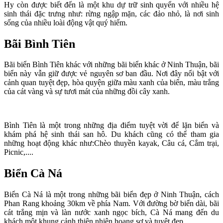
Hy còn được biết đến là một khu dự trữ sinh quyển với nhiều hệ
sinh thái đặc trưng như: rừng ngập mặn, các đảo nhỏ, là nơi sinh
sống của nhiều loài động vật quý hiếm.
Bãi Bình Tiên
Bãi biển Bình Tiên khác với những bãi biển khác ở Ninh Thuận, bãi
biển này vẫn giữ được vẻ nguyên sơ ban đầu. Nơi đây nổi bật với
cảnh quan tuyệt đẹp, hòa quyện giữa màu xanh của biển, màu trắng
của cát vàng và sự tươi mát của những đồi cây xanh.
Bình Tiên là một trong những địa điểm tuyệt vời để lặn biển và
khám phá hệ sinh thái san hô. Du khách cũng có thể tham gia
những hoạt động khác như:Chèo thuyền kayak, Câu cá, Cắm trại,
Picnic,....
Biển Cà Ná
Biển Cà Ná là một trong những bãi biển đẹp ở Ninh Thuận, cách
Phan Rang khoảng 30km về phía Nam. Với đường bờ biển dài, bãi
cát trắng mịn và làn nước xanh ngọc bích, Cà Ná mang đến du
khách một khung cảnh thiên nhiên hoang sơ và tuyệt đẹp.