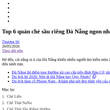
Top 6 quán chè sầu riêng Đà Nẵng ngon nhấ
Thương Hi
26/05/2026
Theo dõi trên
Hè đến, cái nắng oi ả của Đà Nẵng khiến nhiều người tìm kiếm món ăn
dừa sánh mịn.
Đà Nẵng thí điểm tour thưởng trà cao cấp trên đỉnh Bàn Cờ, tái
Du lịch hè 2026: Nên đi Đà Nẵng hay Quy Nhơn?
Du lịch làng cổ Phong Nam - Khám phá nét đẹp bình yên của 
Mục lục
1.
Chè Liên
2.
Chè Thái NaNa
3.
Chè Thái Sầu Riêng Hường