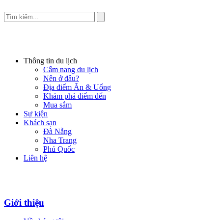
Thông tin du lịch
Cẩm nang du lịch
Nên ở đâu?
Địa điểm Ăn & Uống
Khám phá điểm đến
Mua sắm
Sự kiện
Khách sạn
Đà Nẵng
Nha Trang
Phú Quốc
Liên hệ
Giới thiệu