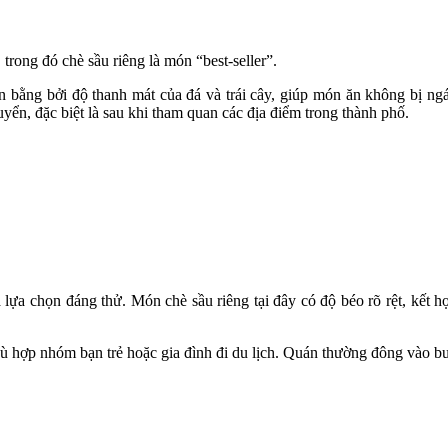
rong đó chè sầu riêng là món “best-seller”.
n bằng bởi độ thanh mát của đá và trái cây, giúp món ăn không bị 
yển, đặc biệt là sau khi tham quan các địa điểm trong thành phố.
ựa chọn đáng thử. Món chè sầu riêng tại đây có độ béo rõ rệt, kết hợ
hù hợp nhóm bạn trẻ hoặc gia đình đi du lịch. Quán thường đông vào b