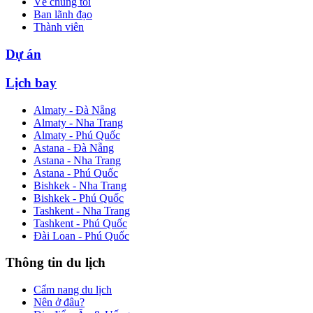
Về chúng tôi
Ban lãnh đạo
Thành viên
Dự án
Lịch bay
Almaty - Đà Nẵng
Almaty - Nha Trang
Almaty - Phú Quốc
Astana - Đà Nẵng
Astana - Nha Trang
Astana - Phú Quốc
Bishkek - Nha Trang
Bishkek - Phú Quốc
Tashkent - Nha Trang
Tashkent - Phú Quốc
Đài Loan - Phú Quốc
Thông tin du lịch
Cẩm nang du lịch
Nên ở đâu?