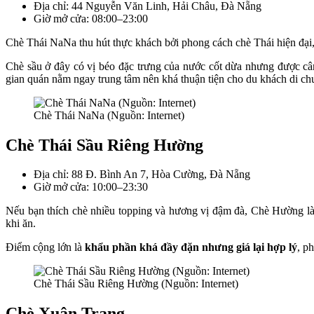
Địa chỉ: 44 Nguyễn Văn Linh, Hải Châu, Đà Nẵng
Giờ mở cửa: 08:00–23:00
Chè Thái NaNa thu hút thực khách bởi phong cách chè Thái hiện đại, t
Chè sầu ở đây có vị béo đặc trưng của nước cốt dừa nhưng được câ
gian quán nằm ngay trung tâm nên khá thuận tiện cho du khách di chu
Chè Thái NaNa (Nguồn: Internet)
Chè Thái Sầu Riêng Hường
Địa chỉ: 88 Đ. Bình An 7, Hòa Cường, Đà Nẵng
Giờ mở cửa: 10:00–23:30
Nếu bạn thích chè nhiều topping và hương vị đậm đà, Chè Hường là l
khi ăn.
Điểm cộng lớn là
khẩu phần khá đầy đặn nhưng giá lại hợp lý
, p
Chè Thái Sầu Riêng Hường (Nguồn: Internet)
Chè Xuân Trang