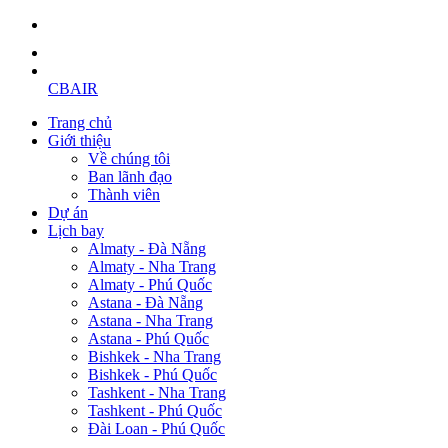
CBAIR
Trang chủ
Giới thiệu
Về chúng tôi
Ban lãnh đạo
Thành viên
Dự án
Lịch bay
Almaty - Đà Nẵng
Almaty - Nha Trang
Almaty - Phú Quốc
Astana - Đà Nẵng
Astana - Nha Trang
Astana - Phú Quốc
Bishkek - Nha Trang
Bishkek - Phú Quốc
Tashkent - Nha Trang
Tashkent - Phú Quốc
Đài Loan - Phú Quốc