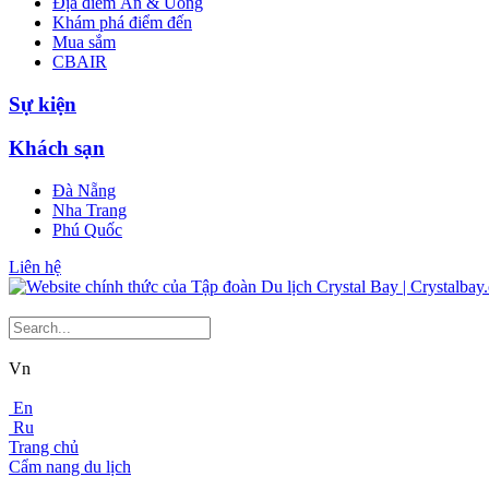
Địa điểm Ăn & Uống
Khám phá điểm đến
Mua sắm
CBAIR
Sự kiện
Khách sạn
Đà Nẵng
Nha Trang
Phú Quốc
Liên hệ
Vn
En
Ru
Trang chủ
Cẩm nang du lịch