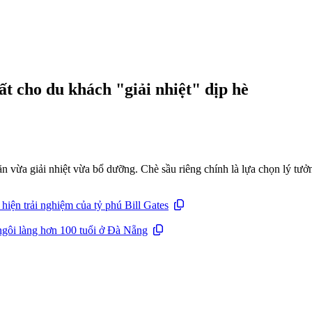
t cho du khách "giải nhiệt" dịp hè
 vừa giải nhiệt vừa bổ dưỡng. Chè sầu riêng chính là lựa chọn lý tưởn
 hiện trải nghiệm của tỷ phú Bill Gates
ngôi làng hơn 100 tuổi ở Đà Nẵng