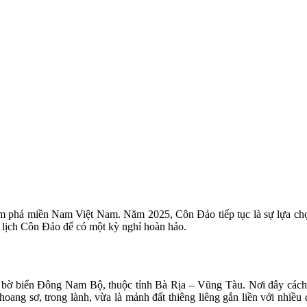
m phá miền Nam Việt Nam. Năm 2025, Côn Đảo tiếp tục là sự lựa chọn 
u lịch Côn Đảo để có một kỳ nghỉ hoàn hảo.
i bờ biển Đông Nam Bộ, thuộc tỉnh Bà Rịa – Vũng Tàu. Nơi đây c
oang sơ, trong lành, vừa là mảnh đất thiêng liêng gắn liền với nhiều