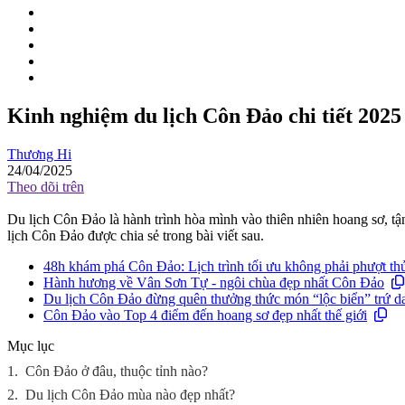
Kinh nghiệm du lịch Côn Đảo chi tiết 2025
Thương Hi
24/04/2025
Theo dõi trên
Du lịch Côn Đảo là hành trình hòa mình vào thiên nhiên hoang sơ, t
lịch Côn Đảo được chia sẻ trong bài viết sau.
48h khám phá Côn Đảo: Lịch trình tối ưu không phải phượt thủ
Hành hương về Vân Sơn Tự - ngôi chùa đẹp nhất Côn Đảo
Du lịch Côn Đảo đừng quên thưởng thức món “lộc biển” trứ d
Côn Đảo vào Top 4 điểm đến hoang sơ đẹp nhất thế giới
Mục lục
1.
Côn Đảo ở đâu, thuộc tỉnh nào?
2.
Du lịch Côn Đảo mùa nào đẹp nhất?