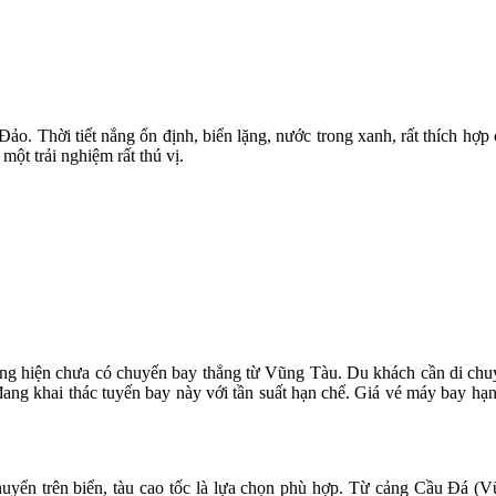
o. Thời tiết nắng ổn định, biển lặng, nước trong xanh, rất thích hợp
một trải nghiệm rất thú vị.
ưng hiện chưa có chuyến bay thẳng từ Vũng Tàu. Du khách cần di ch
ir đang khai thác tuyến bay này với tần suất hạn chế. Giá vé máy bay 
chuyển trên biển, tàu cao tốc là lựa chọn phù hợp. Từ cảng Cầu Đá (