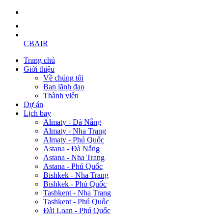
CBAIR
Trang chủ
Giới thiệu
Về chúng tôi
Ban lãnh đạo
Thành viên
Dự án
Lịch bay
Almaty - Đà Nẵng
Almaty - Nha Trang
Almaty - Phú Quốc
Astana - Đà Nẵng
Astana - Nha Trang
Astana - Phú Quốc
Bishkek - Nha Trang
Bishkek - Phú Quốc
Tashkent - Nha Trang
Tashkent - Phú Quốc
Đài Loan - Phú Quốc