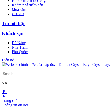
Địa điểm Ăn & Uống
Khám phá điểm đến
Mua sắm
CBAIR
Tin nổi bật
Khách sạn
Đà Nẵng
Nha Trang
Phú Quốc
Liên hệ
Vn
En
Ru
Trang chủ
Thông tin du lịch