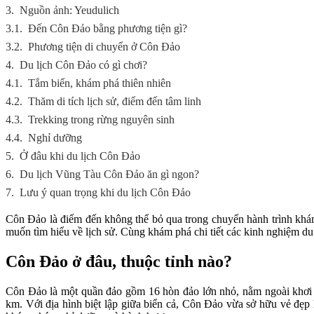
3.
Nguồn ảnh: Yeudulich
3.1.
Đến Côn Đảo bằng phương tiện gì?
3.2.
Phương tiện di chuyển ở Côn Đảo
4.
Du lịch Côn Đảo có gì chơi?
4.1.
Tắm biển, khám phá thiên nhiên
4.2.
Thăm di tích lịch sử, điểm đến tâm linh
4.3.
Trekking trong rừng nguyên sinh
4.4.
Nghỉ dưỡng
5.
Ở đâu khi du lịch Côn Đảo
6.
Du lịch Vũng Tàu Côn Đảo ăn gì ngon?
7.
Lưu ý quan trọng khi du lịch Côn Đảo
Côn Đảo là điểm đến không thể bỏ qua trong chuyến hành trình khá
muốn tìm hiểu về lịch sử. Cùng khám phá chi tiết các kinh nghiệm d
Côn Đảo ở đâu, thuộc tỉnh nào?
Côn Đảo là một quần đảo gồm 16 hòn đảo lớn nhỏ, nằm ngoài khơ
km. Với địa hình biệt lập giữa biển cả, Côn Đảo vừa sở hữu vẻ đẹp h