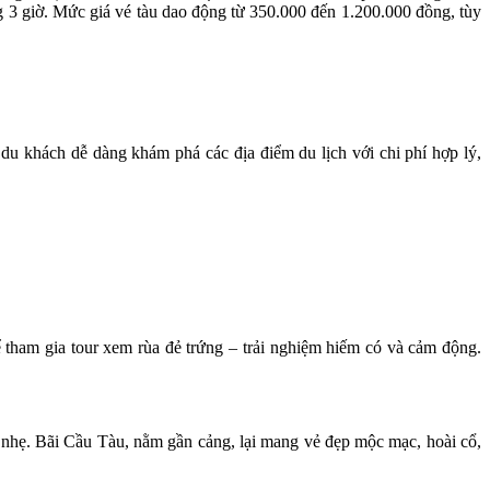
ng 3 giờ. Mức giá vé tàu dao động từ 350.000 đến 1.200.000 đồng, tùy
du khách dễ dàng khám phá các địa điểm du lịch với chi phí hợp lý,
 tham gia tour xem rùa đẻ trứng – trải nghiệm hiếm có và cảm động.
c nhẹ. Bãi Cầu Tàu, nằm gần cảng, lại mang vẻ đẹp mộc mạc, hoài cổ,