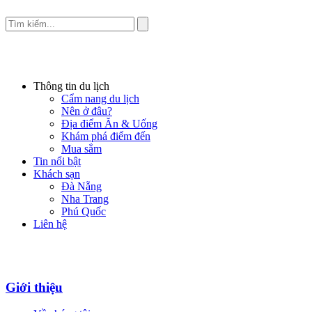
Thông tin du lịch
Cẩm nang du lịch
Nên ở đâu?
Địa điểm Ăn & Uống
Khám phá điểm đến
Mua sắm
Tin nổi bật
Khách sạn
Đà Nẵng
Nha Trang
Phú Quốc
Liên hệ
Giới thiệu