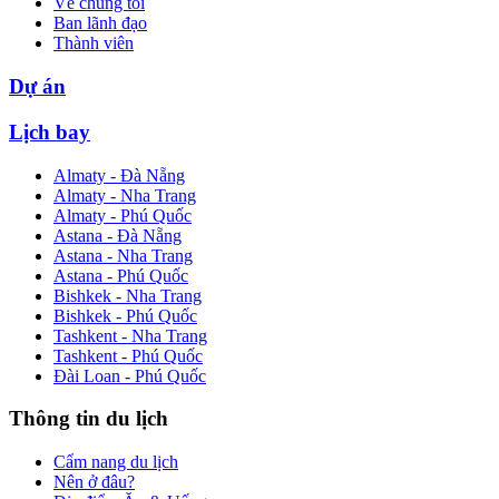
Về chúng tôi
Ban lãnh đạo
Thành viên
Dự án
Lịch bay
Almaty - Đà Nẵng
Almaty - Nha Trang
Almaty - Phú Quốc
Astana - Đà Nẵng
Astana - Nha Trang
Astana - Phú Quốc
Bishkek - Nha Trang
Bishkek - Phú Quốc
Tashkent - Nha Trang
Tashkent - Phú Quốc
Đài Loan - Phú Quốc
Thông tin du lịch
Cẩm nang du lịch
Nên ở đâu?