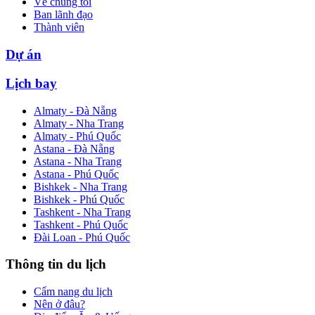
Về chúng tôi
Ban lãnh đạo
Thành viên
Dự án
Lịch bay
Almaty - Đà Nẵng
Almaty - Nha Trang
Almaty - Phú Quốc
Astana - Đà Nẵng
Astana - Nha Trang
Astana - Phú Quốc
Bishkek - Nha Trang
Bishkek - Phú Quốc
Tashkent - Nha Trang
Tashkent - Phú Quốc
Đài Loan - Phú Quốc
Thông tin du lịch
Cẩm nang du lịch
Nên ở đâu?