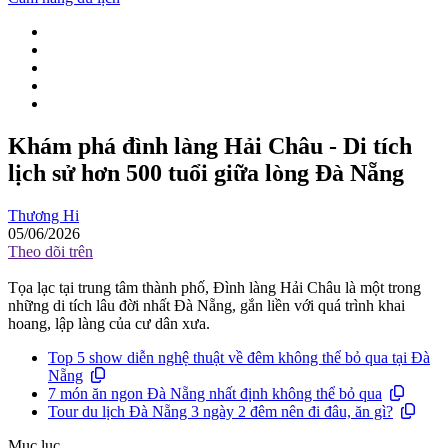
Khám phá đình làng Hải Châu - Di tích
lịch sử hơn 500 tuổi giữa lòng Đà Nẵng
Thương Hi
05/06/2026
Theo dõi trên
Tọa lạc tại trung tâm thành phố, Đình làng Hải Châu là một trong
những di tích lâu đời nhất Đà Nẵng, gắn liền với quá trình khai
hoang, lập làng của cư dân xưa.
Top 5 show diễn nghệ thuật về đêm không thể bỏ qua tại Đà
Nẵng
7 món ăn ngon Đà Nẵng nhất định không thể bỏ qua
Tour du lịch Đà Nẵng 3 ngày 2 đêm nên đi đâu, ăn gì?
Mục lục