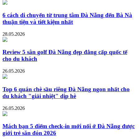
6 cách di chuyển từ trung tâm Đà Nẵng đến Bà Nà
thuận tiện và tiết kiệm nhất
28.05.2026
Review 5 sân golf Đà Nẵng đẹp đẳng cấp quốc tế
cho du khách
26.05.2026
Top 6 quán chè sầu riêng Đà Nẵng ngon nhất cho
du khách "giải nhiệt" dịp hè
26.05.2026
Mách bạn 5 điểm check-in mới nổi ở Đà Nẵng được
giới trẻ săn đón 2026