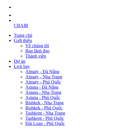
CBAIR
Trang chủ
Giới thiệu
Về chúng tôi
Ban lãnh đạo
Thành viên
Dự án
Lịch bay
Almaty - Đà Nẵng
Almaty - Nha Trang
Almaty - Phú Quốc
Astana - Đà Nẵng
Astana - Nha Trang
Astana - Phú Quốc
Bishkek - Nha Trang
Bishkek - Phú Quốc
Tashkent - Nha Trang
Tashkent - Phú Quốc
Đài Loan - Phú Quốc