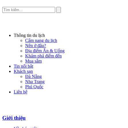
Thông tin du lịch
Cẩm nang du lịch
Nên ở đâu?
Địa điểm Ăn & Uống
Khám phá điểm đến
Mua sắm
Tin nổi bật
Khách sạn
Đà Nẵng
Nha Trang
Phú Quốc
Liên hệ
Giới thiệu