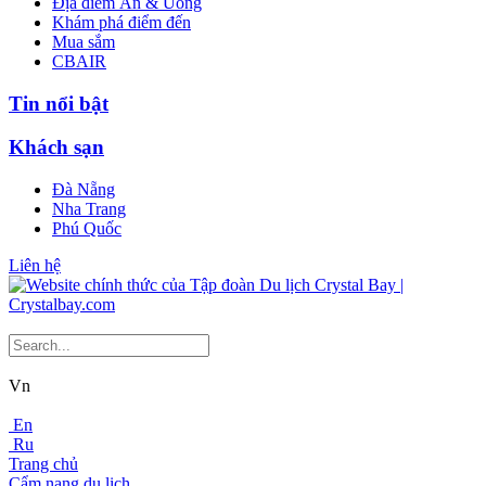
Địa điểm Ăn & Uống
Khám phá điểm đến
Mua sắm
CBAIR
Tin nổi bật
Khách sạn
Đà Nẵng
Nha Trang
Phú Quốc
Liên hệ
Vn
En
Ru
Trang chủ
Cẩm nang du lịch