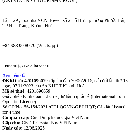
(CRYSTAL BAY TOURISM GROUP)
Lầu 12A, Toà nhà VCN Tower, số 2 Tố Hữu, phường Phước Hải,
TP Nha Trang, Khánh Hoà
+84 983 00 80 79 (Whatsapp)
marcom@crystalbay.com
Xem bản đồ
ĐKKD số:
4201696659 cấp lần đầu 30/06/2016, cấp đổi lần thứ 13
ngày 07/11/2023 của Sở KHDT Khánh Hoà.
Mã số thuế:
4201696659
Giấy phép Kinh doanh dịch vụ lữ hành quốc tế (International Tour
Operator Licence)
Số GP/No. 56-154/2021 /CDLQGVN-GP LHQT; Cấp lần/ Issued
for 4 time
Cơ quan cấp:
Cục Du lịch quốc gia Việt Nam
Cấp cho:
Cty CP Crystal Bay Việt Nam
Ngày cấp:
12/06/2025