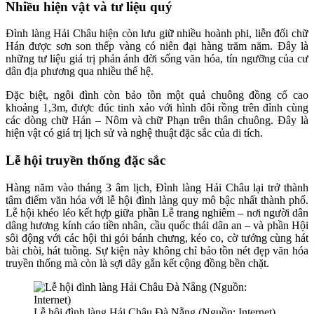
Nhiều hiện vật và tư liệu quý
Đình làng Hải Châu hiện còn lưu giữ nhiều hoành phi, liễn đối chữ
Hán được sơn son thếp vàng có niên đại hàng trăm năm. Đây là
những tư liệu giá trị phản ánh đời sống văn hóa, tín ngưỡng của cư
dân địa phương qua nhiều thế hệ.
Đặc biệt, ngôi đình còn bảo tồn một quả chuông đồng cổ cao
khoảng 1,3m, được đúc tinh xảo với hình đôi rồng trên đỉnh cùng
các dòng chữ Hán – Nôm và chữ Phạn trên thân chuông. Đây là
hiện vật có giá trị lịch sử và nghệ thuật đặc sắc của di tích.
Lễ hội truyền thống đặc sắc
Hàng năm vào tháng 3 âm lịch, Đình làng Hải Châu lại trở thành
tâm điểm văn hóa với lễ hội đình làng quy mô bậc nhất thành phố.
Lễ hội khéo léo kết hợp giữa phần Lễ trang nghiêm – nơi người dân
dâng hương kính cáo tiền nhân, cầu quốc thái dân an – và phần Hội
sôi động với các hội thi gói bánh chưng, kéo co, cờ tướng cùng hát
bài chòi, hát tuồng. Sự kiện này không chỉ bảo tồn nét đẹp văn hóa
truyền thống mà còn là sợi dây gắn kết cộng đồng bền chặt.
Lễ hội đình làng Hải Châu Đà Nẵng (Nguồn: Internet)