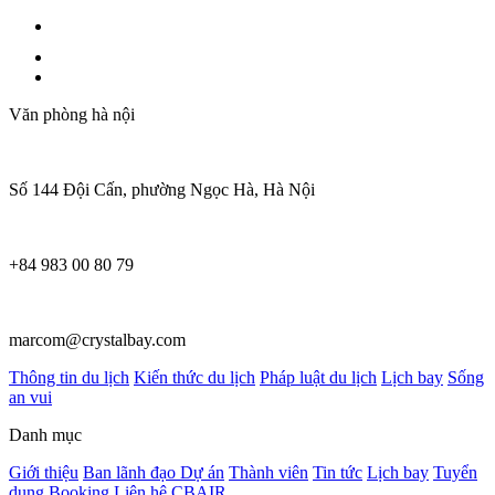
Văn phòng hà nội
Số 144 Đội Cấn, phường Ngọc Hà, Hà Nội
+84 983 00 80 79
marcom@crystalbay.com
Thông tin du lịch
Kiến thức du lịch
Pháp luật du lịch
Lịch bay
Sống
an vui
Danh mục
Giới thiệu
Ban lãnh đạo
Dự án
Thành viên
Tin tức
Lịch bay
Tuyển
dụng
Booking
Liên hệ
CBAIR