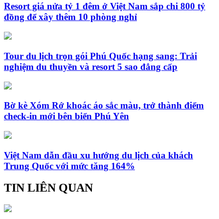
Resort giá nửa tỷ 1 đêm ở Việt Nam sắp chi 800 tỷ
đồng để xây thêm 10 phòng nghỉ
Tour du lịch trọn gói Phú Quốc hạng sang: Trải
nghiệm du thuyền và resort 5 sao đẳng cấp
Bờ kè Xóm Rớ khoác áo sắc màu, trở thành điểm
check-in mới bên biển Phú Yên
Việt Nam dẫn đầu xu hướng du lịch của khách
Trung Quốc với mức tăng 164%
TIN LIÊN QUAN