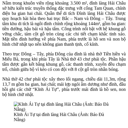
Nằm trong khuôn viên rộng khoảng 3.500 m², đình làng Hải Châu
sở hữu kiến trúc truyền thống đặc trưng với cổng Tam Quan, chính
điện ba gian hai chái. Quần thể di tích Đình làng Hải Châu được
quy hoạch hài hòa theo hai trục Bắc – Nam và Đông – Tây. Trung
tâm khu di tích là ngôi đình chính rộng khoảng 144m², gồm ba gian:
tiền đường, hậu bái và hậu tẩm. Công trình nổi bật với hệ khung gỗ
vững chắc, tám cột gỗ tròn cùng các chi tiết chạm khắc tinh xảo.
Mặt tiền đình hướng về phía Nam, phía trước là hồ sen và non bộ
hình chữ nhật tạo nên không gian thanh tịnh, cổ kính.
Theo trục Đông – Tây, phía Đông của đình là nhà thờ Tiền hiền và
Miếu Bà, trong khi phía Tây là Nhà thờ 43 chư phái tộc. Phần hậu
tẩm được gắn kết bằng khung gỗ, các thanh trính, xuyên đều chạm
trổ, chính giữa bộ vì kèo có con đội với 8 cột gỗ tròn nhẵn bóng.
Nhà thờ 42 chư phái tộc xây theo lối ngang, chiều dài 11,3m, rộng
13,7 m gồm ba gian, hai chái; mái lợp ngói âm dương như đình, đầu
hồi ghi các chữ “Kĩnh Ái Tự”, phía trước mái đình là hồ sen, non
bộ hình chữ nhật.
Kĩnh Ái Tự tại đình làng Hải Châu (Ảnh: Báo Đà
Nẵng)