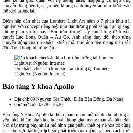
thiết kế đa giác quan với hệ thống laser, mapping và hiệu ứng
chuyển động liên tục, tạo nên khung cảnh huyền ảo như bước vào
thế giới tương lai.
Điểm hấp dẫn nhất của Lumiere Light Art nằm ở 7 phân khu trải
nghiệm với concept riêng biệt như đại dương phát sáng, cực quang,
không gian vũ trụ hay “Bọc trăm trứng” lấy cảm hứng từ truyền
thuyết Lạc Long Quân – Âu Cơ. Ánh sáng thay đổi theo từng
chuyển động của du khách khiến mỗi bức ảnh đều mang màu sắc
độc đáo, không bị trùng lặp.
Du khách check-in khu bọc trăm trứng tại Lumiere
Light Art (Nguồn: Internet)
Bảo tàng Y khoa Apollo
Địa chỉ: 09 Nguyễn Gia Thiều, Điện Bàn Đông, Đà Nẵng
Giờ mở cửa: 07:30–16:30
Bảo tàng Y khoa Apollo là điểm tham quan mới dành cho những ai
yêu thích khám phá khoa học và không gian mang màu sắc hiện đại.
Nơi đây trưng bày nhiều mô hình giải phẫu, thiết bị y khoa cổ cùng
các khu vực tái hiện lịch sử phát triển của ngành y theo cách trực