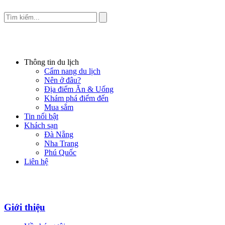
Thông tin du lịch
Cẩm nang du lịch
Nên ở đâu?
Địa điểm Ăn & Uống
Khám phá điểm đến
Mua sắm
Tin nổi bật
Khách sạn
Đà Nẵng
Nha Trang
Phú Quốc
Liên hệ
Giới thiệu