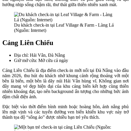
hưởng nhịp sống chậm rãi, thư thái giữa thiên nhiên xanh mát.
Du khách check-in tại Leaf Village & Farm - Làng Lá
(Nguồn: Internet)
Cảng Liên Chiểu
Địa chỉ: Hải Vân, Đà Nẵng
Giờ mở cửa: Mở cửa cả ngày
Cảng Liên Chiểu là địa điểm check-in mới nổi tại Đà Nẵng vào đầu
năm 2026, thu hút du khách nhờ khung cảnh rộng thoáng với một
bên là biển, một bên là dãy núi Hải Vân hùng vĩ. Không gian nơi
đây mang vẻ đẹp hiện đại của khu cảng biển kết hợp cùng thiên
nhiên khoáng đạt, tạo nên background ấn tượng cho những bức ảnh
đậm chất điện ảnh.
Đặc biệt vào thời điểm bình minh hoặc hoàng hôn, ánh nắng phủ
lên mặt vịnh và các tuyến đường ven biển khiến khu vực này trở
thành tọa độ “sống ảo” được nhiều bạn trẻ yêu thích.