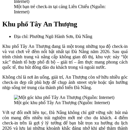
Một bạn trẻ check-in tại cảng Liên Chiểu (Nguồn:
Internet)
Khu phố Tây An Thượng
Địa chỉ: Phường Ngũ Hành Sơn, Đà Nẵng
Khu phố Tây An Thượng đang là một trong những tọa độ check-in
và vui chơi về đêm nổi bật nhất tại Đà Nẵng năm 2026. Sau quá
trình chỉnh trang và nâng cấp không gian đô thị, khu vực này “lột
xác” thành tổ hợp phố đi bộ – giải trí – ẩm thực mang phong cách
quốc tế, thu hút đông đảo du khách trong và ngoài nước.
Không chỉ là nơi ăn uống, giải trí, An Thượng còn sở hữu nhiều góc
check-in đẹp rất phù hợp để chụp ảnh street style hoặc tận hưởng
nhịp sống trẻ trung của thành phố biển Đà Nẵng.
Một góc khu phố Tây An Thượng (Nguồn: Internet)
Với sự đổi mới liên tục, Đà Nẵng không chỉ giữ vững sức hút mà
còn mang đến nhiều trải nghiệm mới mẻ cho du khách. 4 điểm
check-in trên là gợi ý lý tưởng để bạn bắt trọn xu hướng du lịch
2026 và lưu lại những khoảnh khắc đáng nhớ khi ghé thăm thành