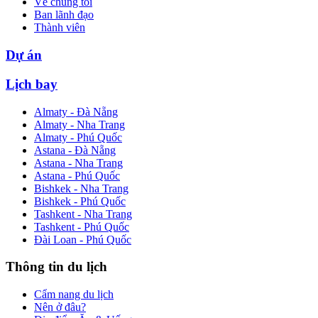
Về chúng tôi
Ban lãnh đạo
Thành viên
Dự án
Lịch bay
Almaty - Đà Nẵng
Almaty - Nha Trang
Almaty - Phú Quốc
Astana - Đà Nẵng
Astana - Nha Trang
Astana - Phú Quốc
Bishkek - Nha Trang
Bishkek - Phú Quốc
Tashkent - Nha Trang
Tashkent - Phú Quốc
Đài Loan - Phú Quốc
Thông tin du lịch
Cẩm nang du lịch
Nên ở đâu?