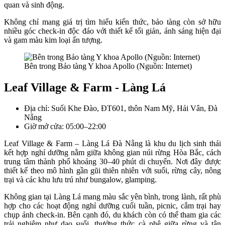
quan và sinh động.
Không chỉ mang giá trị tìm hiểu kiến thức, bảo tàng còn sở hữu
nhiều góc check-in độc đáo với thiết kế tối giản, ánh sáng hiện đại
và gam màu kim loại ấn tượng.
Bên trong Bảo tàng Y khoa Apollo (Nguồn: Internet)
Leaf Village & Farm - Làng Lá
Địa chỉ: Suối Khe Đào, ĐT601, thôn Nam Mỹ, Hải Vân, Đà
Nẵng
Giờ mở cửa: 05:00–22:00
Leaf Village & Farm – Làng Lá Đà Nẵng là khu du lịch sinh thái
kết hợp nghỉ dưỡng nằm giữa không gian núi rừng Hòa Bắc, cách
trung tâm thành phố khoảng 30–40 phút di chuyển. Nơi đây được
thiết kế theo mô hình gần gũi thiên nhiên với suối, rừng cây, nông
trại và các khu lưu trú như bungalow, glamping.
Không gian tại Làng Lá mang màu sắc yên bình, trong lành, rất phù
hợp cho các hoạt động nghỉ dưỡng cuối tuần, picnic, cắm trại hay
chụp ảnh check-in. Bên cạnh đó, du khách còn có thể tham gia các
trải nghiệm như dạo suối, thưởng thức cà phê giữa rừng và tận