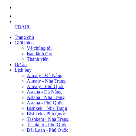
CBAIR
Trang chủ
Giới thiệu
Về chúng tôi
Ban lãnh đạo
Thành viên
Dự án
Lịch bay
Almaty - Đà Nẵng
Almaty - Nha Trang
Almaty - Phú Quốc
Astana - Đà Nẵng
Astana - Nha Trang
Astana - Phú Quốc
Bishkek - Nha Trang
Bishkek - Phú Quốc
Tashkent - Nha Trang
Tashkent - Phú Quốc
Đài Loan - Phú Quốc