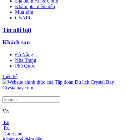
Địa điểm Ăn & Uống
Khám phá điểm đến
Mua sắm
CBAIR
Tin nổi bật
Khách sạn
Đà Nẵng
Nha Trang
Phú Quốc
Liên hệ
Vn
En
Ru
Trang chủ
Khám phá điểm đến