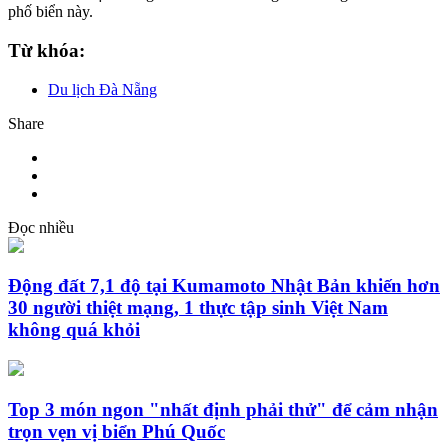
phố biển này.
Từ khóa:
Du lịch Đà Nẵng
Share
Đọc nhiều
Động đất 7,1 độ tại Kumamoto Nhật Bản khiến hơn
30 người thiệt mạng, 1 thực tập sinh Việt Nam
không quá khỏi
Top 3 món ngon "nhất định phải thử" để cảm nhận
trọn vẹn vị biển Phú Quốc