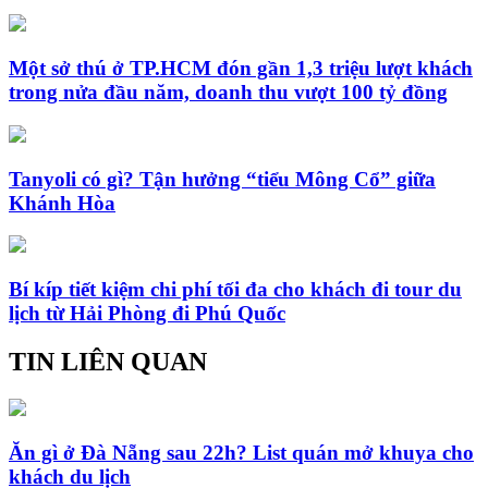
Một sở thú ở TP.HCM đón gần 1,3 triệu lượt khách
trong nửa đầu năm, doanh thu vượt 100 tỷ đồng
Tanyoli có gì? Tận hưởng “tiểu Mông Cổ” giữa
Khánh Hòa
Bí kíp tiết kiệm chi phí tối đa cho khách đi tour du
lịch từ Hải Phòng đi Phú Quốc
TIN LIÊN QUAN
Ăn gì ở Đà Nẵng sau 22h? List quán mở khuya cho
khách du lịch