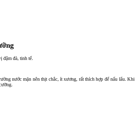
cưỡng
 đậm đà, tinh tế.
ường nước mặn nên thịt chắc, ít xương, rất thích hợp để nấu lẩu. Khi
 cưỡng.