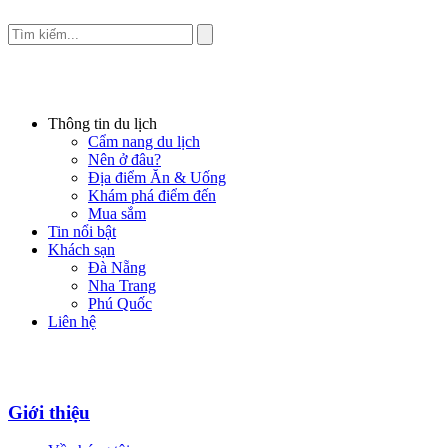
Thông tin du lịch
Cẩm nang du lịch
Nên ở đâu?
Địa điểm Ăn & Uống
Khám phá điểm đến
Mua sắm
Tin nổi bật
Khách sạn
Đà Nẵng
Nha Trang
Phú Quốc
Liên hệ
Giới thiệu