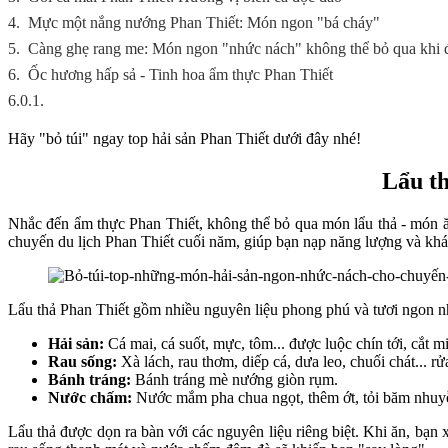
4.
Mực một nắng nướng Phan Thiết: Món ngon "bá cháy"
5.
Càng ghẹ rang me: Món ngon "nhức nách" không thể bỏ qua khi 
6.
Ốc hương hấp sả - Tinh hoa ẩm thực Phan Thiết
6.0.1.
Hãy "bỏ túi" ngay top hải sản Phan Thiết dưới đây nhé!
Lẩu th
Nhắc đến ẩm thực Phan Thiết, không thể bỏ qua món lẩu thả - món ăn
chuyến du lịch Phan Thiết cuối năm, giúp bạn nạp năng lượng và khá
Lẩu thả Phan Thiết gồm nhiều nguyên liệu phong phú và tươi ngon n
Hải sản:
Cá mai, cá suốt, mực, tôm... được luộc chín tới, cắt m
Rau sống:
Xà lách, rau thơm, diếp cá, dưa leo, chuối chát... rử
Bánh tráng:
Bánh tráng mè nướng giòn rụm.
Nước chấm:
Nước mắm pha chua ngọt, thêm ớt, tỏi băm nhuy
Lẩu thả được dọn ra bàn với các nguyên liệu riêng biệt. Khi ăn, bạn 