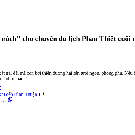
 nách" cho chuyến du lịch Phan Thiết cuối
t trải dài mà còn bởi thiên đường hải sản tươi ngon, phong phú. Nếu bạ
on "nhức nách".
 khi đến Bình Thuận
 ga