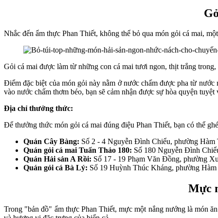
Gỏ
Nhắc đến ẩm thực Phan Thiết, không thể bỏ qua món gỏi cá mai, một 
Gỏi cá mai được làm từ những con cá mai tươi ngon, thịt trắng trong, 
Điểm đặc biệt của món gỏi này nằm ở nước chấm được pha từ nước mắ
vào nước chấm thơm béo, bạn sẽ cảm nhận được sự hòa quyện tuyệt vờ
Địa chỉ thưởng thức:
Để thưởng thức món gỏi cá mai đúng điệu Phan Thiết, bạn có thể gh
Quán Cây Bàng:
Số 2 - 4 Nguyễn Đình Chiểu, phường Hàm 
Quán gỏi cá mai Tuấn Thảo 180:
Số 180 Nguyễn Đình Chiể
Quán Hải sản A Rồi:
Số 17 - 19 Phạm Văn Đồng, phường Xu
Quán gỏi cá Bà Lý:
Số 19 Huỳnh Thúc Kháng, phường Hàm 
Mực m
Trong "bản đồ" ẩm thực Phan Thiết, mực một nắng nướng là món ăn 
và hương vị đặc trưng của biển cả.