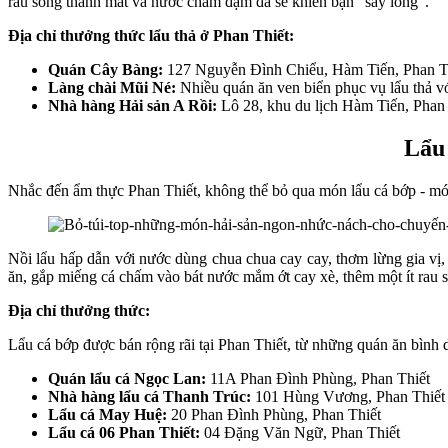
rau sống thanh mát và nước chấm đậm đà sẽ khiến bạn "say lòng".
Địa chỉ thưởng thức lẩu thả ở Phan Thiết:
Quán Cây Bàng:
127 Nguyễn Đình Chiểu, Hàm Tiến, Phan Th
Làng chài Mũi Né:
Nhiều quán ăn ven biển phục vụ lẩu thả với
Nhà hàng Hải sản A Rồi:
Lô 28, khu du lịch Hàm Tiến, Phan 
Lẩu 
Nhắc đến ẩm thực Phan Thiết, không thể bỏ qua món lẩu cá bớp - món
Nồi lẩu hấp dẫn với nước dùng chua chua cay cay, thơm lừng gia vị, 
ăn, gắp miếng cá chấm vào bát nước mắm ớt cay xè, thêm một ít rau 
Địa chỉ thưởng thức:
Lẩu cá bớp được bán rộng rãi tại Phan Thiết, từ những quán ăn bình d
Quán lẩu cá Ngọc Lan:
11A Phan Đình Phùng, Phan Thiết
Nhà hàng lẩu cá Thanh Trúc:
101 Hùng Vương, Phan Thiết
Lẩu cá May Huệ:
20 Phan Đình Phùng, Phan Thiết
Lẩu cá 06 Phan Thiết:
04 Đặng Văn Ngữ, Phan Thiết