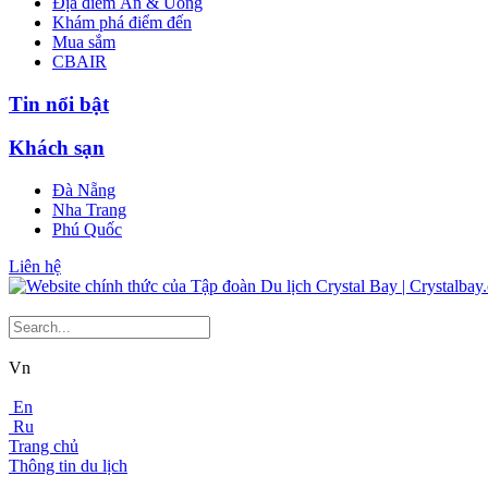
Địa điểm Ăn & Uống
Khám phá điểm đến
Mua sắm
CBAIR
Tin nổi bật
Khách sạn
Đà Nẵng
Nha Trang
Phú Quốc
Liên hệ
Vn
En
Ru
Trang chủ
Thông tin du lịch