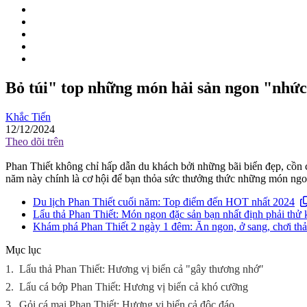
Bỏ túi" top những món hải sản ngon "nhức
Khắc Tiến
12/12/2024
Theo dõi trên
Phan Thiết không chỉ hấp dẫn du khách bởi những bãi biển đẹp, cồn cá
năm này chính là cơ hội để bạn thỏa sức thưởng thức những món ng
Du lịch Phan Thiết cuối năm: Top điểm đến HOT nhất 2024
Lẩu thả Phan Thiết: Món ngon đặc sản bạn nhất định phải thử
Khám phá Phan Thiết 2 ngày 1 đêm: Ăn ngon, ở sang, chơi thả
Mục lục
1.
Lẩu thả Phan Thiết: Hương vị biển cả "gây thương nhớ"
2.
Lẩu cá bớp Phan Thiết: Hương vị biển cả khó cưỡng
3.
Gỏi cá mai Phan Thiết: Hương vị biển cả độc đáo