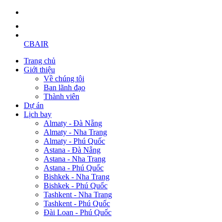
CBAIR
Trang chủ
Giới thiệu
Về chúng tôi
Ban lãnh đạo
Thành viên
Dự án
Lịch bay
Almaty - Đà Nẵng
Almaty - Nha Trang
Almaty - Phú Quốc
Astana - Đà Nẵng
Astana - Nha Trang
Astana - Phú Quốc
Bishkek - Nha Trang
Bishkek - Phú Quốc
Tashkent - Nha Trang
Tashkent - Phú Quốc
Đài Loan - Phú Quốc