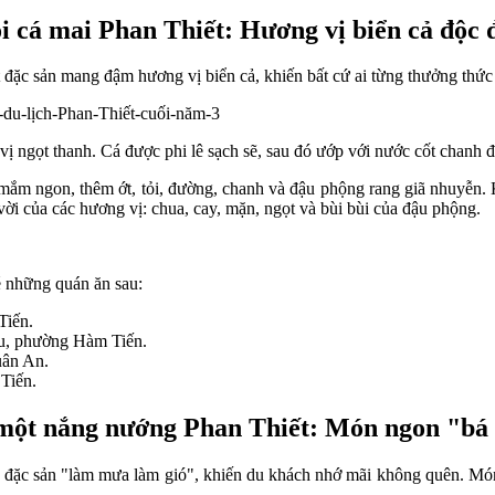
i cá mai Phan Thiết: Hương vị biển cả độc 
đặc sản mang đậm hương vị biển cả, khiến bất cứ ai từng thưởng thức
vị ngọt thanh. Cá được phi lê sạch sẽ, sau đó ướp với nước cốt chanh đ
m ngon, thêm ớt, tỏi, đường, chanh và đậu phộng rang giã nhuyễn. K
i của các hương vị: chua, cay, mặn, ngọt và bùi bùi của đậu phộng.
é những quán ăn sau:
Tiến.
u, phường Hàm Tiến.
ân An.
Tiến.
ột nắng nướng Phan Thiết: Món ngon "bá
đặc sản "làm mưa làm gió", khiến du khách nhớ mãi không quên. Món