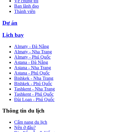
Về chúng tôi
Ban lãnh đạo
Thành viên
Dự án
Lịch bay
Almaty - Đà Nẵng
Almaty - Nha Trang
Almaty - Phú Quốc
Astana - Đà Nẵng
Astana - Nha Trang
Astana - Phú Quốc
Bishkek - Nha Trang
Bishkek - Phú Quốc
Tashkent - Nha Trang
Tashkent - Phú Quốc
Đài Loan - Phú Quốc
Thông tin du lịch
Cẩm nang du lịch
Nên ở đâu?