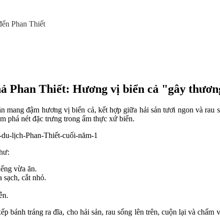
đến Phan Thiết
ả Phan Thiết: Hương vị biển cả "gây thươ
 mang đậm hương vị biển cả, kết hợp giữa hải sản tươi ngon và rau s
m phá nét đặc trưng trong ẩm thực xứ biển.
hư:
iếng vừa ăn.
a sạch, cắt nhỏ.
ễn.
xếp bánh tráng ra đĩa, cho hải sản, rau sống lên trên, cuộn lại và ch