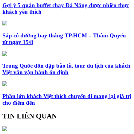
Gợi ý 5 quán buffet chay Đà Nẵng được nhiều thực
khách yêu thích
Sắp có đường bay thẳng TP.HCM – Thâm Quyến
từ ngày 15/8
Trung Quốc dồn dập bão lũ, tour du lịch của khách
Việt vẫn vận hành ổn định
Phần lớn khách Việt thích chuyến đi mang lại giá trị
cho điểm đến
TIN LIÊN QUAN