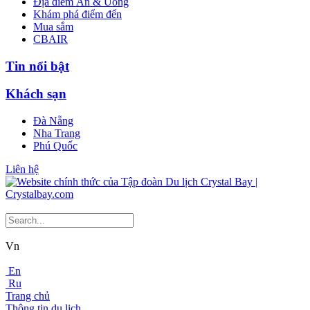
Địa điểm Ăn & Uống
Khám phá điểm đến
Mua sắm
CBAIR
Tin nổi bật
Khách sạn
Đà Nẵng
Nha Trang
Phú Quốc
Liên hệ
Vn
En
Ru
Trang chủ
Thông tin du lịch