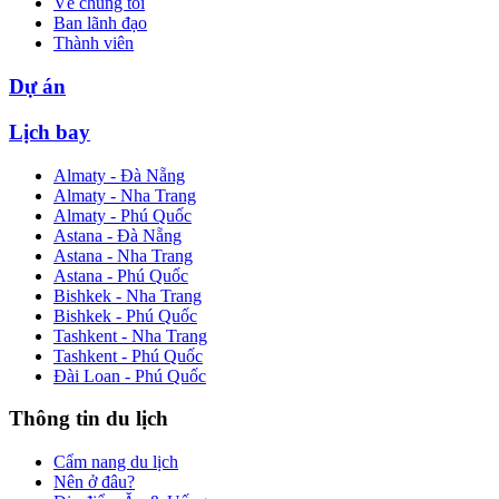
Về chúng tôi
Ban lãnh đạo
Thành viên
Dự án
Lịch bay
Almaty - Đà Nẵng
Almaty - Nha Trang
Almaty - Phú Quốc
Astana - Đà Nẵng
Astana - Nha Trang
Astana - Phú Quốc
Bishkek - Nha Trang
Bishkek - Phú Quốc
Tashkent - Nha Trang
Tashkent - Phú Quốc
Đài Loan - Phú Quốc
Thông tin du lịch
Cẩm nang du lịch
Nên ở đâu?