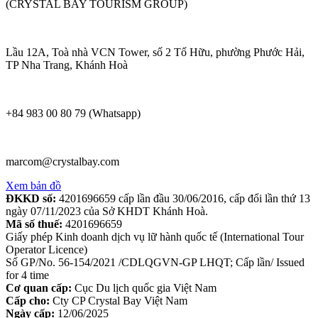
(CRYSTAL BAY TOURISM GROUP)
Lầu 12A, Toà nhà VCN Tower, số 2 Tố Hữu, phường Phước Hải,
TP Nha Trang, Khánh Hoà
+84 983 00 80 79 (Whatsapp)
marcom@crystalbay.com
Xem bản đồ
ĐKKD số:
4201696659 cấp lần đầu 30/06/2016, cấp đổi lần thứ 13
ngày 07/11/2023 của Sở KHDT Khánh Hoà.
Mã số thuế:
4201696659
Giấy phép Kinh doanh dịch vụ lữ hành quốc tế (International Tour
Operator Licence)
Số GP/No. 56-154/2021 /CDLQGVN-GP LHQT; Cấp lần/ Issued
for 4 time
Cơ quan cấp:
Cục Du lịch quốc gia Việt Nam
Cấp cho:
Cty CP Crystal Bay Việt Nam
Ngày cấp:
12/06/2025