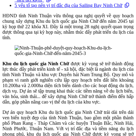
5 yếu tố tạo nên vị trí đắc địa của Sailing Bay Ninh Chữ
HĐND tỉnh Ninh Thuận vừa thông qua nghị quyết về quy hoạch
chung xây dựng Khu du lịch quốc gia Ninh Chữ đến năm 2045 tại
kỳ họp thứ 22 khóa XI. Đây là một trong 28 nghị quyết quan trọng
được thông qua tại kỳ họp này, nhằm thúc đẩy phát triển du lịch của
tỉnh.
Khu du lịch quốc gia Ninh Chữ
được kỳ vọng sẽ trở thành động
lực thúc đẩy phát triển kinh tế - xã hội, đặc biệt là ngành du lịch của
tỉnh Ninh Thuận và khu vực Duyên hải Nam Trung Bộ. Quy mô và
phạm vi ranh giới nghiên cứu lập quy hoạch trên đất liền khoảng
10.200ha và 2.000ha diện tích biển dành cho các hoạt động du lịch,
dịch vụ. Dự án sẽ tập trung khai thác các tiềm năng về du lịch biển,
văn hóa, sinh thái... để xây dựng Ninh Chữ trở thành điểm đến hấp
dẫn, góp phần nâng cao vị thế du lịch của khu vực.
Dự án quy hoạch Khu du lịch quốc gia Ninh Chữ trải dài trên dải
ven biển tuyệt đẹp của tỉnh Ninh Thuận, bao gồm một phần thành
phố Phan Rang - Tháp Chàm và các huyện Thuận Bắc, Ninh Hải,
Ninh Phước, Thuận Nam. Với vị trí đắc địa và tiềm năng du lịch
phong phú, khu du lịch quốc gia Ninh Chữ được kỳ vọng sẽ trở