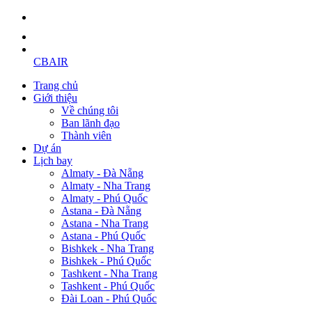
CBAIR
Trang chủ
Giới thiệu
Về chúng tôi
Ban lãnh đạo
Thành viên
Dự án
Lịch bay
Almaty - Đà Nẵng
Almaty - Nha Trang
Almaty - Phú Quốc
Astana - Đà Nẵng
Astana - Nha Trang
Astana - Phú Quốc
Bishkek - Nha Trang
Bishkek - Phú Quốc
Tashkent - Nha Trang
Tashkent - Phú Quốc
Đài Loan - Phú Quốc