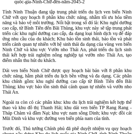
Tỉnh Ninh Thuận đang tập trung phát triển du lịch ven biển Ninh
Chữ với quy hoạch 8 phân khu chức năng, nhằm tối ưu hóa tiềm
năng và bảo vệ môi trường. Nổi bật trong số đó là: Khu nghỉ dưỡng
cao cấp, từ Bình Tiên đến Bãi Thùng, khu vực này sẽ tập trung phát
triển các khu nghỉ dưỡng cao cấp, đa dạng loại hình dịch vụ để đáp
ứng nhu cầu của du khách; Khu bảo tồn sinh thái, bảo tồn và phát
triển cảnh quan tự nhiên với hệ sinh thái đa dạng của vùng ven biển
Ninh Chữ và khu vực Vườn nho Thái An, phát triển du lịch sinh
thái kết hợp trải nghiệm nông nghiệp tại vườn nho Thái An, tạo
điểm nhấn thu hút du khách.
Dải ven biển Ninh Chữ được quy hoạch bài bản với 8 phân khu
chức năng, hằm phát triển du lịch bền vững và đa dạng. Các phân
khu chính gồm: khu nghỉ dưỡng cao cấp từ Bình Tiên đến Bãi
Thùng; khu vực bảo tồn sinh thái cảnh quan tự nhiên và vườn nho
Thái An.
Ngoài ra còn có các phân khu: khu du lịch trải nghiệm kết hợp thể
thao và khu đô thị Thanh Hải; khu dải ven biển TP Rang Rang -
Tháp Chàm và đầm Nại; khu vực nam sông Dinh; khu vực đồi cát
Mũi Dinh và khu vực đường ven biển phía nam của tỉnh.
Trước đó, Thủ tướng Chính phủ đã phê duyệt nhiệm vụ quy hoạch
chung xây dựng Khu du lịch quốc gia Ninh Chữ, tỉnh Ninh Thuận