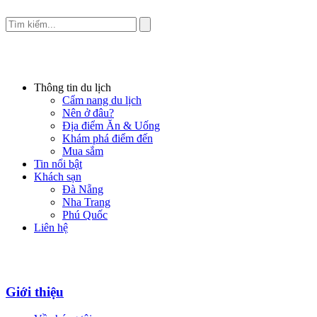
Thông tin du lịch
Cẩm nang du lịch
Nên ở đâu?
Địa điểm Ăn & Uống
Khám phá điểm đến
Mua sắm
Tin nổi bật
Khách sạn
Đà Nẵng
Nha Trang
Phú Quốc
Liên hệ
Giới thiệu