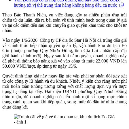
hướng tới vị thế trung tâm hàng không hàng đầu cả nước
Theo Báo Thanh Niên, vụ việc đang gây ra nhiều phản ứng trái
chiều từ dư luận, đặt ra bài toán về tính minh bạch trong quản lý giá
vé tại các điểm đến sau khi chuyển giao quyền khai thác cho khối tư
nhân.
Vào ngày 1/6/2026, Công ty CP địa ốc Star Hà Nội đã trúng đấu giá
và chính thức tiếp nhận quyền quản lý, vận hành khu du lịch Eo
Gió (thuộc phường Quy Nhơn Đông, tỉnh Gia Lai - phân cấp địa
giới hành chính mới). Ngay sau khi nắm quyền, doanh nghiệp này
đã phát đi thông báo nâng giá vé vào cổng từ mức 22.000 VND lên
50.000 VND/lượt, áp dụng từ ngày 15/6.
Quyết định tăng giá này ngay lập tức vấp phải sự phản đối gay gắt
từ các công ty lữ hành và du khách. Nhiều ý kiến cho rằng mức phí
mới hoàn toàn không tương xứng với chất lượng dịch vụ và thực
trạng hạ tầng tại đây. Đại diện UBND phường Quy Nhơn Đông
nhìn nhận, dù doanh nghiệp có tiến hành một số hạng mục chỉnh
trang cảnh quan sau khi tiếp quản, song mức độ đầu tư nhìn chung
chưa đáng kể.