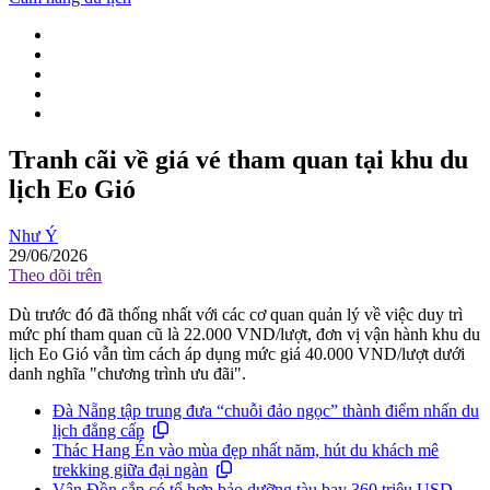
Tranh cãi về giá vé tham quan tại khu du
lịch Eo Gió
Như Ý
29/06/2026
Theo dõi trên
Dù trước đó đã thống nhất với các cơ quan quản lý về việc duy trì
mức phí tham quan cũ là 22.000 VND/lượt, đơn vị vận hành khu du
lịch Eo Gió vẫn tìm cách áp dụng mức giá 40.000 VND/lượt dưới
danh nghĩa "chương trình ưu đãi".
Đà Nẵng tập trung đưa “chuỗi đảo ngọc” thành điểm nhấn du
lịch đẳng cấp
Thác Hang Én vào mùa đẹp nhất năm, hút du khách mê
trekking giữa đại ngàn
Vân Đồn sắp có tổ hợp bảo dưỡng tàu bay 360 triệu USD,