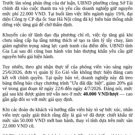
Trước làn sóng phản ứng của dư luận, UBND phường cùng Sở Tài
chính đã vào cuộc thanh tra và yêu cầu doanh nghiệp giữ nguyên
mức phí 22.000 VND. Tại buổi làm việc liên ngành ngày 19/6, đại
diện Công ty CP địa ốc Star Hà Nội cũng đã ký biên bản thống nhất
dừng việc tăng giá để chờ thẩm định.
Khuyến cáo từ lãnh đạo địa phương chỉ rõ, việc ép tăng giá khi
chưa nâng cấp hạ tầng tương thích sẽ tạo ra tâm lý tẩy chay, làm
giảm nghiêm trọng năng lực cạnh tranh của điểm đến. UBND tỉnh
Gia Lai sau đó cũng ban hành văn bản thượng khẩn yêu cầu giữ
nguyên biểu giá hiện hành.
Tuy nhiên, theo ghi nhận thực tế của phóng viên vào sáng ngày
25/6/2026, đơn vị quản lý Eo Gió vẫn không thực hiện đúng cam
kết với chính quyền. Tại quầy bán vé, doanh nghiệp này đã treo
bảng thông báo chạy chương trình "Ưu đãi đặc biệt", giảm 20% giá
vé trong giai đoạn từ ngày 22/6 đến ngày 4/7/2026. Đáng nói, mức
giá sau khi được giảm trừ vẫn neo ở mức
40.000 VND/lượt
— cao
gần gấp đôi so với mức giá quy định.
Khi các đoàn du khách và hướng dẫn viên bày tỏ sự bức xúc, nhân
viên trực quầy giải thích rằng đây là giá vé đã được chiết khấu từ
mức sàn 50.000 VND mới ban hành, thay vì tính dựa trên mức sàn
22.000 VND cũ.