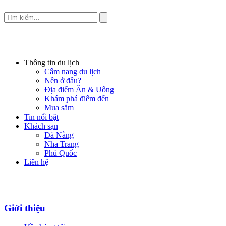
Thông tin du lịch
Cẩm nang du lịch
Nên ở đâu?
Địa điểm Ăn & Uống
Khám phá điểm đến
Mua sắm
Tin nổi bật
Khách sạn
Đà Nẵng
Nha Trang
Phú Quốc
Liên hệ
Giới thiệu