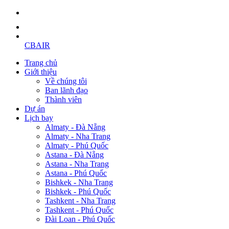
CBAIR
Trang chủ
Giới thiệu
Về chúng tôi
Ban lãnh đạo
Thành viên
Dự án
Lịch bay
Almaty - Đà Nẵng
Almaty - Nha Trang
Almaty - Phú Quốc
Astana - Đà Nẵng
Astana - Nha Trang
Astana - Phú Quốc
Bishkek - Nha Trang
Bishkek - Phú Quốc
Tashkent - Nha Trang
Tashkent - Phú Quốc
Đài Loan - Phú Quốc