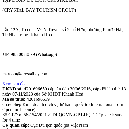
TẬP ĐOÀN DU LỊCH CRYSTAL BAY
(CRYSTAL BAY TOURISM GROUP)
Lầu 12A, Toà nhà VCN Tower, số 2 Tố Hữu, phường Phước Hải,
TP Nha Trang, Khánh Hoà
+84 983 00 80 79 (Whatsapp)
marcom@crystalbay.com
Xem bản đồ
ĐKKD số:
4201696659 cấp lần đầu 30/06/2016, cấp đổi lần thứ 13
ngày 07/11/2023 của Sở KHDT Khánh Hoà.
Mã số thuế:
4201696659
Giấy phép Kinh doanh dịch vụ lữ hành quốc tế (International Tour
Operator Licence)
Số GP/No. 56-154/2021 /CDLQGVN-GP LHQT; Cấp lần/ Issued
for 4 time
Cơ quan cấp:
Cục Du lịch quốc gia Việt Nam