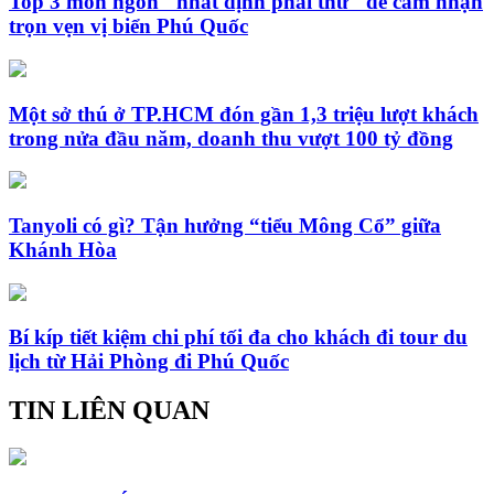
Top 3 món ngon "nhất định phải thử" để cảm nhận
trọn vẹn vị biển Phú Quốc
Một sở thú ở TP.HCM đón gần 1,3 triệu lượt khách
trong nửa đầu năm, doanh thu vượt 100 tỷ đồng
Tanyoli có gì? Tận hưởng “tiểu Mông Cổ” giữa
Khánh Hòa
Bí kíp tiết kiệm chi phí tối đa cho khách đi tour du
lịch từ Hải Phòng đi Phú Quốc
TIN LIÊN QUAN