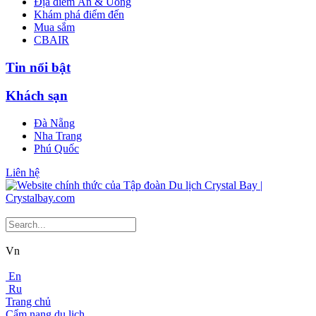
Địa điểm Ăn & Uống
Khám phá điểm đến
Mua sắm
CBAIR
Tin nổi bật
Khách sạn
Đà Nẵng
Nha Trang
Phú Quốc
Liên hệ
Vn
En
Ru
Trang chủ
Cẩm nang du lịch