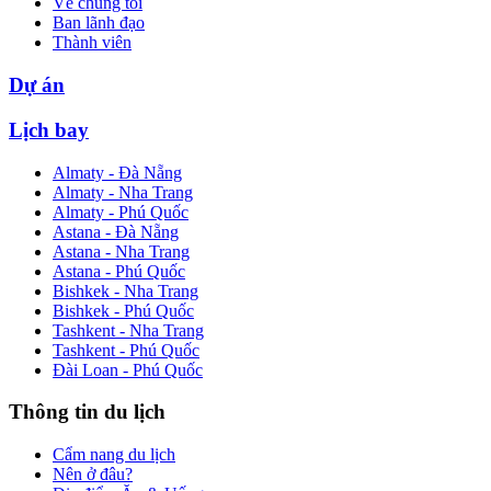
Về chúng tôi
Ban lãnh đạo
Thành viên
Dự án
Lịch bay
Almaty - Đà Nẵng
Almaty - Nha Trang
Almaty - Phú Quốc
Astana - Đà Nẵng
Astana - Nha Trang
Astana - Phú Quốc
Bishkek - Nha Trang
Bishkek - Phú Quốc
Tashkent - Nha Trang
Tashkent - Phú Quốc
Đài Loan - Phú Quốc
Thông tin du lịch
Cẩm nang du lịch
Nên ở đâu?