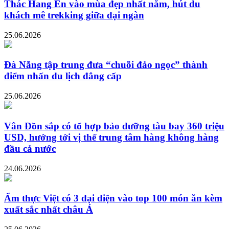
Thác Hang Én vào mùa đẹp nhất năm, hút du
khách mê trekking giữa đại ngàn
25.06.2026
Đà Nẵng tập trung đưa “chuỗi đảo ngọc” thành
điểm nhấn du lịch đẳng cấp
25.06.2026
Vân Đồn sắp có tổ hợp bảo dưỡng tàu bay 360 triệu
USD, hướng tới vị thế trung tâm hàng không hàng
đầu cả nước
24.06.2026
Ẩm thực Việt có 3 đại diện vào top 100 món ăn kèm
xuất sắc nhất châu Á