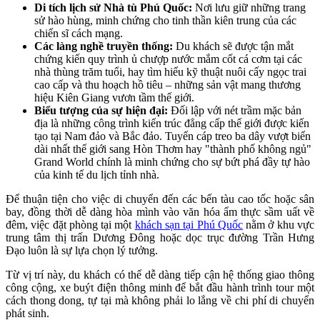
Di tích lịch sử Nhà tù Phú Quốc:
Nơi lưu giữ những trang
sử hào hùng, minh chứng cho tinh thần kiên trung của các
chiến sĩ cách mạng.
Các làng nghề truyền thống:
Du khách sẽ được tận mắt
chứng kiến quy trình ủ chượp nước mắm cốt cá cơm tại các
nhà thùng trăm tuổi, hay tìm hiểu kỹ thuật nuôi cấy ngọc trai
cao cấp và thu hoạch hồ tiêu – những sản vật mang thương
hiệu Kiên Giang vươn tầm thế giới.
Biểu tượng của sự hiện đại:
Đối lập với nét trầm mặc bản
địa là những công trình kiến trúc đẳng cấp thế giới được kiến
tạo tại Nam đảo và Bắc đảo. Tuyến cáp treo ba dây vượt biển
dài nhất thế giới sang Hòn Thơm hay "thành phố không ngủ"
Grand World chính là minh chứng cho sự bứt phá đầy tự hào
của kinh tế du lịch tỉnh nhà.
Để thuận tiện cho việc di chuyển đến các bến tàu cao tốc hoặc sân
bay, đồng thời dễ dàng hòa mình vào văn hóa ẩm thực sầm uất về
đêm, việc đặt phòng tại một
khách sạn tại Phú Quốc
nằm ở khu vực
trung tâm thị trấn Dương Đông hoặc dọc trục đường Trần Hưng
Đạo luôn là sự lựa chọn lý tưởng.
Từ vị trí này, du khách có thể dễ dàng tiếp cận hệ thống giao thông
công cộng, xe buýt điện thông minh để bắt đầu hành trình tour một
cách thong dong, tự tại mà không phải lo lắng về chi phí di chuyển
phát sinh.