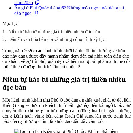
năm 2026
Ăn gì ở Phú Quốc tháng 6? Những món ngon nổi tiếng tại
đảo ngọc
Mục lục
1.
Niềm tự hào từ những giá trị thiên nhiên độc bản
2.
Dấu ấn văn hóa bản địa và những công trình kỷ lục
Trong năm 2026, các hành trình khởi hành nội tỉnh hướng về hòn
đảo này đang được đẩy mạnh nhằm đem đến cái nhìn toàn diện cho
du khách về sự trù phú, giàu đẹp và tiềm năng bứt phá mạnh mẽ của
một "thiên đường du lịch" tầm cỡ quốc tế.
Niềm tự hào từ những giá trị thiên nhiên
độc bản
Một hành trình khám phá Phú Quốc đúng nghĩa xuất phát từ đất liền
Kiên Giang sẽ đưa du khách đi từ bất ngờ này đến bất ngờ khác. Sự
chuyển dịch không gian từ những cánh đồng lúa bạt ngàn, những
dòng kênh rạch vùng bến cảng Rạch Giá sang làn nước xanh lục
bảo của đại dương chính là khúc dạo đầu đầy cảm xúc.