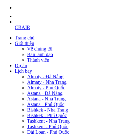
CBAIR
Trang chủ
Giới thiệu
Về chúng tôi
Ban lãnh đạo
Thành viên
Dự án
Lịch bay
Almaty - Đà Nẵng
Almaty - Nha Trang
Almaty - Phú Quốc
Astana - Đà Nẵng
Astana - Nha Trang
Astana - Phú Quốc
Bishkek - Nha Trang
Bishkek - Phú Quốc
Tashkent - Nha Trang
Tashkent - Phú Quốc
Đài Loan - Phú Quốc