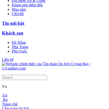
Địa điểm Ăn & Uống
Khám phá điểm đến
Mua sắm
CBAIR
Tin nổi bật
Khách sạn
Đà Nẵng
Nha Trang
Phú Quốc
Liên hệ
Vn
En
Ru
Trang chủ
Cẩm nang du lịch