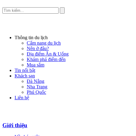
Thông tin du lịch
Cẩm nang du lịch
Nên ở đâu?
Địa điểm Ăn & Uống
Khám phá điểm đến
Mua sắm
Tin nổi bật
Khách sạn
Đà Nẵng
Nha Trang
Phú Quốc
Liên hệ
Giới thiệu