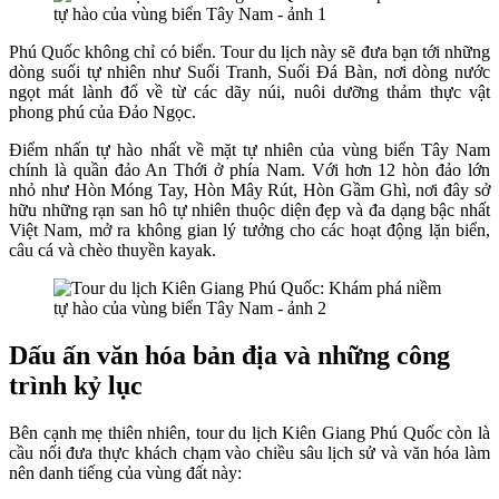
Phú Quốc không chỉ có biển. Tour du lịch này sẽ đưa bạn tới những
dòng suối tự nhiên như Suối Tranh, Suối Đá Bàn, nơi dòng nước
ngọt mát lành đổ về từ các dãy núi, nuôi dưỡng thảm thực vật
phong phú của Đảo Ngọc.
Điểm nhấn tự hào nhất về mặt tự nhiên của vùng biển Tây Nam
chính là quần đảo An Thới ở phía Nam. Với hơn 12 hòn đảo lớn
nhỏ như Hòn Móng Tay, Hòn Mây Rút, Hòn Gầm Ghì, nơi đây sở
hữu những rạn san hô tự nhiên thuộc diện đẹp và đa dạng bậc nhất
Việt Nam, mở ra không gian lý tưởng cho các hoạt động lặn biển,
câu cá và chèo thuyền kayak.
Dấu ấn văn hóa bản địa và những công
trình kỷ lục
Bên cạnh mẹ thiên nhiên, tour du lịch Kiên Giang Phú Quốc còn là
cầu nối đưa thực khách chạm vào chiều sâu lịch sử và văn hóa làm
nên danh tiếng của vùng đất này: