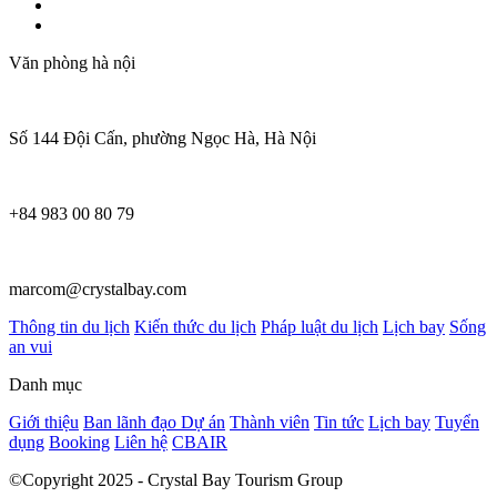
Văn phòng hà nội
Số 144 Đội Cấn, phường Ngọc Hà, Hà Nội
+84 983 00 80 79
marcom@crystalbay.com
Thông tin du lịch
Kiến thức du lịch
Pháp luật du lịch
Lịch bay
Sống
an vui
Danh mục
Giới thiệu
Ban lãnh đạo
Dự án
Thành viên
Tin tức
Lịch bay
Tuyển
dụng
Booking
Liên hệ
CBAIR
©Copyright 2025 - Crystal Bay Tourism Group