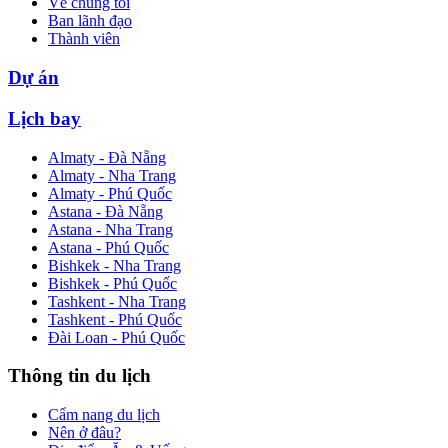
Về chúng tôi
Ban lãnh đạo
Thành viên
Dự án
Lịch bay
Almaty - Đà Nẵng
Almaty - Nha Trang
Almaty - Phú Quốc
Astana - Đà Nẵng
Astana - Nha Trang
Astana - Phú Quốc
Bishkek - Nha Trang
Bishkek - Phú Quốc
Tashkent - Nha Trang
Tashkent - Phú Quốc
Đài Loan - Phú Quốc
Thông tin du lịch
Cẩm nang du lịch
Nên ở đâu?