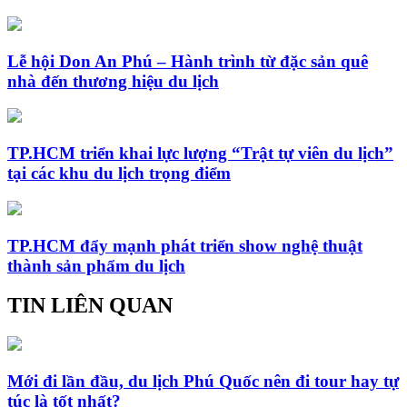
Lễ hội Don An Phú – Hành trình từ đặc sản quê
nhà đến thương hiệu du lịch
TP.HCM triển khai lực lượng “Trật tự viên du lịch”
tại các khu du lịch trọng điểm
TP.HCM đẩy mạnh phát triển show nghệ thuật
thành sản phẩm du lịch
TIN LIÊN QUAN
Mới đi lần đầu, du lịch Phú Quốc nên đi tour hay tự
túc là tốt nhất?