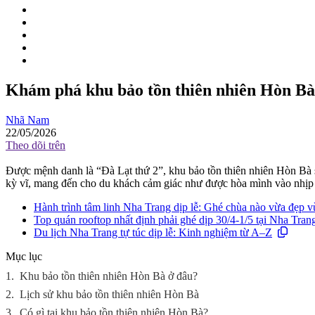
Khám phá khu bảo tồn thiên nhiên Hòn Bà 
Nhã Nam
22/05/2026
Theo dõi trên
Được mệnh danh là “Đà Lạt thứ 2”, khu bảo tồn thiên nhiên Hòn Bà s
kỳ vĩ, mang đến cho du khách cảm giác như được hòa mình vào nhịp 
Hành trình tâm linh Nha Trang dịp lễ: Ghé chùa nào vừa đẹp vừ
Top quán rooftop nhất định phải ghé dịp 30/4-1/5 tại Nha Tran
Du lịch Nha Trang tự túc dịp lễ: Kinh nghiệm từ A–Z
Mục lục
1.
Khu bảo tồn thiên nhiên Hòn Bà ở đâu?
2.
Lịch sử khu bảo tồn thiên nhiên Hòn Bà
3.
Có gì tại khu bảo tồn thiên nhiên Hòn Bà?