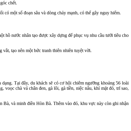
góc chết.
uối có một số đoạn sâu và dòng chảy mạnh, có thể gây nguy hiểm.
một hồ nước nhân tạo được xây dựng để phục vụ nhu cầu tưới tiêu cho
ắt, tạo nên một bức tranh thiên nhiên tuyệt vời.
đa dạng. Tại đây, du khách sẽ có cơ hội chiêm ngưỡng khoảng 56 loài
voọc chà vá chân đen, gà lôi, gà tiền, niệc nâu, khỉ mặt đỏ, trĩ sao,
Hòn Bà, và minh điền Hòn Bà. Thêm vào đó, khu vực này còn ghi nhận