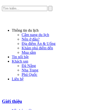
Thông tin du lịch
Cẩm nang du lịch
Nên ở đâu?
Địa điểm Ăn & Uống
Khám phá điểm đến
Mua sắm
Tin nổi bật
Khách sạn
Đà Nẵng
Nha Trang
Phú Quốc
Liên hệ
Giới thiệu