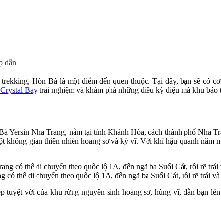
ấp dẫn
ê trekking, Hòn Bà là một điểm đến quen thuộc. Tại đây, bạn sẽ có 
g
Crystal Bay
trải nghiệm và khám phá những điều kỳ diệu mà khu bảo t
 Bà Yersin Nha Trang, nằm tại tỉnh Khánh Hòa, cách thành phố Nha T
một không gian thiên nhiên hoang sơ và kỳ vĩ. Với khí hậu quanh năm 
có thể di chuyển theo quốc lộ 1A, đến ngã ba Suối Cát, rồi rẽ trái và 
p tuyệt vời của khu rừng nguyên sinh hoang sơ, hùng vĩ, dẫn bạn lê