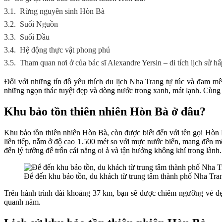
3.1.
Rừng nguyên sinh Hòn Bà
3.2.
Suối Nguồn
3.3.
Suối Dầu
3.4.
Hệ động thực vật phong phú
3.5.
Tham quan nơi ở của bác sĩ Alexandre Yersin – di tích lịch sử h
Đối với những tín đồ yêu thích du lịch Nha Trang tự túc và đam m
những ngọn thác tuyệt đẹp và dòng nước trong xanh, mát lạnh. Cùn
Khu bảo tồn thiên nhiên Hòn Bà ở đâu?
Khu bảo tồn thiên nhiên Hòn Bà, còn được biết đến với tên gọi Hòn
liên tiếp, nằm ở độ cao 1.500 mét so với mực nước biển, mang đến 
đến lý tưởng để trốn cái nắng oi ả và tận hưởng không khí trong lành.
Để đến khu bảo tồn, du khách từ trung tâm thành phố Nha Trang 
Trên hành trình dài khoảng 37 km, bạn sẽ được chiêm ngưỡng vẻ đẹ
quanh năm.