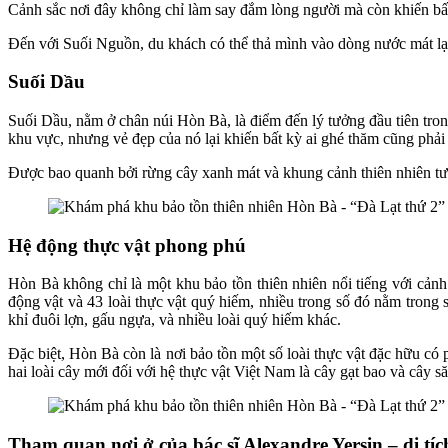
Cảnh sắc nơi đây không chỉ làm say đắm lòng người mà còn khiến bất
Đến với Suối Nguồn, du khách có thể thả mình vào dòng nước mát lạn
Suối Dầu
Suối Dầu, nằm ở chân núi Hòn Bà, là điểm đến lý tưởng đầu tiên tro
khu vực, nhưng vẻ đẹp của nó lại khiến bất kỳ ai ghé thăm cũng phải 
Được bao quanh bởi rừng cây xanh mát và khung cảnh thiên nhiên tươi
Hệ động thực vật phong phú
Hòn Bà không chỉ là một khu bảo tồn thiên nhiên nổi tiếng với cảnh
động vật và 43 loài thực vật quý hiếm, nhiều trong số đó nằm trong s
khỉ đuôi lợn, gấu ngựa, và nhiều loài quý hiếm khác.
Đặc biệt, Hòn Bà còn là nơi bảo tồn một số loài thực vật đặc hữu 
hai loài cây mới đối với hệ thực vật Việt Nam là cây gạt bao và cây 
Tham quan nơi ở của bác sĩ Alexandre Yersin – di tíc