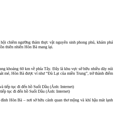
cơ hội chiêm ngưỡng thảm thực vật nguyên sinh phong phú, khám phá
ồn thiên nhiên Hòn Bà mang lại.
rang khoảng 60 km về phía Tây. Đây là khu vực sở hữu nhiều dãy núi
mát mẻ, Hòn Bà được ví như “Đà Lạt của miền Trung”, trở thành điểm
tiếp tục đi đến hồ Suối Dầu (Ảnh: Internet)
n đỉnh Hòn Bà – nơi sở hữu cảnh quan thơ mộng và khí hậu mát lạnh