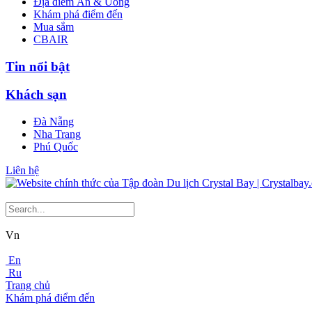
Địa điểm Ăn & Uống
Khám phá điểm đến
Mua sắm
CBAIR
Tin nổi bật
Khách sạn
Đà Nẵng
Nha Trang
Phú Quốc
Liên hệ
Vn
En
Ru
Trang chủ
Khám phá điểm đến