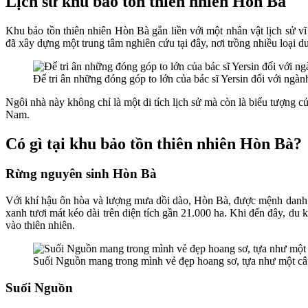
Lịch sử khu bảo tồn thiên nhiên Hòn Bà
Khu bảo tồn thiên nhiên Hòn Bà gắn liền với một nhân vật lịch sử v
đã xây dựng một trung tâm nghiên cứu tại đây, nơi trồng nhiều loại dư
Để tri ân những đóng góp to lớn của bác sĩ Yersin đối với ngà
Ngôi nhà này không chỉ là một di tích lịch sử mà còn là biểu tượng củ
Nam.
Có gì tại khu bảo tồn thiên nhiên Hòn Bà?
Rừng nguyên sinh Hòn Bà
Với khí hậu ôn hòa và lượng mưa dồi dào, Hòn Bà, được mệnh danh l
xanh tươi mát kéo dài trên diện tích gần 21.000 ha. Khi đến đây, du
vào thiên nhiên.
Suối Nguồn mang trong mình vẻ đẹp hoang sơ, tựa như một câu 
Suối Nguồn