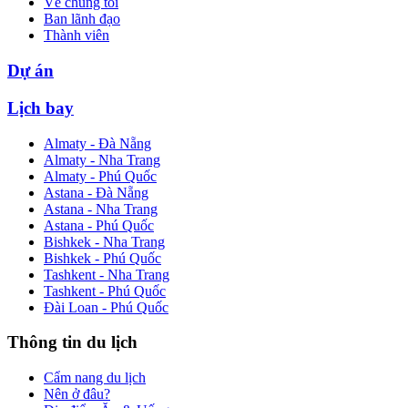
Về chúng tôi
Ban lãnh đạo
Thành viên
Dự án
Lịch bay
Almaty - Đà Nẵng
Almaty - Nha Trang
Almaty - Phú Quốc
Astana - Đà Nẵng
Astana - Nha Trang
Astana - Phú Quốc
Bishkek - Nha Trang
Bishkek - Phú Quốc
Tashkent - Nha Trang
Tashkent - Phú Quốc
Đài Loan - Phú Quốc
Thông tin du lịch
Cẩm nang du lịch
Nên ở đâu?