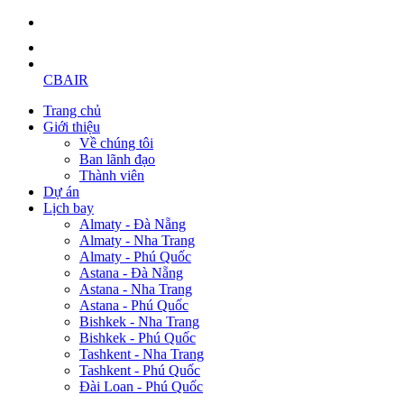
CBAIR
Trang chủ
Giới thiệu
Về chúng tôi
Ban lãnh đạo
Thành viên
Dự án
Lịch bay
Almaty - Đà Nẵng
Almaty - Nha Trang
Almaty - Phú Quốc
Astana - Đà Nẵng
Astana - Nha Trang
Astana - Phú Quốc
Bishkek - Nha Trang
Bishkek - Phú Quốc
Tashkent - Nha Trang
Tashkent - Phú Quốc
Đài Loan - Phú Quốc