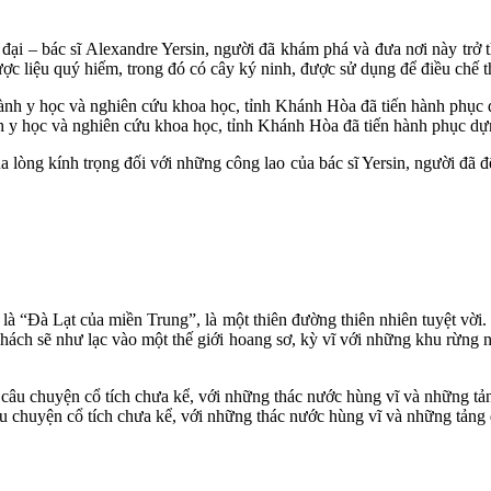
ĩ đại – bác sĩ Alexandre Yersin, người đã khám phá và đưa nơi này t
ợc liệu quý hiếm, trong đó có cây ký ninh, được sử dụng để điều chế thu
nh y học và nghiên cứu khoa học, tỉnh Khánh Hòa đã tiến hành phục dự
a lòng kính trọng đối với những công lao của bác sĩ Yersin, người đã để
à “Đà Lạt của miền Trung”, là một thiên đường thiên nhiên tuyệt vời.
 khách sẽ như lạc vào một thế giới hoang sơ, kỳ vĩ với những khu rừng
chuyện cổ tích chưa kể, với những thác nước hùng vĩ và những tảng đá