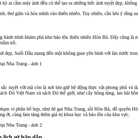
 kỳ ai cầm máy ảnh đều có thể tạo ra những bức ảnh tuyệt đẹp, không 
h, thư giãn và hòa mình vào thiên nhiên. Tuy nhiên, cần lưu ý rằng s
ng hành trình khám phá khu bảo tồn thiên nhiên Hòn Bà. Đây cũng là 
trầm trồ.
 đẹp, Suối Dầu mang đến một không gian yên bình với làn nước trong v
 sắc tuyệt vời mà còn là nơi lưu giữ hệ động thực vật phong phú và 
ách Đỏ Việt Nam và sách Đỏ thế giới, như cây hồng tùng, lan hài hồng, 
có phạm vi phân bố hẹp, như dẻ gai Nha Trang, sồi Hòn Bà, đỗ quyên 
săng ớt, càng làm tăng thêm giá trị khoa học và bảo tồn của khu vực.
h lịch sử hấp dẫn