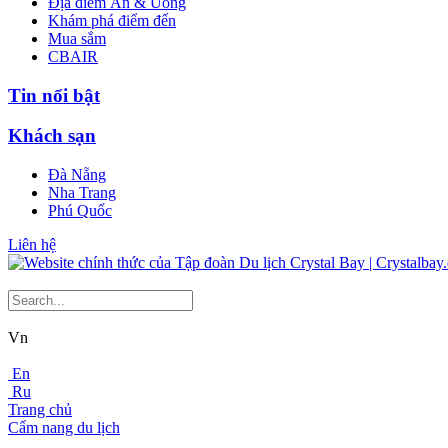
Địa điểm Ăn & Uống
Khám phá điểm đến
Mua sắm
CBAIR
Tin nổi bật
Khách sạn
Đà Nẵng
Nha Trang
Phú Quốc
Liên hệ
Vn
En
Ru
Trang chủ
Cẩm nang du lịch