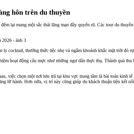
ng hôn trên du thuyền
 đêm lại mang một sắc thái lãng mạn đầy quyến rũ. Các tour du thuyề
i ly cocktail, thưởng thức tiệc nhẹ và ngắm khoảnh khắc mặt trời đỏ 
hiệm hoạt động câu mực như những ngư dân thực thụ. Thành quả thu hoạ
, việc chọn một nơi lưu trú tại khu vực trung tâm là bài toán kinh tế
g lữ hành. Hơn nữa, vị trí này cũng giúp du khách thuận tiện kết nố