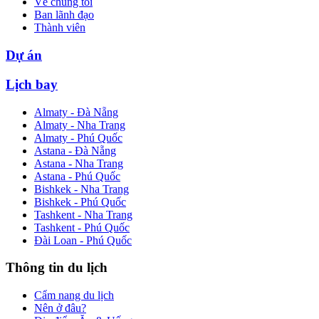
Về chúng tôi
Ban lãnh đạo
Thành viên
Dự án
Lịch bay
Almaty - Đà Nẵng
Almaty - Nha Trang
Almaty - Phú Quốc
Astana - Đà Nẵng
Astana - Nha Trang
Astana - Phú Quốc
Bishkek - Nha Trang
Bishkek - Phú Quốc
Tashkent - Nha Trang
Tashkent - Phú Quốc
Đài Loan - Phú Quốc
Thông tin du lịch
Cẩm nang du lịch
Nên ở đâu?