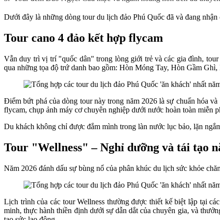
Dưới đây là những dòng tour du lịch đảo Phú Quốc đã và đang nhận đ
Tour cano 4 đảo kết hợp flycam
Vẫn duy trì vị trí "quốc dân" trong lòng giới trẻ và các gia đình, 
qua những tọa độ trứ danh bao gồm: Hòn Móng Tay, Hòn Gầm Ghì,
Điểm bứt phá của dòng tour này trong năm 2026 là sự chuẩn hóa và c
flycam, chụp ảnh máy cơ chuyên nghiệp dưới nước hoàn toàn miễn p
Du khách không chỉ được đắm mình trong làn nước lục bảo, lặn ngắm
Tour "Wellness" – Nghỉ dưỡng và tái tạo 
Năm 2026 đánh dấu sự bùng nổ của phân khúc du lịch sức khỏe chăm s
Lịch trình của các tour Wellness thường được thiết kế biệt lập tại
minh, thực hành thiền định dưới sự dẫn dắt của chuyên gia, và thưởn
tạo sức lao động.