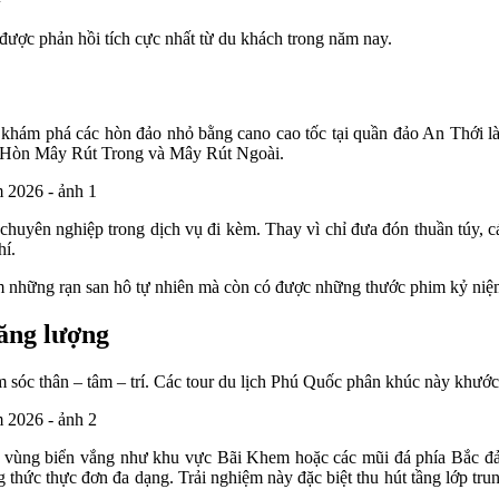
ược phản hồi tích cực nhất từ du khách trong năm nay.
tour khám phá các hòn đảo nhỏ bằng cano cao tốc tại quần đảo An Thới 
 Hòn Mây Rút Trong và Mây Rút Ngoài.
huyên nghiệp trong dịch vụ đi kèm. Thay vì chỉ đưa đón thuần túy, c
hí.
 những rạn san hô tự nhiên mà còn có được những thước phim kỷ niệm 
năng lượng
óc thân – tâm – trí. Các tour du lịch Phú Quốc phân khúc này khước t
 các vùng biển vắng như khu vực Bãi Khem hoặc các mũi đá phía Bắc đ
g thức thực đơn đa dạng. Trải nghiệm này đặc biệt thu hút tầng lớp t