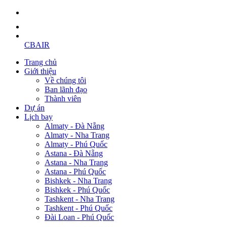
CBAIR
Trang chủ
Giới thiệu
Về chúng tôi
Ban lãnh đạo
Thành viên
Dự án
Lịch bay
Almaty - Đà Nẵng
Almaty - Nha Trang
Almaty - Phú Quốc
Astana - Đà Nẵng
Astana - Nha Trang
Astana - Phú Quốc
Bishkek - Nha Trang
Bishkek - Phú Quốc
Tashkent - Nha Trang
Tashkent - Phú Quốc
Đài Loan - Phú Quốc