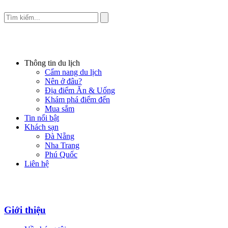
Thông tin du lịch
Cẩm nang du lịch
Nên ở đâu?
Địa điểm Ăn & Uống
Khám phá điểm đến
Mua sắm
Tin nổi bật
Khách sạn
Đà Nẵng
Nha Trang
Phú Quốc
Liên hệ
Giới thiệu