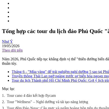
Tổng hợp các tour du lịch đảo Phú Quốc 
Như Ý
19/05/2026
Theo dõi trên
Năm 2026, Phú Quốc tiếp tục khẳng định vị thế "thiên đường biển đả
thuần túy.
Tháng 6 - "Mùa vàng" để trải nghiệm nghỉ dưỡng 5 sao tại Phú
Truyền thông Thái Lan ngỡ ngàng trước sự biến hóa ngoạn m
Tour du lịch Thành phố Hồ Chí Minh Phú Quốc: Gợi ý lịch trì
Mục lục
1.
Tour cano 4 đảo kết hợp flycam
2.
Tour "Wellness" – Nghỉ dưỡng và tái tạo năng lượng
3.
Tour đêm Đảo Ngọc: Câu mực và ngắm hoàng hôn trên du thuyề