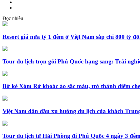
Đọc nhiều
Resort giá nửa tỷ 1 đêm ở Việt Nam sắp chi 800 tỷ đ
Tour du lịch trọn gói Phú Quốc hạng sang: Trải nghi
Bờ kè Xóm Rớ khoác áo sắc màu, trở thành điểm che
Việt Nam dẫn đầu xu hướng du lịch của khách Trun
Tour du lịch từ Hải Phòng đi Phú Quốc 4 ngày 3 đêm